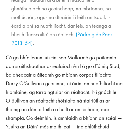
ghnáthualach na gcoincheap, na mbríonna, na
mothúchán, agus na dtuairimí i leith an tsaoil; is
éard a bhí sa nuafhilíocht, dar leis, an teanga a
bheith ‘fuascailte’ ón réaltacht
(Pádraig de Paor
2013: 54)
.
Cé go bhfeileann tuiscint seo Mallarmé go paiteanta
don sraithshaothar osréalaíoch
An Lá go dTáinig Siad
,
ba dheacair a áiteamh go mbíonn corpas filíochta
Derry O’Sullivan i gcoitinne, ní áirím an nuafhilíocht ina
hiomláine, ag tarraingt siar ón réaltacht. Ní gnách le
O’Sullivan an réaltacht shóisialta ná stairiúil as ar
tháinig an dán ar leith a cheilt ar an léitheoir, mar
shampla. Go deimhin, is amhlaidh a bhíonn an scéal —
‘Cúlra an Dáin’, más maith leat — ina dhlúthchuid