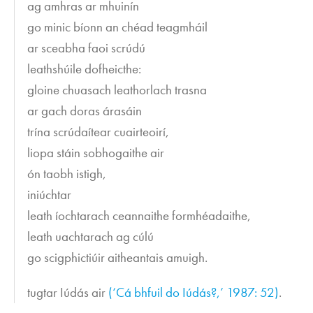
ag amhras ar mhuinín
go minic bíonn an chéad teagmháil
ar sceabha faoi scrúdú
leathshúile dofheicthe:
gloine chuasach leathorlach trasna
ar gach doras árasáin
trína scrúdaítear cuairteoirí,
liopa stáin sobhogaithe air
ón taobh istigh,
iniúchtar
leath íochtarach ceannaithe formhéadaithe,
leath uachtarach ag cúlú
go scigphictiúir aitheantais amuigh.
tugtar Iúdás air
(‘Cá bhfuil do Iúdás?,’ 1987: 52)
.