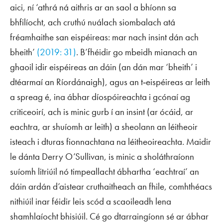
aici, ní ‘athrá ná aithris ar an saol a bhíonn sa
bhfilíocht, ach cruthú nuálach siombalach atá
fréamhaithe san eispéireas: mar nach insint dán ach
bheith’
(2019: 31)
. B’fhéidir go mbeidh mianach an
ghaoil idir eispéireas an dáin (an dán mar ‘bheith’ i
dtéarmaí an Ríordánaigh), agus an t‑eispéireas ar leith
a spreag é, ina ábhar díospóireachta i gcónaí ag
criticeoirí, ach is minic gurb í an insint (ar ócáid, ar
eachtra, ar shuíomh ar leith) a sheolann an léitheoir
isteach i dturas fionnachtana na léitheoireachta. Maidir
le dánta Derry O’Sullivan, is minic a sholáthraíonn
suíomh litriúil nó timpeallacht ábhartha ‘eachtraí’ an
dáin ardán d’aistear cruthaitheach an fhile, comhthéacs
nithiúil inar féidir leis scód a scaoileadh lena
shamhlaíocht bhisiúil. Cé go dtarraingíonn sé ar ábhar