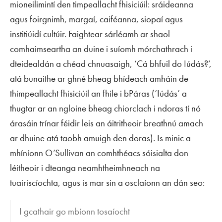
mioneilimintí den timpeallacht fhisiciúil: sráideanna
agus foirgnimh, margaí, caiféanna, siopaí agus
institiúidí cultúir. Faightear sárléamh ar shaol
comhaimseartha an duine i suíomh mórchathrach i
dteidealdán a chéad chnuasaigh, ‘Cá bhfuil do Iúdás?’,
atá bunaithe ar ghné bheag bhídeach amháin de
thimpeallacht fhisiciúil an fhile i bPáras (‘Iúdás’ a
thugtar ar an ngloine bheag chiorclach i ndoras tí nó
árasáin trínar féidir leis an áitritheoir breathnú amach
ar dhuine atá taobh amuigh den doras). Is minic a
mhíníonn O’Sullivan an comhthéacs sóisialta don
léitheoir i dteanga neamhtheimhneach na
tuairiscíochta, agus is mar sin a osclaíonn an dán seo:
I gcathair go mbíonn tosaíocht