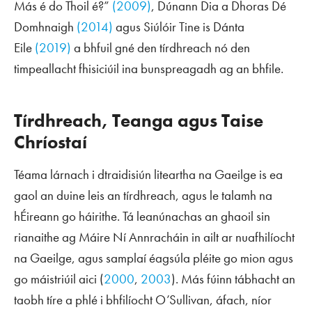
Más é do Thoil é?”
(2009)
,
Dúnann Dia a Dhoras Dé
Domhnaigh
(2014)
agus
Siúlóir Tine is Dánta
Eile
(2019)
a bhfuil gné den tírdhreach nó den
timpeallacht fhisiciúil ina bunspreagadh ag an bhfile.
Tírdhreach, Teanga agus Taise
Chríostaí
Téama lárnach i dtraidisiún liteartha na Gaeilge is ea
gaol an duine leis an tírdhreach, agus le talamh na
hÉireann go háirithe. Tá leanúnachas an ghaoil sin
rianaithe ag Máire Ní Annracháin in ailt ar nuafhilíocht
na Gaeilge, agus samplaí éagsúla pléite go mion agus
go máistriúil aici (
2000
,
2003
). Más fúinn tábhacht an
taobh tíre a phlé i bhfilíocht O’Sullivan, áfach, níor