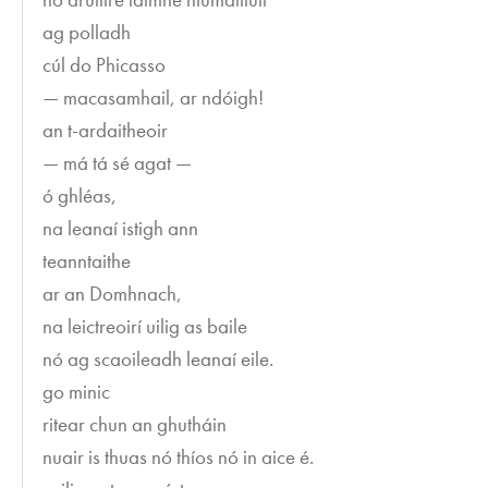
ag polladh
cúl do Phicasso
— macasamhail, ar ndóigh!
an t-ardaitheoir
— má tá sé agat —
ó ghléas,
na leanaí istigh ann
teanntaithe
ar an Domhnach,
na leictreoirí uilig as baile
nó ag scaoileadh leanaí eile.
go minic
ritear chun an ghutháin
nuair is thuas nó thíos nó in aice é.