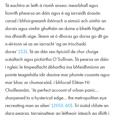
Tá eachtra ar leith á ríomh anseo: mearbhall agus
líonrith phearsa an dáin agus é ag iarraidh árasán
carad i bhfoirgneamh ilstórach a aimsiú ach uimhir an
dorais agus uimhir ghutháin an duine a bheith fágtha
ina dhiaidh aige. Téann sé ó dhoras go doras go dtí go
n‑éiríonn sé as an iarracht ‘ag an tríochadú
doras’
(53)
. Tá an dán seo tipiciúil de chur chuige
scéaltach agus pictiúrtha O’Sullivan. Tá pearsa an dáin
i ngleic le timpeallacht ábhartha ina bhfeidhmíonn an
pointe teagmhála idir daoine mar phointe cosanta agus
mar bhac ar chumarsáid, i bhfocail Eiléan Ní
Chuilleanáin, ‘its perfect account of urban panic…
sharpened to a hysterical edge… the metropolitan eye
recreating man as alien’
(2013: 60)
. Trí úsáid chliste an
dara pearsa, tarraingítear an léitheoir isteach go dlúth i