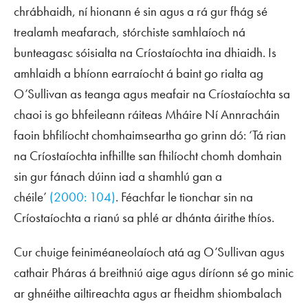
chrábhaidh, ní hionann é sin agus a rá gur fhág sé
trealamh meafarach, stórchiste samhlaíoch ná
bunteagasc sóisialta na Críostaíochta ina dhiaidh. Is
amhlaidh a bhíonn earraíocht á baint go rialta ag
O’Sullivan as teanga agus meafair na Críostaíochta sa
chaoi is go bhfeileann ráiteas Mháire Ní Annracháin
faoin bhfilíocht chomhaimseartha go grinn dó: ‘Tá rian
na Críostaíochta infhillte san fhilíocht chomh domhain
sin gur fánach dúinn iad a shamhlú gan a
chéile’
(2000: 104)
. Féachfar le tionchar sin na
Críostaíochta a rianú sa phlé ar dhánta áirithe thíos.
Cur chuige feiniméaneolaíoch atá ag O’Sullivan agus
cathair Pháras á breithniú aige agus díríonn sé go minic
ar ghnéithe ailtireachta agus ar fheidhm shiombalach