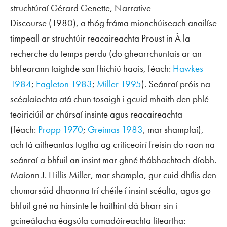
struchtúraí Gérard Genette,
Narrative
Discourse
(1980), a thóg fráma mionchúiseach anailíse
timpeall ar struchtúir reacaireachta Proust in
À la
recherche du temps perdu
(do ghearrchuntais ar an
bhfearann taighde san fhichiú haois, féach:
Hawkes
1984
;
Eagleton 1983
;
Miller 1995
). Seánraí próis na
scéalaíochta atá chun tosaigh i gcuid mhaith den phlé
teoiriciúil ar chúrsaí insinte agus reacaireachta
(féach:
Propp 1970
;
Greimas 1983
, mar shamplaí),
ach tá aitheantas tugtha ag criticeoirí freisin do raon na
seánraí a bhfuil an insint mar ghné thábhachtach díobh.
Maíonn J. Hillis Miller, mar shampla, gur cuid dhílis den
chumarsáid dhaonna trí chéile í insint scéalta, agus go
bhfuil gné na hinsinte le haithint dá bharr sin i
gcineálacha éagsúla cumadóireachta liteartha: