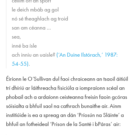
ceilim ort an spórt
le deich mbáb ag gol
nó sé theaghlach ag troid
san am céanna …
sea,
inné ba ísle
ach inniu an uaisle?
(‘An Duine Ilstórach,’ 1987:
54-55)
.
Éiríonn le O’Sullivan dul faoi chraiceann an tsaoil áitiúil
trí dhíriú ar láithreacha fisiciúla a iompraíonn scéal an
phobail ach a ardaíonn ceisteanna freisin faoin gcóras
sóisialta a bhfuil saol na cathrach bunaithe air. Ainm
institiúide is ea a spreag an dán ‘Príosún na Sláinte’ a
bhfuil an fotheideal ‘Prison de la Santé i bPáras’ air: