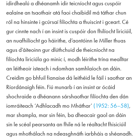
idirdhealú a dhéanamh idir teicníocht agus cuspóir
ealaíne an tsaothair atá faoi chaibidil má táthar chun
ról na hinsinte i gcúrsaí filíochta a thuiscint i gceart. Cé
gur cinnte nach í an insint is cuspóir don fhilíocht liriciúil,
an nuafhilíocht go háirithe, d’aontóinn le Miller thuas
agus d’áiteoinn gur dlúthchuid de theicníocht na
filíochta liriciúla go minic í, modh léirithe trína mealltar
an léitheoir isteach i ndomhan samhlaíoch an dáin.
Creidim go bhfuil fianaise dá leithéid le fáil i saothar an
Ríordánaigh féin. Fiú munarb í an insint ar ócáid
shochraide a dhéanann sárshaothar filíochta den dán
iomráiteach ‘Adhlacadh mo Mháthar’
(1952: 56–58)
,
mar shampla, mar sin féin, ba dheacair gaol an dáin
sin le scéal pearsanta an fhile ná le réaltacht fhisiciúil
agus mhothálach na ndeasghnáth iarbháis a shéanadh.