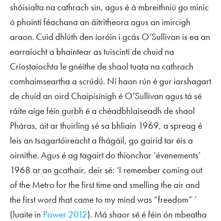
shóisialta na cathrach sin, agus é á mbreithniú go minic
ó phointí féachana an áitritheora agus an imircigh
araon. Cuid dhlúth den íoróin i gcás O’Sullivan is ea an
earraíocht a bhaintear as tuiscintí de chuid na
Críostaíochta le gnéithe de shaol tuata na cathrach
comhaimseartha a scrúdú. Ní haon rún é gur iarshagart
de chuid an oird Chaipisínigh é O’Sullivan agus tá sé
ráite aige féin gurbh é a chéadbhlaiseadh de shaol
Pháras, áit ar thuirling sé sa bhliain 1969, a spreag é
leis an tsagartóireacht a fhágáil, go gairid tar éis a
oirnithe. Agus é ag tagairt do thionchar ‘évenements’
1968 ar an gcathair, deir sé: ‘I remember coming out
of the Metro for the first time and smelling the air and
the first word that came to my mind was “freedom” ’
(luaite in
Power 2012
). Má shaor sé é féin ón mbeatha