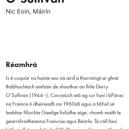
Nic Eoin, Máirín
Réamhrá
Is é cuspóir na haiste seo ná aird a tharraingt ar ghné
thábhachtach amháin de shaothar an fhile Derry
O’Sullivan (1944–), Corcaíoch atá ag cur faoi i bPáras
na Fraince ó dheireadh na 1960idí agus a bhfuil sé
leabhar filíochta Gaeilge foilsithe aige, chomh maith le
gearrshraitheanna Fraincise agus Béarla. Tá cáil faoi