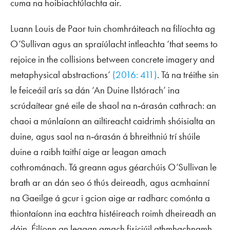
cuma na hoibiachtúlachta air.
Luann Louis de Paor tuin chomhráiteach na filíochta ag
O’Sullivan agus an spraíúlacht intleachta ‘that seems to
rejoice in the collisions between concrete imagery and
metaphysical abstractions’
(2016: 411)
. Tá na tréithe sin
le feiceáil arís sa dán ‘An Duine Ilstórach’ ina
scrúdaítear gné eile de shaol na n‑árasán cathrach: an
chaoi a múnlaíonn an ailtireacht caidrimh shóisialta an
duine, agus saol na n‑árasán á bhreithniú trí shúile
duine a raibh taithí aige ar leagan amach
cothrománach. Tá greann agus géarchúis O’Sullivan le
brath ar an dán seo ó thús deireadh, agus acmhainní
na Gaeilge á gcur i gcion aige ar radharc comónta a
thiontaíonn ina eachtra histéireach roimh dheireadh an
dáin. Éilíonn an leagan amach fisiciúil athmhachnamh