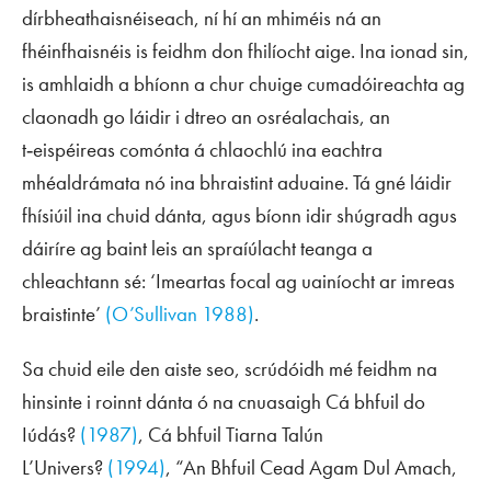
dírbheathaisnéiseach, ní hí an mhiméis ná an
fhéinfhaisnéis is feidhm don fhilíocht aige. Ina ionad sin,
is amhlaidh a bhíonn a chur chuige cumadóireachta ag
claonadh go láidir i dtreo an osréalachais, an
t‑eispéireas comónta á chlaochlú ina eachtra
mhéaldrámata nó ina bhraistint aduaine. Tá gné láidir
fhísiúil ina chuid dánta, agus bíonn idir shúgradh agus
dáiríre ag baint leis an spraíúlacht teanga a
chleachtann sé: ‘Imeartas focal ag uainíocht ar imreas
braistinte’
(O’Sullivan 1988)
.
Sa chuid eile den aiste seo, scrúdóidh mé feidhm na
hinsinte i roinnt dánta ó na cnuasaigh
Cá bhfuil do
Iúdás?
(1987)
,
Cá bhfuil Tiarna Talún
L’Univers?
(1994)
,
“An Bhfuil Cead Agam Dul Amach,