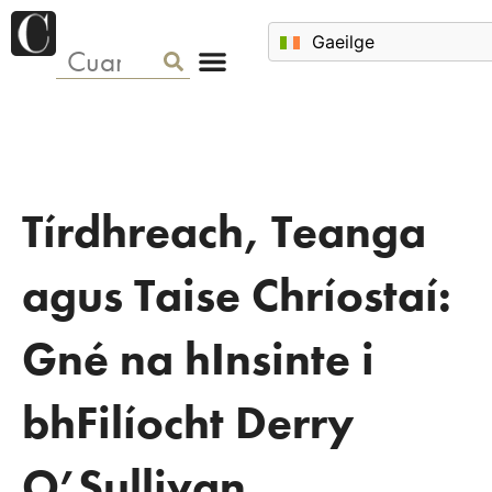
Tírdhreach, Teanga
agus Taise Chríostaí:
Gné na hInsinte i
bhFilíocht Derry
O’Sullivan