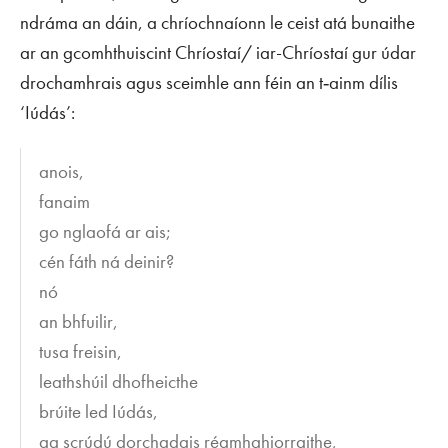
ndráma an dáin, a chríochnaíonn le ceist atá bunaithe
ar an gcomhthuiscint Chríostaí/ iar-Chríostaí gur údar
drochamhrais agus sceimhle ann féin an t‑ainm dílis
‘Iúdás’:
anois,
fanaim
go nglaofá ar ais;
cén fáth ná deinir?
nó
an bhfuilir,
tusa freisin,
leathshúil dhofheicthe
brúite led Iúdás,
ag scrúdú dorchadais réamhghiorraithe,