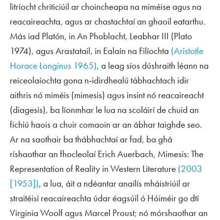
litríocht chriticiúil ar choincheapa na miméise agus na
reacaireachta, agus ar chastachtaí an ghaoil eatarthu.
Más iad Platón, in
An Phoblacht
, Leabhar III (Plato
1974), agus Arastatail, in
Ealaín na Filíochta
(Aristotle
Horace Longinus 1965)
, a leag síos dúshraith léann na
reiceolaíochta gona n‑idirdhealú tábhachtach idir
aithris nó miméis (
mimesis
) agus insint nó reacaireacht
(
diagesis
), ba líonmhar le lua na scoláirí de chuid an
fichiú haois a chuir comaoin ar an ábhar taighde seo.
Ar na saothair ba thábhachtaí ar fad, ba ghá
ríshaothar an fhocleolaí Erich Auerbach,
Mimesis: The
Representation of Reality in Western Literature
(2003
[1953])
, a lua, áit a ndéantar anailís mháistriúil ar
straitéisí reacaireachta údar éagsúil ó Hóiméir go dtí
Virginia Woolf agus Marcel Proust; nó mórshaothar an