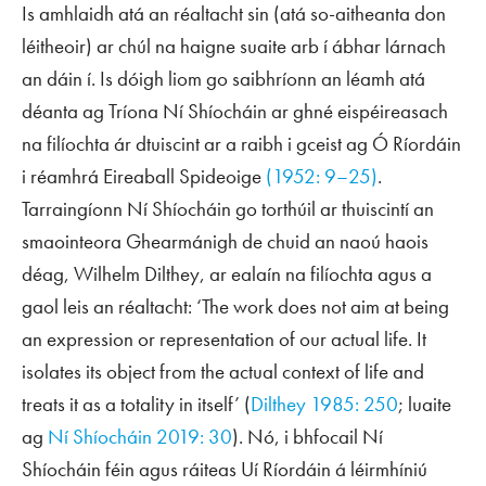
Is amhlaidh atá an réaltacht sin (atá so-aitheanta don
léitheoir) ar chúl na haigne suaite arb í ábhar lárnach
an dáin í. Is dóigh liom go saibhríonn an léamh atá
déanta ag Tríona Ní Shíocháin ar ghné eispéireasach
na filíochta ár dtuiscint ar a raibh i gceist ag Ó Ríordáin
i réamhrá
Eireaball Spideoige
(1952: 9–25)
.
Tarraingíonn Ní Shíocháin go torthúil ar thuiscintí an
smaointeora Ghearmánigh de chuid an naoú haois
déag, Wilhelm Dilthey, ar ealaín na filíochta agus a
gaol leis an réaltacht: ‘The work does not aim at being
an expression or representation of our actual life. It
isolates its object from the actual context of life and
treats it as a totality in itself’ (
Dilthey 1985: 250
; luaite
ag
Ní Shíocháin 2019: 30
). Nó, i bhfocail Ní
Shíocháin féin agus ráiteas Uí Ríordáin á léirmhíniú