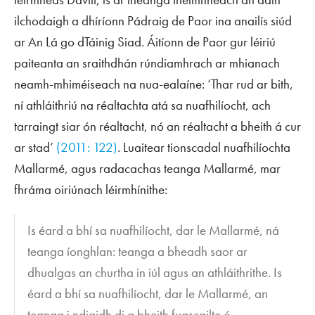
ilchodaigh a dhíríonn Pádraig de Paor ina anailís siúd
ar
An Lá go dTáinig Siad
. Áitíonn de Paor gur léiriú
paiteanta an sraithdhán rúndiamhrach ar mhianach
neamh-mhiméiseach na nua-ealaíne: ‘Thar rud ar bith,
ní athláithriú na réaltachta atá sa nuafhilíocht, ach
tarraingt siar ón réaltacht, nó an réaltacht a bheith á cur
ar stad’
(2011: 122)
. Luaitear tionscadal nuafhilíochta
Mallarmé, agus radacachas teanga Mallarmé, mar
fhráma oiriúnach léirmhínithe:
Is éard a bhí sa nuafhilíocht, dar le Mallarmé, ná
teanga íonghlan: teanga a bheadh saor ar
dhualgas an churtha in iúl agus an athláithrithe. Is
éard a bhí sa nuafhilíocht, dar le Mallarmé, an
teanga i ndiaidh di a bheith fuascailte ó