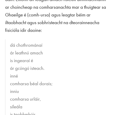
ar choincheap na comharsanachta mar a thuigtear sa
Ghaeilge é (comh-ursa) agus leagtar béim ar
iltaobhacht agus sobhristeacht na dteorainneacha
fisiciúla idir daoine:
dá chothrománaí
ár leathnú amach
is ingearaí é
ár gcúngú isteach.
inné
comharsa béal dorais;
inniu
comharsa urláir,
síleála
is taobhmhúir.