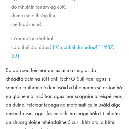
do mhuinín ionam ag cúlú,
duine mé a thréig thú,
mé Iúdás eile?
th’anam ’on diabhal
cá bhfuil do Iúdás?
(‘Cá bhfuil do Iúdás?,’ 1987:
53)
.
Sa dán seo feictear an tús áite a thugtar do
chéadfaíocht na súl i bhfilíocht O’Sullivan, agus is
sampla cruthanta é den úsáid a bhaineann sé as íomhá
na gloine mar scáthán agus mar scagaire ar eispéireas
an duine. Feictear teanga na matamaitice in úsáid aige
anseo freisin, agus fisiciúlacht na teagmhála trí mheán
an chuarghloine mhéadaithe á cur i bhfriotal a bhfuil