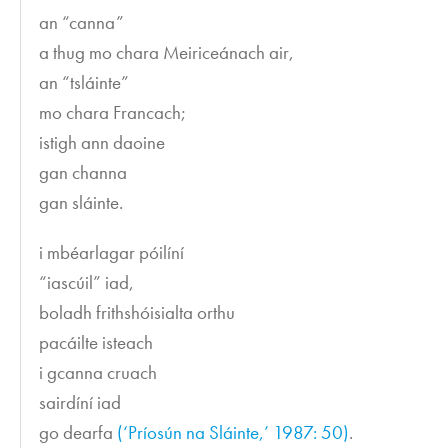
an “canna”
a thug mo chara Meiriceánach air,
an “tsláinte”
mo chara Francach;
istigh ann daoine
gan channa
gan sláinte.
i mbéarlagar póilíní
“iascúil” iad,
boladh frithshóisialta orthu
pacáilte isteach
i gcanna cruach
sairdíní iad
go dearfa
(‘Príosún na Sláinte,’ 1987: 50)
.