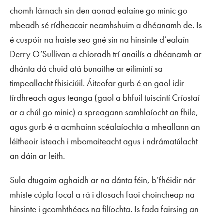
chomh lárnach sin den aonad ealaíne go minic go
mbeadh sé rídheacair neamhshuim a dhéanamh de. Is
é cuspóir na haiste seo gné sin na hinsinte d’ealaín
Derry O’Sullivan a chíoradh trí anailís a dhéanamh ar
dhánta dá chuid atá bunaithe ar eilimintí sa
timpeallacht fhisiciúil. Áiteofar gurb é an gaol idir
tírdhreach agus teanga (gaol a bhfuil tuiscintí Críostaí
ar a chúl go minic) a spreagann samhlaíocht an fhile,
agus gurb é a acmhainn scéalaíochta a mheallann an
léitheoir isteach i mbomaiteacht agus i ndrámatúlacht
an dáin ar leith.
Sula dtugaim aghaidh ar na dánta féin, b’fhéidir nár
mhiste cúpla focal a rá i dtosach faoi choincheap na
hinsinte i gcomhthéacs na filíochta. Is fada fairsing an