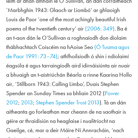
leith ar dhán amháin le O’Sullivan, an dán corraitheach
‘Marbhghin 1943: Glaoch ar Liombó’ ar ghlaoigh
Louis de Paor ‘one of the most achingly beautiful Irish
poems of the twentieth century’ air
(2006: 349)
. Ba é
an t‑aon dán le O’Sullivan a roghnaíodh don díolaim
thábhachtach
Coiscéim na hAoise Seo
(Ó Tuama agus
de Paor 1991: 73–74)
; athfhoilsíodh ó shin i ndíolaimí
éagsúla é agus tarraingíodh aird idirnáisiúnta air nuair
a bhuaigh an t‑aistriúchán Béarla a rinne Kaarina Hollo
air, ‘Stillborn 1943: Calling Limbo’, Duais Stephen
Spender an
Sunday Times
sa bhliain 2012 (
Power
2012
;
2013
;
Stephen Spender Trust 2013
). Tá an dán
aitheanta go forleathan mar cheann de na saothair is
géire ar thraidisiún na heaglaise i nualitríocht na
Gaeilge, cé, mar a deir Máire Ní Annracháin, ‘nach