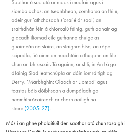
Saothar é seo atá ar maos i meafair agus i
siombalachas: an tseanbhean, comharsa an fhile,
adeir gur ‘athchasadh síoraí é ár saol’, an
sraithdhán féin á chiorcalú féinig, guth aonair ag
glacadh iliomad eile guthanna chuige as
guairneán na staire, an staighre bíse, an rópa
scipeála, fiú ainm an nuachtáin a thugann an file
chun an bhruscair. Tá againn, ar shlí, in
An Lá go
dTáinig Siad
leathchúpla an dáin iomráitigh ag
Derry, ‘Marbhghin: Glaoch ar Liombó’ agus
teastas báis dóibhsean a dumpáladh go
neamhthrócaireach ar charn aoiligh na
staire
(2005: 27)
.
Más í an ghné pholaitiúil den saothar atá chun tosaigh i
léirmheas Davitt, is ar theanga theimhneach an dáin