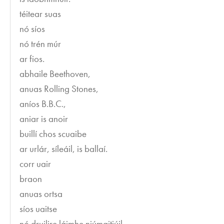
téitear suas
nó síos
nó trén múr
ar fios.
abhaile Beethoven,
anuas Rolling Stones,
aníos B.B.C.,
aniar is anoir
buillí chos scuaibe
ar urlár, síleáil, is ballaí.
corr uair
braon
anuas ortsa
síos uaitse
nó druilire láimhe niúmaitiúil