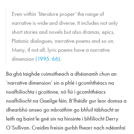
Even within ‘literature proper’ the range of
narrative is wide and diverse. It includes not only
short stories and novels but also dramas, epics,
Platonic dialogues, narrative poems and so on.
Many, if not all, lyric poems have a narrative
dimension
(1995: 66)
.
Ba ghá taighde cuimsitheach a dhéanamh chun an
‘narrative dimension’ sin a phlé i gcomhthéacs na
nuafhilíochta i gcoitinne, nó fiú i gcomhthéacs
nuafhilíocht na Gaeilge féin. B’fhéidir gur leor domsa a
dhearbhú anseo go mbraithim go bhfuil tábhacht ar
leith ag baint le gné sin na hinsinte i bhfilíocht Derry
O’Sullivan. Creidim freisin gurbh fhearr nach ndéanfaí