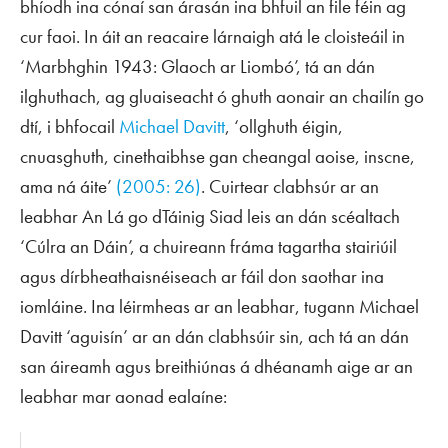
bhíodh ina cónaí san árasán ina bhfuil an file féin ag
cur faoi. In áit an reacaire lárnaigh atá le cloisteáil in
‘Marbhghin 1943: Glaoch ar Liombó’, tá an dán
ilghuthach, ag gluaiseacht ó ghuth aonair an chailín go
dtí, i bhfocail
Michael Davitt
, ‘ollghuth éigin,
cnuasghuth, cinethaibhse gan cheangal aoise, inscne,
ama ná áite’
(2005: 26)
. Cuirtear clabhsúr ar an
leabhar
An Lá go dTáinig Siad
leis an dán scéaltach
‘Cúlra an Dáin’, a chuireann fráma tagartha stairiúil
agus dírbheathaisnéiseach ar fáil don saothar ina
iomláine. Ina léirmheas ar an leabhar, tugann Michael
Davitt ‘aguisín’ ar an dán clabhsúir sin, ach tá an dán
san áireamh agus breithiúnas á dhéanamh aige ar an
leabhar mar aonad ealaíne: