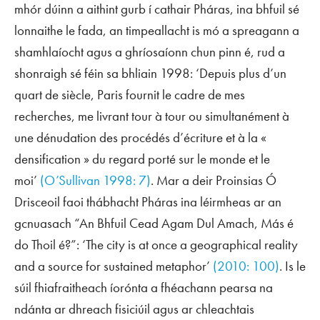
mhór dúinn a aithint gurb í cathair Pháras, ina bhfuil sé
lonnaithe le fada, an timpeallacht is mó a spreagann a
shamhlaíocht agus a ghríosaíonn chun pinn é, rud a
shonraigh sé féin sa bhliain 1998: ‘Depuis plus d’un
quart de siècle, Paris fournit le cadre de mes
recherches, me livrant tour à tour ou simultanément à
une dénudation des procédés d’écriture et à la «
densification » du regard porté sur le monde et le
moi’
(O’Sullivan 1998: 7)
. Mar a deir Proinsias Ó
Drisceoil faoi thábhacht Pháras ina léirmheas ar an
gcnuasach
“An Bhfuil Cead Agam Dul Amach, Más é
do Thoil é?”
: ‘The city is at once a geographical reality
and a source for sustained metaphor’
(2010: 100)
. Is le
súil fhiafraitheach íorónta a fhéachann pearsa na
ndánta ar dhreach fisiciúil agus ar chleachtais