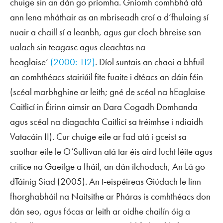
chuige sin an dán go príomha. Gníomh comhbhá atá
ann lena mháthair as an mbriseadh croí a d’fhulaing sí
nuair a chaill sí a leanbh, agus gur cloch bhreise san
ualach sin teagasc agus cleachtas na
heaglaise’
(2000: 112)
. Díol suntais an chaoi a bhfuil
an comhthéacs stairiúil fite fuaite i dtéacs an dáin féin
(scéal marbhghine ar leith; gné de scéal na hEaglaise
Caitlicí in Éirinn aimsir an Dara Cogadh Domhanda
agus scéal na diagachta Caitlicí sa tréimhse i ndiaidh
Vatacáin II). Cur chuige eile ar fad atá i gceist sa
saothar eile le O’Sullivan atá tar éis aird lucht léite agus
critice na Gaeilge a fháil, an dán ilchodach,
An Lá go
dTáinig Siad
(2005). An t‑eispéireas Giúdach le linn
fhorghabháil na Naitsithe ar Pháras is comhthéacs don
dán seo, agus fócas ar leith ar oidhe chailín óig a