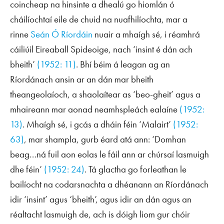
coincheap na hinsinte a dhealú go hiomlán ó
cháilíochtaí eile de chuid na nuafhilíochta, mar a
rinne
Seán Ó Ríordáin
nuair a mhaígh sé, i réamhrá
cáiliúil
Eireaball Spideoige
, nach ‘insint é dán ach
bheith’
(1952: 11)
. Bhí béim á leagan ag an
Ríordánach ansin ar an dán mar bheith
theangeolaíoch, a shaolaítear as ‘beo-gheit’ agus a
mhaireann mar aonad neamhspleách ealaíne
(1952:
13)
. Mhaígh sé, i gcás a dháin féin ‘Malairt’
(1952:
63)
, mar shampla, gurb éard atá ann: ‘Domhan
beag…ná fuil aon eolas le fáil ann ar chúrsaí lasmuigh
dhe féin’
(1952: 24)
. Tá glactha go forleathan le
bailíocht na codarsnachta a dhéanann an Ríordánach
idir ‘insint’ agus ‘bheith’, agus idir an dán agus an
réaltacht lasmuigh de, ach is dóigh liom gur chóir