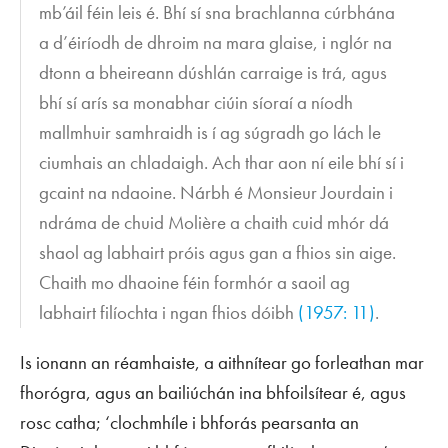
mb’áil féin leis é. Bhí sí sna brachlanna cúrbhána
a d’éiríodh de dhroim na mara glaise, i nglór na
dtonn a bheireann dúshlán carraige is trá, agus
bhí sí arís sa monabhar ciúin síoraí a níodh
mallmhuir samhraidh is í ag súgradh go lách le
ciumhais an chladaigh. Ach thar aon ní eile bhí sí i
gcaint na ndaoine. Nárbh é Monsieur Jourdain i
ndráma de chuid
Molière
a chaith cuid mhór dá
shaol ag labhairt próis agus gan a fhios sin aige.
Chaith mo dhaoine féin formhór a saoil ag
labhairt filíochta i ngan fhios dóibh
(1957: 11)
.
Is ionann an réamhaiste, a aithnítear go forleathan mar
fhorógra, agus an bailiúchán ina bhfoilsítear é, agus
rosc catha; ‘clochmhíle i bhforás pearsanta an