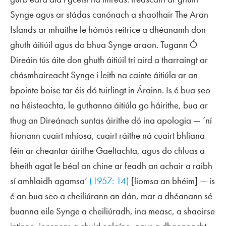
Synge agus ar stádas canónach a shaothair
The Aran
Islands
ar mhaithe le hómós reitrice a dhéanamh don
ghuth áitiúil agus do bhua Synge araon. Tugann Ó
Direáin tús áite don ghuth áitiúil trí aird a tharraingt ar
chásmhaireacht Synge i leith na cainte áitiúla ar an
bpointe boise tar éis dó tuirlingt in Árainn. Is é bua seo
na héisteachta, le guthanna áitiúla go háirithe, bua ar
thug an Direánach suntas áirithe dó ina
apologia
— ‘ní
hionann cuairt mhíosa, cuairt ráithe ná cuairt bhliana
féin ar cheantar áirithe Gaeltachta, agus do chluas a
bheith agat le béal an chine ar feadh an achair a raibh
sí amhlaidh agamsa’
(1957: 14)
[liomsa an bhéim] — is
é an bua seo a cheiliúrann an dán, mar a dhéanann sé
buanna eile Synge a cheiliúradh, ina measc, a shaoirse