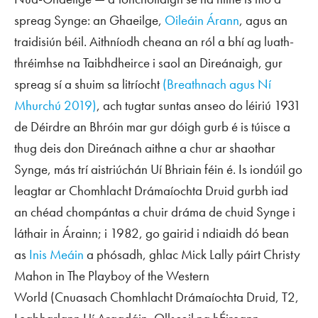
spreag Synge: an Ghaeilge,
Oileáin Árann
, agus an
traidisiún béil. Aithníodh cheana an ról a bhí ag luath-
thréimhse na Taibhdheirce i saol an Direánaigh, gur
spreag sí a shuim sa litríocht
(Breathnach agus Ní
Mhurchú 2019)
, ach tugtar suntas anseo do léiriú 1931
de
Déirdre an Bhróin
mar gur dóigh gurb é is túisce a
thug deis don Direánach aithne a chur ar shaothar
Synge, más trí aistriúchán Uí Bhriain féin é. Is iondúil go
leagtar ar Chomhlacht Drámaíochta Druid gurbh iad
an chéad chompántas a chuir dráma de chuid Synge i
láthair in Árainn; i 1982, go gairid i ndiaidh dó bean
as
Inis Meáin
a phósadh, ghlac Mick Lally páirt Christy
Mahon in
The Playboy of the Western
World
(Cnuasach Chomhlacht Drámaíochta Druid, T2,