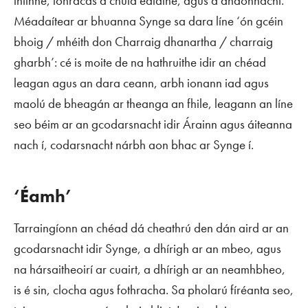
intinne, ionracas a chuid ealaíne, agus a dhaonnacht.
Méadaítear ar bhuanna Synge sa dara líne ‘ón gcéin
bhoig / mhéith don Charraig dhanartha / charraig
gharbh’: cé is moite de na hathruithe idir an chéad
leagan agus an dara ceann, arbh ionann iad agus
maolú de bheagán ar theanga an fhile, leagann an líne
seo béim ar an gcodarsnacht idir Árainn agus áiteanna
nach í, codarsnacht nárbh aon bhac ar Synge í.
‘Éamh’
Tarraingíonn an chéad dá cheathrú den dán aird ar an
gcodarsnacht idir Synge, a dhírigh ar an mbeo, agus
na hársaitheoirí ar cuairt, a dhírigh ar an neamhbheo,
is é sin, clocha agus fothracha. Sa pholarú fíréanta seo,