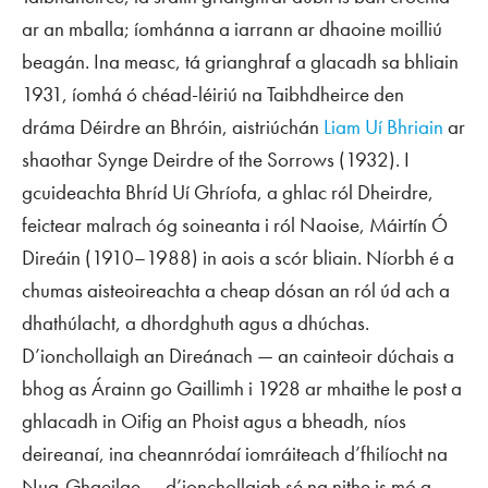
ar an mballa; íomhánna a iarrann ar dhaoine moilliú
beagán. Ina measc, tá grianghraf a glacadh sa bhliain
1931, íomhá ó chéad-léiriú na Taibhdheirce den
dráma
Déirdre an Bhróin
, aistriúchán
Liam Uí Bhriain
ar
shaothar Synge
Deirdre of the Sorrows
(1932). I
gcuideachta Bhríd Uí Ghríofa, a ghlac ról Dheirdre,
feictear malrach óg soineanta i ról Naoise, Máirtín Ó
Direáin (1910–1988) in aois a scór bliain. Níorbh é a
chumas aisteoireachta a cheap dósan an ról úd ach a
dhathúlacht, a dhordghuth agus a dhúchas.
D’ionchollaigh an Direánach — an cainteoir dúchais a
bhog as Árainn go Gaillimh i 1928 ar mhaithe le post a
ghlacadh in Oifig an Phoist agus a bheadh, níos
deireanaí, ina cheannródaí iomráiteach d’fhilíocht na
Nua-Ghaeilge — d’ionchollaigh sé na nithe is mó a