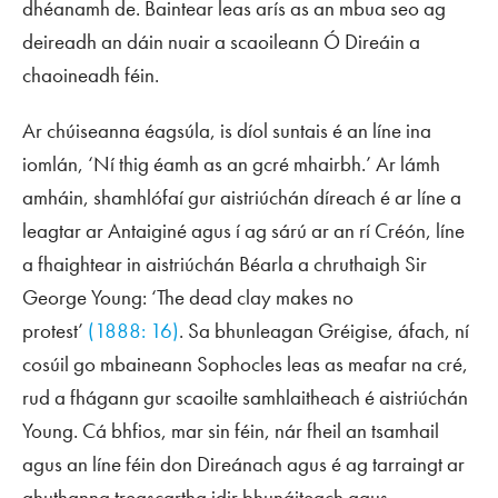
dhéanamh de. Baintear leas arís as an mbua seo ag
deireadh an dáin nuair a scaoileann Ó Direáin a
chaoineadh féin.
Ar chúiseanna éagsúla, is díol suntais é an líne ina
iomlán, ‘Ní thig éamh as an gcré mhairbh.’ Ar lámh
amháin, shamhlófaí gur aistriúchán díreach é ar líne a
leagtar ar Antaiginé agus í ag sárú ar an rí Créón, líne
a fhaightear in aistriúchán Béarla a chruthaigh Sir
George Young: ‘The dead clay makes no
protest’
(1888: 16)
. Sa bhunleagan Gréigise, áfach, ní
cosúil go mbaineann Sophocles leas as meafar na cré,
rud a fhágann gur scaoilte samhlaitheach é aistriúchán
Young. Cá bhfios, mar sin féin, nár fheil an tsamhail
agus an líne féin don Direánach agus é ag tarraingt ar
ghuthanna treascartha idir bhunáiteach agus