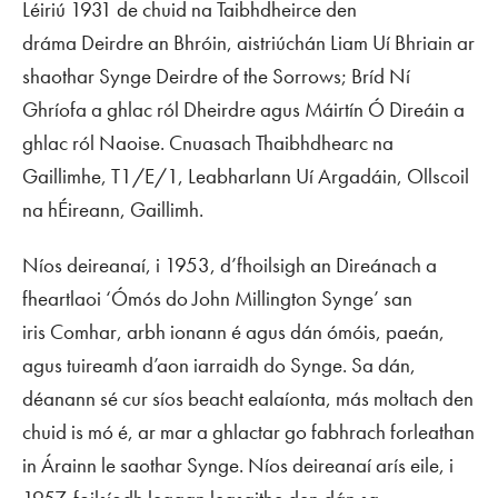
Léiriú 1931 de chuid na Taibhdheirce den
dráma
Deirdre an Bhróin
, aistriúchán Liam Uí Bhriain ar
shaothar Synge
Deirdre of the Sorrows
; Bríd Ní
Ghríofa a ghlac ról Dheirdre agus Máirtín Ó Direáin a
ghlac ról Naoise. Cnuasach Thaibhdhearc na
Gaillimhe, T1/E/1, Leabharlann Uí Argadáin, Ollscoil
na hÉireann, Gaillimh.
Níos deireanaí, i 1953, d’fhoilsigh an Direánach a
fheartlaoi ‘Ómós do John Millington Synge’ san
iris
Comhar
, arbh ionann é agus dán ómóis, paeán,
agus tuireamh d’aon iarraidh do Synge. Sa dán,
déanann sé cur síos beacht ealaíonta, más moltach den
chuid is mó é, ar mar a ghlactar go fabhrach forleathan
in Árainn le saothar Synge. Níos deireanaí arís eile, i