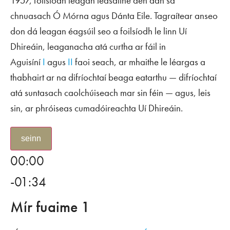
1957, foilsíodh leagan leasaithe den dán sa
chnuasach
Ó Mórna agus Dánta Eile
. Tagraítear anseo
don dá leagan éagsúil seo a foilsíodh le linn Uí
Dhireáin, leaganacha atá curtha ar fáil in
Aguisíní
I
agus
II
faoi seach, ar mhaithe le léargas a
thabhairt ar na difríochtaí beaga eatarthu — difríochtaí
atá suntasach caolchúiseach mar sin féin — agus, leis
sin, ar phróiseas cumadóireachta Uí Dhireáin.
seinn
00:00
-01:34
Mír fuaime 1