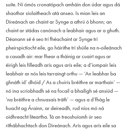
suite. Ní ómós cronatópach amháin don údar agus dá
shaothar síolaitheach atá anseo. Is mian leis an
Direánach an chaint ar Synge a athrú ó bhonn; an
chaint ar stádas canónach a leabhair agus ar a ghuth.
Déanann sé é seo trí fhéachaint ar Synge trí
pheirspictíocht eile, go háirithe trí shúile na n‑oileánach
a casadh air: mar fhear a tháinig ar cuairt agus ar
éirigh leis filleadh arís agus arís eile; a d’iompair leis
leabhair ar nós leis tarraingt orthu — ‘An leabhar ba
ghnáth id’ dhóid / As a chuiris bréithre ar marthain’ —
nó ina scríobhadh sé na focail a bhailigh sé ansiúd —
‘na bréithre a chnuasaís tráth’ — agus a d’fhág le
huacht ag Árainn, ar deireadh, rud níos mó ná
oidhreacht liteartha. Tá an treoshuíomh úr seo
ríthábhachtach don Direánach. Arís agus arís eile sa