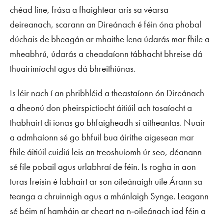
chéad líne, frása a fhaightear arís sa véarsa
deireanach, scarann an Direánach é féin óna phobal
dúchais de bheagán ar mhaithe lena údarás mar fhile a
mheabhrú, údarás a cheadaíonn tábhacht bhreise dá
thuairimíocht agus dá bhreithiúnas.
Is léir nach í an phribhléid a theastaíonn ón Direánach
a dheonú don pheirspictíocht áitiúil ach tosaíocht a
thabhairt di ionas go bhfaigheadh sí aitheantas. Nuair
a admhaíonn sé go bhfuil bua áirithe aigesean mar
fhile áitiúil cuidiú leis an treoshuíomh úr seo, déanann
sé file pobail agus urlabhraí de féin. Is rogha in aon
turas freisin é labhairt ar son oileánaigh uile Árann sa
teanga a chruinnigh agus a mhúnlaigh Synge. Leagann
sé béim ní hamháin ar cheart na n‑oileánach iad féin a