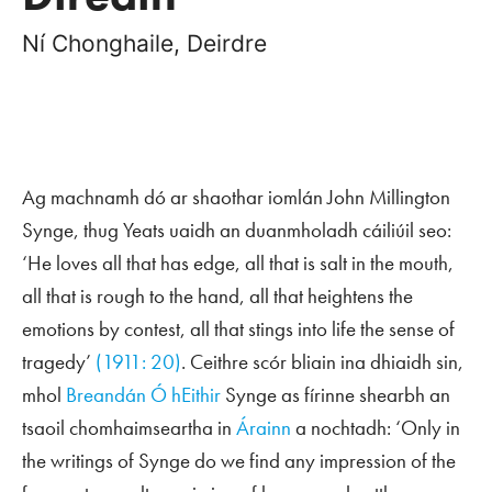
Ní Chonghaile, Deirdre
Ag machnamh dó ar shaothar iomlán John Millington
Synge, thug Yeats uaidh an duanmholadh cáiliúil seo:
‘He loves all that has edge, all that is salt in the mouth,
all that is rough to the hand, all that heightens the
emotions by contest, all that stings into life the sense of
tragedy’
(1911: 20)
. Ceithre scór bliain ina dhiaidh sin,
mhol
Breandán Ó hEithir
Synge as fírinne shearbh an
tsaoil chomhaimseartha in
Árainn
a nochtadh: ‘Only in
the writings of Synge do we find any impression of the