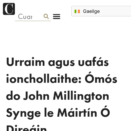
Urraim agus uafás
ionchollaithe: Ómós
do John Millington
Synge le Máirtín Ó
Direáin