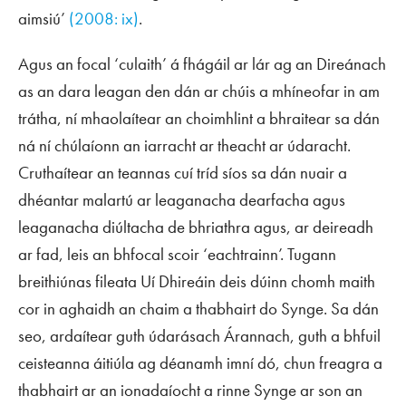
aimsiú’
(2008: ix)
.
Agus an focal ‘culaith’ á fhágáil ar lár ag an Direánach
as an dara leagan den dán ar chúis a mhíneofar in am
trátha, ní mhaolaítear an choimhlint a bhraitear sa dán
ná ní chúlaíonn an iarracht ar theacht ar údaracht.
Cruthaítear an teannas cuí tríd síos sa dán nuair a
dhéantar malartú ar leaganacha dearfacha agus
leaganacha diúltacha de bhriathra agus, ar deireadh
ar fad, leis an bhfocal scoir ‘eachtrainn’. Tugann
breithiúnas fileata Uí Dhireáin deis dúinn chomh maith
cor in aghaidh an chaim a thabhairt do Synge. Sa dán
seo, ardaítear guth údarásach Árannach, guth a bhfuil
ceisteanna áitiúla ag déanamh imní dó, chun freagra a
thabhairt ar an ionadaíocht a rinne Synge ar son an