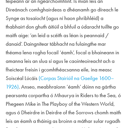
teipeann ar an ngéarchoimhlint. Is mian leis an
Direánach comhghairdeas a dhéanamh go díreach le
Synge as tosaíocht (agus ní haon phribhléid) a
thabhairt don ghuth áitiúil a bhfuil a údaracht tuillte go
maith aige: ‘an leid a scéith as léan is peannaid /
danaid’. Daingnítear tábhacht na fulaingthe mar
théama lena rogha focail ‘éamh’, focal a bhaineann in
amanna leis an slua sí agus le caointeoireacht ach a
fheictear freisin i gcomhthéacsanna eile, ina measc
Soiscéal Lúcáis
(Corpas Stairiúil na Gaeilge 1600–
1926)
. Anseo, meabhraíonn ‘éamh’ dúinn na gártha
pearsanta corpartha ó Mhaurya in
Riders to the Sea
, ó
Phegeen Mike in
The Playboy of the Western World
,
agus ó Dheirdre in
Deirdre of the Sorrows
chomh maith
leis an éamh a tháinig as broinn a máthar sular rugadh