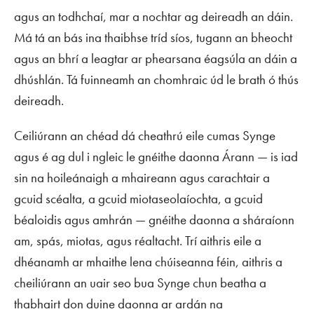
agus an todhchaí, mar a nochtar ag deireadh an dáin.
Má tá an bás ina thaibhse tríd síos, tugann an bheocht
agus an bhrí a leagtar ar phearsana éagsúla an dáin a
dhúshlán. Tá fuinneamh an chomhraic úd le brath ó thús
deireadh.
Ceiliúrann an chéad dá cheathrú eile cumas Synge
agus é ag dul i ngleic le gnéithe daonna Árann — is iad
sin na hoileánaigh a mhaireann agus carachtair a
gcuid scéalta, a gcuid miotaseolaíochta, a gcuid
béaloidis agus amhrán — gnéithe daonna a sháraíonn
am, spás, miotas, agus réaltacht. Trí aithris eile a
dhéanamh ar mhaithe lena chúiseanna féin, aithris a
cheiliúrann an uair seo bua Synge chun beatha a
thabhairt don duine daonna ar ardán na