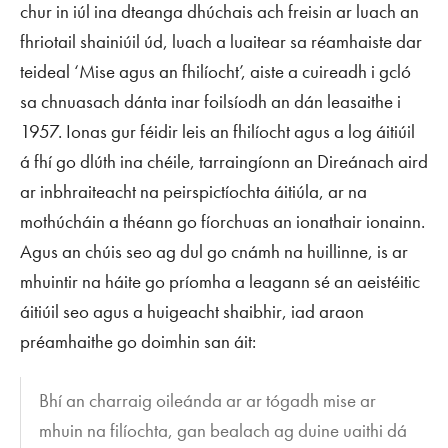
chur in iúl ina dteanga dhúchais ach freisin ar luach an
fhriotail shainiúil úd, luach a luaitear sa réamhaiste dar
teideal ‘Mise agus an fhilíocht’, aiste a cuireadh i gcló
sa chnuasach dánta inar foilsíodh an dán leasaithe i
1957. Ionas gur féidir leis an fhilíocht agus a log áitiúil
á fhí go dlúth ina chéile, tarraingíonn an Direánach aird
ar inbhraiteacht na peirspictíochta áitiúla, ar na
mothúcháin a théann go fíorchuas an ionathair ionainn.
Agus an chúis seo ag dul go cnámh na huillinne, is ar
mhuintir na háite go príomha a leagann sé an aeistéitic
áitiúil seo agus a huigeacht shaibhir, iad araon
préamhaithe go doimhin san áit:
Bhí an charraig oileánda ar ar tógadh mise ar
mhuin na filíochta, gan bealach ag duine uaithi dá