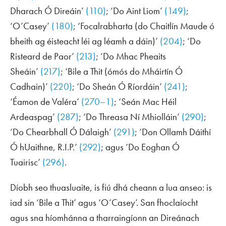
Dharach Ó Direáin’
(110)
; ‘Do Aint Liom’
(149)
;
‘O’Casey’
(180)
; ‘Focalrabharta (do Chaitlín Maude ó
bheith ag éisteacht léi ag léamh a dáin)’
(204)
; ‘Do
Risteard de Paor’
(213)
; ‘Do Mhac Pheaits
Sheáin’
(217)
; ‘Bile a Thit (ómós do Mháirtín Ó
Cadhain)’
(220)
; ‘Do Sheán Ó Ríordáin’
(241)
;
‘Éamon de Valéra’
(270–1)
; ‘Seán Mac Héil
Ardeaspag’
(287)
; ‘Do Threasa Ní Mhiolláin’
(290)
;
‘Do Chearbhall Ó Dálaigh’
(291)
; ‘Don Ollamh Dáithí
Ó hUaithne, R.I.P.’
(292)
; agus ‘Do Eoghan Ó
Tuairisc’
(296)
.
Díobh seo thuasluaite, is fiú dhá cheann a lua anseo: is
iad sin ‘Bile a Thit’ agus ‘O’Casey’. San fhoclaíocht
agus sna híomhánna a tharraingíonn an Direánach