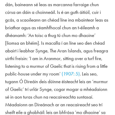
dán, baineann sé leas as marcanna farraige chun
cúrsa an dáin a choinneáil. Is é an guth áitiúil, cuir i
gcás, a scaoileann an chéad líne ina mbaintear leas as
briathar agus as réamhfhocal chun an t‑éileamh a
dhéanamh: ‘An toisc a thug tú chun mo dhaoine’
[liomsa an bhéim]. Is macalla í an líne seo den chéad
abairt i leabhar Synge,
The Aran Islands
, agus freagra
uirthi freisin: ‘I am in Aranmor, sitting over a turf fire,
listening to a murmur of Gaelic that is rising from a little
public-house under my room’
(1907: 5)
. Leis seo,
tugann Ó Direáin deis dúinne éisteacht leis an ‘murmur
of Gaelic’ trí urlár Synge, cogar mogar a mhéadaíonn
sé in aon turas chun na reacaireachta suntasaí.
Méadaíonn an Direánach ar an reacaireacht seo trí
sheift eile a ghabháil: leis an bhfrása ‘mo dhaoine’ sa