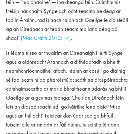
féin — ‘mo dhaoine’ — ina dteanga féin. Cuimhnímis
freisin nár chaith Synge ach ocht seachtaine déag ar
fad in Árainn, fad is nach raibh ach Gaeilge le cloisteáil
ag an Direánach ar feadh seacht mbliana déag dá
shaol’
(Mac Craith 2010: 14)
.
Is léamh é seo ar thuairim an Direánaigh i leith Synge
agus a oidhreacht Árannach a d’fhéadfadh a bheith
neamhchríochnaithe, áfach, léamh ar cosúil go dtáinig
sé faoi scáth ní ba pharóistiúla: scáth na díospóireachta
comhaimseartha ar mar a bhraitheann údarás na bhfilí
Gaeilge ar a gcumas teanga. Chuir an Direánach féin
leis an díospóireacht úd, go háirithe lena aiste ‘Mise
agus an fhilíocht’. Feictear don údar seo go bhfuil
tuiscint eile ar an dán ar fáil dúinn, tuiscint a léiríonn
gurb éard atá i gceist ná imreas: treascairt ar ghuth