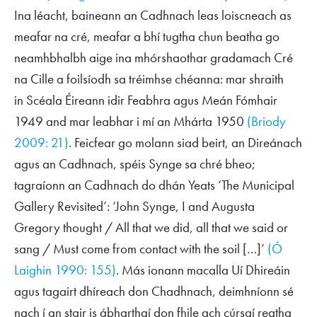
Ina léacht, baineann an Cadhnach leas loiscneach as
meafar na cré, meafar a bhí tugtha chun beatha go
neamhbhalbh aige ina mhórshaothar gradamach
Cré
na Cille
a foilsíodh sa tréimhse chéanna: mar shraith
in
Scéala Éireann
idir Feabhra agus Meán Fómhair
1949 and mar leabhar i mí an Mhárta 1950
(Briody
2009: 21)
. Feicfear go molann siad beirt, an Direánach
agus an Cadhnach, spéis Synge sa chré bheo;
tagraíonn an Cadhnach do dhán Yeats ‘The Municipal
Gallery Revisited’: ‘John Synge, I and Augusta
Gregory thought / All that we did, all that we said or
sang / Must come from contact with the soil […]’
(Ó
Laighin 1990: 155)
. Más ionann macalla Uí Dhireáin
agus tagairt dhíreach don Chadhnach, deimhníonn sé
nach í an stair is ábharthaí don fhile ach cúrsaí reatha