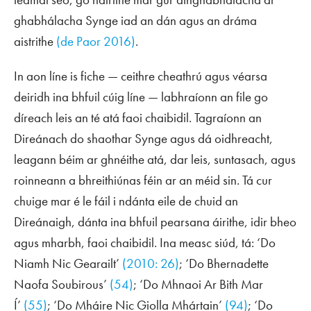
ghabhálacha Synge iad an dán agus an dráma
aistrithe
(de Paor 2016)
.
In aon líne is fiche — ceithre cheathrú agus véarsa
deiridh ina bhfuil cúig líne — labhraíonn an file go
díreach leis an té atá faoi chaibidil. Tagraíonn an
Direánach do shaothar Synge agus dá oidhreacht,
leagann béim ar ghnéithe atá, dar leis, suntasach, agus
roinneann a bhreithiúnas féin ar an méid sin. Tá cur
chuige mar é le fáil i ndánta eile de chuid an
Direánaigh, dánta ina bhfuil pearsana áirithe, idir bheo
agus mharbh, faoi chaibidil. Ina measc siúd, tá: ‘Do
Niamh Nic Gearailt’
(2010: 26)
; ‘Do Bhernadette
Naofa Soubirous’
(54)
; ‘Do Mhnaoi Ar Bith Mar
Í’
(55)
; ‘Do Mháire Nic Giolla Mhártain’
(94)
; ‘Do