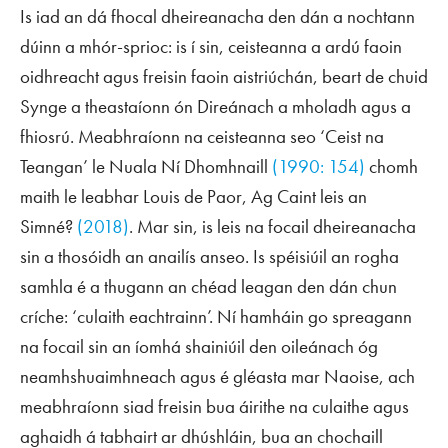
Is iad an dá fhocal dheireanacha den dán a nochtann
dúinn a mhór-sprioc: is í sin, ceisteanna a ardú faoin
oidhreacht agus freisin faoin aistriúchán, beart de chuid
Synge a theastaíonn ón Direánach a mholadh agus a
fhiosrú. Meabhraíonn na ceisteanna seo ‘Ceist na
Teangan’ le Nuala Ní Dhomhnaill
(1990: 154)
chomh
maith le leabhar Louis de Paor,
Ag Caint leis an
Simné?
(2018)
. Mar sin, is leis na focail dheireanacha
sin a thosóidh an anailís anseo. Is spéisiúil an rogha
samhla é a thugann an chéad leagan den dán chun
críche: ‘culaith eachtrainn’. Ní hamháin go spreagann
na focail sin an íomhá shainiúil den oileánach óg
neamhshuaimhneach agus é gléasta mar Naoise, ach
meabhraíonn siad freisin bua áirithe na culaithe agus
aghaidh á tabhairt ar dhúshláin, bua an chochaill