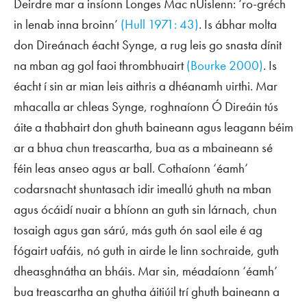
Deirdre mar a insíonn
Longes Mac nUislenn
: ‘ro-gréch
in lenab inna broinn’
(Hull 1971: 43)
. Is ábhar molta
don Direánach éacht Synge, a rug leis go snasta dínit
na mban ag gol faoi thrombhuairt
(Bourke 2000)
. Is
éacht í sin ar mian leis aithris a dhéanamh uirthi. Mar
mhacalla ar chleas Synge, roghnaíonn Ó Direáin tús
áite a thabhairt don ghuth baineann agus leagann béim
ar a bhua chun treascartha, bua as a mbaineann sé
féin leas anseo agus ar ball. Cothaíonn ‘éamh’
codarsnacht shuntasach idir imeallú ghuth na mban
agus ócáidí nuair a bhíonn an guth sin lárnach, chun
tosaigh agus gan sárú, más guth ón saol eile é ag
fógairt uafáis, nó guth in airde le linn sochraide, guth
dheasghnátha an bháis. Mar sin, méadaíonn ‘éamh’
bua treascartha an ghutha áitiúil trí ghuth baineann a