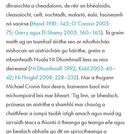
dhraíochta a cheadaíonn, de réir an bhéaloidis,
cleasaíocht, ceilt, nochtadh, malartú, éalú, faoiseamh
nó saoirse (
Hand 1981: 145
;
O’Connor 2005:
75
;
Garry agus El-Shamy 2005: 160–165
). Tá greim
maith ag an tsamhail áirithe seo ar mhothúchán
míshocair an aistriúcháin go háirithe, greim a
mbainfeadh Nuala Ní Dhomhnaill leas as níos
deireanaí (
Ní Dhomhnaill 1992
;
Kidd 2003: 40–
42
;
Ní Fhrighil 2008: 228–232
). Mar a thugann
Michael Cronin faoi deara, baineann baol mór
míchompoird leis mar bheart: ‘Tig linn, ar bhealach,
próiseas an aistrithe a shamhlú mar chasóg a
chaithfear a iompú taobh istigh amach agus muid ag
iarraidh téacs a thiontú ó theanga go teanga eile agus
an bealach abhaile go dtí an sprioctheanga a