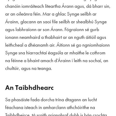
chanóin iomráiteach liteartha Árann agus, dá bharr sin,
ar an oileánra féin. Mar a ghlac Synge seilbh ar
Árainn, glacann an saoi file seilbh ar shealbhú Synge
agus labhraíonn ar son Árann. Fógraíonn sé gurb
ionann neamhaird a thabhairt ar an nguth áitiúil agus
leithcheal a dhéanamh air. Áitíonn sé go ngníomhaíonn
Synge sna hiarrachtaí éagsúla ar mhaithe le cothrom
na féinne a bhaint amach d’Árainn i leith na sochaí, an
chultúir, agus na teanga.
An Taibhdhearc
Sa phasáiste fada dorcha trína dtagann an lucht
féachana isteach in amharclann athchóirithe na
Taibhdheirce, tá sraith grianghraf dubh is bán crochta