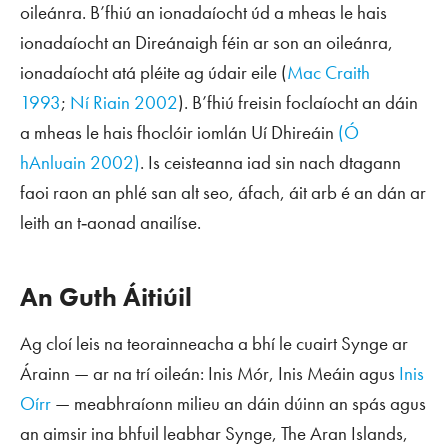
oileánra. B’fhiú an ionadaíocht úd a mheas le hais
ionadaíocht an Direánaigh féin ar son an oileánra,
ionadaíocht atá pléite ag údair eile (
Mac Craith
1993
;
Ní Riain 2002
). B’fhiú freisin foclaíocht an dáin
a mheas le hais fhoclóir iomlán Uí Dhireáin
(Ó
hAnluain 2002)
. Is ceisteanna iad sin nach dtagann
faoi raon an phlé san alt seo, áfach, áit arb é an dán ar
leith an t‑aonad anailíse.
An Guth Áitiúil
Ag cloí leis na teorainneacha a bhí le cuairt Synge ar
Árainn — ar na trí oileán: Inis Mór, Inis Meáin agus
Inis
Oírr
— meabhraíonn
milieu
an dáin dúinn an spás agus
an aimsir ina bhfuil leabhar Synge,
The Aran Islands
,