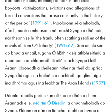
frequent assaults, maiming of horses and cattle,
boycotts, victimizations, evictions and allegations of
forced conversions that arose constantly in the history
of the period’
(1991: 61)
. Maolaíonn sé a mholadh,
áfach, nuair a mheasann nár nocht Synge a dhóthain,
nár theann sé le ‘the frank, often scathing realism of the
novels of Liam O’Flaherty’
(1991: 62)
. San umhlú seo
do bhua a uncail, tugann Ó hEithir deis athbhreithniú a
dhéanamh ar chlaonadh straitéiseach Synge i leith
Árann; claonadh a cheileann nithe nár fheil do sprioc
Synge fiú agus na hoileáin á nochtadh go glinn aige
ina dhrámaí agus ina leabhar
The Aran Islands
(1907)
.
Déantar anailís ghrinn san alt seo ar dhán a chum
Árannach eile,
Máirtín Ó Direáin
: a dhuanmholadh do
Synge. Pléann an dán an tionchar a bhí ag Synge ar