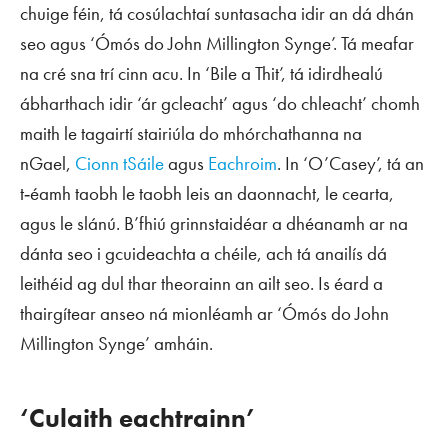
chuige féin, tá cosúlachtaí suntasacha idir an dá dhán
seo agus ‘Ómós do John Millington Synge’. Tá meafar
na cré sna trí cinn acu. In ‘Bile a Thit’, tá idirdhealú
ábharthach idir ‘ár gcleacht’ agus ‘do chleacht’ chomh
maith le tagairtí stairiúla do mhórchathanna na
nGael,
Cionn tSáile
agus
Eachroim
. In ‘O’Casey’, tá an
t‑éamh taobh le taobh leis an daonnacht, le cearta,
agus le slánú. B’fhiú grinnstaidéar a dhéanamh ar na
dánta seo i gcuideachta a chéile, ach tá anailís dá
leithéid ag dul thar theorainn an ailt seo. Is éard a
thairgítear anseo ná mionléamh ar ‘Ómós do John
Millington Synge’ amháin.
‘Culaith eachtrainn’