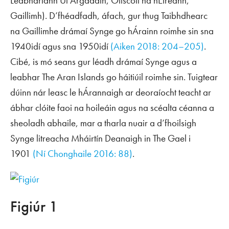
Leabharlann Uí Argadáin, Ollscoil na hÉireann,
Gaillimh). D’fhéadfadh, áfach, gur thug Taibhdhearc
na Gaillimhe drámaí Synge go hÁrainn roimhe sin sna
1940idí agus sna 1950idí
(Aiken 2018: 204–205)
.
Cibé, is mó seans gur léadh drámaí Synge agus a
leabhar
The Aran Islands
go háitiúil roimhe sin. Tuigtear
dúinn nár leasc le hÁrannaigh ar deoraíocht teacht ar
ábhar clóite faoi na hoileáin agus na scéalta céanna a
sheoladh abhaile, mar a tharla nuair a d’fhoilsigh
Synge litreacha Mháirtín Deanaigh in
The Gael
i
1901
(Ní Chonghaile 2016: 88)
.
Figiúr 1