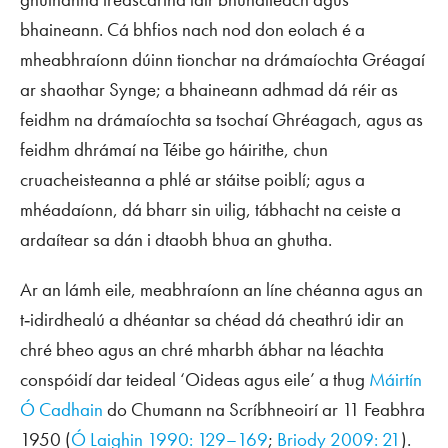
bhaineann. Cá bhfios nach nod don eolach é a
mheabhraíonn dúinn tionchar na drámaíochta Gréagaí
ar shaothar Synge; a bhaineann adhmad dá réir as
feidhm na drámaíochta sa tsochaí Ghréagach, agus as
feidhm dhrámaí na Téibe go háirithe, chun
cruacheisteanna a phlé ar stáitse poiblí; agus a
mhéadaíonn, dá bharr sin uilig, tábhacht na ceiste a
ardaítear sa dán i dtaobh bhua an ghutha.
Ar an lámh eile, meabhraíonn an líne chéanna agus an
t‑idirdhealú a dhéantar sa chéad dá cheathrú idir an
chré bheo agus an chré mharbh ábhar na léachta
conspóidí dar teideal ‘Oideas agus eile’ a thug
Máirtín
Ó Cadhain
do Chumann na Scríbhneoirí ar 11 Feabhra
1950 (
Ó Laighin 1990: 129–169
;
Briody 2009: 21
).