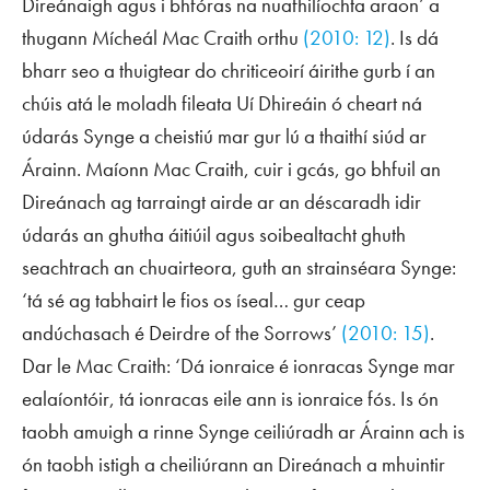
Direánaigh agus i bhfóras na nuafhilíochta araon’ a
thugann Mícheál Mac Craith orthu
(2010: 12)
. Is dá
bharr seo a thuigtear do chriticeoirí áirithe gurb í an
chúis atá le moladh fileata Uí Dhireáin ó cheart ná
údarás Synge a cheistiú mar gur lú a thaithí siúd ar
Árainn. Maíonn Mac Craith, cuir i gcás, go bhfuil an
Direánach ag tarraingt airde ar an déscaradh idir
údarás an ghutha áitiúil agus soibealtacht ghuth
seachtrach an chuairteora, guth an strainséara Synge:
‘tá sé ag tabhairt le fios os íseal… gur ceap
andúchasach é
Deirdre of the Sorrows
’
(2010: 15)
.
Dar le Mac Craith: ‘Dá ionraice é ionracas Synge mar
ealaíontóir, tá ionracas eile ann is ionraice fós. Is ón
taobh amuigh a rinne Synge ceiliúradh ar Árainn ach is
ón taobh istigh a cheiliúrann an Direánach a mhuintir