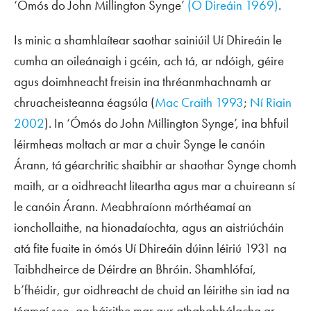
‘Ómós do John Millington Synge’
(Ó Direáin 1969)
.
Is minic a shamhlaítear saothar sainiúil Uí Dhireáin le
cumha an oileánaigh i gcéin, ach tá, ar ndóigh, géire
agus doimhneacht freisin ina thréanmhachnamh ar
chruacheisteanna éagsúla (
Mac Craith 1993
;
Ní Riain
2002
). In ‘Ómós do John Millington Synge’, ina bhfuil
léirmheas moltach ar mar a chuir Synge le canóin
Árann, tá géarchritic shaibhir ar shaothar Synge chomh
maith, ar a oidhreacht liteartha agus mar a chuireann sí
le canóin Árann. Meabhraíonn mórthéamaí an
ionchollaithe, na hionadaíochta, agus an aistriúcháin
atá fite fuaite in ómós Uí Dhireáin dúinn léiriú 1931 na
Taibhdheirce de
Déirdre an Bhróin
. Shamhlófaí,
b’fhéidir, gur oidhreacht de chuid an léirithe sin iad na
téamaí seo, go háirithe mar gur athghabhálacha ar