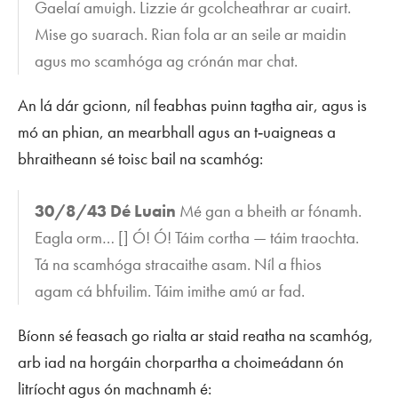
Gaelaí amuigh. Lizzie ár gcolcheathrar ar cuairt.
Mise go suarach. Rian fola ar an seile ar maidin
agus mo scamhóga ag crónán mar chat.
An lá dár gcionn, níl feabhas puinn tagtha air, agus is
mó an phian, an mearbhall agus an t‑uaigneas a
bhraitheann sé toisc bail na scamhóg:
30/8/43 Dé Luain
Mé gan a bheith ar fónamh.
Eagla orm… [] Ó! Ó! Táim cortha — táim traochta.
Tá na scamhóga stracaithe asam. Níl a fhios
agam cá bhfuilim. Táim imithe amú ar fad.
Bíonn sé feasach go rialta ar staid reatha na scamhóg,
arb iad na horgáin chorpartha a choimeádann ón
litríocht agus ón machnamh é: