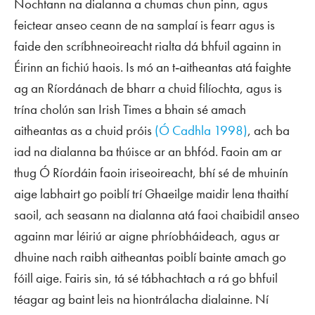
Nochtann na dialanna a chumas chun pinn, agus
feictear anseo ceann de na samplaí is fearr agus is
faide den scríbhneoireacht rialta dá bhfuil againn in
Éirinn an fichiú haois. Is mó an t‑aitheantas atá faighte
ag an Ríordánach de bharr a chuid filíochta, agus is
trína cholún san
Irish Times
a bhain sé amach
aitheantas as a chuid próis
(Ó Cadhla 1998)
, ach ba
iad na dialanna ba thúisce ar an bhfód. Faoin am ar
thug Ó Ríordáin faoin iriseoireacht, bhí sé de mhuinín
aige labhairt go poiblí trí Ghaeilge maidir lena thaithí
saoil, ach seasann na dialanna atá faoi chaibidil anseo
againn mar léiriú ar aigne phríobháideach, agus ar
dhuine nach raibh aitheantas poiblí bainte amach go
fóill aige. Fairis sin, tá sé tábhachtach a rá go bhfuil
téagar ag baint leis na hiontrálacha dialainne. Ní