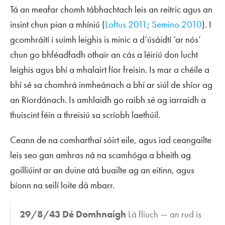
Tá an meafar chomh tábhachtach leis an reitric agus an
insint chun pian a mhíniú (
Loftus 2011
;
Semino 2010
). I
gcomhráití i suímh leighis is minic a d’úsáidtí ‘ar nós’
chun go bhféadfadh othair an cás a léiriú don lucht
leighis agus bhí a mhalairt fíor freisin. Is mar a chéile a
bhí sé sa chomhrá inmheánach a bhí ar siúl de shíor ag
an Ríordánach. Is amhlaidh go raibh sé ag iarraidh a
thuiscint féin a threisiú sa scríobh laethúil.
Ceann de na comharthaí sóirt eile, agus iad ceangailte
leis seo gan amhras ná na scamhóga a bheith ag
goilliúint ar an duine atá buailte ag an eitinn, agus
bíonn na seilí loite dá mbarr.
29/8/43 Dé Domhnaigh
Lá fliuch — an rud is