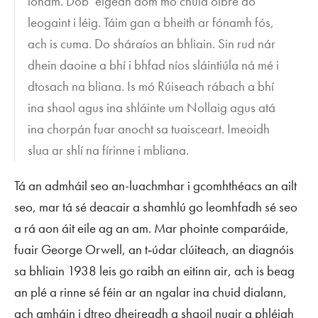
ionam. Dob’ éigean dom mo chuid oibre do
leogaint i léig. Táim gan a bheith ar fónamh fós,
ach is cuma. Do sháraíos an bhliain. Sin rud nár
dhein daoine a bhí i bhfad níos sláintiúla ná mé i
dtosach na bliana. Is mó Rúiseach rábach a bhí
ina shaol agus ina shláinte um Nollaig agus atá
ina chorpán fuar anocht sa tuaisceart. Imeoidh
slua ar shlí na fírinne i mbliana.
Tá an admháil seo an-luachmhar i gcomhthéacs an ailt
seo, mar tá sé deacair a shamhlú go leomhfadh sé seo
a rá aon áit eile ag an am. Mar phointe comparáide,
fuair George Orwell, an t‑údar clúiteach, an diagnóis
sa bhliain 1938 leis go raibh an eitinn air, ach is beag
an plé a rinne sé féin ar an ngalar ina chuid dialann,
ach amháin i dtreo dheireadh a shaoil nuair a phléigh