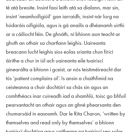
té atá breoite. Insint faoi leith atá sa dialann, mar sin,
insint ‘neamhoifigiúil’ gan iarraidh, insint nár lorg na
húdaráis oifigiúla, agus is gá anailís a dhéanamh uirthi
ar a cáilíocht féin. De ghnáth, ní bhíonn aon teacht ar
ghuth an othair sa chartlann leighis. Uaireanta
breacann lucht leighis síos eolas srianta chun fíricí
áirithe a chur in iúl ach uaireanta eile tuairiscí
ginearálta a bhíonn i gceist, ar nós teistiméireacht dar
tús ‘patient complains of’. Is ansin a chaithfimid na
ceisteanna a chuir dochtúirí sa chás sin agus an
comhthéacs inar cuireadh iad a shamhlú, toisc go bhfuil
pearsantacht an othair agus an ghné phearsanta den
chumarsáid in easnamh. Dar le Rita Charon, ‘written by
themselves and read only by themselves’ a bhíonn
tuairiscí dochtúra agus caitheann na tuairiscí seo solas