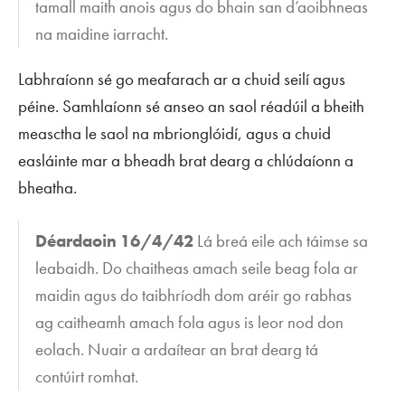
tamall maith anois agus do bhain san d’aoibhneas
na maidine iarracht.
Labhraíonn sé go meafarach ar a chuid seilí agus
péine. Samhlaíonn sé anseo an saol réadúil a bheith
measctha le saol na mbrionglóidí, agus a chuid
easláinte mar a bheadh brat dearg a chlúdaíonn a
bheatha.
Déardaoin 16/4/42
Lá breá eile ach táimse sa
leabaidh. Do chaitheas amach seile beag fola ar
maidin agus do taibhríodh dom aréir go rabhas
ag caitheamh amach fola agus is leor nod don
eolach. Nuair a ardaítear an brat dearg tá
contúirt romhat.