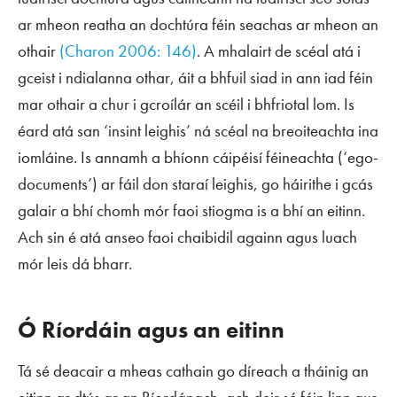
ar mheon reatha an dochtúra féin seachas ar mheon an
othair
(Charon 2006: 146)
. A mhalairt de scéal atá i
gceist i ndialanna othar, áit a bhfuil siad in ann iad féin
mar othair a chur i gcroílár an scéil i bhfriotal lom. Is
éard atá san ‘insint leighis’ ná scéal na breoiteachta ina
iomláine. Is annamh a bhíonn cáipéisí féineachta (‘ego-
documents’) ar fáil don staraí leighis, go háirithe i gcás
galair a bhí chomh mór faoi stiogma is a bhí an eitinn.
Ach sin é atá anseo faoi chaibidil againn agus luach
mór leis dá bharr.
Ó Ríordáin agus an eitinn
Tá sé deacair a mheas cathain go díreach a tháinig an