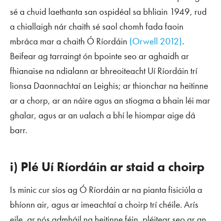
sé a chuid laethanta san ospidéal sa bhliain 1949, rud
a chiallaigh nár chaith sé saol chomh fada faoin
mbráca mar a chaith Ó Ríordáin
(Orwell 2012)
.
Beifear ag tarraingt ón bpointe seo ar aghaidh ar
fhianaise na ndialann ar bhreoiteacht Uí Ríordáin trí
lionsa Daonnachtaí an Leighis; ar thionchar na heitinne
ar a chorp, ar an náire agus an stiogma a bhain léi mar
ghalar, agus ar an ualach a bhí le hiompar aige dá
barr.
i) Plé Uí Ríordáin ar staid a choirp
I
s minic cur síos ag Ó Ríordáin ar na pianta fisiciúla a
bhíonn air, agus ar imeachtaí a choirp trí chéile. Arís
eile, ar nós admháil na heitinne féin, pléitear seo ar an