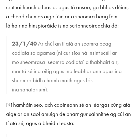
cruthaitheachta feasta, agus tá anseo, go bhfios dúinn,
a chéad chuntas aige féin ar a sheomra beag féin,
láthair na hinspioráide is na scríbhneoireachta dó:
23/1/40
Ar chúl an tí atá an seomra beag
codlata so agamsa (ní cur síos ná insint scéil ar
mo sheomrasa ‘seomra codlata’ a thabhairt air,
mar tá sé ina oifig agus ina leabharlann agus ina
sheomra bídh chomh maith agus fós
ina
sanatorium
).
Ní hamháin seo, ach caoineann sé an léargas cúng atá
aige ar an saol amuigh de bharr gur sáinnithe ag cúl an
tí atá sé, agus a bheidh feasta: