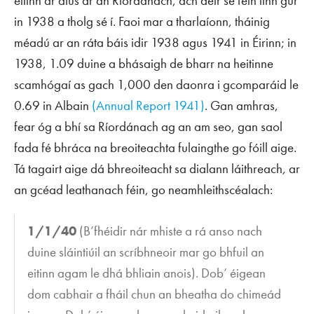
eitinn ar dtús ar an Ríordánach, ach deir sé féin linn gur
in 1938 a tholg sé í. Faoi mar a tharlaíonn, tháinig
méadú ar an ráta báis idir 1938 agus 1941 in Éirinn; in
1938, 1.09 duine a bhásaigh de bharr na heitinne
scamhógaí as gach 1,000 den daonra i gcomparáid le
0.69 in Albain
(Annual Report 1941)
. Gan amhras,
fear óg a bhí sa Ríordánach ag an am seo, gan saol
fada fé bhráca na breoiteachta fulaingthe go fóill aige.
Tá tagairt aige dá bhreoiteacht sa dialann láithreach, ar
an gcéad leathanach féin, go neamhleithscéalach:
1/1/40
(B’fhéidir nár mhiste a rá anso nach
duine sláintiúil an scríbhneoir mar go bhfuil an
eitinn agam le dhá bhliain anois). Dob’ éigean
dom cabhair a fháil chun an bheatha do chimeád