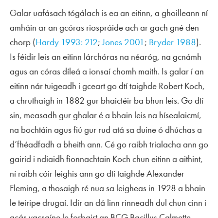
Galar uafásach tógálach is ea an eitinn, a ghoilleann ní
amháin ar an gcóras riospráide ach ar gach gné den
chorp (
Hardy 1993: 212
;
Jones 2001
;
Bryder 1988
).
Is féidir leis an eitinn lárchóras na néaróg, na gcnámh
agus an córas díleá a ionsaí chomh maith. Is galar í an
eitinn nár tuigeadh i gceart go dtí taighde Robert Koch,
a chruthaigh in 1882 gur bhaictéir ba bhun leis. Go dtí
sin, measadh gur ghalar é a bhain leis na hísealaicmí,
na bochtáin agus fiú gur rud atá sa duine ó dhúchas a
d’fhéadfadh a bheith ann. Cé go raibh trialacha ann go
gairid i ndiaidh fionnachtain Koch chun eitinn a aithint,
ní raibh cóir leighis ann go dtí taighde Alexander
Fleming, a thosaigh ré nua sa leigheas in 1928 a bhain
le teiripe drugaí. Idir an dá linn rinneadh dul chun cinn i
gcás vacsaíne le forbairt an BCG Bacillus Calmette–