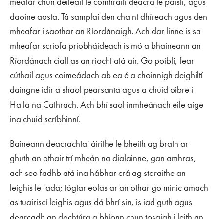
meafar chun déileáil le comhráití deacra le páistí, agus
daoine aosta. Tá samplaí den chaint dhíreach agus den
mheafar i saothar an Ríordánaigh. Ach dar linne is sa
mheafar scríofa príobháideach is mó a bhaineann an
Ríordánach ciall as an riocht atá air. Go poiblí, fear
cúthail agus coimeádach ab ea é a choinnigh deighiltí
daingne idir a shaol pearsanta agus a chuid oibre i
Halla na Cathrach. Ach bhí saol inmheánach eile aige
ina chuid scríbhinní.
Baineann deacrachtaí áirithe le bheith ag brath ar
ghuth an othair trí mheán na dialainne, gan amhras,
ach seo fadhb atá ina hábhar crá ag staraithe an
leighis le fada; tógtar eolas ar an othar go minic amach
as tuairiscí leighis agus dá bhrí sin, is iad guth agus
dearcadh an dochtúra a bhíonn chun tosaigh i leith an