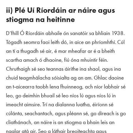
ii) Plé Uí Ríordáin ar náire agus
stiogma na heitinne
D’fhill Ó Ríordáin abhaile ón sanatóir sa bhliain 1938.
Tógadh seomra faoi leith dó, in aice an phríomhthí. Cúl
an tí a thugadh sé air, é mar mheafar ar é a bheith
scartha amach ó dhaoine, fiú óna mhuintir féin.
Chruthaigh sé seo teannas áirithe ina shaol, agus ina
chuid teagmhálacha sóisialta ag an am. Ghlac daoine
an t‑aicearra taobh lena fhuinneog, ach níor labhair sé
leo, go deimhin bhuail sé leo níos lú agus níos lú in
imeacht aimsire. Trí na dialanna luatha, éiríonn sé
cúlánta, seachantach, agus pléann sé, go díreach is go
cliathánach, an náire is an stiogma a bhain leis an
ngalar atá air. Seo a láthair breoiteachta agus