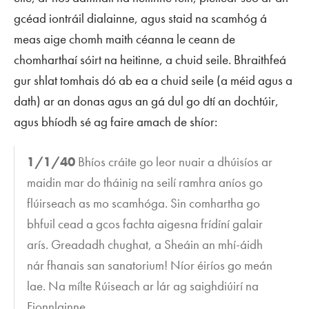
gcéad iontráil dialainne, agus staid na scamhóg á
meas aige chomh maith céanna le ceann de
chomharthaí sóirt na heitinne, a chuid seile. Bhraithfeá
gur shlat tomhais dó ab ea a chuid seile (a méid agus a
dath) ar an donas agus an gá dul go dtí an dochtúir,
agus bhíodh sé ag faire amach de shíor:
1/1/40
Bhíos cráite go leor nuair a dhúisíos ar
maidin mar do tháinig na seilí ramhra aníos go
flúirseach as mo scamhóga. Sin comhartha go
bhfuil cead a gcos fachta aigesna frídíní galair
arís. Greadadh chughat, a Sheáin an mhí-áidh
nár fhanais san
sanatorium
! Níor éiríos go meán
lae. Na mílte Rúiseach ar lár ag saighdiúirí na
Fionnlainne.