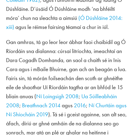
Dúshláine. D’úsáid Ó Dúshláine modh ‘na bhféiltí
móra’ chun na sleachta a aimsiú
(Ó Dúshláine 2014:
xiii)
agus le réimse fairsing téamaí a chur in iúl.
Gan amhras, tá go leor leor ábhar faoi chaibidil ag Ó
Ríordáin sna dialanna: cúrsaí litríochta, imeachtaí an
Dara Cogadh Domhanda, an saol a chaith sé in Inis
Cara agus i mBaile Bhuirne, gan ach an beagán a lua.
Fairis sin, tá mórán foilseachán den scoth ar ghnéithe
eile de shaothar Uí Ríordáin tagtha ar an bhfód le 15
bliain anuas (
Ní Loingsigh 2008
;
Ua Súilleabháin
2008
;
Breathnach 2014
agus
2016
;
Ní Churtáin agus
Ní Shíocháin 2019
). Tá sé i gceist againne, san alt seo,
áfach, díriú ar ghné amháin de na dialanna seo go
sonrach, mar atá an plé ar ghalar na heitinne i