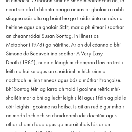
in éineacht. Ó thaobh stair na smaointeoireachta de, tá
neart scríofa le blianta beaga anuas ar ghalair a raibh
stiogma sóisialta ag baint leo go traidisiúnta ar nós na
heitinne agus an ghalair SEIF, mar a phléitear i saothar
an cheannródaí Susan Sontag, in
Illness as
Metaphor
(1978) go háirithe. Ar an dul céanna a bhí
Simone de Beauvoir ina saothar
A Very Easy
Death
(1985), nuair a léirigh míchompord leis an tost i
leith na hailse agus an chaidrimh mhíchruinn a
nochtadh le linn tinneas agus bás a máthar Françoise.
Bhí Sontag féin ag iarraidh troid i gcoinne reitric mhí-
shoiléir mar a bhí ag lucht leighis léi agus í féin ag plé le
cóir leighis i gcoinne na hailse. Is ait an rud é gur mhair
an modh lochtach sa chaidreamh idir dochtúir agus
othar chomh fada agus go mbraithfidís fós ar an