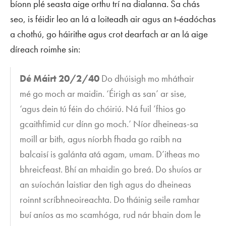
bíonn plé seasta aige orthu trí na dialanna. Sa chás
seo, is féidir leo an lá a loiteadh air agus an t‑éadóchas
a chothú, go háirithe agus crot dearfach ar an lá aige
díreach roimhe sin:
Dé Máirt 20/2/40
Do dhúisigh mo mháthair
mé go moch ar maidin. ‘Éirigh as san’ ar sise,
‘agus dein tú féin do chóiriú. Ná fuil ’fhios go
gcaithfimid cur dínn go moch.’ Níor dheineas-sa
moill ar bith, agus níorbh fhada go raibh na
balcaisí is galánta atá agam, umam. D’itheas mo
bhreicfeast. Bhí an mhaidin go breá. Do shuíos ar
an suíochán laistiar den tigh agus do dheineas
roinnt scríbhneoireachta. Do tháinig seile ramhar
buí aníos as mo scamhóga, rud nár bhain dom le