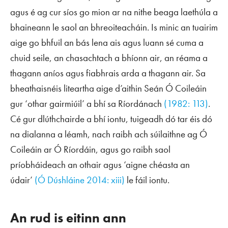
agus é ag cur síos go mion ar na nithe beaga laethúla a
bhaineann le saol an bhreoiteacháin. Is minic an tuairim
aige go bhfuil an bás lena ais agus luann sé cuma a
chuid seile, an chasachtach a bhíonn air, an réama a
thagann aníos agus fiabhrais arda a thagann air. Sa
bheathaisnéis liteartha aige d’aithin Seán Ó Coileáin
gur ‘othar gairmiúil’ a bhí sa Ríordánach
(1982: 113)
.
Cé gur dlúthchairde a bhí iontu, tuigeadh dó tar éis dó
na dialanna a léamh, nach raibh ach súilaithne ag Ó
Coileáin ar Ó Ríordáin, agus go raibh saol
príobháideach an othair agus ‘aigne chéasta an
údair’
(Ó Dúshláine 2014: xiii)
le fáil iontu.
An rud is eitinn ann