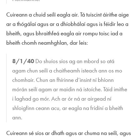
Cuireann a chuid seilí eagla air. Tá tuiscint áirithe aige
ar a thógálaí agus ar a dhíobhálaí agus is féidir leo a
bheith, agus bhraithfeá eagla air rompu toisc iad a
bheith chomh neamhghlan, dar leis:
8/1/40
Do shuíos síos ag an mbord so atá
agam chun seilí a chaitheamh isteach ann os mo
chomhair. Chun an fhírinne d’insint ní bhíonn
mórán seilí agam ar maidin ná istoíche. Táid imithe
i laghad go mór. Ach ar ór ná ar airgead ní
shloigfinn ceann acu, ar eagla na frídíní a bheith
ann.
Cuireann sé síos ar dhath agus ar chuma na seilí, agus