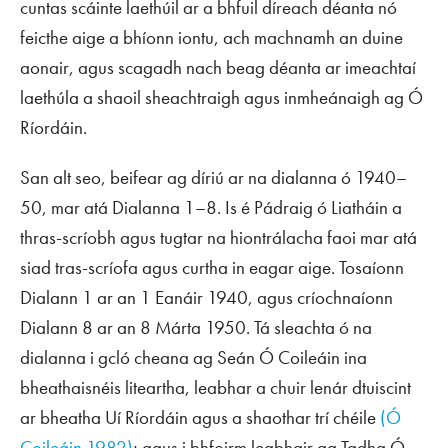
cuntas scáinte laethúil ar a bhfuil díreach déanta nó
feicthe aige a bhíonn iontu, ach machnamh an duine
aonair, agus scagadh nach beag déanta ar imeachtaí
laethúla a shaoil sheachtraigh agus inmheánaigh ag Ó
Ríordáin.
San alt seo, beifear ag díriú ar na dialanna ó 1940–
50, mar atá Dialanna 1–8. Is é Pádraig ó Liatháin a
thras-scríobh agus tugtar na hiontrálacha faoi mar atá
siad tras-scríofa agus curtha in eagar aige. Tosaíonn
Dialann 1 ar an 1 Eanáir 1940, agus críochnaíonn
Dialann 8 ar an 8 Márta 1950. Tá sleachta ó na
dialanna i gcló cheana ag Seán Ó Coileáin ina
bheathaisnéis liteartha, leabhar a chuir lenár dtuiscint
ar bheatha Uí Ríordáin agus a shaothar trí chéile
(Ó
Coileáin 1982)
; agus i bhfoirm leabhair ag Tadhg Ó