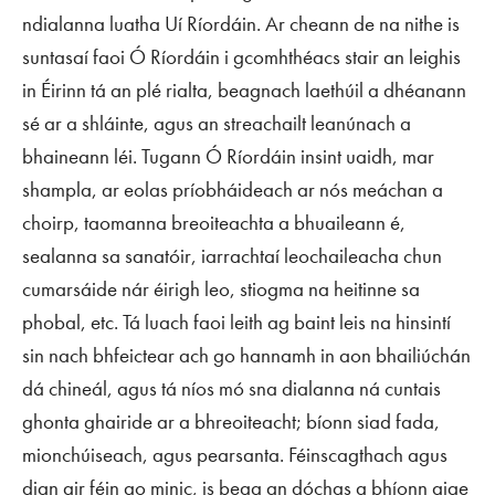
ndialanna luatha Uí Ríordáin. Ar cheann de na nithe is
suntasaí faoi Ó Ríordáin i gcomhthéacs stair an leighis
in Éirinn tá an plé rialta, beagnach laethúil a dhéanann
sé ar a shláinte, agus an streachailt leanúnach a
bhaineann léi. Tugann Ó Ríordáin insint uaidh, mar
shampla, ar eolas príobháideach ar nós meáchan a
choirp, taomanna breoiteachta a bhuaileann é,
sealanna sa sanatóir, iarrachtaí leochaileacha chun
cumarsáide nár éirigh leo, stiogma na heitinne sa
phobal, etc. Tá luach faoi leith ag baint leis na hinsintí
sin nach bhfeictear ach go hannamh in aon bhailiúchán
dá chineál, agus tá níos mó sna dialanna ná cuntais
ghonta ghairide ar a bhreoiteacht; bíonn siad fada,
mionchúiseach, agus pearsanta. Féinscagthach agus
dian air féin go minic, is beag an dóchas a bhíonn aige