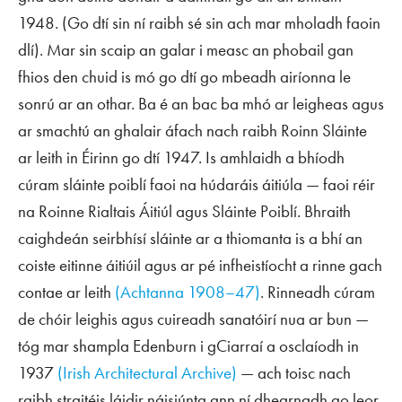
1948. (Go dtí sin ní raibh sé sin ach mar mholadh faoin
dlí). Mar sin scaip an galar i measc an phobail gan
fhios den chuid is mó go dtí go mbeadh airíonna le
sonrú ar an othar. Ba é an bac ba mhó ar leigheas agus
ar smachtú an ghalair áfach nach raibh Roinn Sláinte
ar leith in Éirinn go dtí 1947. Is amhlaidh a bhíodh
cúram sláinte poiblí faoi na húdaráis áitiúla — faoi réir
na Roinne Rialtais Áitiúl agus Sláinte Poiblí. Bhraith
caighdeán seirbhísí sláinte ar a thiomanta is a bhí an
coiste eitinne áitiúil agus ar pé infheistíocht a rinne gach
contae ar leith
(Achtanna 1908–47)
. Rinneadh cúram
de chóir leighis agus cuireadh sanatóirí nua ar bun —
tóg mar shampla Edenburn i gCiarraí a osclaíodh in
1937
(Irish Architectural Archive)
— ach toisc nach
raibh straitéis láidir náisiúnta ann ní dhearnadh go leor