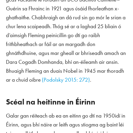
Guérin sa Fhrainc in 1921 agus úsáid fhorleathan x-
ghathaithe. Chabhraigh an dá rud sin go mór le srian a
chur lena scaipeadh. Thóg sé ar a laghad 25 bliain ó
d’aimsigh Fleming peinicillin go dtí go raibh
frithbheathach ar fáil ar an margadh don
ghnáthdhuine, agus mar gheall ar bhriseadh amach an
Dara Cogadh Domhanda, bhí an-éileamh air ansin.
Bhuaigh Fleming an duais Nobel in 1945 mar thoradh
ar a chuid oibre
(Podolsky 2015: 272)
.
Scéal na heitinne in Éirinn
Galar gan réiteach ab ea an eitinn go dtí na 1950idí in
Éirinn, agus bhí náire ar leith agus stiogma ag baint léi