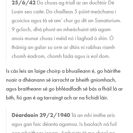
25/6/42
Do chuas ag triall ar an dochtúir Dé
Luain seo caite. Do chailleas 5 púint meáchana i
gcoicíos agus tá sé am’ chur go dtí an Sanatorium.
9 gcloch, dhá phunt an mheáchaint atá agam
anois munar chuas i méid nó i laghad ó shin. Ó
tháinig an galar so orm ar dtúis ní rabhas riamh
chomh éadrom, chomh fada agus is eol dom.
Is cás leis an laige choirp a bhuaileann é, go háirithe
nuair a dhéanann sé iarracht ar bheith gníomhach,
agus braitheann sé go bhféadfadh sé bás a fháil lá ar
bith, fiú gan é ag tarraingt ach ar na fichidí láir.
Déardaoin 29/2/1940
Tá an mhí imithe arís
agus gan faic déanta agamsa. Is baolach ná fuil
aon mhaitheas ionam. Ambaiste tá mo shaol ag