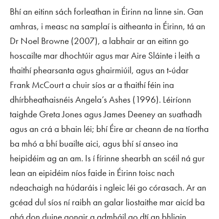
Bhí an eitinn sách forleathan in Éirinn na linne sin. Gan
amhras, i measc na samplaí is aitheanta in Éirinn, tá an
Dr Noel Browne (2007), a labhair ar an eitinn go
hoscailte mar dhochtúir agus mar Aire Sláinte i leith a
thaithí phearsanta agus ghairmiúil, agus an t‑údar
Frank McCourt a chuir síos ar a thaithí féin ina
dhírbheathaisnéis
Angela’s Ashes
(1996). Léiríonn
taighde Greta Jones agus James Deeney an suathadh
agus an crá a bhain léi; bhí Éire ar cheann de na tíortha
ba mhó a bhí buailte aici, agus bhí sí anseo ina
heipidéim ag an am. Is í fírinne shearbh an scéil ná gur
lean an eipidéim níos faide in Éirinn toisc nach
ndeachaigh na húdaráis i ngleic léi go córasach. Ar an
gcéad dul síos ní raibh an galar liostaithe mar aicíd ba
ghá don duine aonair a admháil go dtí an bhliain