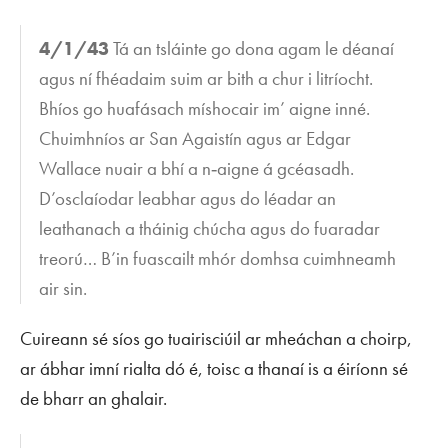
4/1/43
Tá an tsláinte go dona agam le déanaí
agus ní fhéadaim suim ar bith a chur i litríocht.
Bhíos go huafásach míshocair im’ aigne inné.
Chuimhníos ar San Agaistín agus ar Edgar
Wallace nuair a bhí a n‑aigne á gcéasadh.
D’osclaíodar leabhar agus do léadar an
leathanach a tháinig chúcha agus do fuaradar
treorú… B’in fuascailt mhór domhsa cuimhneamh
air sin.
Cuireann sé síos go tuairisciúil ar mheáchan a choirp,
ar ábhar imní rialta dó é, toisc a thanaí is a éiríonn sé
de bharr an ghalair.