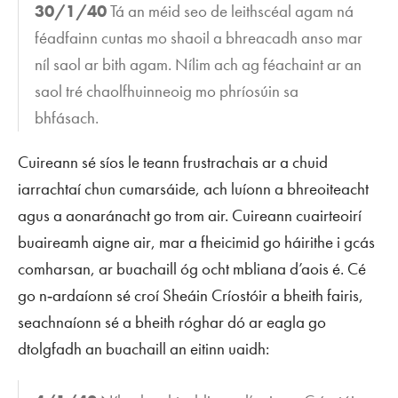
30/1/40
Tá an méid seo de leithscéal agam ná
féadfainn cuntas mo shaoil a bhreacadh anso mar
níl saol ar bith agam. Nílim ach ag féachaint ar an
saol tré chaolfhuinneoig mo phríosúin sa
bhfásach.
Cuireann sé síos le teann frustrachais ar a chuid
iarrachtaí chun cumarsáide, ach luíonn a bhreoiteacht
agus a aonaránacht go trom air. Cuireann cuairteoirí
buaireamh aigne air, mar a fheicimid go háirithe i gcás
comharsan, ar buachaill óg ocht mbliana d’aois é. Cé
go n‑ardaíonn sé croí Sheáin Críostóir a bheith fairis,
seachnaíonn sé a bheith róghar dó ar eagla go
dtolgfadh an buachaill an eitinn uaidh: