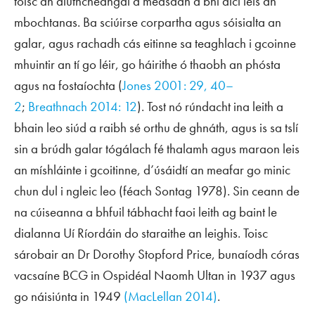
toisc an dlúthcheangal a measadh a bhí aici leis an
mbochtanas. Ba sciúirse corpartha agus sóisialta an
galar, agus rachadh cás eitinne sa teaghlach i gcoinne
mhuintir an tí go léir, go háirithe ó thaobh an phósta
agus na fostaíochta (
Jones 2001: 29, 40–
2
;
Breathnach 2014: 12
). Tost nó rúndacht ina leith a
bhain leo siúd a raibh sé orthu de ghnáth, agus is sa tslí
sin a brúdh galar tógálach fé thalamh agus maraon leis
an míshláinte i gcoitinne, d’úsáidtí an meafar go minic
chun dul i ngleic leo (féach Sontag 1978). Sin ceann de
na cúiseanna a bhfuil tábhacht faoi leith ag baint le
dialanna Uí Ríordáin do staraithe an leighis. Toisc
sárobair an Dr Dorothy Stopford Price, bunaíodh córas
vacsaíne BCG in Ospidéal Naomh Ultan in 1937 agus
go náisiúnta in 1949
(MacLellan 2014)
.