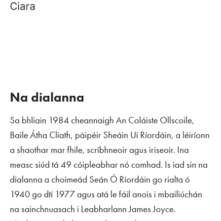
Ciara
Na dialanna
Sa bhliain 1984 cheannaigh An Coláiste Ollscoile,
Baile Átha Cliath, páipéir Sheáin Uí Ríordáin, a léiríonn
a shaothar mar fhile, scríbhneoir agus iriseoir. Ina
measc siúd tá 49 cóipleabhar nó comhad. Is iad sin na
dialanna a choimeád Seán Ó Ríordáin go rialta ó
1940 go dtí 1977 agus atá le fáil anois i mbailiúchán
na sainchnuasach i Leabharlann James Joyce.