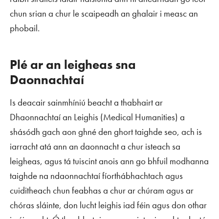
chun srian a chur le scaipeadh an ghalair i measc an
phobail.
Plé ar an leigheas sna
Daonnachtaí
Is deacair sainmhíniú beacht a thabhairt ar
Dhaonnachtaí an Leighis (
Medical Humanities
) a
shásódh gach aon ghné den ghort taighde seo, ach is
iarracht atá ann an daonnacht a chur isteach sa
leigheas, agus tá tuiscint anois ann go bhfuil modhanna
taighde na ndaonnachtaí fíorthábhachtach agus
cuiditheach chun feabhas a chur ar chúram agus ar
chóras sláinte, don lucht leighis iad féin agus don othar