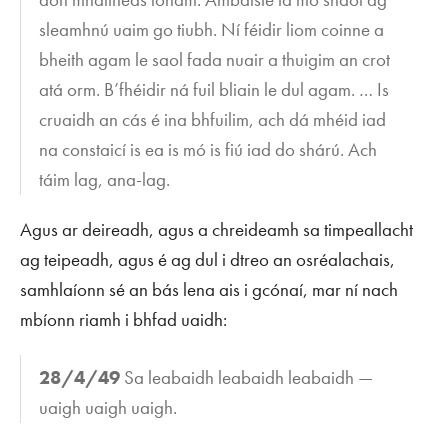
sleamhnú uaim go tiubh. Ní féidir liom coinne a
bheith agam le saol fada nuair a thuigim an crot
atá orm. B’fhéidir ná fuil bliain le dul agam. … Is
cruaidh an cás é ina bhfuilim, ach dá mhéid iad
na constaicí is ea is mó is fiú iad do shárú. Ach
táim lag, ana-lag.
Agus ar deireadh, agus a chreideamh sa timpeallacht
ag teipeadh, agus é ag dul i dtreo an osréalachais,
samhlaíonn sé an bás lena ais i gcónaí, mar ní nach
mbíonn riamh i bhfad uaidh:
28/4/49
Sa leabaidh leabaidh leabaidh —
uaigh uaigh uaigh.