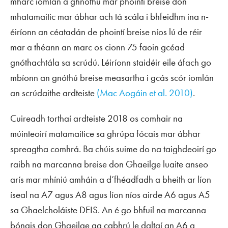
mharc iomlán a ghnóthú mar phointí breise don
mhatamaitic mar ábhar ach tá scála i bhfeidhm ina n-
éiríonn an céatadán de phointí breise níos lú de réir
mar a théann an marc os cionn 75 faoin gcéad
gnóthachtála sa scrúdú. Léiríonn staidéir eile áfach go
mbíonn an gnóthú breise measartha i gcás scór iomlán
an scrúdaithe ardteiste
(Mac Aogáin et al. 2010)
.
Cuireadh torthaí ardteiste 2018 os comhair na
múinteoirí matamaitice sa ghrúpa fócais mar ábhar
spreagtha comhrá. Ba chúis suime do na taighdeoirí go
raibh na marcanna breise don Ghaeilge luaite anseo
arís mar mhíniú amháin a d’fhéadfadh a bheith ar líon
íseal na A7 agus A8 agus líon níos airde A6 agus A5
sa Ghaelcholáiste DEIS. An é go bhfuil na marcanna
bónais don Ghaeilge ag cabhrú le daltaí an A6 a