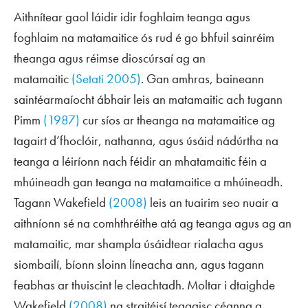
Aithnítear gaol láidir idir foghlaim teanga agus
foghlaim na matamaitice ós rud é go bhfuil sainréim
theanga agus réimse dioscúrsaí ag an
matamaitic
(Setati 2005)
. Gan amhras, baineann
saintéarmaíocht ábhair leis an matamaitic ach tugann
Pimm
(1987)
cur síos ar theanga na matamaitice ag
tagairt d’fhoclóir, nathanna, agus úsáid nádúrtha na
teanga a léiríonn nach féidir an mhatamaitic féin a
mhúineadh gan teanga na matamaitice a mhúineadh.
Tagann Wakefield
(2008)
leis an tuairim seo nuair a
aithníonn sé na comhthréithe atá ag teanga agus ag an
matamaitic, mar shampla úsáidtear rialacha agus
siombailí, bíonn sloinn líneacha ann, agus tagann
feabhas ar thuiscint le cleachtadh. Moltar i dtaighde
Wakefield
(2008)
na straitéisí teagaisc céanna a