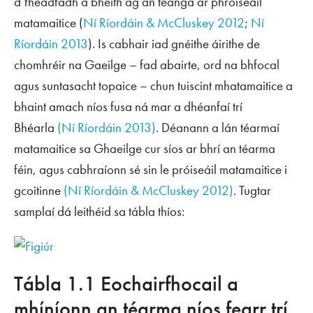
d’fhéadfadh a bheith ag an teanga ar phróiseáil
matamaitice (
Ní Ríordáin & McCluskey 2012
;
Ní
Ríordáin 2013
). Is cabhair iad gnéithe áirithe de
chomhréir na Gaeilge – fad abairte, ord na bhfocal
agus suntasacht topaice – chun tuiscint mhatamaitice a
bhaint amach níos fusa ná mar a dhéanfaí trí
Bhéarla
(Ní Ríordáin 2013)
. Déanann a lán téarmaí
matamaitice sa Ghaeilge cur síos ar bhrí an téarma
féin, agus cabhraíonn sé sin le próiseáil matamaitice i
gcoitinne
(Ní Ríordáin & McCluskey 2012)
. Tugtar
samplaí dá leithéid sa tábla thíos:
Tábla 1.1 Eochairfhocail a
mhíníonn an téarma níos fearr trí