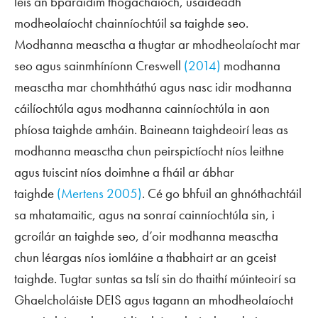
leis an bparaidím thógachaíoch, úsáideadh
modheolaíocht chainníochtúil sa taighde seo.
Modhanna measctha a thugtar ar mhodheolaíocht mar
seo agus sainmhíníonn Creswell
(2014)
modhanna
measctha mar chomhtháthú agus nasc idir modhanna
cáilíochtúla agus modhanna cainníochtúla in aon
phíosa taighde amháin. Baineann taighdeoirí leas as
modhanna measctha chun peirspictíocht níos leithne
agus tuiscint níos doimhne a fháil ar ábhar
taighde
(Mertens 2005)
. Cé go bhfuil an ghnóthachtáil
sa mhatamaitic, agus na sonraí cainníochtúla sin, i
gcroílár an taighde seo, d’oir modhanna measctha
chun léargas níos iomláine a thabhairt ar an gceist
taighde. Tugtar suntas sa tslí sin do thaithí múinteoirí sa
Ghaelcholáiste DEIS agus tagann an mhodheolaíocht