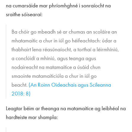
na cumarsáide mar phríomhghné i sonraíocht na
sraithe sóisearaí:
Ba chóir go mbeadh sé ar chumas an scoláire an
mhatamaitic a chur in iúl go héifeachtach: údar a
thabhairt lena réasúnaíocht, a torthaí a léirmhíniú,
a conclúidí a mhíniú, agus teanga agus
nodaireacht na matamaitice a úsáid chun
smaointe matamaiticiúla a chur in iúl go
beacht.
(An Roinn Oideachais agus Scileanna
2018: 8)
Leagtar béim ar theanga na matamaitice ag leibhéal na
hardteiste mar shampla: