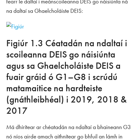
fearr le daltaí i meánscoileanna DEIS go náisiúnta ná
na daltaí sa Ghaelcholáiste DEIS:
Figiúr 1.3 Céatadán na ndaltaí i
scoileanna DEIS go náisiúnta
agus sa Ghaelcholáiste DEIS a
fuair gráid ó G1–G8 i scrúdú
matamaitice na hardteiste
(gnáthleibhéal) i 2019, 2018 &
2017
Má dhírítear ar chéatadán na ndaltaí a bhaineann G3
nó níos airde amach aithnítear go bhfuil an lámh in