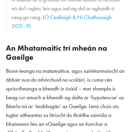
nó dul i ngleic leis agus iad ag dul ar aghaidh ó
rang go rang.
(Ó Ceallaigh & Ní Chathasaigh
2021: 9)
An Mhatamaitic trí mheán na
Gaeilge
Bíonn teanga na matamaitice, agus saintéarmaíocht an
ábhair nua do mhórchuid na scoláirí, is cuma cén
sprioctheanga a bheadh in úsáid – mar shampla is
beag cur amach a bheadh ag dalta ar ‘hypotenuse’ as
Béarla ná ar ‘taobhagán’ as Gaeilge. Lena chois sin,
tugtar aitheantas sa litríocht do thréithe sainiúla a
bhaineann leis an nGaeilge agus an tionchar a