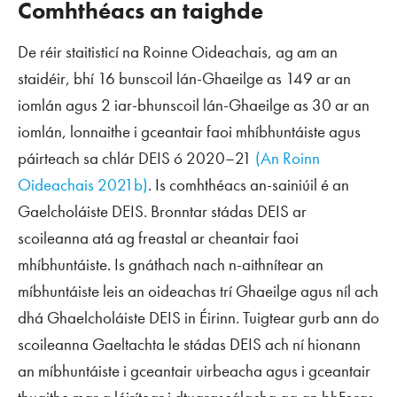
Comhthéacs an taighde
De réir staitisticí na Roinne Oideachais, ag am an
staidéir, bhí 16 bunscoil lán-Ghaeilge as 149 ar an
iomlán agus 2 iar-bhunscoil lán-Ghaeilge as 30 ar an
iomlán, lonnaithe i gceantair faoi mhíbhuntáiste agus
páirteach sa chlár DEIS ó 2020–21
(An Roinn
Oideachais 2021b)
. Is comhthéacs an-sainiúil é an
Gaelcholáiste DEIS. Bronntar stádas DEIS ar
scoileanna atá ag freastal ar cheantair faoi
mhíbhuntáiste. Is gnáthach nach n-aithnítear an
míbhuntáiste leis an oideachas trí Ghaeilge agus níl ach
dhá Ghaelcholáiste DEIS in Éirinn. Tuigtear gurb ann do
scoileanna Gaeltachta le stádas DEIS ach ní hionann
an míbhuntáiste i gceantair uirbeacha agus i gceantair