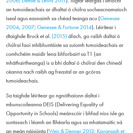
2006
;
Demie & Lewis 2011
). Tugtar léargas i litríocht
an tumoideachais ar dhaltaí ó chúlra socheacnamaíoch
íseal agus easnaimh sa chéad teanga acu (
Genesee
2004
,
2007
;
Genesee & Fortune 2014
). Léirítear i
dtaighde Bruck et al.
(2015)
áfach, go raibh daltaí ó
chúlraí faoi mhíbhuntáiste sa suíomh tumoideachais ar
comhchéim maidir lena bhforbairt sa T1 (an
mháthairtheanga) is a bhí daltaí ó chúlraí den chineál
céanna nach raibh ag freastal ar an gcóras
tumoideachais.
Sa taighde léirítear go ngnóthaíonn daltaí i
mbunscoileanna DEIS (
Delivering Equality of
Opportunity in Schools
) meánscóir i bhfad níos ísle go
suntasach i léamh an Bhéarla agus sa mhatamaitic ná
an meán náisiúnta (
Weir & Denner 2013
;
Kavanagh et