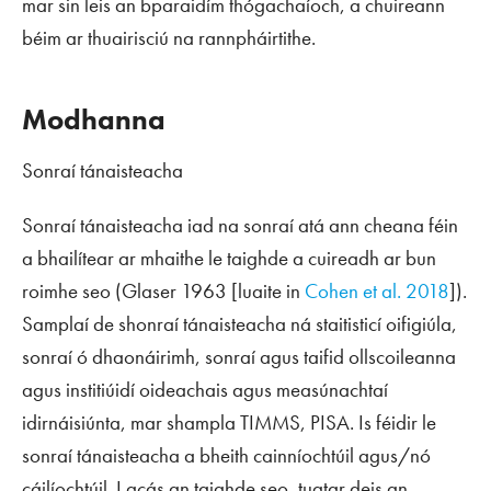
mar sin leis an bparaidím thógachaíoch, a chuireann
béim ar thuairisciú na rannpháirtithe.
Modhanna
Sonraí tánaisteacha
Sonraí tánaisteacha iad na sonraí atá ann cheana féin
a bhailítear ar mhaithe le taighde a cuireadh ar bun
roimhe seo (Glaser 1963 [luaite in
Cohen et al. 2018
]).
Samplaí de shonraí tánaisteacha ná staitisticí oifigiúla,
sonraí ó dhaonáirimh, sonraí agus taifid ollscoileanna
agus institiúidí oideachais agus measúnachtaí
idirnáisiúnta, mar shampla TIMMS, PISA. Is féidir le
sonraí tánaisteacha a bheith cainníochtúil agus/nó
cáilíochtúil. I gcás an taighde seo, tugtar deis an