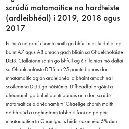
scrúdú matamaitice na hardteiste
(ardleibhéal) i 2019, 2018 agus
2017
Is léir ó na graif chomh maith go bhfuil níos lú daltaí ag
baint A7 agus A8 amach gach bliain sa Ghaelcholáiste
DEIS. Ciallaíonn sé sin go bhfuil ag éirí le níos mó daltaí
sa Ghaelcholáiste DEIS an 25 pointe bónais don
mhatamaitic ag an ardleibhéal a bhaint amach ná i
scoileanna DEIS go náisiúnta. D’fhéadfaí argóint a
dhéanamh go bhfuil pointí bónais ann don scrúdú
matamaitice a dhéanamh trí Ghaeilge chomh maith,
dóibh siúd a roghnaíonn tabhairt faoi na páipéir
mhatamaitice trí Ghaeilge. Is féidir uasmhéid 5% den