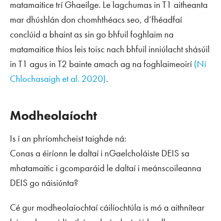
matamaitice trí Ghaeilge. Le lagchumas in T1 aitheanta
mar dhúshlán don chomhthéacs seo, d’fhéadfaí
conclúid a bhaint as sin go bhfuil foghlaim na
matamaitice thíos leis toisc nach bhfuil inniúlacht shásúil
in T1 agus in T2 bainte amach ag na foghlaimeoirí
(Ní
Chlochasaigh et al. 2020)
.
Modheolaíocht
Is í an phríomhcheist taighde ná:
Conas a éiríonn le daltaí i nGaelcholáiste DEIS sa
mhatamaitic i gcomparáid le daltaí i meánscoileanna
DEIS go náisiúnta?
Cé gur modheolaíochtaí cáilíochtúla is mó a aithnítear