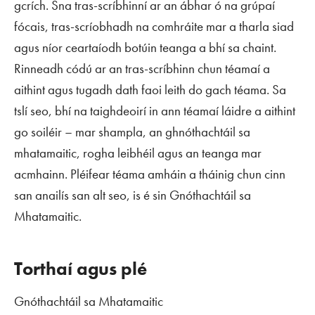
gcrích. Sna tras-scríbhinní ar an ábhar ó na grúpaí
fócais, tras-scríobhadh na comhráite mar a tharla siad
agus níor ceartaíodh botúin teanga a bhí sa chaint.
Rinneadh códú ar an tras-scríbhinn chun téamaí a
aithint agus tugadh dath faoi leith do gach téama. Sa
tslí seo, bhí na taighdeoirí in ann téamaí láidre a aithint
go soiléir – mar shampla, an ghnóthachtáil sa
mhatamaitic, rogha leibhéil agus an teanga mar
acmhainn. Pléifear téama amháin a tháinig chun cinn
san anailís san alt seo, is é sin Gnóthachtáil sa
Mhatamaitic.
Torthaí agus plé
Gnóthachtáil sa Mhatamaitic