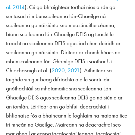
al. 2014
). Cé go bhfaightear torthaí níos airde go
suntasach i mbunscoileanna lán-Ghaeilge ná
scoileanna go náisiúnta sna measúnuithe céanna,
bíonn scoileanna lán-Ghaeilge DEIS ag teacht le
treocht na scoileanna DEIS agus iad chun deiridh ar
scoileanna go náisiúnta. Dírítear ar chomhthéacs na
mbunscoileanna lán-Ghaeilge DEIS i saothar Uí
Chlochasaigh et al. (
2020
,
2021
). Aithnítear sa
taighde sin gur beag difríochta atá le sonrú idir
gnóthachtáil sa mhatamaitic sna scoileanna Lán-
Ghaeilge DEIS agus scoileanna DEIS go náisiúnta ar
an iomlán. Léirítear ann go bhfuil deacrachtaí i
bhfianaise fós a bhaineann le foghlaim na matamaitice
trí mheán na Gaeilge. Maireann na deacrachtaí seo
mar gheall ar easpa tacaíochtaí teanga, tacaíochtaí