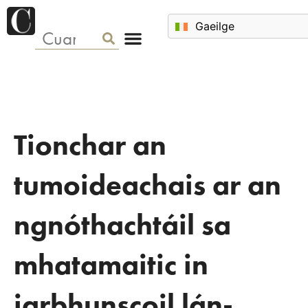
Tionchar an
tumoideachais ar an
ngnóthachtáil sa
mhatamaitic in
iarbhunscoil lán-