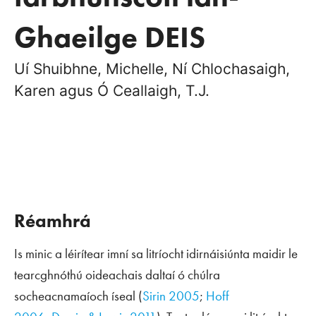
Ghaeilge DEIS
Uí Shuibhne, Michelle, Ní Chlochasaigh,
Karen agus Ó Ceallaigh, T.J.
Réamhrá
Is minic a léirítear imní sa litríocht idirnáisiúnta maidir le
tearcghnóthú oideachais daltaí ó chúlra
socheacnamaíoch íseal (
Sirin 2005
;
Hoff