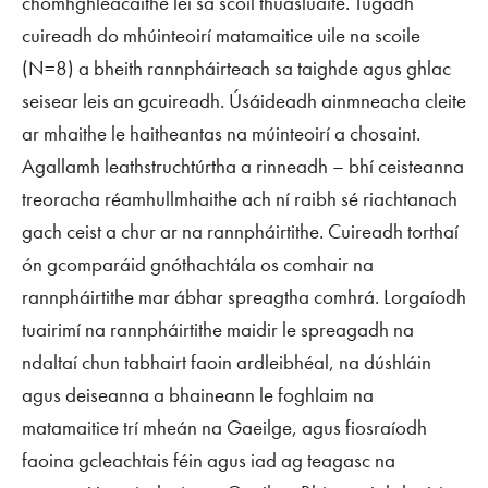
chomhghleacaithe léi sa scoil thuasluaite. Tugadh
cuireadh do mhúinteoirí matamaitice uile na scoile
(N=8) a bheith rannpháirteach sa taighde agus ghlac
seisear leis an gcuireadh. Úsáideadh ainmneacha cleite
ar mhaithe le haitheantas na múinteoirí a chosaint.
Agallamh leathstruchtúrtha a rinneadh – bhí ceisteanna
treoracha réamhullmhaithe ach ní raibh sé riachtanach
gach ceist a chur ar na rannpháirtithe. Cuireadh torthaí
ón gcomparáid gnóthachtála os comhair na
rannpháirtithe mar ábhar spreagtha comhrá. Lorgaíodh
tuairimí na rannpháirtithe maidir le spreagadh na
ndaltaí chun tabhairt faoin ardleibhéal, na dúshláin
agus deiseanna a bhaineann le foghlaim na
matamaitice trí mheán na Gaeilge, agus fiosraíodh
faoina gcleachtais féin agus iad ag teagasc na