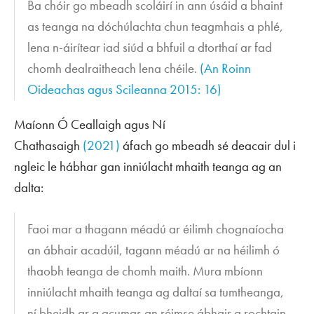
Ba chóir go mbeadh scoláirí in ann úsáid a bhaint
as teanga na dóchúlachta chun teagmhais a phlé,
lena n-áirítear iad siúd a bhfuil a dtorthaí ar fad
chomh dealraitheach lena chéile.
(An Roinn
Oideachas agus Scileanna 2015: 16)
Maíonn Ó Ceallaigh agus Ní
Chathasaigh
(2021)
áfach go mbeadh sé deacair dul i
ngleic le hábhar gan inniúlacht mhaith teanga ag an
dalta:
Faoi mar a thagann méadú ar éilimh chognaíocha
an ábhair acadúil, tagann méadú ar na héilimh ó
thaobh teanga de chomh maith. Mura mbíonn
inniúlacht mhaith teanga ag daltaí sa tumtheanga,
ní bheidh ar a gcumas an réimse ábhair a rochtain