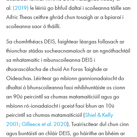
al.
(2019)
le léiriú go bhfuil daltaí i scoileanna táille san
Aifric Theas ceithre ghrád chun tosaigh ar a bpiaraí i
scoileanna saor ó tháillí.
Sa chomhthéacs DEIS, faightear léargas follasach ar
thionchar stádas socheacnamaíoch ar an ngnóthachtáil
sa mhatamaitic i mbunscoileanna DEIS i
dtuarascálacha de chuid
An Foras Taighde ar
Oideachas
. Léirítear go mbíonn gannionadaíocht do
dhaltaí ó bhunscoileanna faoi mhíbhuntáiste os cionn
an 90ú peircintíl sa chumas matamaiticiúil agus go
mbíonn ró-ionadaíocht i gceist faoi bhun an 10ú
peircintíl sa chumas matamaiticiúil (
Shiel & Kelly
2001
;
Gilleece et al. 2020
). Tuairiscítear dul chun cinn
agus buntáistí an chláir DEIS, go háirithe an bhéim ar