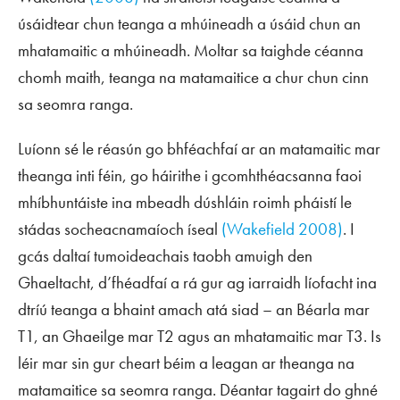
úsáidtear chun teanga a mhúineadh a úsáid chun an
mhatamaitic a mhúineadh. Moltar sa taighde céanna
chomh maith, teanga na matamaitice a chur chun cinn
sa seomra ranga.
Luíonn sé le réasún go bhféachfaí ar an matamaitic mar
theanga inti féin, go háirithe i gcomhthéacsanna faoi
mhíbhuntáiste ina mbeadh dúshláin roimh pháistí le
stádas socheacnamaíoch íseal
(Wakefield 2008)
. I
gcás daltaí tumoideachais taobh amuigh den
Ghaeltacht, d’fhéadfaí a rá gur ag iarraidh líofacht ina
dtríú teanga a bhaint amach atá siad – an Béarla mar
T1, an Ghaeilge mar T2 agus an mhatamaitic mar T3. Is
léir mar sin gur cheart béim a leagan ar theanga na
matamaitice sa seomra ranga. Déantar tagairt do ghné