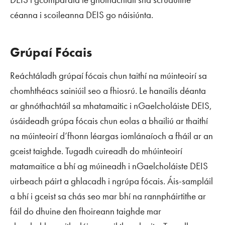
céanna i scoileanna DEIS go náisiúnta.
Grúpaí Fócais
Reáchtáladh grúpaí fócais chun taithí na múinteoirí sa
chomhthéacs sainiúil seo a fhiosrú. Le hanailís déanta
ar ghnóthachtáil sa mhatamaitic i nGaelcholáiste DEIS,
úsáideadh grúpa fócais chun eolas a bhailiú ar thaithí
na múinteoirí d’fhonn léargas iomlánaíoch a fháil ar an
gceist taighde. Tugadh cuireadh do mhúinteoirí
matamaitice a bhí ag múineadh i nGaelcholáiste DEIS
uirbeach páirt a ghlacadh i ngrúpa fócais. Áis-sampláil
a bhí i gceist sa chás seo mar bhí na rannpháirtithe ar
fáil do dhuine den fhoireann taighde mar