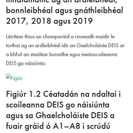
bonnleibhéal agus gnáthleibhéal
2017, 2018 agus 2019
Léirítear thíos an chomparáid a rinneadh maidir le
torthaí ag an ardleibhéal idir an Gaelcholáiste DEIS ar
a bhfuil an staidéar bunaithe agus meánscoileanna
DEIS go náisiúnta:
Figiúr 1.2 Céatadán na ndaltaí i
scoileanna DEIS go náisiúnta
agus sa Ghaelcholáiste DEIS a
fuair gráid ó A1–A8 i scrúdú