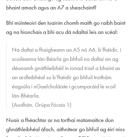
bhaint amach agus an A7 a sheachaint?
Bhí múinteoirí den tuairim chomh maith go raibh baint
ag na hionchais a bhí acu dá ndaltaí leis an scéal:
Na daltaí a fhaigheann an A5 nó A6, b’fhéidir, i
scoileanna lán-Béarla go bhfuil na daltaí sin ag
déanamh gnáthleibhéil in ionad triail a bhaint as
an ardleibhéal so b’fhéidir go bhfuil tnútháin
éagsúla i nGaelcholáiste i gcomparáid le scoil
lán-Bhéarla.
(Aodhán, Grúpa Fócais 1)
Nuair a fhéachtar ar na torthaí matamaitice don
ghnáthleibhéal áfach, aithnítear go bhfuil ag éirí níos