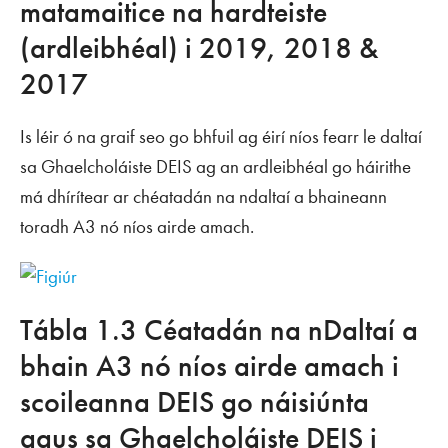
matamaitice na hardteiste
(ardleibhéal) i 2019, 2018 &
2017
Is léir ó na graif seo go bhfuil ag éirí níos fearr le daltaí
sa Ghaelcholáiste DEIS ag an ardleibhéal go háirithe
má dhírítear ar chéatadán na ndaltaí a bhaineann
toradh A3 nó níos airde amach.
Tábla 1.3 Céatadán na nDaltaí a
bhain A3 nó níos airde amach i
scoileanna DEIS go náisiúnta
agus sa Ghaelcholáiste DEIS i