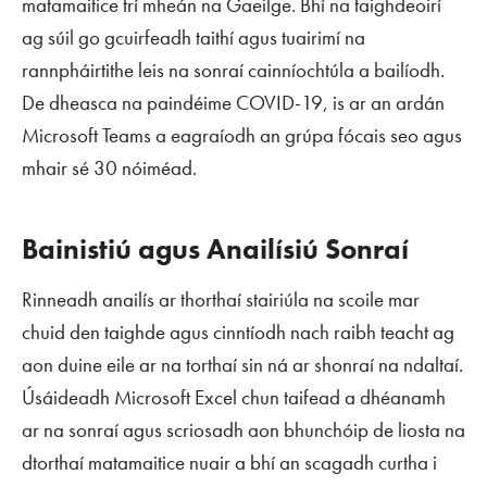
matamaitice trí mheán na Gaeilge. Bhí na taighdeoirí
ag súil go gcuirfeadh taithí agus tuairimí na
rannpháirtithe leis na sonraí cainníochtúla a bailíodh.
De dheasca na paindéime COVID-19, is ar an ardán
Microsoft Teams a eagraíodh an grúpa fócais seo agus
mhair sé 30 nóiméad.
Bainistiú agus Anailísiú Sonraí
Rinneadh anailís ar thorthaí stairiúla na scoile mar
chuid den taighde agus cinntíodh nach raibh teacht ag
aon duine eile ar na torthaí sin ná ar shonraí na ndaltaí.
Úsáideadh Microsoft Excel chun taifead a dhéanamh
ar na sonraí agus scriosadh aon bhunchóip de liosta na
dtorthaí matamaitice nuair a bhí an scagadh curtha i