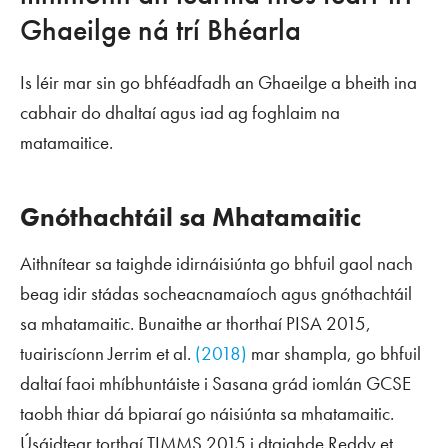
Ghaeilge ná trí Bhéarla
Is léir mar sin go bhféadfadh an Ghaeilge a bheith ina
cabhair do dhaltaí agus iad ag foghlaim na
matamaitice.
Gnóthachtáil sa Mhatamaitic
Aithnítear sa taighde idirnáisiúnta go bhfuil gaol nach
beag idir stádas socheacnamaíoch agus gnóthachtáil
sa mhatamaitic. Bunaithe ar thorthaí PISA 2015,
tuairiscíonn Jerrim et al.
(2018)
mar shampla, go bhfuil
daltaí faoi mhíbhuntáiste i Sasana grád iomlán GCSE
taobh thiar dá bpiaraí go náisiúnta sa mhatamaitic.
Úsáidtear torthaí TIMMS 2015 i dtaighde Reddy et