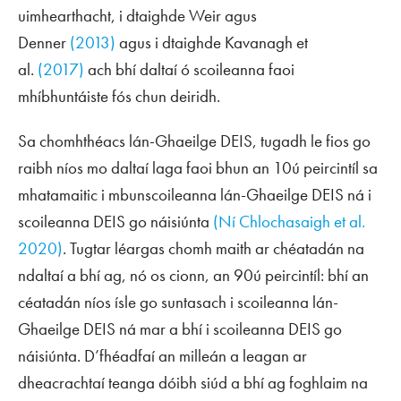
uimhearthacht, i dtaighde Weir agus
Denner
(2013)
agus i dtaighde Kavanagh et
al.
(2017)
ach bhí daltaí ó scoileanna faoi
mhíbhuntáiste fós chun deiridh.
Sa chomhthéacs lán-Ghaeilge DEIS, tugadh le fios go
raibh níos mo daltaí laga faoi bhun an 10ú peircintíl sa
mhatamaitic i mbunscoileanna lán-Ghaeilge DEIS ná i
scoileanna DEIS go náisiúnta
(Ní Chlochasaigh et al.
2020)
. Tugtar léargas chomh maith ar chéatadán na
ndaltaí a bhí ag, nó os cionn, an 90ú peircintíl: bhí an
céatadán níos ísle go suntasach i scoileanna lán-
Ghaeilge DEIS ná mar a bhí i scoileanna DEIS go
náisiúnta. D’fhéadfaí an milleán a leagan ar
dheacrachtaí teanga dóibh siúd a bhí ag foghlaim na