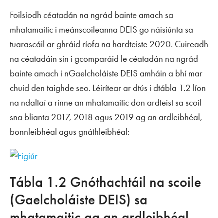
Foilsíodh céatadán na ngrád bainte amach sa
mhatamaitic i meánscoileanna DEIS go náisiúnta sa
tuarascáil ar ghráid ríofa na hardteiste 2020. Cuireadh
na céatadáin sin i gcomparáid le céatadán na ngrád
bainte amach i nGaelcholáiste DEIS amháin a bhí mar
chuid den taighde seo. Léirítear ar dtús i dtábla 1.2 líon
na ndaltaí a rinne an mhatamaitic don ardteist sa scoil
sna blianta 2017, 2018 agus 2019 ag an ardleibhéal,
bonnleibhéal agus gnáthleibhéal:
Tábla 1.2 Gnóthachtáil na scoile
(Gaelcholáiste DEIS) sa
mhatamaitic ag an ardleibhéal,