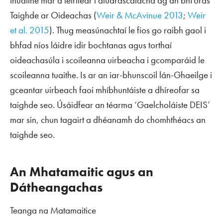
thuaithe mar a léirítear i dtuarascálacha ag an bhForas
Taighde ar Oideachas (
Weir & McAvinue 2013
;
Weir
et al. 2015
). Thug measúnachtaí le fios go raibh gaol i
bhfad níos láidre idir bochtanas agus torthaí
oideachasúla i scoileanna uirbeacha i gcomparáid le
scoileanna tuaithe. Is ar an iar-bhunscoil lán-Ghaeilge i
gceantar uirbeach faoi mhíbhuntáiste a dhíreofar sa
taighde seo. Úsáidfear an téarma ‘Gaelcholáiste DEIS’
mar sin, chun tagairt a dhéanamh do chomhthéacs an
taighde seo.
An Mhatamaitic agus an
Dátheangachas
Teanga na Matamaitice