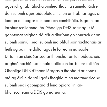
agus idirghabhálacha uimhearthachta sainiúla láidre
don suíomh agus oideolaíocht chun an t-ábhar agus an
teanga a theagasc i mbealach comhtháite. Is gann iad
iarbhunscoileanna lán-Ghaeilge DEIS sa tír agus tá
ganntanas taighde dá réir a dhíríonn go sonrach ar an
suíomh sainiúil seo, suíomh ina bhfuil sainriachtanais ar
leith ag baint le daltaí agus le foireann na scoile.
Díríonn an staidéar seo ar thionchar an tumoideachais
ar ghnóthachtáil sa mhatamaitic san iar-bhunscoil Lán-
Ghaeilge DEIS d’fhonn léargas a thabhairt ar conas
atá ag éirí le daltaí i gcás fhoghlaim na matamaitice sa
suíomh seo i gcomparáid lena bpiaraí in iar-
bhunscoileanna DEIS go náisiúnta.