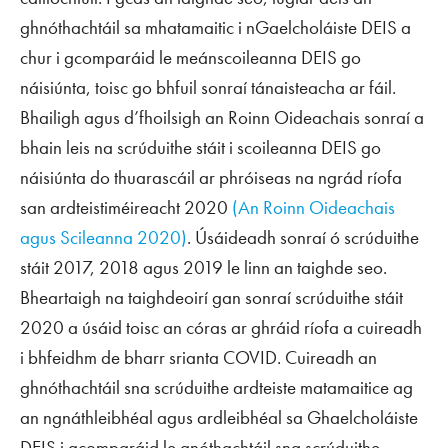
ghnóthachtáil sa mhatamaitic i nGaelcholáiste DEIS a
chur i gcomparáid le meánscoileanna DEIS go
náisiúnta, toisc go bhfuil sonraí tánaisteacha ar fáil.
Bhailigh agus d’fhoilsigh an Roinn Oideachais sonraí a
bhain leis na scrúduithe stáit i scoileanna DEIS go
náisiúnta do thuarascáil ar phróiseas na ngrád ríofa
san ardteistiméireacht 2020
(An Roinn Oideachais
agus Scileanna 2020)
. Úsáideadh sonraí ó scrúduithe
stáit 2017, 2018 agus 2019 le linn an taighde seo.
Bheartaigh na taighdeoirí gan sonraí scrúduithe stáit
2020 a úsáid toisc an córas ar ghráid ríofa a cuireadh
i bhfeidhm de bharr srianta COVID. Cuireadh an
ghnóthachtáil sna scrúduithe ardteiste matamaitice ag
an ngnáthleibhéal agus ardleibhéal sa Ghaelcholáiste
DEIS i gcomparáid le gnóthachtáil sna scrúduithe