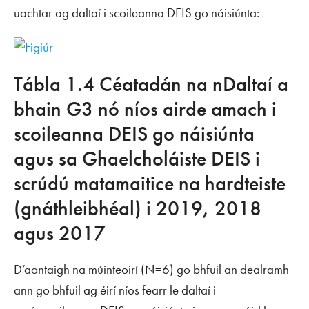
uachtar ag daltaí i scoileanna DEIS go náisiúnta:
Tábla 1.4 Céatadán na nDaltaí a
bhain G3 nó níos airde amach i
scoileanna DEIS go náisiúnta
agus sa Ghaelcholáiste DEIS i
scrúdú matamaitice na hardteiste
(gnáthleibhéal) i 2019, 2018
agus 2017
D’aontaigh na múinteoirí (N=6) go bhfuil an dealramh
ann go bhfuil ag éirí níos fearr le daltaí i