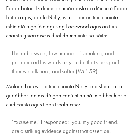
Edgar Linton. Is duine de mhóruaisle na dúiche é Edgar
Linton agus, dar le Nelly, is mór idir an tuin chainte
mhín atá aige féin agus ag Lockwood agus an tuin
chainte ghiorraisc is dual do mhuintir na háite:
He had a sweet, low manner of speaking, and
pronounced his words as you do: that’s less gruff
than we talk here, and softer (
WH
: 59).
Molann Lockwood tuin chainte Nelly ar a sheal, á rá
gur ábhar iontais dó gan canúint na háite a bheith ar a
cuid cainte agus í den ísealaicme:
‘Excuse me,’ I responded; ‘you, my good friend,
are a striking evidence against that assertion.