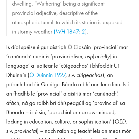
dwelling, ‘Wuthering’ being a significant
provincial adjective, descriptive of the
atmospheric tumult to which its station is exposed
in stormy weather
(
WH
1847: 2)
.
Is díol spéise é gur aistrigh Ó Ciosáin ‘provincial’ mar
‘canúnach’ nuair is ‘provincialism,
esp
[
ecially
] in
language’ a luaitear le ‘cúigeachas’ i bhfoclóir Uí
Dhuinnín (
Ó Duinnín 1927
, s.v.
cúigeachas
), an
príomhfhoclóir Gaeilge-Béarla a bhí ann lena linn. Is í
an fhadhb le ‘provincial’ a aistriú mar ‘canúnach’,
áfách, ná go raibh brí dhíspeagúil ag ‘provincial’ sa
Bhéarla – is é sin, ‘parochial or narrow-minded;
lacking in education, culture, or sophistication’ (
OED
,
s.v.
provincial
) – nach raibh ag teacht leis an meas mór