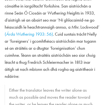
cónaithe in iargúltacht Yorkshire. San aistriúchán a
rinne Seán Ó Ciosáin ar
Wuthering Heights
in 1933,
d’aistrigh sé an abairt seo mar ‘Ní ghlacaimíd-ne go
héascaidh le heachtrannaigh annso, a Mhr. Lockwood’
(
Árda Wuthering
1933: 56)
. Cuid suntais trácht Nelly
ar ‘foreigners’ i gcomhthéacs aistriúcháin mar tugann
sé an stráitéis ar a dtugtar ‘foreignisation’ chun
cuimhne. Téann an straitéis aistriúcháin seo siar chuig
léacht a thug Fredrich Schleiermacher in 1813 inar
áitigh sé nach mbíonn ach dhá rogha ag aistritheoir i
ndáiríre:
Either the translator leaves the writer alone as
much as possible and moves the reader toward
the writer, or he leaves the reader alone as much