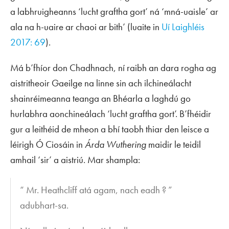
a labhruigheanns ‘lucht graftha gort’ ná ‘mná-uaisle’ ar
ala na h-uaire ar chaoi ar bith’ (luaite in
Uí Laighléis
2017: 69
).
Má b’fhíor don Chadhnach, ní raibh an dara rogha ag
aistritheoir Gaeilge na linne sin ach ilchineálacht
shainréimeanna teanga an Bhéarla a laghdú go
hurlabhra aonchineálach ‘lucht graftha gort’. B’fhéidir
gur a leithéid de mheon a bhí taobh thiar den leisce a
léirigh Ó Ciosáin in
Árda Wuthering
maidir le teidil
amhail ‘sir’ a aistriú. Mar shampla:
“ Mr. Heathcliff atá agam, nach eadh ? ”
adubhart-sa.