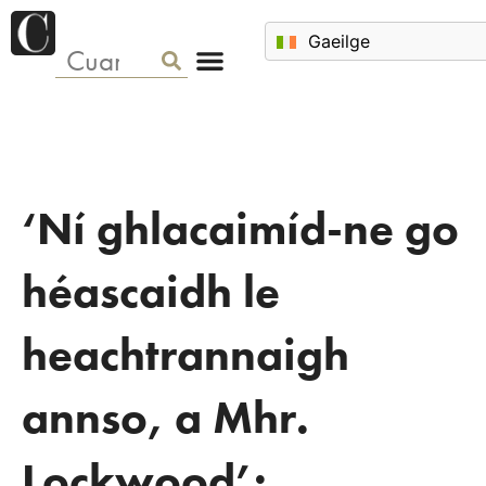
‘Ní ghlacaimíd-ne go
héascaidh le
heachtrannaigh
annso, a Mhr.
Lockwood’: