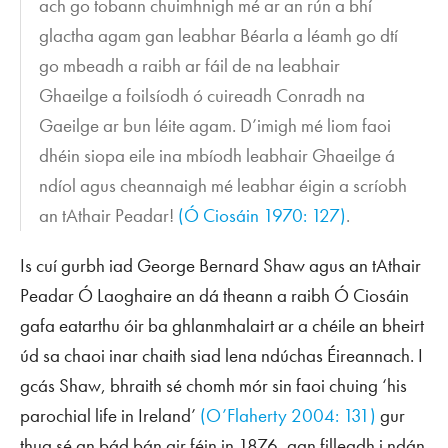
ach go tobann chuimhnigh mé ar an rún a bhí
glactha agam gan leabhar Béarla a léamh go dtí
go mbeadh a raibh ar fáil de na leabhair
Ghaeilge a foilsíodh ó cuireadh Conradh na
Gaeilge ar bun léite agam. D’imigh mé liom faoi
dhéin siopa eile ina mbíodh leabhair Ghaeilge á
ndíol agus cheannaigh mé leabhar éigin a scríobh
an tAthair Peadar!
(Ó Ciosáin 1970: 127)
.
Is cuí gurbh iad George Bernard Shaw agus an tAthair
Peadar Ó Laoghaire an dá theann a raibh Ó Ciosáin
gafa eatarthu óir ba ghlanmhalairt ar a chéile an bheirt
úd sa chaoi inar chaith siad lena ndúchas Éireannach. I
gcás Shaw, bhraith sé chomh mór sin faoi chuing ‘his
parochial life in Ireland’
(O’Flaherty 2004: 131)
gur
thug sé an bád bán air féin in 1876, gan filleadh i ndán