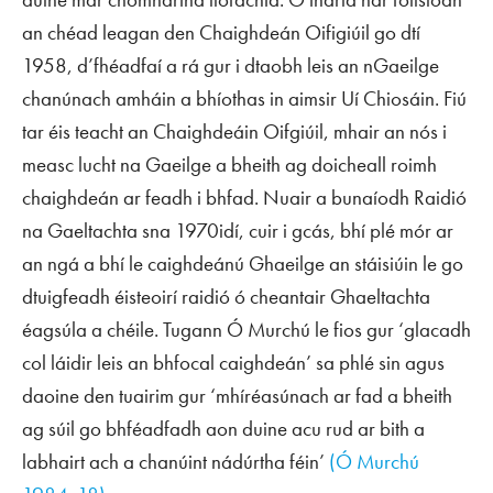
an chéad leagan den Chaighdeán Oifigiúil go dtí
1958, d’fhéadfaí a rá gur i dtaobh leis an nGaeilge
chanúnach amháin a bhíothas in aimsir Uí Chiosáin. Fiú
tar éis teacht an Chaighdeáin Oifgiúil, mhair an nós i
measc lucht na Gaeilge a bheith ag doicheall roimh
chaighdeán ar feadh i bhfad. Nuair a bunaíodh Raidió
na Gaeltachta sna 1970idí, cuir i gcás, bhí plé mór ar
an ngá a bhí le caighdeánú Ghaeilge an stáisiúin le go
dtuigfeadh éisteoirí raidió ó cheantair Ghaeltachta
éagsúla a chéile. Tugann Ó Murchú le fios gur ‘glacadh
col láidir leis an bhfocal caighdeán’ sa phlé sin agus
daoine den tuairim gur ‘mhíréasúnach ar fad a bheith
ag súil go bhféadfadh aon duine acu rud ar bith a
labhairt ach a chanúint nádúrtha féin’
(Ó Murchú