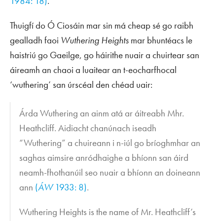
1984: 18)
.
Thuigfí do Ó Ciosáin mar sin má cheap sé go raibh
gealladh faoi
Wuthering Heights
mar bhuntéacs le
haistriú go Gaeilge, go háirithe nuair a chuirtear san
áireamh an chaoi a luaitear an t-eocharfhocal
‘wuthering’ san úrscéal den chéad uair:
Árda Wuthering an ainm atá ar áitreabh Mhr.
Heathcliff. Aidiacht chanúnach iseadh
“Wuthering” a chuireann i n-iúl go bríoghmhar an
saghas aimsire anródhaighe a bhíonn san áird
neamh-fhothanúil seo nuair a bhíonn an doineann
ann
(
ÁW
1933: 8)
.
Wuthering Heights is the name of Mr. Heathcliff’s