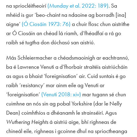
na spriocléitheoirí
(Munday et al. 2022: 189)
. Sa
mhéid is gur ‘beo-chaint na ndaoine ag borradh [ina]
aigne’
(Ó Ciosáin 1973: 76)
a chuir flosc chun aistrithe
ar Ó Ciosáin an chéad lá riamh, d’fhéadfaí a rá go
raibh sé tugtha don dúchasú san aistriú.
Más Schleiermacher a chéadsmaoinigh ar eachtrannú,
ba é Lawrence Venuti a d’fhorbair straitéis aistriúcháin
as agus a bhaist ‘foreignisation’ air. Cuid suntais é go
raibh ‘resistancy’ mar ainm eile ag Venuti ar
‘foreignisation’
(Venuti 2018: xiv)
mar tugann sé chun
cuimhne an nós sin ag pobal Yorkshire (dar le Nelly
Dean) coimhthíos a dhéanamh le strainséirí. Agus
Wuthering Heights
á aistriú aige, bhí righneas de
chineál eile, righneas i gcoinne dhul na sprioctheanga