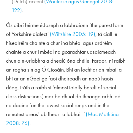
(Dutch) accent
(Wouterse agus Genegel 2018:
122)
.
Ós oibrí feirme é Joseph a labhraíonn ‘the purest form
of Yorkshire dialect’
(Wiltshire 2005: 19)
, tá ciall le
hísealréim chainte a chur ina bhéal agus ardréim
chainte a chur i mbéal na gcarachtar uasaicmeach
chun a n-urlabhra a dhealú óna chéile. Faraor, ní raibh
an rogha sin ag Ó Ciosáin. Bhí an locht ar an mbail a
bhí ar an nGaeilge faoi dheireadh an naoú haois
déag, tráth a raibh sí ‘almost totally bereft of social
class distinctions’, mar ba dhual do theanga arbh iad
na daoine ‘on the lowest social rungs and in the
remotest areas’ ab fhearr a labhair í
(Mac Mathúna
2008: 76)
.