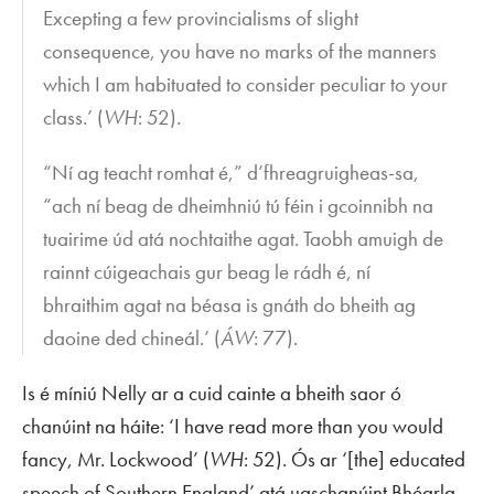
Excepting a few provincialisms of slight
consequence, you have no marks of the manners
which I am habituated to consider peculiar to your
class.’ (
WH
: 52).
“Ní ag teacht romhat é,” d’fhreagruigheas-sa,
“ach ní beag de dheimhniú tú féin i gcoinnibh na
tuairime úd atá nochtaithe agat. Taobh amuigh de
rainnt cúigeachais gur beag le rádh é, ní
bhraithim agat na béasa is gnáth do bheith ag
daoine ded chineál.’ (
ÁW
: 77).
Is é míniú Nelly ar a cuid cainte a bheith saor ó
chanúint na háite: ‘I have read more than you would
fancy, Mr. Lockwood’ (
WH
: 52). Ós ar ‘[the] educated
speech of Southern England’ atá uaschanúint Bhéarla