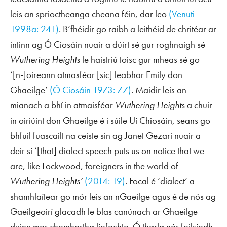
leis an sprioctheanga cheana féin, dar leo
(Venuti
1998a: 241)
. B’fhéidir go raibh a leithéid de chritéar ar
intinn ag Ó Ciosáin nuair a dúirt sé gur roghnaigh sé
Wuthering Heights
le haistriú toisc gur mheas sé go
‘[n-]oireann atmasféar [sic] leabhar Emily don
Ghaeilge’
(Ó Ciosáin 1973: 77)
. Maidir leis an
mianach a bhí in atmaisféar
Wuthering Heights
a chuir
in oiriúint don Ghaeilge é i súile Uí Chiosáin, seans go
bhfuil fuascailt na ceiste sin ag Janet Gezari nuair a
deir sí ‘[that] dialect speech puts us on notice that we
are, like Lockwood, foreigners in the world of
Wuthering Heights’
(2014: 19)
. Focal é ‘dialect’ a
shamhlaítear go mór leis an nGaeilge agus é de nós ag
Gaeilgeoirí glacadh le blas canúnach ar Ghaeilge
duine mar chomhartha líofachta. Ó tharla nár foilsíodh