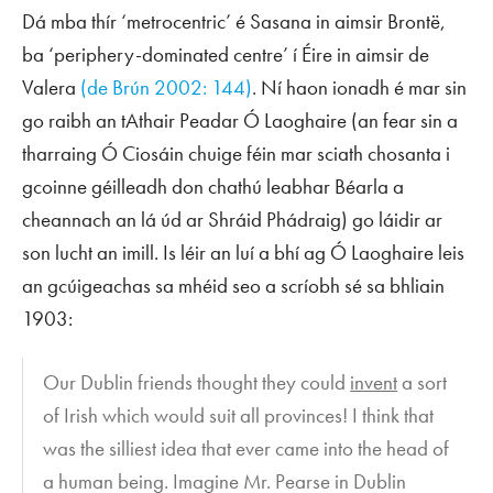
Dá mba thír ‘metrocentric’ é Sasana in aimsir Brontë,
ba ‘periphery-dominated centre’ í Éire in aimsir de
Valera
(de Brún 2002: 144)
. Ní haon ionadh é mar sin
go raibh an tAthair Peadar Ó Laoghaire (an fear sin a
tharraing Ó Ciosáin chuige féin mar sciath chosanta i
gcoinne géilleadh don chathú leabhar Béarla a
cheannach an lá úd ar Shráid Phádraig) go láidir ar
son lucht an imill. Is léir an luí a bhí ag Ó Laoghaire leis
an gcúigeachas sa mhéid seo a scríobh sé sa bhliain
1903:
Our Dublin friends thought they could
invent
a sort
of Irish which would suit all provinces! I think that
was the silliest idea that ever came into the head of
a human being. Imagine Mr. Pearse in Dublin