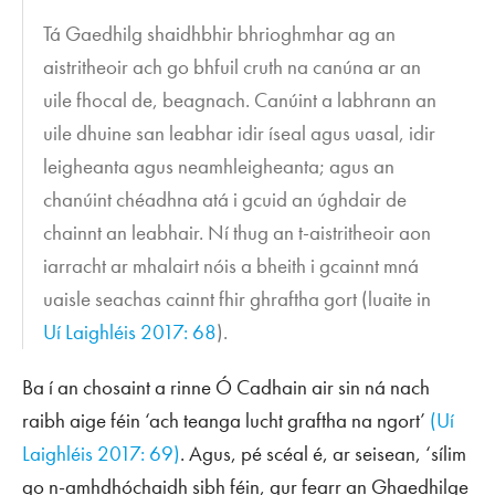
Tá Gaedhilg shaidhbhir bhrioghmhar ag an
aistritheoir ach go bhfuil cruth na canúna ar an
uile fhocal de, beagnach. Canúint a labhrann an
uile dhuine san leabhar idir íseal agus uasal, idir
leigheanta agus neamhleigheanta; agus an
chanúint chéadhna atá i gcuid an úghdair de
chainnt an leabhair. Ní thug an t-aistritheoir aon
iarracht ar mhalairt nóis a bheith i gcainnt mná
uaisle seachas cainnt fhir ghraftha gort (luaite in
Uí Laighléis 2017: 68
).
Ba í an chosaint a rinne Ó Cadhain air sin ná nach
raibh aige féin ‘ach teanga lucht graftha na ngort’
(Uí
Laighléis 2017: 69)
. Agus, pé scéal é, ar seisean, ‘sílim
go n-amhdhóchaidh sibh féin, gur fearr an Ghaedhilge