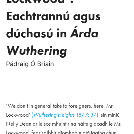
Eachtrannú agus
dúchasú in
Árda
Wuthering
Pádraig Ó Briain
‘We don’t in general take to foreigners, here, Mr.
Lockwood’
(
Wuthering Heights
1847: 37)
: sin míniú
Nelly Dean ar leisce mhuintir na háite glacadh le Mr.
Lockwood, fear saibhir díomhaoin atá tagtha chun