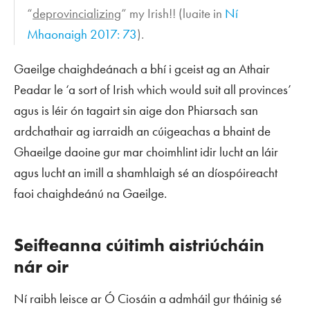
“
deprovincializing
” my Irish!! (luaite in
Ní
Mhaonaigh 2017: 73
).
Gaeilge chaighdeánach a bhí i gceist ag an Athair
Peadar le ‘a sort of Irish which would suit all provinces’
agus is léir ón tagairt sin aige don Phiarsach san
ardchathair ag iarraidh an cúigeachas a bhaint de
Ghaeilge daoine gur mar choimhlint idir lucht an láir
agus lucht an imill a shamhlaigh sé an díospóireacht
faoi chaighdeánú na Gaeilge.
Seifteanna cúitimh aistriúcháin
nár oir
Ní raibh leisce ar Ó Ciosáin a admháil gur tháinig sé