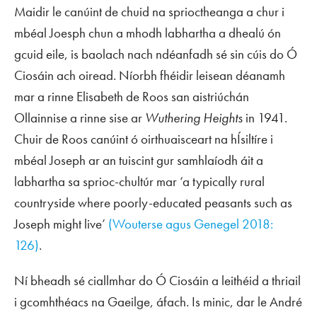
Maidir le canúint de chuid na sprioctheanga a chur i
mbéal Joesph chun a mhodh labhartha a dhealú ón
gcuid eile, is baolach nach ndéanfadh sé sin cúis do Ó
Ciosáin ach oiread. Níorbh fhéidir leisean déanamh
mar a rinne Elisabeth de Roos san aistriúchán
Ollainnise a rinne sise ar
Wuthering Heights
in 1941.
Chuir de Roos canúint ó oirthuaisceart na hÍsiltíre i
mbéal Joseph ar an tuiscint gur samhlaíodh áit a
labhartha sa sprioc-chultúr mar ‘a typically rural
countryside where poorly-educated peasants such as
Joseph might live’
(Wouterse agus Genegel 2018:
126)
.
Ní bheadh sé ciallmhar do Ó Ciosáin a leithéid a thriail
i gcomhthéacs na Gaeilge, áfach. Is minic, dar le André