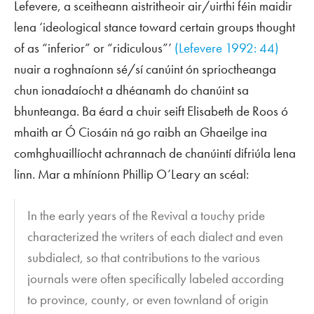
Lefevere, a sceitheann aistritheoir air/uirthi féin maidir
lena ‘ideological stance toward certain groups thought
of as “inferior” or “ridiculous”’
(Lefevere 1992: 44)
nuair a roghnaíonn sé/sí canúint ón sprioctheanga
chun ionadaíocht a dhéanamh do chanúint sa
bhunteanga. Ba éard a chuir seift Elisabeth de Roos ó
mhaith ar Ó Ciosáin ná go raibh an Ghaeilge ina
comhghuaillíocht achrannach de chanúintí difriúla lena
linn. Mar a mhíníonn Phillip O’Leary an scéal:
In the early years of the Revival a touchy pride
characterized the writers of each dialect and even
subdialect, so that contributions to the various
journals were often specifically labeled according
to province, county, or even townland of origin