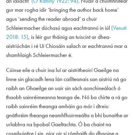
an iasacht’
(O’Rahilly 1922: 94)
. Nuair a chuimhnítear
gur mar rogha idir ‘bringing the author back home’
agus ‘sending the reader abroad’ a chuir
Schleiermacher dúchasú agus eachtrannú in iúl
(Venuti
2018: 15)
, is léir gur tháinig an tuiscint ar dhea-
aistriúchán i ré Uí Chiosáin salach ar eachtrannú mar a
shamhlaigh Schleiermacher é.
Cúinse eile a chuir ina luí ar aistritheoirí Gaeilge na
linne sin glacadh lena lán caillteanais san aistriú ná go
raibh an Ghaeilge an uair sin sách aonchineálach ó
thaobh sainréimeanna teanga de. Nó ba chirte a rá go
raibh sainréim theanga amháin go mór i dtreis:
gnáthréim theanga neamhfhoirmeálta a bhí bunaithe ar
urlabhra na bpobal Gaeltachta. Ó ba chaint na
cosmhuintire í sin, níor oir sí rómhaith do dhaoine a