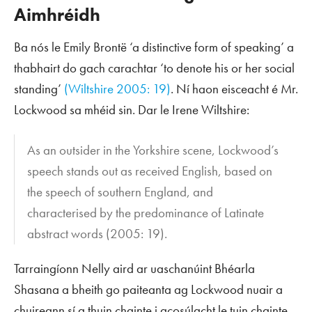
Aimhréidh
Ba nós le Emily Brontë ‘a distinctive form of speaking’ a
thabhairt do gach carachtar ‘to denote his or her social
standing’
(Wiltshire 2005: 19)
. Ní haon eisceacht é Mr.
Lockwood sa mhéid sin. Dar le Irene Wiltshire:
As an outsider in the Yorkshire scene, Lockwood’s
speech stands out as received English, based on
the speech of southern England, and
characterised by the predominance of Latinate
abstract words (2005: 19).
Tarraingíonn Nelly aird ar uaschanúint Bhéarla
Shasana a bheith go paiteanta ag Lockwood nuair a
chuireann sí a thuin chainte i gcosúlacht le tuin chainte