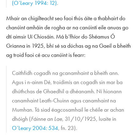
(O’Leary 1994: 12)
.
Mhair an chigilteacht seo faoi thús áite a thabhairt do
chanúint amháin de rogha ar na canúintí eile anuas go
dtí aimsir Uí Chiosáin. Má b’fhíor do Shéamus Ó
Grianna in 1925, bhí sé sa dúchas ag na Gaeil a bheith
ag troid faoi cé acu canúint is fearr:
Caithfidh cogadh na gcanamhaint a bheith ann.
Agus i n-ainm Dé, troidimís an cogadh sin mar ba
dhúthchas de Ghaedhil a dhéanamh. Ní hionann
canamhaint Leath-Chuinn agus canamhaint na
Mumhan. Tá siad éagcosamhail le chéile ar achan
dhóigh (
Fáinne an Lae
, 31/10/1925, luaite in
O’Leary 2004: 534
, fn. 23).