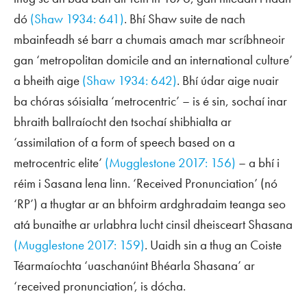
dó
(Shaw 1934: 641)
. Bhí Shaw suite de nach
mbainfeadh sé barr a chumais amach mar scríbhneoir
gan ‘metropolitan domicile and an international culture’
a bheith aige
(Shaw 1934: 642)
. Bhí údar aige nuair
ba chóras sóisialta ‘metrocentric’ – is é sin, sochaí inar
bhraith ballraíocht den tsochaí shibhialta ar
‘assimilation of a form of speech based on a
metrocentric elite’
(Mugglestone 2017: 156)
– a bhí i
réim i Sasana lena linn. ‘Received Pronunciation’ (nó
‘RP’) a thugtar ar an bhfoirm ardghradaim teanga seo
atá bunaithe ar urlabhra lucht cinsil dheisceart Shasana
(Mugglestone 2017: 159)
. Uaidh sin a thug an Coiste
Téarmaíochta ‘uaschanúint Bhéarla Shasana’ ar
‘received pronunciation’, is dócha.