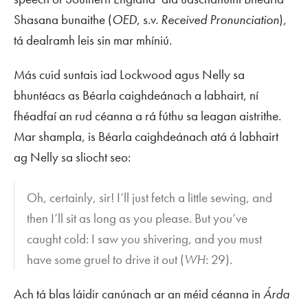
Shasana bunaithe (
OED
, s.v.
Received Pronunciation
),
tá dealramh leis sin mar mhíniú.
Más cuid suntais iad Lockwood agus Nelly sa
bhuntéacs as Béarla caighdeánach a labhairt, ní
fhéadfaí an rud céanna a rá fúthu sa leagan aistrithe.
Mar shampla, is Béarla caighdeánach atá á labhairt
ag Nelly sa sliocht seo:
Oh, certainly, sir! I’ll just fetch a little sewing, and
then I’ll sit as long as you please. But you’ve
caught cold: I saw you shivering, and you must
have some gruel to drive it out (
WH
: 29).
Ach tá blas láidir canúnach ar an méid céanna in
Árda