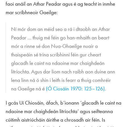
faoi anáil an Athar Peadar agus é ag teacht in inmhe
mar scríbhneoir Gaeilge:
Ní mór dom an méid seo a rá i dtaobh an Athar
Peadar … thuig mé féin go han-mhaith an beart
mór a rinne sé don Nua-Ghaeilge nuair a
thaispeáin sé trína scríbhinní féin gur cheart
glacadh le caint na ndaoine mar chaighdeán
litríochta. Agus dar liom nach raibh aon duine ann
lena linn ná ó shin i leith is fearr a thuig comhréir
na Gaeilge ná é
(Ó Ciosáin 1970: 125–126)
.
I gcás Uí Chiosáin, áfach, b’ionann ‘glacadh le caint na
ndaoine mar chaighdeán litríochta’ agus seifteanna
cúitimh aistriúcháin áirithe a chrosadh air féin. Is