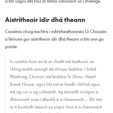
a bhí (agus atá fós) ar bhlas canúnach sa Ghaeilge.
Aistritheoir idir dhá theann
Casaimis chuig eachtra i ndírbheathaisnéis Uí Chiosáin
a léiríonn gur aistritheoir idir dhá theann a bhí ann go
pointe:
Is cuimhin liom an lá ar chaith mé leathuair an
chloig taobh amuigh de shiopa leabhar i Sráid
Phádraig. Chonaic mé leabhar le Shaw,
Heart
Break House
, agus bhí mé ar feadh i bhfad agus
mé ag cur is ag cúiteamh, ag iarraidh m’aigne a
dhéanamh suas i dtaobh é a cheannach … Bhí mé
ar tí bualadh isteach sa siopa chun é a cheannach