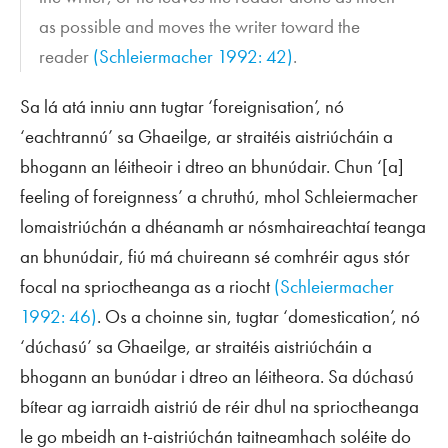
as possible and moves the writer toward the
reader
(Schleiermacher 1992: 42)
.
Sa lá atá inniu ann tugtar ‘foreignisation’, nó
‘eachtrannú’ sa Ghaeilge, ar straitéis aistriúcháin a
bhogann an léitheoir i dtreo an bhunúdair. Chun ‘[a]
feeling of foreignness’ a chruthú, mhol Schleiermacher
lomaistriúchán a dhéanamh ar nósmhaireachtaí teanga
an bhunúdair, fiú má chuireann sé comhréir agus stór
focal na sprioctheanga as a riocht
(Schleiermacher
1992: 46)
. Os a choinne sin, tugtar ‘domestication’, nó
‘dúchasú’ sa Ghaeilge, ar straitéis aistriúcháin a
bhogann an bunúdar i dtreo an léitheora. Sa dúchasú
bítear ag iarraidh aistriú de réir dhul na sprioctheanga
le go mbeidh an t-aistriúchán taitneamhach soléite do