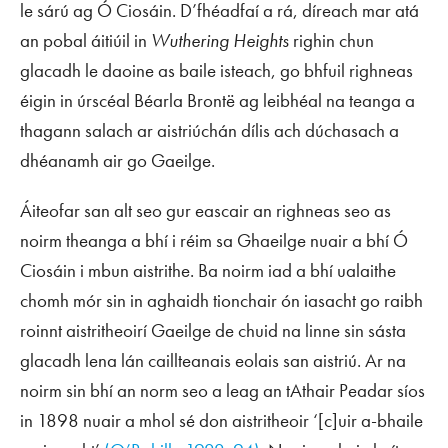
le sárú ag Ó Ciosáin. D’fhéadfaí a rá, díreach mar atá
an pobal áitiúil in
Wuthering Heights
righin chun
glacadh le daoine as baile isteach, go bhfuil righneas
éigin in úrscéal Béarla Brontë ag leibhéal na teanga a
thagann salach ar aistriúchán dílis ach dúchasach a
dhéanamh air go Gaeilge.
Áiteofar san alt seo gur eascair an righneas seo as
noirm theanga a bhí i réim sa Ghaeilge nuair a bhí Ó
Ciosáin i mbun aistrithe. Ba noirm iad a bhí ualaithe
chomh mór sin in aghaidh tionchair ón iasacht go raibh
roinnt aistritheoirí Gaeilge de chuid na linne sin sásta
glacadh lena lán caillteanais eolais san aistriú. Ar na
noirm sin bhí an norm seo a leag an tAthair Peadar síos
in 1898 nuair a mhol sé don aistritheoir ‘[c]uir a-bhaile