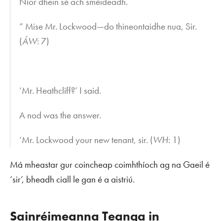
Níor dhein sé ach sméideadh.
“ Mise Mr. Lockwood—do thineontaidhe nua, Sir.
(
ÁW
: 7)
‘Mr. Heathcliff?’ I said.
A nod was the answer.
‘Mr. Lockwood your new tenant, sir. (
WH
: 1)
Má mheastar gur coincheap coimhthíoch ag na Gaeil é
‘sir’, bheadh ciall le gan é a aistriú.
Sainréimeanna Teanga in