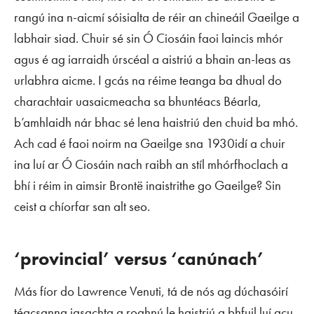
rangú ina n-aicmí sóisialta de réir an chineáil Gaeilge a
labhair siad. Chuir sé sin Ó Ciosáin faoi laincis mhór
agus é ag iarraidh úrscéal a aistriú a bhain an-leas as
urlabhra aicme. I gcás na réime teanga ba dhual do
charachtair uasaicmeacha sa bhuntéacs Béarla,
b’amhlaidh nár bhac sé lena haistriú den chuid ba mhó.
Ach cad é faoi noirm na Gaeilge sna 1930idí a chuir
ina luí ar Ó Ciosáin nach raibh an stíl mhórfhoclach a
bhí i réim in aimsir Brontë inaistrithe go Gaeilge? Sin
ceist a chíorfar san alt seo.
‘provincial’ versus ‘canúnach’
Más fíor do Lawrence Venuti, tá de nós ag dúchasóirí
téacsanna iasachta a roghnú le haistriú a bhfuil luí acu