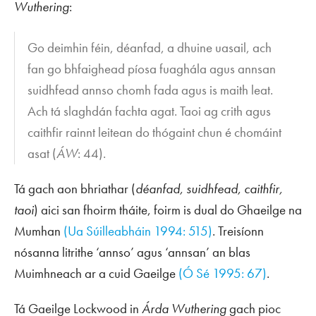
Wuthering
:
Go deimhin féin, déanfad, a dhuine uasail, ach
fan go bhfaighead píosa fuaghála agus annsan
suidhfead annso chomh fada agus is maith leat.
Ach tá slaghdán fachta agat. Taoi ag crith agus
caithfir rainnt leitean do thógaint chun é chomáint
asat (
ÁW
: 44).
Tá gach aon bhriathar (
déanfad, suidhfead, caithfir,
taoi
) aici san fhoirm tháite, foirm is dual do Ghaeilge na
Mumhan
(Ua Súilleabháin 1994: 515)
. Treisíonn
nósanna litrithe ‘annso’ agus ‘annsan’ an blas
Muimhneach ar a cuid Gaeilge
(Ó Sé 1995: 67)
.
Tá Gaeilge Lockwood in
Árda Wuthering
gach pioc