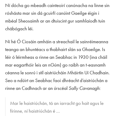
Ní dócha go mbeadh cainteoirí canúnacha na linne sin
róshásta mar sin dá gcuirfí canúint Gaeilge éigin i
mbéal Sheosaimh ar an dtuiscint gur samhlaíodh tuin
chábógach léi.
Ní hé Ó Ciosáin amháin a streachail le sainréimeanna
teanga an bhuntéacs a thabhairt slán sa Ghaeilge. Is
léir ó léirmheas a rinne an Seabhac in 1930 (ina cháil
mar eagarthóir leis an nGúm) go raibh an t-easnamh
céanna le sonrú i stíl aistriúcháin Mháirtín Uí Chadhain.
Seo a ndúirt an Seabhac faoi dhréacht d’aistriúchán a
rinne an Cadhnach ar an úrscéal
Sally Cavanagh
:
Mar le haistriúchán, tá an iarracht go hait agus le
fírinne, ní haistriúchán é …