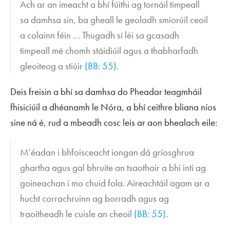
Ach ar an imeacht a bhí fúithi ag tornáil timpeall
sa damhsa sin, ba gheall le geoladh smiorúil ceoil
a colainn féin … Thugadh sí léi sa gcasadh
timpeall mé chomh stáidiúil agus a thabharfadh
gleoiteog a stiúir
(BB: 55)
.
Deis freisin a bhí sa damhsa do Pheadar teagmháil
fhisiciúil a dhéanamh le Nóra, a bhí ceithre bliana níos
sine ná é, rud a mbeadh cosc leis ar aon bhealach eile:
M’éadan i bhfoisceacht iongan dá gríosghrua
ghartha agus gal bhruite an tsaothair a bhí inti ag
goineachan i mo chuid fola. Aireachtáil agam ar a
hucht corrachruinn ag borradh agus ag
traoitheadh le cuisle an cheoil
(BB: 55)
.