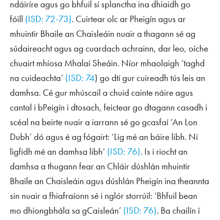
ndáiríre agus go bhfuil sí splanctha ina dhiaidh go
fóill
(ISD: 72-73)
. Cuirtear olc ar Pheigín agus ar
mhuintir Bhaile an Chaisleáin nuair a thagann sé ag
súdaireacht agus ag cuardach achrainn, dar leo, oíche
chuairt mhíosa Mhalaí Sheáin. Níor mhaolaigh ‘taghd
na cuideachta’
(ISD: 74
) go dtí gur cuireadh tús leis an
damhsa. Cé gur mhúscail a chuid cainte náire agus
cantal i bPeigín i dtosach, feictear go dtagann casadh i
scéal na beirte nuair a iarrann sé go gcasfaí ‘An Lon
Dubh’ dó agus é ag fógairt: ‘Lig mé an báire libh. Ní
ligfidh mé an damhsa libh’
(ISD: 76)
. Is i riocht an
damhsa a thugann fear an Chláir dúshlán mhuintir
Bhaile an Chaisleáin agus dúshlán Pheigín ina theannta
sin nuair a fhiafraíonn sé i nglór storrúil: ‘Bhfuil bean
mo dhiongbhála sa gCaisleán’
(ISD: 76)
. Ba chailín í