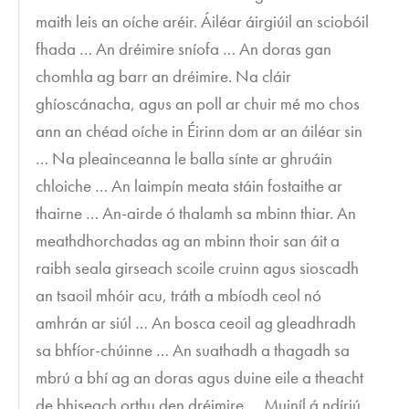
maith leis an oíche aréir. Áiléar áirgiúil an sciobóil
fhada … An dréimire sníofa … An doras gan
chomhla ag barr an dréimire. Na cláir
ghíoscánacha, agus an poll ar chuir mé mo chos
ann an chéad oíche in Éirinn dom ar an áiléar sin
… Na pleainceanna le balla sínte ar ghruáin
chloiche … An laimpín meata stáin fostaithe ar
thairne … An-airde ó thalamh sa mbinn thiar. An
meathdhorchadas ag an mbinn thoir san áit a
raibh seala girseach scoile cruinn agus sioscadh
an tsaoil mhóir acu, tráth a mbíodh ceol nó
amhrán ar siúl … An bosca ceoil ag gleadhradh
sa bhfíor-chúinne … An suathadh a thagadh sa
mbrú a bhí ag an doras agus duine eile a theacht
de bhiseach orthu den dréimire … Muiníl á ndíriú,