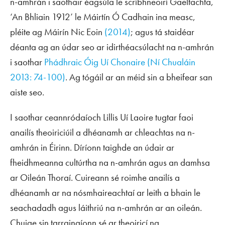
n-amhrán i saothair éagsúla le scríbhneoirí Gaeltachta,
‘An Bhliain 1912’ le Máirtín Ó Cadhain ina measc,
pléite ag Máirín Nic Eoin
(2014)
; agus tá staidéar
déanta ag an údar seo ar idirthéacsúlacht na n-amhrán
i saothar
Phádhraic Óig Uí Chonaire
(Ní Chualáin
2013: 74-100)
. Ag tógáil ar an méid sin a bheifear san
aiste seo.
I saothar ceannródaíoch Lillis Uí Laoire tugtar faoi
anailís theoiriciúil a dhéanamh ar chleachtas na n-
amhrán in Éirinn. Díríonn taighde an údair ar
fheidhmeanna cultúrtha na n-amhrán agus an damhsa
ar Oileán Thoraí. Cuireann sé roimhe anailís a
dhéanamh ar na nósmhaireachtaí ar leith a bhain le
seachadadh agus láithriú na n-amhrán ar an oileán.
Chuige sin tarraingíonn sé ar theoiricí na