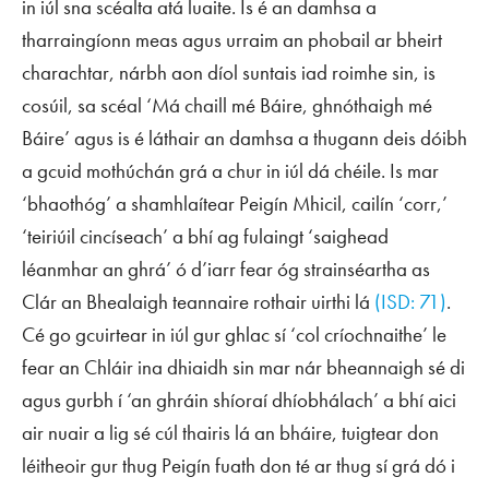
in iúl sna scéalta atá luaite. Is é an damhsa a
tharraingíonn meas agus urraim an phobail ar bheirt
charachtar, nárbh aon díol suntais iad roimhe sin, is
cosúil, sa scéal ‘Má chaill mé Báire, ghnóthaigh mé
Báire’ agus is é láthair an damhsa a thugann deis dóibh
a gcuid mothúchán grá a chur in iúl dá chéile. Is mar
‘bhaothóg’ a shamhlaítear Peigín Mhicil, cailín ‘corr,’
‘teiriúil cincíseach’ a bhí ag fulaingt ‘saighead
léanmhar an ghrá’ ó d’iarr fear óg strainséartha as
Clár an Bhealaigh teannaire rothair uirthi lá
(ISD: 71)
.
Cé go gcuirtear in iúl gur ghlac sí ‘col críochnaithe’ le
fear an Chláir ina dhiaidh sin mar nár bheannaigh sé di
agus gurbh í ‘an ghráin shíoraí dhíobhálach’ a bhí aici
air nuair a lig sé cúl thairis lá an bháire, tuigtear don
léitheoir gur thug Peigín fuath don té ar thug sí grá dó i