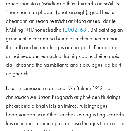
reacaireachta a úsáidtear ó thús deireadh an scéil. Is
‘thar ceann an phobail (phatrarcaigh), geall leis’ a
dhéanann an reacaire trácht ar Nóra anseo, dar le
hAisling Ní Dhonnchadha
(2002: 68)
. Bhí baint ag an
gcinniúint le casadh na beirte ar a chéile ach ba mar
thoradh ar chinneadh agus ar chrógacht Pheadair ag
an nóiméad deireanach a tháinig siad le chéile anois,
ciall cheannaithe na mblianta anois acu agus iad beirt
uaigneach.
Is léiriú cumasach é an scéal ‘An Bhliain 1912’ sa
chnuasach
An Braon Broghach
ar ghné den fhulaingt
phearsanta a bhain leis an imirce, fulaingt agus
beophianadh na máthar sa chás seo agus í ag scaradh
leis an iníon ba shine agus ab ansa léi agus í faoi réir le