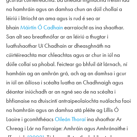
na hamhráin agus an damhsa chun an dúil chollaí a
léiriú i litríocht an ama agus is rud é seo ar
bhain
Máirtín Ó Cadhain
earraíocht as ina shaothar.
San alt seo breathnófar ar an léiriú a thugtar i
luathshaothar Uí Chadhain ar dheasghnáth na
cúirtéireachta mar chleachtas agus ar chur in iúl na
dúile collaí sa phobal. Feictear go bhfuil áit lárnach, ní
hamháin ag an amhrán grá, ach ag an damhsa i gcur
in iúl an áilíosa i scéalta luatha an Chadhnaigh agus
déantar iniúchadh ar an ngné seo de na scéalta i
bhfianaise na dtuiscintí antraipeolaíochta nuálacha faoi
na hamhráin agus an damhsa atá pléite ag Lillis Ó
Laoire i gcomhthéacs
Oileán Thoraí
ina shaothar
Ar
Chreag i Lár na Farraige: Amhráin agus Amhránaithe i