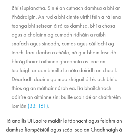
Bhí sí splanctha. Sin é an cuthach damhsa a bhí ar
Phádraigín. An rud a bhí cinnte uirthi féin a rá lena
teanga bhí seisean á rá as damhsa. Bhí a chosa
agus a cholainn ag cumadh rídháin a raibh
snafach agus síneadh, cumas agus cáilíocht ag
teacht faoi i leaba a chéile, nó gur bhain lasc dá
bhróg thairní aithinne ghreannta as leac an
teallaigh ar aon bhuille le nóta deiridh an cheoil.
Déarfadh daoine go mba shúgaíl óil é, ach bhí a
fhios ag an máthair nárbh ea. Ba bhailchríoch
dáiríre an aithinne sin: buille scoir dé ar chaithréim
iomlán
(BB: 161)
.
Tá anailís Uí Laoire maidir le tábhacht agus feidhm an
damhsa fíorspéisiúil agus scéal seo an Chadhnaigh á