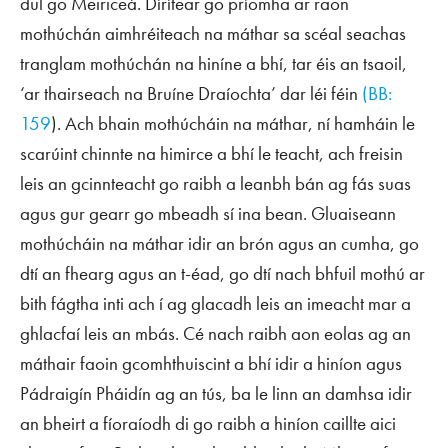
dul go Meiriceá. Dírítear go príomha ar raon
mothúchán aimhréiteach na máthar sa scéal seachas
tranglam mothúchán na hiníne a bhí, tar éis an tsaoil,
‘ar thairseach na Bruíne Draíochta’ dar léi féin
(BB:
159
). Ach bhain mothúcháin na máthar, ní hamháin le
scarúint chinnte na himirce a bhí le teacht, ach freisin
leis an gcinnteacht go raibh a leanbh bán ag fás suas
agus gur gearr go mbeadh sí ina bean. Gluaiseann
mothúcháin na máthar idir an brón agus an cumha, go
dtí an fhearg agus an t-éad, go dtí nach bhfuil mothú ar
bith fágtha inti ach í ag glacadh leis an imeacht mar a
ghlacfaí leis an mbás. Cé nach raibh aon eolas ag an
máthair faoin gcomhthuiscint a bhí idir a hiníon agus
Pádraigín Pháidín ag an tús, ba le linn an damhsa idir
an bheirt a fíoraíodh di go raibh a hiníon caillte aici