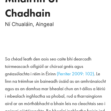
Chadhain
Ní Chualáin, Aingeal
Sa chéad leath den aois seo caite bhí dearcadh
toirmeascach oifigiúil ar chúrsaí gnéis agus
gnéasúlachta i réim in Éirinn
(Ferriter 2009: 102)
. Le
linn na tréimhse sin baineadh úsáid as an amhránaíocht
agus as an damhsa mar bhealaí chun an t-áilíos a léiriú
i mbealach inghlactha sa phobal, rud a tharraingíonn
aird ar an mórthábhacht a bhain leis na cleachtais seo i
gcúrsaí cúirtéireachta. Ba bhealaí inghlactha freisin iad