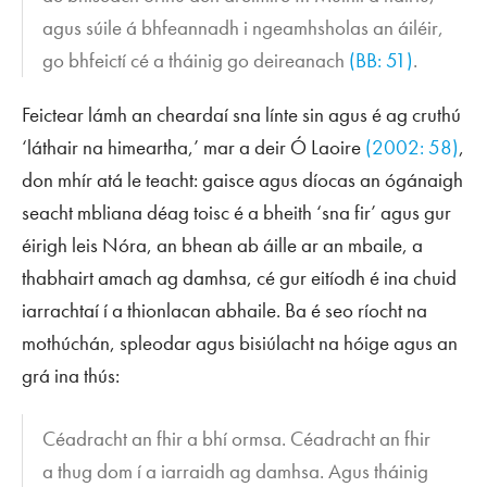
agus súile á bhfeannadh i ngeamhsholas an áiléir,
go bhfeictí cé a tháinig go deireanach
(BB: 51)
.
Feictear lámh an cheardaí sna línte sin agus é ag cruthú
‘láthair na himeartha,’ mar a deir Ó Laoire
(2002: 58)
,
don mhír atá le teacht: gaisce agus díocas an ógánaigh
seacht mbliana déag toisc é a bheith ‘sna fir’ agus gur
éirigh leis Nóra, an bhean ab áille ar an mbaile, a
thabhairt amach ag damhsa, cé gur eitíodh é ina chuid
iarrachtaí í a thionlacan abhaile. Ba é seo ríocht na
mothúchán, spleodar agus bisiúlacht na hóige agus an
grá ina thús:
Céadracht an fhir a bhí ormsa. Céadracht an fhir
a thug dom í a iarraidh ag damhsa. Agus tháinig