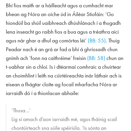
Bhí fios maith ar a háilleacht agus a cumhacht mar
bhean ag Nóra an oíche úd in Áiléar Stiofáin: ‘Go
hiondúil ba shúil uaibhreach dhúshlánach í a thugadh
lena inseacht go raibh fios a bua agus a tréathra aici
agus nár ghar a dhul ag comórtas léi’
(BB: 55)
. Thuig
Peadar nach é an grá ar fad a bhí á ghríosadh chun
gnímh ach ‘fonn na caithréime’ freisin
(BB: 58)
chun an
t-uabhar sin a chloí. Is i dtéarmaí comhraic a chuirtear
an choimhlint i leith na cúirtéireachta inár láthair ach is
eisean a fhágtar cloíte ag focail mharfacha Nóra ar
iarraidh dó í a thionlacan abhaile:
‘Thusa…’
Lig sí amach d’aon iarraidh mé, agus tháinig scail
chontúirteach sna súile spéiriúla. ‘Is sónta an