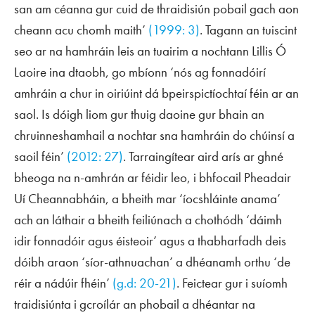
san am céanna gur cuid de thraidisiún pobail gach aon
cheann acu chomh maith’
(1999: 3)
. Tagann an tuiscint
seo ar na hamhráin leis an tuairim a nochtann Lillis Ó
Laoire ina dtaobh, go mbíonn ‘nós ag fonnadóirí
amhráin a chur in oiriúint dá bpeirspictíochtaí féin ar an
saol. Is dóigh liom gur thuig daoine gur bhain an
chruinneshamhail a nochtar sna hamhráin do chúinsí a
saoil féin’
(2012: 27)
. Tarraingítear aird arís ar ghné
bheoga na n-amhrán ar féidir leo, i bhfocail Pheadair
Uí Cheannabháin, a bheith mar ‘íocshláinte anama’
ach an láthair a bheith feiliúnach a chothódh ‘dáimh
idir fonnadóir agus éisteoir’ agus a thabharfadh deis
dóibh araon ‘síor-athnuachan’ a dhéanamh orthu ‘de
réir a nádúir fhéin’
(g.d: 20-21)
. Feictear gur i suíomh
traidisiúnta i gcroílár an phobail a dhéantar na