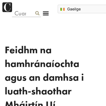
Feidhm na
hamhránaíochta
agus an damhsa i
luath-shaothar
Mháirtín Uí