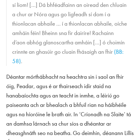
sí liom! […] Dá bhféadfainn an oiread den chluain
a chur ar Nóra agus go ligfeadh sí dom í a
thionlacan abhaile … í a thionlacan abhaile, oíche
amháin féin! Bheinn sna fir dairíre! Rachainn
d’aon abhóg glanoscartha amháin […] ó choimín
crinnte an ghasúir go cluain fhásaigh an fhir
(BB:
58)
.
Déantar mórthábhacht na heachtra sin i saol an fhir
óig, Peadar, agus é ar thairseach idir staid na
hanabaíochta agus an teacht in inmhe, a léiriú go
paiseanta ach ar bhealach a bhfuil rian na háibhéile
agus na híoróine le brath air. In ‘Críonadh na Slaite’ tá
an damhsa lárnach sa chur síos a dhéantar ar
dheasghnáth seo na beatha. Go deimhin, déanann Lillis