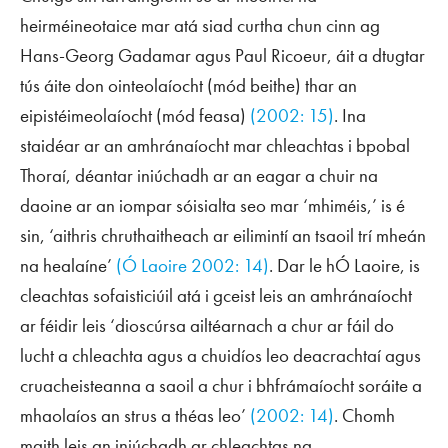
heirméineotaice mar atá siad curtha chun cinn ag
Hans-Georg Gadamar agus Paul Ricoeur, áit a dtugtar
tús áite don ointeolaíocht (mód beithe) thar an
eipistéimeolaíocht (mód feasa)
(2002: 15)
. Ina
staidéar ar an amhránaíocht mar chleachtas i bpobal
Thoraí, déantar iniúchadh ar an eagar a chuir na
daoine ar an iompar sóisialta seo mar ‘mhiméis,’ is é
sin, ‘aithris chruthaitheach ar eilimintí an tsaoil trí mheán
na healaíne’
(Ó Laoire 2002: 14)
. Dar le hÓ Laoire, is
cleachtas sofaisticiúil atá i gceist leis an amhránaíocht
ar féidir leis ‘dioscúrsa ailtéarnach a chur ar fáil do
lucht a chleachta agus a chuidíos leo deacrachtaí agus
cruacheisteanna a saoil a chur i bhfrámaíocht soráite a
mhaolaíos an strus a théas leo’
(2002: 14)
. Chomh
maith leis an iniúchadh ar chleachtas na