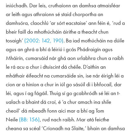
iniúchadh. Dar leis, cruthaíonn an damhsa atmaisféar
ar leith agus athraíonn sé staid chorportha an
damhsóra, claochlú ‘ar sórt eacstaise’ ann féin é, ‘rud a
bheir faill do mhothúcháin áirithe a theacht chun
tosaigh’
(2002: 142, 190)
. Ba iad mothúcháin na dúile
agus an ghrá a bhí á léiriú i gcás Phádraigín agus
Mháirín, cumarsáid nár ghá aon urlabhra chun a raibh
le rá acu a chur i dtuiscint dá chéile. D’aithin an
mháthair éifeacht na cumarsáide sin, ise nár éirigh léi a
cion ar a hiníon a chur in iúl go sásúil di i bhfocail, dar
léi, agus í ag fágáil. Thuig sí go gcabhródh sé léi an t-
ualach a bhaint dá croí, é ‘a chur amach ina shile
cheoil’ dá mbeadh fonn aici mar a bhí ag Tom
Neile
(BB: 156)
, rud nach raibh. Mar atá feicthe
cheana sa scéal ‘Críonadh na Slaite,’ bhain an damhsa