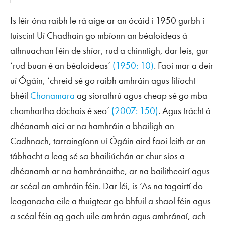
Is léir óna raibh le rá aige ar an ócáid i 1950 gurbh í
tuiscint Uí Chadhain go mbíonn an béaloideas á
athnuachan féin de shíor, rud a chinntigh, dar leis, gur
‘rud buan é an béaloideas’
(1950: 10)
. Faoi mar a deir
uí Ógáin, ‘chreid sé go raibh amhráin agus filíocht
bhéil
Chonamara
ag síorathrú agus cheap sé go mba
chomhartha dóchais é seo’
(2007: 150)
. Agus trácht á
dhéanamh aici ar na hamhráin a bhailigh an
Cadhnach, tarraingíonn uí Ógáin aird faoi leith ar an
tábhacht a leag sé sa bhailiúchán ar chur síos a
dhéanamh ar na hamhránaithe, ar na bailitheoirí agus
ar scéal an amhráin féin. Dar léi, is ‘As na tagairtí do
leaganacha eile a thuigtear go bhfuil a shaol féin agus
a scéal féin ag gach uile amhrán agus amhránaí, ach