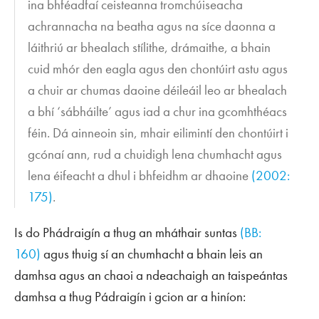
ina bhféadfaí ceisteanna tromchúiseacha
achrannacha na beatha agus na síce daonna a
láithriú ar bhealach stílithe, drámaithe, a bhain
cuid mhór den eagla agus den chontúirt astu agus
a chuir ar chumas daoine déileáil leo ar bhealach
a bhí ‘sábháilte’ agus iad a chur ina gcomhthéacs
féin. Dá ainneoin sin, mhair eilimintí den chontúirt i
gcónaí ann, rud a chuidigh lena chumhacht agus
lena éifeacht a dhul i bhfeidhm ar dhaoine
(2002:
175)
.
Is do Phádraigín a thug an mháthair suntas
(BB:
160)
agus thuig sí an chumhacht a bhain leis an
damhsa agus an chaoi a ndeachaigh an taispeántas
damhsa a thug Pádraigín i gcion ar a hiníon: