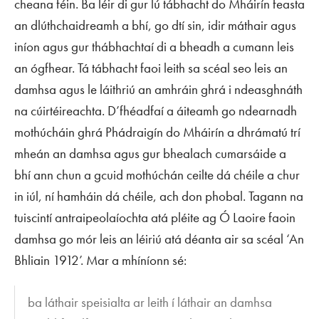
cheana féin. Ba léir di gur lú tábhacht do Mháirín feasta
an dlúthchaidreamh a bhí, go dtí sin, idir máthair agus
iníon agus gur thábhachtaí di a bheadh a cumann leis
an ógfhear. Tá tábhacht faoi leith sa scéal seo leis an
damhsa agus le láithriú an amhráin ghrá i ndeasghnáth
na cúirtéireachta. D’fhéadfaí a áiteamh go ndearnadh
mothúcháin ghrá Phádraigín do Mháirín a dhrámatú trí
mheán an damhsa agus gur bhealach cumarsáide a
bhí ann chun a gcuid mothúchán ceilte dá chéile a chur
in iúl, ní hamháin dá chéile, ach don phobal. Tagann na
tuiscintí antraipeolaíochta atá pléite ag Ó Laoire faoin
damhsa go mór leis an léiriú atá déanta air sa scéal ‘An
Bhliain 1912’. Mar a mhíníonn sé:
ba láthair speisialta ar leith í láthair an damhsa