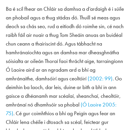
Ba é scil fhear an Chláir sa damhsa a d’ardaigh é i súile
an phobail agus a thug stádas dó. Thuill sé meas agus
deoch sa chás seo, rud a eitíodh dó roimhe sin, cé nach
raibh fáil air nuair a thug Tom Sheáin anuas an buidéal
chun ceann a thairiscint dó. Agus tábhacht na
hamhránaíochta agus an damhsa mar dheasghnátha
sóisialta ar oileán Thoraí faoi thrácht aige, tarraingíonn
Ó Laoire aird ar an ngradam ard a bhí ag
amhránaithe, damhsóirí agus ceoltóirí
(2002: 99)
. Go
deimhin ba laoch, dar leis, duine ar bith a bhí in ann
gaisce a dhéanamh mar scéalaí, sheanchaí, cheoltóir,
amhránaí nó dhamhsóir sa phobal
(Ó Laoire 2005:
75)
. Cé gur coimhthíos a bhí ag Peigín agus fear an
Chláir lena chéile i dtosach sa scéal, feictear gur