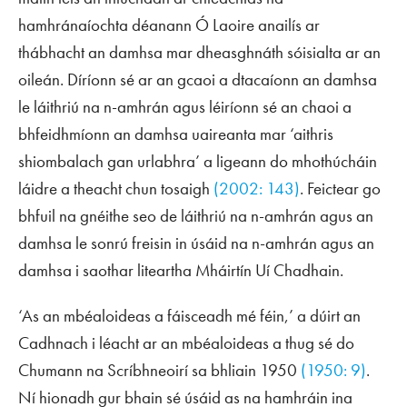
hamhránaíochta déanann Ó Laoire anailís ar
thábhacht an damhsa mar dheasghnáth sóisialta ar an
oileán. Díríonn sé ar an gcaoi a dtacaíonn an damhsa
le láithriú na n-amhrán agus léiríonn sé an chaoi a
bhfeidhmíonn an damhsa uaireanta mar ‘aithris
shiombalach gan urlabhra’ a ligeann do mhothúcháin
láidre a theacht chun tosaigh
(2002: 143)
. Feictear go
bhfuil na gnéithe seo de láithriú na n-amhrán agus an
damhsa le sonrú freisin in úsáid na n-amhrán agus an
damhsa i saothar liteartha Mháirtín Uí Chadhain.
‘As an mbéaloideas a fáisceadh mé féin,’ a dúirt an
Cadhnach i léacht ar an mbéaloideas a thug sé do
Chumann na Scríbhneoirí sa bhliain 1950
(1950: 9)
.
Ní hionadh gur bhain sé úsáid as na hamhráin ina