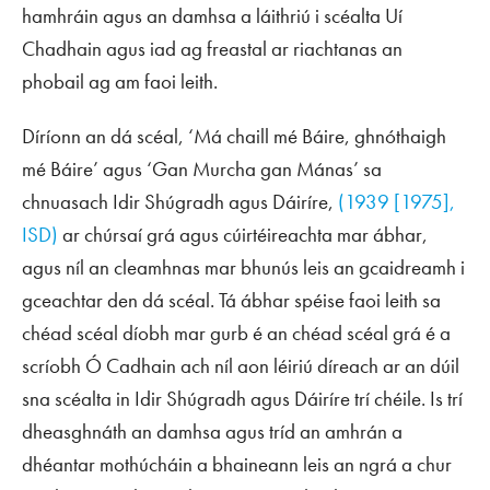
hamhráin agus an damhsa a láithriú i scéalta Uí
Chadhain agus iad ag freastal ar riachtanas an
phobail ag am faoi leith.
Díríonn an dá scéal, ‘Má chaill mé Báire, ghnóthaigh
mé Báire’ agus ‘Gan Murcha gan Mánas’ sa
chnuasach
Idir Shúgradh agus Dáiríre
,
(1939 [1975],
ISD)
ar chúrsaí grá agus cúirtéireachta mar ábhar,
agus níl an cleamhnas mar bhunús leis an gcaidreamh i
gceachtar den dá scéal. Tá ábhar spéise faoi leith sa
chéad scéal díobh mar gurb é an chéad scéal grá é a
scríobh Ó Cadhain ach níl aon léiriú díreach ar an dúil
sna scéalta in
Idir Shúgradh agus Dáiríre
trí chéile. Is trí
dheasghnáth an damhsa agus tríd an amhrán a
dhéantar mothúcháin a bhaineann leis an ngrá a chur