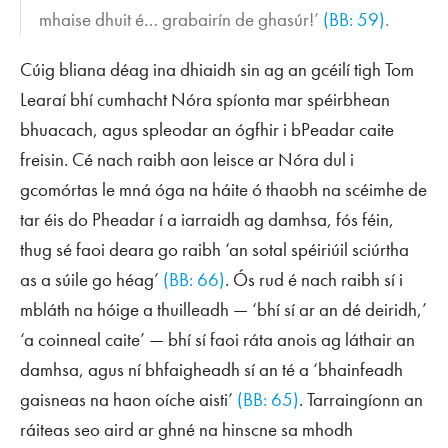
mhaise dhuit é… grabairín de ghasúr!’
(BB: 59)
.
Cúig bliana déag ina dhiaidh sin ag an gcéilí tigh Tom
Learaí bhí cumhacht Nóra spíonta mar spéirbhean
bhuacach, agus spleodar an ógfhir i bPeadar caite
freisin. Cé nach raibh aon leisce ar Nóra dul i
gcomórtas le mná óga na háite ó thaobh na scéimhe de
tar éis do Pheadar í a iarraidh ag damhsa, fós féin,
thug sé faoi deara go raibh ‘an sotal spéiriúil sciúrtha
as a súile go héag’
(BB: 66)
. Ós rud é nach raibh sí i
mbláth na hóige a thuilleadh — ‘bhí sí ar an dé deiridh,’
‘a coinneal caite’ — bhí sí faoi ráta anois ag láthair an
damhsa, agus ní bhfaigheadh sí an té a ‘bhainfeadh
gaisneas na haon oíche aisti’
(BB: 65)
. Tarraingíonn an
ráiteas seo aird ar ghné na hinscne sa mhodh