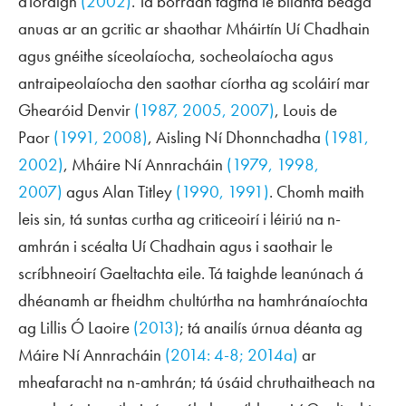
dToraigh
(2002)
. Tá borradh tagtha le blianta beaga
anuas ar an gcritic ar shaothar Mháirtín Uí Chadhain
agus gnéithe síceolaíocha, socheolaíocha agus
antraipeolaíocha den saothar cíortha ag scoláirí mar
Ghearóid Denvir
(1987, 2005, 2007)
, Louis de
Paor
(1991, 2008)
, Aisling Ní Dhonnchadha
(1981,
2002)
, Mháire Ní Annracháin
(1979, 1998,
2007)
agus Alan Titley
(1990, 1991)
. Chomh maith
leis sin, tá suntas curtha ag criticeoirí i léiriú na n-
amhrán i scéalta Uí Chadhain agus i saothair le
scríbhneoirí Gaeltachta eile. Tá taighde leanúnach á
dhéanamh ar fheidhm chultúrtha na hamhránaíochta
ag Lillis Ó Laoire
(2013)
; tá anailís úrnua déanta ag
Máire Ní Annracháin
(2014: 4-8; 2014a)
ar
mheafaracht na n-amhrán; tá úsáid chruthaitheach na