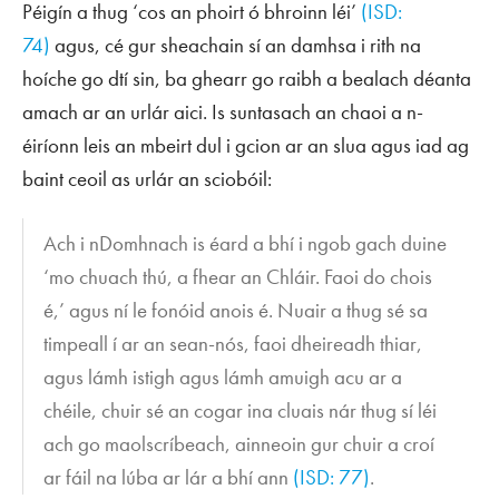
Péigín a thug ‘cos an phoirt ó bhroinn léi’
(ISD:
74)
agus, cé gur sheachain sí an damhsa i rith na
hoíche go dtí sin, ba ghearr go raibh a bealach déanta
amach ar an urlár aici. Is suntasach an chaoi a n-
éiríonn leis an mbeirt dul i gcion ar an slua agus iad ag
baint ceoil as urlár an sciobóil:
Ach i nDomhnach is éard a bhí i ngob gach duine
‘mo chuach thú, a fhear an Chláir. Faoi do chois
é,’ agus ní le fonóid anois é. Nuair a thug sé sa
timpeall í ar an sean-nós, faoi dheireadh thiar,
agus lámh istigh agus lámh amuigh acu ar a
chéile, chuir sé an cogar ina cluais nár thug sí léi
ach go maolscríbeach, ainneoin gur chuir a croí
ar fáil na lúba ar lár a bhí ann
(ISD: 77)
.