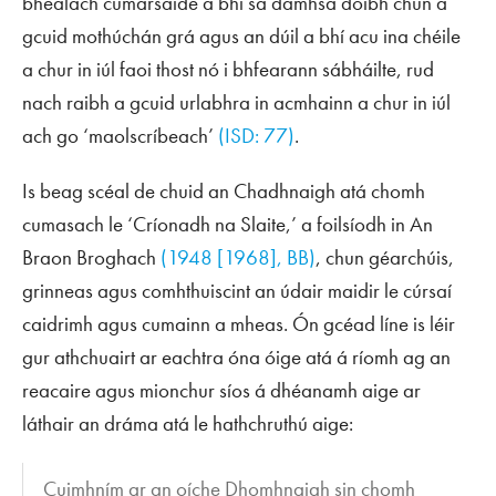
bhealach cumarsáide a bhí sa damhsa dóibh chun a
gcuid mothúchán grá agus an dúil a bhí acu ina chéile
a chur in iúl faoi thost nó i bhfearann sábháilte, rud
nach raibh a gcuid urlabhra in acmhainn a chur in iúl
ach go ‘maolscríbeach’
(ISD: 77)
.
Is beag scéal de chuid an Chadhnaigh atá chomh
cumasach le ‘Críonadh na Slaite,’ a foilsíodh in
An
Braon Broghach
(1948 [1968], BB)
, chun géarchúis,
grinneas agus comhthuiscint an údair maidir le cúrsaí
caidrimh agus cumainn a mheas. Ón gcéad líne is léir
gur athchuairt ar eachtra óna óige atá á ríomh ag an
reacaire agus mionchur síos á dhéanamh aige ar
láthair an dráma atá le hathchruthú aige:
Cuimhním ar an oíche Dhomhnaigh sin chomh