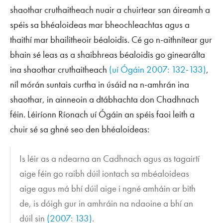
shaothar cruthaitheach nuair a chuirtear san áireamh a
spéis sa bhéaloideas mar bheochleachtas agus a
thaithí mar bhailitheoir béaloidis. Cé go n-aithnítear gur
bhain sé leas as a shaibhreas béaloidis go ginearálta
ina shaothar cruthaitheach
(uí Ógáin 2007: 132-133)
,
níl mórán suntais curtha in úsáid na n-amhrán ina
shaothar, in ainneoin a dtábhachta don Chadhnach
féin. Léiríonn Ríonach uí Ógáin an spéis faoi leith a
chuir sé sa ghné seo den bhéaloideas:
Is léir as a ndearna an Cadhnach agus as tagairtí
aige féin go raibh dúil iontach sa mbéaloideas
aige agus má bhí dúil aige i ngné amháin ar bith
de, is dóigh gur in amhráin na ndaoine a bhí an
dúil sin
(2007: 133)
.