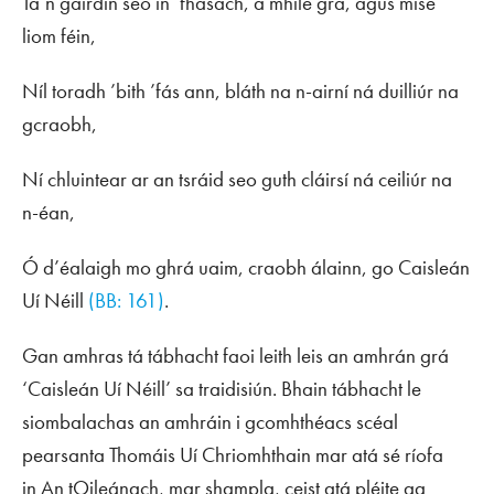
Tá’n gairdín seo in’ fhásach, a mhíle grá, agus mise
liom féin,
Níl toradh ’bith ’fás ann, bláth na n-airní ná duilliúr na
gcraobh,
Ní chluintear ar an tsráid seo guth cláirsí ná ceiliúr na
n-éan,
Ó d’éalaigh mo ghrá uaim, craobh álainn, go Caisleán
Uí Néill
(BB: 161)
.
Gan amhras tá tábhacht faoi leith leis an amhrán grá
‘Caisleán Uí Néill’ sa traidisiún. Bhain tábhacht le
siombalachas an amhráin i gcomhthéacs scéal
pearsanta Thomáis Uí Chriomhthain mar atá sé ríofa
in
An tOileánach
, mar shampla, ceist atá pléite ag