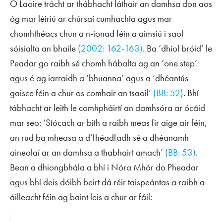
Ó Laoire trácht ar thábhacht láthair an damhsa don aos
óg mar léiriú ar chúrsaí cumhachta agus mar
chomhthéacs chun a n-ionad féin a aimsiú i saol
sóisialta an bhaile
(2002: 162-163)
. Ba ‘dhíol bróid’ le
Peadar go raibh sé chomh hábalta ag an ‘one step’
agus é ag iarraidh a ‘bhuanna’ agus a ‘dhéantús
gaisce féin a chur os comhair an tsaoil’
(BB: 52)
. Bhí
tábhacht ar leith le comhpháirtí an damhsóra ar ócáid
mar seo: ‘Stócach ar bith a raibh meas fir aige air féin,
an rud ba mheasa a d’fhéadfadh sé a dhéanamh
aineolaí ar an damhsa a thabhairt amach’
(BB: 53)
.
Bean a dhiongbhála a bhí i Nóra Mhór do Pheadar
agus bhí deis dóibh beirt dá réir taispeántas a raibh a
áilleacht féin ag baint leis a chur ar fáil: