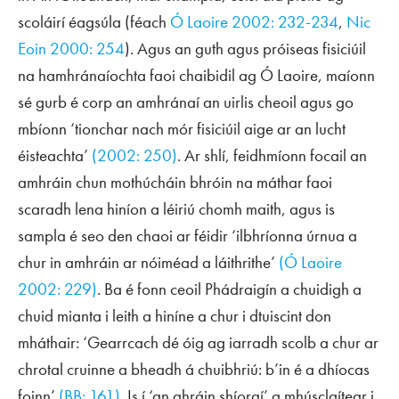
scoláirí éagsúla (féach
Ó Laoire 2002: 232-234
,
Nic
Eoin 2000: 254
). Agus an guth agus próiseas fisiciúil
na hamhránaíochta faoi chaibidil ag Ó Laoire, maíonn
sé gurb é corp an amhránaí an uirlis cheoil agus go
mbíonn ‘tionchar nach mór fisiciúil aige ar an lucht
éisteachta’
(2002: 250)
. Ar shlí, feidhmíonn focail an
amhráin chun mothúcháin bhróin na máthar faoi
scaradh lena hiníon a léiriú chomh maith, agus is
sampla é seo den chaoi ar féidir ‘ilbhríonna úrnua a
chur in amhráin ar nóiméad a láithrithe’
(Ó Laoire
2002: 229)
. Ba é fonn ceoil Phádraigín a chuidigh a
chuid mianta i leith a hiníne a chur i dtuiscint don
mháthair: ‘Gearrcach dé óig ag iarradh scolb a chur ar
chrotal cruinne a bheadh á chuibhriú: b’in é a dhíocas
foinn’
(BB: 161)
. Is í ‘an ghráin shíoraí’ a mhúsclaítear i