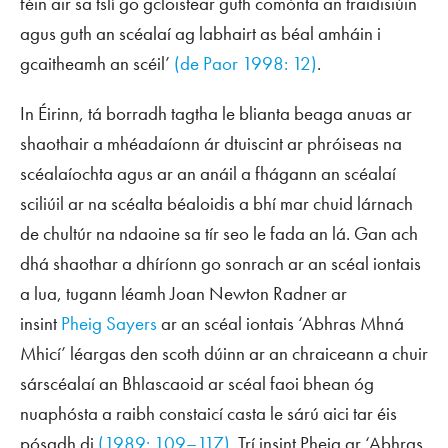
féin air sa tslí go gcloistear guth comónta an traidisiúin
agus guth an scéalaí ag labhairt as béal amháin i
gcaitheamh an scéil’
(de Paor 1998: 12)
.
In Éirinn, tá borradh tagtha le blianta beaga anuas ar
shaothair a mhéadaíonn ár dtuiscint ar phróiseas na
scéalaíochta agus ar an anáil a fhágann an scéalaí
sciliúil ar na scéalta béaloidis a bhí mar chuid lárnach
de chultúr na ndaoine sa tír seo le fada an lá. Gan ach
dhá shaothar a dhíríonn go sonrach ar an scéal iontais
a lua, tugann léamh Joan Newton Radner ar
insint
Pheig Sayers
ar an scéal iontais ‘Abhras Mhná
Mhicí’ léargas den scoth dúinn ar an chraiceann a chuir
sárscéalaí an Bhlascaoid ar scéal faoi bhean óg
nuaphósta a raibh constaicí casta le sárú aici tar éis
pósadh di
(1989: 109–117)
. Trí insint Pheig ar ‘Abhras