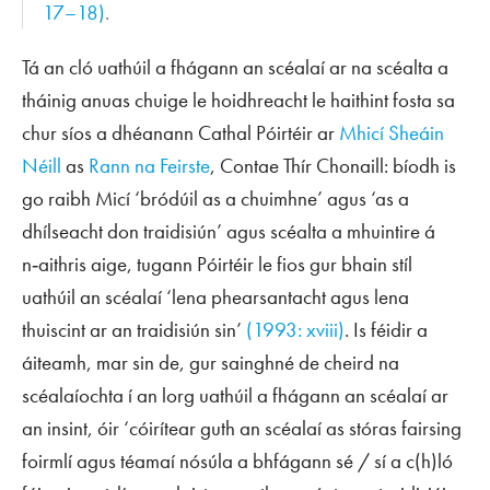
17–18)
.
Tá an cló uathúil a fhágann an scéalaí ar na scéalta a
tháinig anuas chuige le hoidhreacht le haithint fosta sa
chur síos a dhéanann Cathal Póirtéir ar
Mhicí Sheáin
Néill
as
Rann na Feirste
, Contae Thír Chonaill: bíodh is
go raibh Micí ‘bródúil as a chuimhne’ agus ‘as a
dhílseacht don traidisiún’ agus scéalta a mhuintire á
n‑aithris aige, tugann Póirtéir le fios gur bhain stíl
uathúil an scéalaí ‘lena phearsantacht agus lena
thuiscint ar an traidisiún sin’
(1993: xviii)
. Is féidir a
áiteamh, mar sin de, gur sainghné de cheird na
scéalaíochta í an lorg uathúil a fhágann an scéalaí ar
an insint, óir ‘cóirítear guth an scéalaí as stóras fairsing
foirmlí agus téamaí nósúla a bhfágann sé / sí a c(h)ló