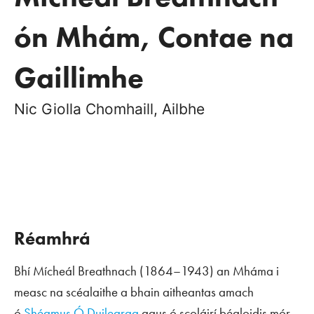
ón Mhám, Contae na
Gaillimhe
Nic Giolla Chomhaill, Ailbhe
Réamhrá
Bhí Mícheál Breathnach (1864–1943) an Mháma i
measc na scéalaithe a bhain aitheantas amach
ó
Shéamus Ó Duilearga
agus ó scoláirí béaloidis mór