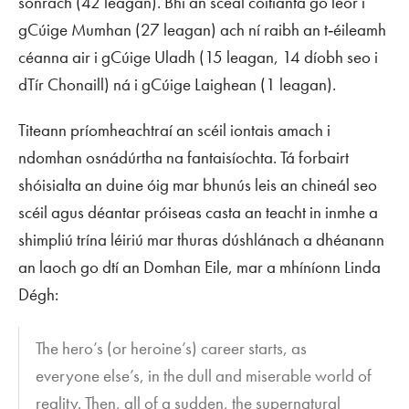
sonrach (42 leagan). Bhí an scéal coitianta go leor i
gCúige Mumhan (27 leagan) ach ní raibh an t‑éileamh
céanna air i gCúige Uladh (15 leagan, 14 díobh seo i
dTír Chonaill) ná i gCúige Laighean (1 leagan).
Titeann príomheachtraí an scéil iontais amach i
ndomhan osnádúrtha na fantaisíochta. Tá forbairt
shóisialta an duine óig mar bhunús leis an chineál seo
scéil agus déantar próiseas casta an teacht in inmhe a
shimpliú trína léiriú mar thuras dúshlánach a dhéanann
an laoch go dtí an Domhan Eile, mar a mhíníonn Linda
Dégh:
The hero’s (or heroine’s) career starts, as
everyone else’s, in the dull and miserable world of
reality. Then, all of a sudden, the supernatural