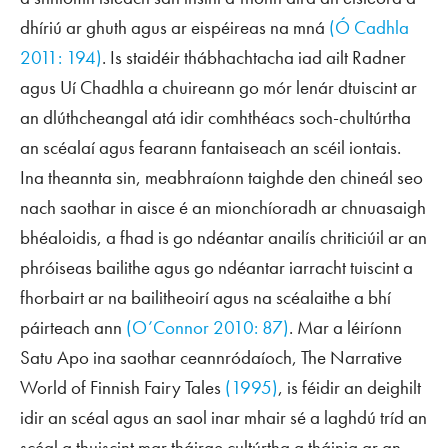
dhíriú ar ghuth agus ar eispéireas na mná
(Ó Cadhla
2011: 194)
. Is staidéir thábhachtacha iad ailt Radner
agus Uí Chadhla a chuireann go mór lenár dtuiscint ar
an dlúthcheangal atá idir comhthéacs soch-chultúrtha
an scéalaí agus fearann fantaiseach an scéil iontais.
Ina theannta sin, meabhraíonn taighde den chineál seo
nach saothar in aisce é an mionchíoradh ar chnuasaigh
bhéaloidis, a fhad is go ndéantar anailís chriticiúil ar an
phróiseas bailithe agus go ndéantar iarracht tuiscint a
fhorbairt ar na bailitheoirí agus na scéalaithe a bhí
páirteach ann
(O’Connor 2010: 87)
. Mar a léiríonn
Satu Apo ina saothar ceannródaíoch,
The Narrative
World of Finnish Fairy Tales
(1995)
, is féidir an deighilt
idir an scéal agus an saol inar mhair sé a laghdú tríd an
scéal a thuiscint mar tháirge cultúrtha a tháinig ar an