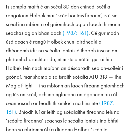
Is sampla maith é an scéal SD den chineál scéil a
rangaíonn Holbek mar ‘scéal iontais fireann’, is é sin
scéal ina mbíonn ról gníomhach ag an laoch fhireann
seachas ag an bhanlaoch
(1987: 161)
. Cé gur modh
úsáideach é rangú Holbek chun idirdhealú a
dhéanamh idir na scéalta iontais ó thaobh inscne an
phríomhcharachtair de, ní miste a nótáil gur aithin
Holbek féin nach mbíonn an déscaradh seo an-soiléir i
gcónaí, mar shampla sa tsraith scéalta ATU 313 —
The
Magic Flight
— ina mbíonn an laoch fireann gníomhach
ag tús an scéil, ach ina nglacann an ógbhean an ról
ceannasach ar feadh thromlach na hinsinte
(1987:
161)
. Bhíodh luí ar leith ag scéalaithe fireanna leis na
‘scéalta fireanna’ seachas le scéalta iontais ina bhfuil
bean sa phríomhról (a dtugann Holbek ‘scéalta