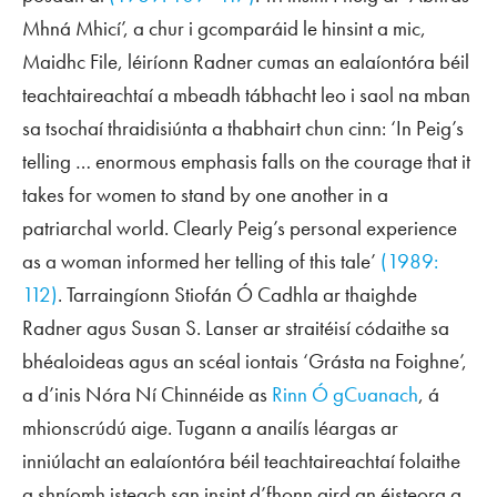
Mhná Mhicí’, a chur i gcomparáid le hinsint a mic,
Maidhc File, léiríonn Radner cumas an ealaíontóra béil
teachtaireachtaí a mbeadh tábhacht leo i saol na mban
sa tsochaí thraidisiúnta a thabhairt chun cinn: ‘In Peig’s
telling … enormous emphasis falls on the courage that it
takes for women to stand by one another in a
patriarchal world. Clearly Peig’s personal experience
as a woman informed her telling of this tale’
(1989:
112)
. Tarraingíonn Stiofán Ó Cadhla ar thaighde
Radner agus Susan S. Lanser ar straitéisí códaithe sa
bhéaloideas agus an scéal iontais ‘Grásta na Foighne’,
a d’inis Nóra Ní Chinnéide as
Rinn Ó gCuanach
, á
mhionscrúdú aige. Tugann a anailís léargas ar
inniúlacht an ealaíontóra béil teachtaireachtaí folaithe
a shníomh isteach san insint d’fhonn aird an éisteora a