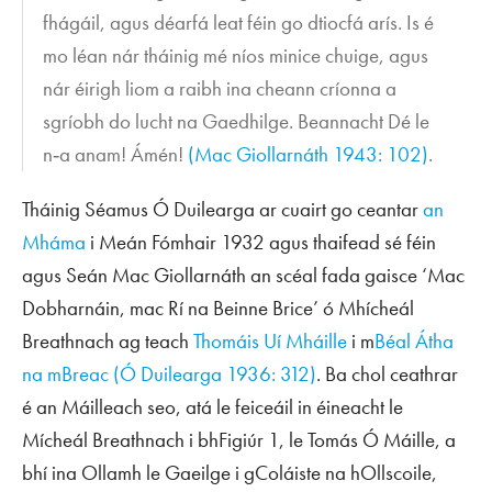
fhágáil, agus déarfá leat féin go dtiocfá arís. Is é
mo léan nár tháinig mé níos minice chuige, agus
nár éirigh liom a raibh ina cheann críonna a
sgríobh do lucht na Gaedhilge. Beannacht Dé le
n‑a anam! Ámén!
(Mac Giollarnáth 1943: 102)
.
Tháinig Séamus Ó Duilearga ar cuairt go ceantar
an
Mháma
i Meán Fómhair 1932 agus thaifead sé féin
agus Seán Mac Giollarnáth an scéal fada gaisce ‘Mac
Dobharnáin, mac Rí na Beinne Brice’ ó Mhícheál
Breathnach ag teach
Thomáis Uí Mháille
i m
Béal Átha
na mBreac
(Ó Duilearga 1936: 312)
. Ba chol ceathrar
é an Máilleach seo, atá le feiceáil in éineacht le
Mícheál Breathnach i bhFigiúr 1, le Tomás Ó Máille, a
bhí ina Ollamh le Gaeilge i gColáiste na hOllscoile,