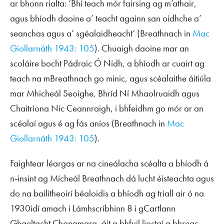
ar bhonn rialta: ‘Bhí teach mór fairsing ag m’athair,
agus bhíodh daoine a’ teacht againn san oidhche a’
seanchas agus a’ sgéalaidheacht’ (Breathnach in
Mac
Giollarnáth 1943: 105
). Chuaigh daoine mar an
scoláire bocht Pádraic Ó Nídh, a bhíodh ar cuairt ag
teach na mBreathnach go minic, agus scéalaithe áitiúla
mar Mhicheál Seoighe, Bhríd Ní Mhaolruaidh agus
Chaitríona Nic Ceannraigh, i bhfeidhm go mór ar an
scéalaí agus é ag fás aníos (Breathnach in
Mac
Giollarnáth 1943: 105
).
Faightear léargas ar na cineálacha scéalta a bhíodh á
n‑insint ag Mícheál Breathnach dá lucht éisteachta agus
do na bailitheoirí béaloidis a bhíodh ag triall air ó na
1930idí amach i Lámhscríbhinn 8 i gCartlann
Ghaeltacht Chonamara, áit a bhfuil liostaí a bhreac