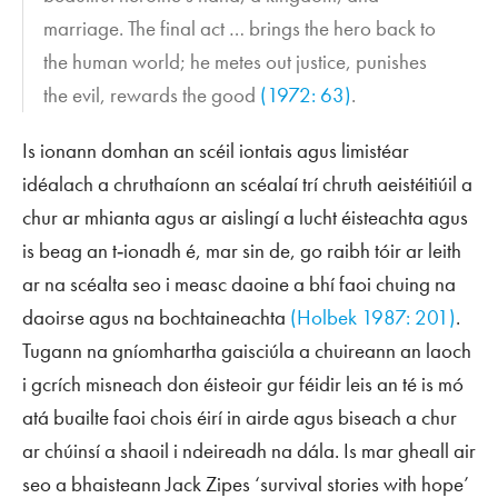
marriage. The final act … brings the hero back to
the human world; he metes out justice, punishes
the evil, rewards the good
(1972: 63)
.
Is ionann domhan an scéil iontais agus limistéar
idéalach a chruthaíonn an scéalaí trí chruth aeistéitiúil a
chur ar mhianta agus ar aislingí a lucht éisteachta agus
is beag an t‑ionadh é, mar sin de, go raibh tóir ar leith
ar na scéalta seo i measc daoine a bhí faoi chuing na
daoirse agus na bochtaineachta
(Holbek 1987: 201)
.
Tugann na gníomhartha gaisciúla a chuireann an laoch
i gcrích misneach don éisteoir gur féidir leis an té is mó
atá buailte faoi chois éirí in airde agus biseach a chur
ar chúinsí a shaoil i ndeireadh na dála. Is mar gheall air
seo a bhaisteann Jack Zipes ‘survival stories with hope’