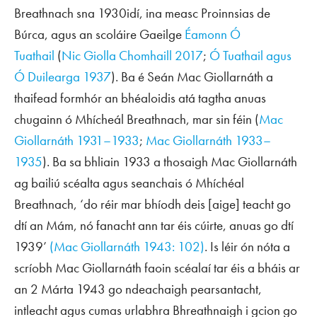
Breathnach sna 1930idí, ina measc Proinnsias de
Búrca, agus an scoláire Gaeilge
Éamonn Ó
Tuathail
(
Nic Giolla Chomhaill 2017
;
Ó Tuathail agus
Ó Duilearga 1937
). Ba é Seán Mac Giollarnáth a
thaifead formhór an bhéaloidis atá tagtha anuas
chugainn ó Mhícheál Breathnach, mar sin féin (
Mac
Giollarnáth 1931–1933
;
Mac Giollarnáth 1933–
1935
). Ba sa bhliain 1933 a thosaigh Mac Giollarnáth
ag bailiú scéalta agus seanchais ó Mhíchéal
Breathnach, ‘do réir mar bhíodh deis [aige] teacht go
dtí an Mám, nó fanacht ann tar éis cúirte, anuas go dtí
1939’
(Mac Giollarnáth 1943: 102)
. Is léir ón nóta a
scríobh Mac Giollarnáth faoin scéalaí tar éis a bháis ar
an 2 Márta 1943 go ndeachaigh pearsantacht,
intleacht agus cumas urlabhra Bhreathnaigh i gcion go