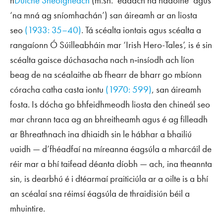
n
Dúiche Sheoigheach
(m.sh. ‘éadach na ndaoine’ agus
‘na mná ag sníomhachán’) san áireamh ar an liosta
seo
(1933: 35–40)
. Tá scéalta iontais agus scéalta a
rangaíonn Ó Súilleabháin mar ‘Irish Hero-Tales’, is é sin
scéalta gaisce dúchasacha nach n‑insíodh ach líon
beag de na scéalaithe ab fhearr de bharr go mbíonn
córacha catha casta iontu
(1970: 599)
, san áireamh
fosta. Is dócha go bhfeidhmeodh liosta den chineál seo
mar chrann taca ag an bhreitheamh agus é ag filleadh
ar Bhreathnach ina dhiaidh sin le hábhar a bhailiú
uaidh — d’fhéadfaí na míreanna éagsúla a mharcáil de
réir mar a bhí taifead déanta díobh — ach, ina theannta
sin, is dearbhú é i dtéarmaí praiticiúla ar a oilte is a bhí
an scéalaí sna réimsí éagsúla de thraidisiún béil a
mhuintire.