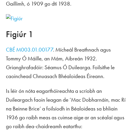
Gaillimh, ó 1909 go dtí 1938.
Figiúr 1
CBÉ M003.01.00177
. Mícheál Breathnach agus
Tommy Ó Máille, an Mám, Aibreán 1932.
Grianghrafadóir: Séamus Ó Duilearga. Foilsithe le
caoinchead Chnuasach Bhéaloideas Éireann.
Is léir ón nóta eagarthóireachta a scríobh an
Duileargach faoin leagan de ‘Mac Dobharnáin, mac Rí
na Beinne Brice’ a foilsíodh in
Béaloideas
sa bhliain
1936 go raibh meas as cuimse aige ar an scéalaí agus
go raibh dea-chaidreamh eatarthu: