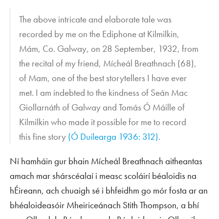
The above intricate and elaborate tale was
recorded by me on the Ediphone at Kilmilkin,
Mám, Co. Galway, on 28 September, 1932, from
the recital of my friend, Mícheál Breathnach (68),
of Mam, one of the best storytellers I have ever
met. I am indebted to the kindness of Seán Mac
Giollarnáth of Galway and Tomás Ó Máille of
Kilmilkin who made it possible for me to record
this fine story
(Ó Duilearga 1936: 312)
.
Ní hamháin gur bhain Mícheál Breathnach aitheantas
amach mar shárscéalaí i measc scoláirí béaloidis na
hÉireann, ach chuaigh sé i bhfeidhm go mór fosta ar an
bhéaloideasóir Mheiriceánach Stith Thompson, a bhí