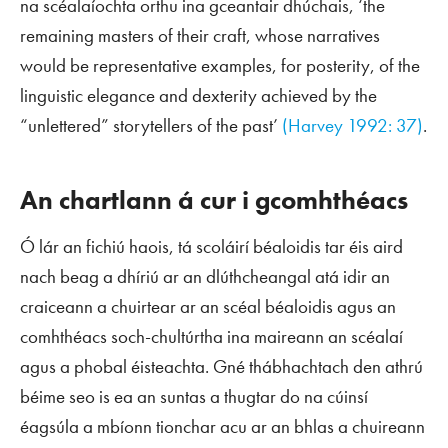
na scéalaíochta orthu ina gceantair dhúchais, ‘the
remaining masters of their craft, whose narratives
would be representative examples, for posterity, of the
linguistic elegance and dexterity achieved by the
“unlettered” storytellers of the past’
(Harvey 1992: 37)
.
An chartlann á cur i gcomhthéacs
Ó lár an fichiú haois, tá scoláirí béaloidis tar éis aird
nach beag a dhíriú ar an dlúthcheangal atá idir an
craiceann a chuirtear ar an scéal béaloidis agus an
comhthéacs soch-chultúrtha ina maireann an scéalaí
agus a phobal éisteachta. Gné thábhachtach den athrú
béime seo is ea an suntas a thugtar do na cúinsí
éagsúla a mbíonn tionchar acu ar an bhlas a chuireann