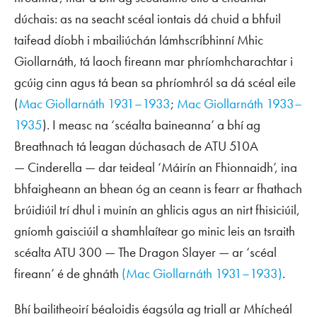
dúchais: as na seacht scéal iontais dá chuid a bhfuil
taifead díobh i mbailiúchán lámhscríbhinní Mhic
Giollarnáth, tá laoch fireann mar phríomhcharachtar i
gcúig cinn agus tá bean sa phríomhról sa dá scéal eile
(
Mac Giollarnáth 1931–1933
;
Mac Giollarnáth 1933–
1935
). I measc na ‘scéalta baineanna’ a bhí ag
Breathnach tá leagan dúchasach de ATU 510A
—
Cinderella
— dar teideal ‘Máirín an Fhionnaidh’, ina
bhfaigheann an bhean óg an ceann is fearr ar fhathach
brúidiúil trí dhul i muinín an ghlicis agus an nirt fhisiciúil,
gníomh gaisciúil a shamhlaítear go minic leis an tsraith
scéalta ATU 300 —
The Dragon Slayer
— ar ‘scéal
fireann’ é de ghnáth
(Mac Giollarnáth 1931–1933)
.
Bhí bailitheoirí béaloidis éagsúla ag triall ar Mhícheál