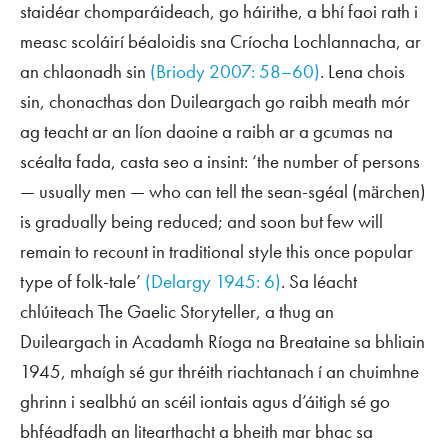
staidéar chomparáideach, go háirithe, a bhí faoi rath i
measc scoláirí béaloidis sna Críocha Lochlannacha, ar
an chlaonadh sin
(Briody 2007: 58–60)
. Lena chois
sin, chonacthas don Duileargach go raibh meath mór
ag teacht ar an líon daoine a raibh ar a gcumas na
scéalta fada, casta seo a insint: ‘the number of persons
— usually men — who can tell the
sean-sgéal
(
märchen
)
is gradually being reduced; and soon but few will
remain to recount in traditional style this once popular
type of folk-tale’
(Delargy 1945: 6)
. Sa léacht
chlúiteach
The Gaelic Storyteller
, a thug an
Duileargach in Acadamh Ríoga na Breataine sa bhliain
1945, mhaígh sé gur thréith riachtanach í an chuimhne
ghrinn i sealbhú an scéil iontais agus d’áitigh sé go
bhféadfadh an litearthacht a bheith mar bhac sa