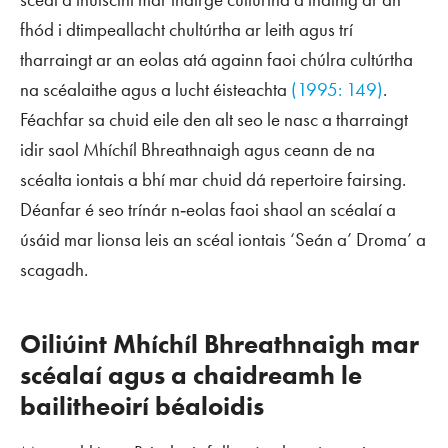
fhód i dtimpeallacht chultúrtha ar leith agus trí
tharraingt ar an eolas atá againn faoi chúlra cultúrtha
na scéalaithe agus a lucht éisteachta
(1995: 149)
.
Féachfar sa chuid eile den alt seo le nasc a tharraingt
idir saol Mhíchíl Bhreathnaigh agus ceann de na
scéalta iontais a bhí mar chuid dá
repertoire
fairsing.
Déanfar é seo trínár n‑eolas faoi shaol an scéalaí a
úsáid mar lionsa leis an scéal iontais ‘Seán a’ Droma’ a
scagadh.
Oiliúint Mhíchíl Bhreathnaigh mar
scéalaí agus a chaidreamh le
bailitheoirí béaloidis