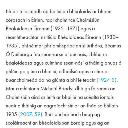
Nuair a tosaíodh ag bailiú an bhéaloidis ar bhonn
córasach in Éirinn, faoi choimirce Choimisiún
Béaloideasa Éireann (1935–1971) agus a
réamhtheachtaí Institiúid Bhéaloideas Éireann (1930–
1935), bhí sé mar phríomhsprioc an stiúrthóra, Séamus
Ó Duilearga ‘na sean-iarsmaí dúchais, i bhfuirm
béaloideasa agus cuimhne sean-nós’ a tháinig anuas ó
ghlúin go glúin a bhailiú, a fhoilsiú agus a chur ar
buanchoimeád do na glúnta a bhí le teacht
(1927: 3)
.
Mar a mhíníonn Mícheál Briody, dhírigh foireann an
Choimisiúin aird ar leith ar bhailiú na scéalta iontais
nuair a tháinig an eagraíocht sin ar an fhód sa bhliain
1935
(2007: 59)
. Bhí tionchar nach beag ag
scoláireacht an bhéaloidis san Eoraip agus ag an