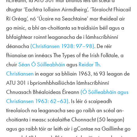
hÉireann, tá ATU 301 mar bhunús leis an scéal a
dtugtar ‘Eachtra Iollainn Airmdheirg’, ‘Tóraíocht Fhiacail
Rí Gréag’, nó ‘Úcaire na Seachtaine’ mar theideal air
go minic, a bhí an-choitianta sa traidisiún béil agus a
bhfaightear roinnt leaganacha de i lámhscríbhinní
déanacha
(Christiansen 1938: 97–98)
. De réir
fhianaise an innéacs
The Types of the Irish Folktale
, a
chuir
Séan Ó Súilleabháin
agus
Reidar Th.
Christiansen
in eagar sa bhliain 1963, tá 93 leagan de
ATU 301 i bpríomhbhailiúchán lámhscríbhinní
Chnuasach Bhéaloideas Éireann
(Ó Súilleabháin agus
Christiansen 1963: 62–63)
. Is léir ó scaipeadh
tíreolaíoch na leaganacha seo go raibh an scéal an-
choitianta i measc scéalaithe Chonnacht (50 leagan)
agus go raibh tóir ar leith air i gContae na Gaillimhe go