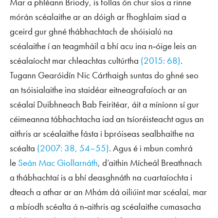
Mar a phléann Briody, is follas ón chur síos a rinne
mórán scéalaithe ar an dóigh ar fhoghlaim siad a
gceird gur ghné thábhachtach de shóisialú na
scéalaithe í an teagmháil a bhí acu ina n‑óige leis an
scéalaíocht mar chleachtas cultúrtha
(2015: 68)
.
Tugann Gearóidín Nic Cárthaigh suntas do ghné seo
an tsóisialaithe ina staidéar eitneagrafaíoch ar an
scéalaí Duibhneach Bab Feiritéar, áit a míníonn sí gur
céimeanna tábhachtacha iad an tsíoréisteacht agus an
aithris ar scéalaithe fásta i bpróiseas sealbhaithe na
scéalta
(2007: 38, 54–55)
. Agus é i mbun comhrá
le
Seán Mac Giollarnáth
, d’aithin Mícheál Breathnach
a thábhachtaí is a bhí deasghnáth na cuartaíochta i
dteach a athar ar an Mhám dá oiliúint mar scéalaí, mar
a mbíodh scéalta á n‑aithris ag scéalaithe cumasacha