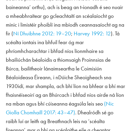
baineanna’ orthu), ach is beag an t‑ionadh é seo nuair
a mheabhraítear go gcleachtaítí an scéalaíocht go
minic i limistéir phoiblí ina mbíodh ceannasaíocht ag na
fir (
Ní Dhuibhne 2012: 19–20
;
Harvey 1992: 12
). Tá
scéalta iontais ina bhfuil fear óg mar
phríomhcharachtar i bhfad níos líonmhaire sa
bhailiúchán béaloidis a thiomsaigh Proinnsias de
Búrca, bailitheoir lánaimseartha le Coimisiún
Béaloideasa Éireann, i nDúiche Sheoigheach sna
1930idí, mar shampla, ach bhí líon na bhfear a bhí mar
fhaisnéiseoirí ag an Bhúrcach i bhfad níos airde ná líon
na mban agus bhí cúiseanna éagsúla leis seo
(Nic
Giolla Chomhaill 2017: 43–47)
. Dhealródh sé go
raibh luí ar leith ag Breathnach leis na ‘scéalta
fireanna’, mar a bhí ag scéalaithe eile a cheantar