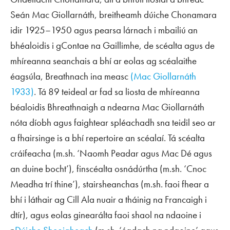
Seán Mac Giollarnáth, breitheamh dúiche Chonamara
idir 1925–1950 agus pearsa lárnach i mbailiú an
bhéaloidis i gContae na Gaillimhe, de scéalta agus de
mhíreanna seanchais a bhí ar eolas ag scéalaithe
éagsúla, Breathnach ina measc
(Mac Giollarnáth
1933)
. Tá 89 teideal ar fad sa liosta de mhíreanna
béaloidis Bhreathnaigh a ndearna Mac Giollarnáth
nóta díobh agus faightear spléachadh sna teidil seo ar
a fhairsinge is a bhí
repertoire
an scéalaí. Tá scéalta
cráifeacha (m.sh. ‘Naomh Peadar agus Mac Dé agus
an duine bocht’), finscéalta osnádúrtha (m.sh. ‘Cnoc
Meadha trí thine’), stairsheanchas (m.sh. faoi fhear a
bhí i láthair ag Cill Ala nuair a tháinig na Francaigh i
dtír), agus eolas ginearálta faoi shaol na ndaoine i