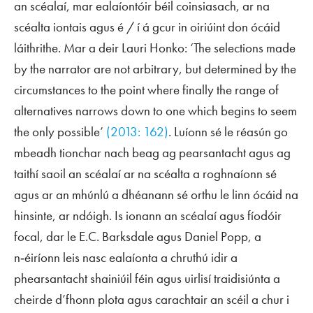
an scéalaí, mar ealaíontóir béil coinsiasach, ar na
scéalta iontais agus é / í á gcur in oiriúint don ócáid
láithrithe. Mar a deir Lauri Honko: ‘The selections made
by the narrator are not arbitrary, but determined by the
circumstances to the point where finally the range of
alternatives narrows down to one which begins to seem
the only possible’
(2013: 162)
. Luíonn sé le réasún go
mbeadh tionchar nach beag ag pearsantacht agus ag
taithí saoil an scéalaí ar na scéalta a roghnaíonn sé
agus ar an mhúnlú a dhéanann sé orthu le linn ócáid na
hinsinte, ar ndóigh. Is ionann an scéalaí agus fíodóir
focal, dar le E.C. Barksdale agus Daniel Popp, a
n‑éiríonn leis nasc ealaíonta a chruthú idir a
phearsantacht shainiúil féin agus uirlisí traidisiúnta a
cheirde d’fhonn plota agus carachtair an scéil a chur i