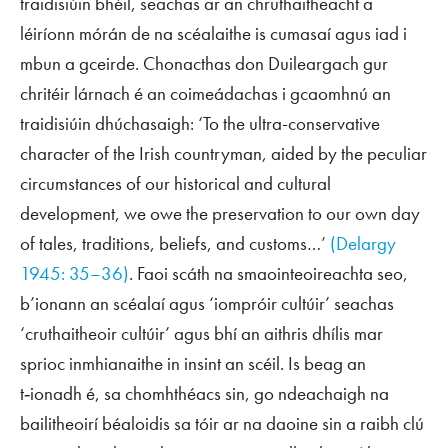
traidisiúin bhéil, seachas ar an chruthaitheacht a
léiríonn mórán de na scéalaithe is cumasaí agus iad i
mbun a gceirde. Chonacthas don Duileargach gur
chritéir lárnach é an coimeádachas i gcaomhnú an
traidisiúin dhúchasaigh: ‘To the ultra-conservative
character of the Irish countryman, aided by the peculiar
circumstances of our historical and cultural
development, we owe the preservation to our own day
of tales, traditions, beliefs, and customs…’
(Delargy
1945: 35–36)
. Faoi scáth na smaointeoireachta seo,
b’ionann an scéalaí agus ‘iompróir cultúir’ seachas
‘cruthaitheoir cultúir’ agus bhí an aithris dhílis mar
sprioc inmhianaithe in insint an scéil. Is beag an
t‑ionadh é, sa chomhthéacs sin, go ndeachaigh na
bailitheoirí béaloidis sa tóir ar na daoine sin a raibh clú