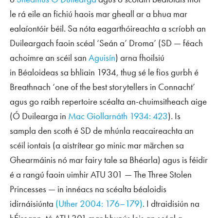
le rá eile an fichiú haois mar gheall ar a bhua mar
ealaíontóir béil. Sa nóta eagarthóireachta a scríobh an
Duileargach faoin scéal ‘Seán a’ Droma’ (SD — féach
achoimre an scéil san
Aguisín
) arna fhoilsiú
in
Béaloideas
sa bhliain 1934, thug sé le fios gurbh é
Breathnach ‘one of the best storytellers in Connacht’
agus go raibh
repertoire
scéalta an-chuimsitheach aige
(Ó Duilearga in
Mac Giollarnáth 1934: 423
). Is
sampla den scoth é SD de mhúnla reacaireachta an
scéil iontais (a aistrítear go minic mar
märchen
sa
Ghearmáinis nó mar
fairy tale
sa Bhéarla) agus is féidir
é a rangú faoin uimhir ATU 301 —
The Three Stolen
Princesses
— in innéacs na scéalta béaloidis
idirnáisiúnta
(Uther 2004: 176–179)
. I dtraidisiún na