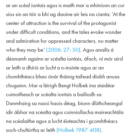
ar an scéal iontais agus is maith mar a mhíníonn an cur
síos sin an tóir a bhí ag daoine air leis na cianta: ‘At the
center of attraction is the survival of the protagonist
under difficult conditions, and the tales evoke wonder
and admiration for oppressed characters, no matter
who they may be’
(2006: 27; 50)
. Agus anailís á
déanamh againn ar scéalta iontais, áfach, ní mór aird
ar leith a dhíriú ar lucht a n‑insinte agus ar an
chomhthéacs bheo ónár tháinig taifead díobh anuas
chugainn. Mar a léirigh Bengt Holbek ina staidéar
cuimsitheach ar scéalta iontais a bailíodh sa
Danmhairg sa naoú haois déag, bíonn dlúthcheangal
idir ábhar na scéalta agus coinníollacha maireachtála
na scéalaithe agus a lucht éisteachta i gcomhthéacs
soch-chultúrtha ar leith
(Holbek 1987: 408)
.