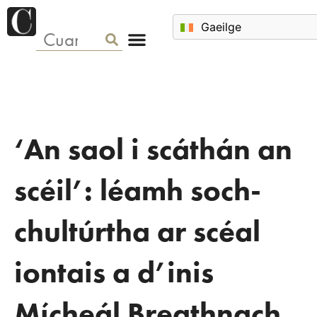
‘An saol i scáthán an
scéil’: léamh soch-
chultúrtha ar scéal
iontais a d’inis
Mícheál Breathnach