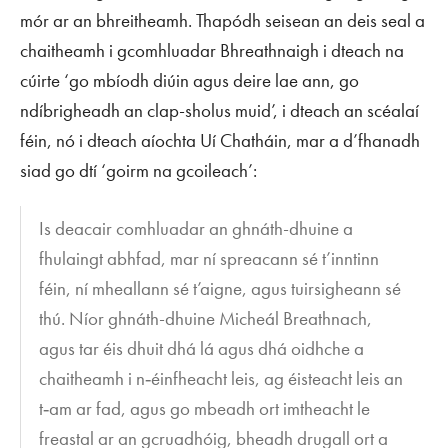
mór ar an bhreitheamh. Thapódh seisean an deis seal a
chaitheamh i gcomhluadar Bhreathnaigh i dteach na
cúirte ‘go mbíodh diúin agus deire lae ann, go
ndíbrigheadh an clap-sholus muid’, i dteach an scéalaí
féin, nó i dteach aíochta Uí Chatháin, mar a d’fhanadh
siad go dtí ‘goirm na gcoileach’:
Is deacair comhluadar an ghnáth-dhuine a
fhulaingt abhfad, mar ní spreacann sé t’inntinn
féin, ní mheallann sé t’aigne, agus tuirsigheann sé
thú. Níor ghnáth-dhuine Micheál Breathnach,
agus tar éis dhuit dhá lá agus dhá oidhche a
chaitheamh i n‑éinfheacht leis, ag éisteacht leis an
t‑am ar fad, agus go mbeadh ort imtheacht le
freastal ar an gcruadhóig, bheadh drugall ort a