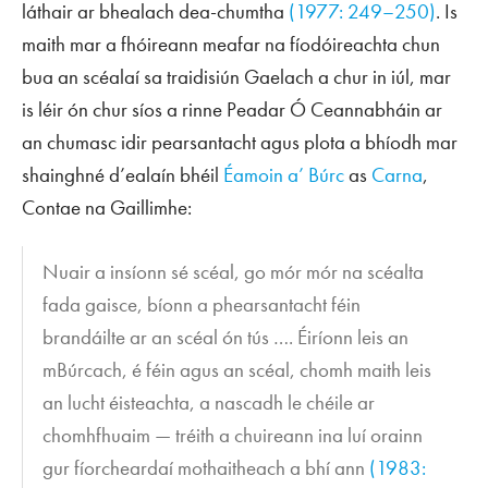
láthair ar bhealach dea-chumtha
(1977: 249–250)
. Is
maith mar a fhóireann meafar na fíodóireachta chun
bua an scéalaí sa traidisiún Gaelach a chur in iúl, mar
is léir ón chur síos a rinne Peadar Ó Ceannabháin ar
an chumasc idir pearsantacht agus plota a bhíodh mar
shainghné d’ealaín bhéil
Éamoin a’ Búrc
as
Carna
,
Contae na Gaillimhe:
Nuair a insíonn sé scéal, go mór mór na scéalta
fada gaisce, bíonn a phearsantacht féin
brandáilte ar an scéal ón tús …. Éiríonn leis an
mBúrcach, é féin agus an scéal, chomh maith leis
an lucht éisteachta, a nascadh le chéile ar
chomhfhuaim — tréith a chuireann ina luí orainn
gur fíorcheardaí mothaitheach a bhí ann
(1983: