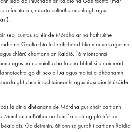
aíonn siad dá iniúchadh ar Raidió na Gaeltachta (mar
a n-íochtarán, cearta cultúrtha mionlaigh agus
as’).
air seo, cuntas soiléir de Mórdha ar na hathruithe
 Raidió na Gaeltachta le leathchéad bliain anuas agus na
agus chlárú chartlann an Raidió. Tá mionsonraí
ainne agus na coinníollacha faoina bhfuil sí á coimeád.
artlannaíochta go dtí seo a lua agus moltaí a dhéanamh
cuardaigh) chun inrochtaineacht agus éascaíocht úsáide
n cás láidir a dhéanann de Mórdha gur chóir cartlann
na Mumhan i mBóthar na Léinsí atá sé ag plé tríd an
béaloidis. Go deimhin, áitíonn sé gurbh í cartlann Raidió