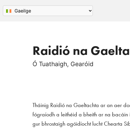
Raidió na Gaelta
Ó Tuathaigh, Gearóid
Tháinig Raidió na Gaeltachta ar an aer d
fógraíodh a leithéid a bheith ar na bacáin i 
gur bhrostaigh agóidíocht lucht Chearta S