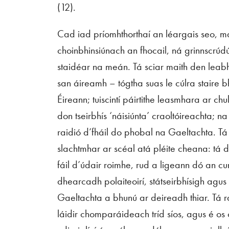
(12).
Cad iad príomhthorthaí an léargais seo, má
choinbhinsiúnach an fhocail, ná grinnscrúdú
staidéar na meán. Tá sciar maith den leabha
san áireamh – tógtha suas le cúlra stair
Éireann; tuiscintí páirtithe leasmhara ar ch
don tseirbhís ‘náisiúnta’ craoltóireachta; na
raidió d’fháil do phobal na Gaeltachta. Tá
slachtmhar ar scéal atá pléite cheana: tá 
fáil d’údair roimhe, rud a ligeann dó an cun
dhearcadh polaiteoirí, státseirbhísigh agu
Gaeltachta a bhunú ar deireadh thiar. Tá r
láidir chomparáideach tríd síos, agus é os 