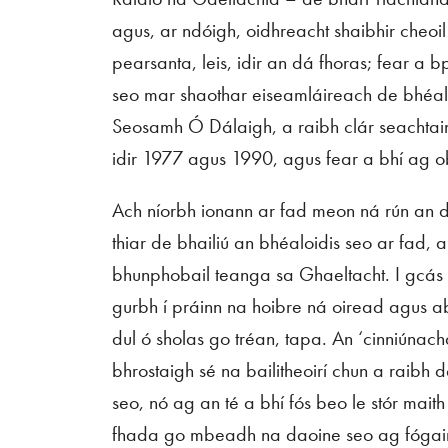
agus, ar ndóigh, oidhreacht shaibhir cheo
pearsanta, leis, idir an dá fhoras; fear a
seo mar shaothar eiseamláireach de bhéalo
Seosamh Ó Dálaigh, a raibh clár seachtaini
idir 1977 agus 1990, agus fear a bhí ag ob
Ach níorbh ionann ar fad meon ná rún an
thiar de bhailiú an bhéaloidis seo ar fad, a
bhunphobail teanga sa Ghaeltacht. I gcás
gurbh í práinn na hoibre ná oiread agus ab 
dul ó sholas go tréan, tapa. An ‘cinniúnach
bhrostaigh sé na bailitheoirí chun a raibh
seo, nó ag an té a bhí fós beo le stór mai
fhada go mbeadh na daoine seo ag fógairt