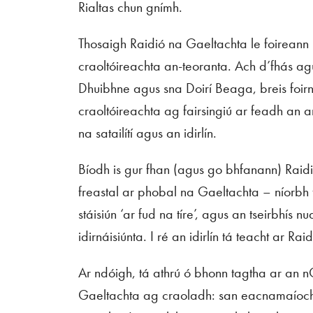
Rialtas chun gnímh.
Thosaigh Raidió na Gaeltachta le foireann
craoltóireachta an-teoranta. Ach d’fhás agu
Dhuibhne agus sna Doirí Beaga, breis foir
craoltóireachta ag fairsingiú ar feadh an a
na satailítí agus an idirlín.
Bíodh is gur fhan (agus go bhfanann) Raidi
freastal ar phobal na Gaeltachta – níorbh
stáisiún ‘ar fud na tíre’, agus an tseirbhís
idirnáisiúnta. I ré an idirlín tá teacht ar R
Ar ndóigh, tá athrú ó bhonn tagtha ar an n
Gaeltachta ag craoladh: san eacnamaíocht (