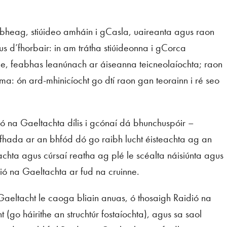
 bheag, stiúideo amháin i gCasla, uaireanta agus raon
s d’fhorbair: in am trátha stiúideonna i gCorca
ne, feabhas leanúnach ar áiseanna teicneolaíochta; raon
ma: ón ard-mhinicíocht go dtí raon gan teorainn i ré seo
ó na Gaeltachta dílis i gcónaí dá bhunchuspóir –
 fhada ar an bhfód dó go raibh lucht éisteachta ag an
 nuachta agus cúrsaí reatha ag plé le scéalta náisiúnta agus
aidió na Gaeltachta ar fud na cruinne.
Gaeltacht le caoga bliain anuas, ó thosaigh Raidió na
go háirithe an struchtúr fostaíochta), agus sa saol