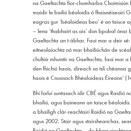
na Gaeltachta fíor-chomharba Choimisiún B
maidir le bailiú béaloidis ó fhaisnéiseoirí 
eagras gur ‘béaloideas beo’ é an taisce a
– lena ‘thabhairt as ais’ don bpobal ónar 
Gaeltachta an t-ábhar. Faoi mar a deir sé: 
eitneolaíochta nó mar bhailiúchán de scéal
chultúir mhuintir na Gaeltachta, faoi mar a
den fhichiú haois, díreach sa tslí chéanna
haois é Cnuasach Bhéaloideas Éireann’ (14
Bhí forluí suntasach idir CBÉ agus Raidió n
bhailiú, agus baineann an taisce béaloidis
a bhailigh clár-reachtairí Raidió na Gael
agus 2002. Stair agus stairsheanchas, seanc
Raidió na Gaeltachta – de bharr riachtanais