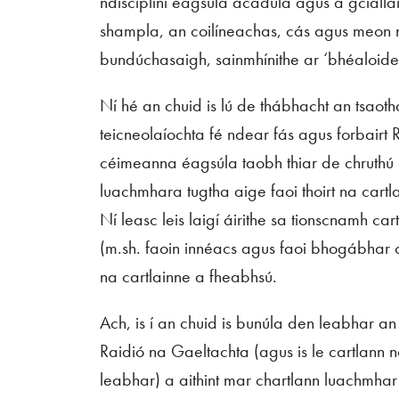
ndisciplíní éagsúla acadúla agus a gciall
shampla, an coilíneachas, cás agus meon n
bundúchasaigh, sainmhínithe ar ‘bhéaloide
Ní hé an chuid is lú de thábhacht an tsaoth
teicneolaíochta fé ndear fás agus forbairt
céimeanna éagsúla taobh thiar de chruthú 
luachmhara tugtha aige faoi thoirt na cartl
Ní leasc leis laigí áirithe sa tionscnamh c
(m.sh. faoin innéacs agus faoi bhogábhar 
na cartlainne a fheabhsú.
Ach, is í an chuid is bunúla den leabhar a
Raidió na Gaeltachta (agus is le cartlann 
leabhar) a aithint mar chartlann luachmhar 