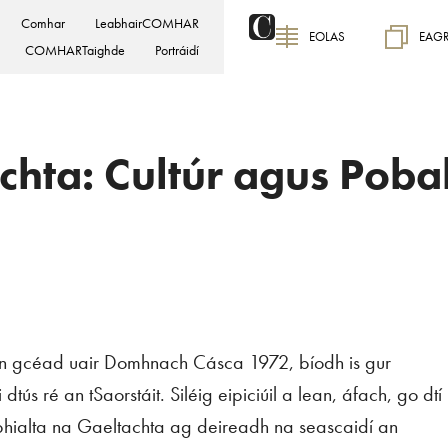
Comhar
LeabhairCOMHAR
EOLAS
EAG
COMHARTaighde
Portráidí
chta: Cultúr agus Poba
on gcéad uair Domhnach Cásca 1972, bíodh is gur
dtús ré an tSaorstáit. Siléig eipiciúil a lean, áfach, go dtí
ibhialta na Gaeltachta ag deireadh na seascaidí an