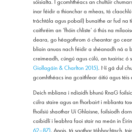
sóisialta. I gcomhthéacs an chultúir chuma
inar féidir a thionchar a mheas, tá claochl
tráchtála agus pobail) bunaithe ar fud na 
caithréim an ‘fhóin chliste’ ó thús na mílaoi
deara, go héagothrom ó cheantar go ceanta
bliain anuas nach féidir a shéanadh ná a 
creimeadh, cúngú agus cúlú, an tuairisc ó
Giollagáin & Charlton 2015)
. Ní gá dul chu
gcomhthéacs ina gcaithfear áitiú agus téis
Deich mbliana i ndiaidh bhunú RnaG foilsí
cúlra staire agus an fhorbairt i mblianta tos
fhoilsiú shaothar Uí Ghlaisne, foilsíodh dor
caibidlí i leabhra faoi stair na meán in Éi
62–87)
. Anois, tá saothar tábhachtach, to