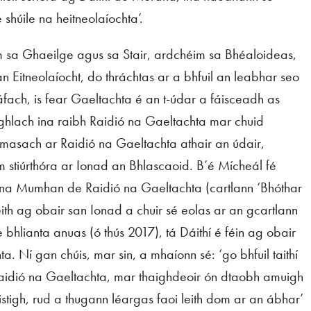
shúile na heitneolaíochta’.
im sa Ghaeilge agus sa Stair, ardchéim sa Bhéaloideas,
 Eitneolaíocht, do thráchtas ar a bhfuil an leabhar seo
áfach, is fear Gaeltachta é an t-údar a fáisceadh as
hlach ina raibh Raidió na Gaeltachta mar chuid
humasach ar Raidió na Gaeltachta athair an údair,
stiúrthóra ar Ionad an Bhlascaoid. B’é Mícheál fé
n na Mumhan de Raidió na Gaeltachta (cartlann ‘Bhóthar
heith ag obair san Ionad a chuir sé eolas ar an gcartlann
e bhlianta anuas (ó thús 2017), tá Dáithí é féin ag obair
a. Ní gan chúis, mar sin, a mhaíonn sé: ‘go bhfuil taithí
 Raidió na Gaeltachta, mar thaighdeoir ón dtaobh amuigh
stigh, rud a thugann léargas faoi leith dom ar an ábhar’