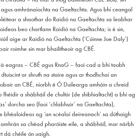
il agus amhránaíochta na Gaeltachta. Agus bhí ceangal
 bpléitear a shaothar do Raidió na Gaeltachta sa leabhar
ideas beo chartlann Raidió na Gaeltachta; is é sin,
úil aige ar Raidió na Gaeltachta (‘Cúinne Joe Daly’)
air roimhe sin mar bhailitheoir ag CBÉ.
 dá eagras – CBÉ agus RnaG – faoi cad a bhí taobh
 dtuiscint ar shruth na staire agus ar thodhchaí an
 obair an CBÉ, níorbh é Ó Duilearga amháin a chreid
fhéidir a shábháil de chultúr (de shibhialtacht) a bhí ag
as’ dorcha seo (faoi ‘chlabhsúr’ na Gaeltachta),
 de bhéaloideas ag ‘an scéalaí deireanach’ sa dúthaigh
th amhrán sa chéad pharóiste eile, a shábháil, mar nárbh
 dá chéile ón uaigh.