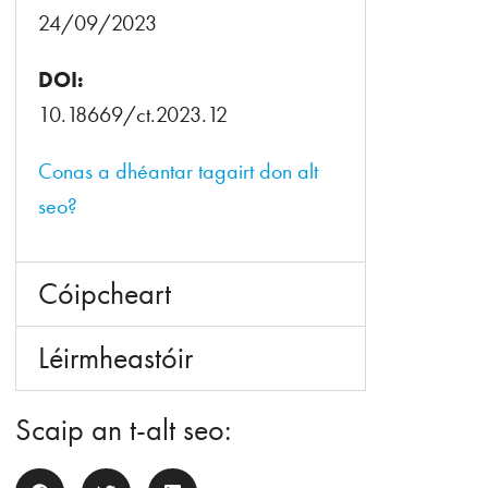
24/09/2023
DOI:
10.18669/ct.2023.12
Conas a dhéantar tagairt don alt
seo?
Cóipcheart
Léirmheastóir
Scaip an t-alt seo: