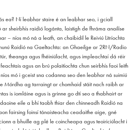
s ea? Ní leabhar staire é an leabhar seo, i gciall
 ar sheirbhís raidió logánta, laistigh de fhráma anailíse
r – níos mó ná a leath, an chaibidil le Reiviú Litríochta
e bhunú Raidió na Gaeltachta: an Ghaeilge ar 2RN/Radio
ultúr, theanga agus fhéiniúlacht, agus impleachtaí dá réir
 feachtais agus an brú polaitíochta chun seirbhís faoi leith
 níos mó i gceist sna codanna seo den leabhar ná suimiú
de Mórdha ag tarraingt ar chomhaid stáit nach raibh ar
tas is iomláine agus is grinne go dtí seo a thabhairt ar
s daoine eile a bhí taobh thiar den chinneadh Raidió na
aon fairsing foinsí tánaisteacha ceadaithe aige, gné
cionn a bhuille ag plé le coincheapa agus teoiriciúlacht i