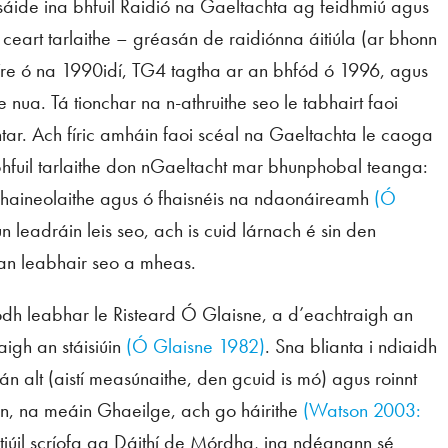
rsáide ina bhfuil Raidió na Gaeltachta ag feidhmiú agus
ú ceart tarlaithe – gréasán de raidiónna áitiúla (ar bhonn
tíre ó na 1990idí, TG4 tagtha ar an bhfód ó 1996, agus
se nua. Tá tionchar na n-athruithe seo le tabhairt faoi
r. Ach fíric amháin faoi scéal na Gaeltachta le caoga
bhfuil tarlaithe don nGaeltacht mar bhunphobal teanga:
 shaineolaithe agus ó fhaisnéis na ndaonáireamh
(Ó
n leadráin leis seo, ach is cuid lárnach é sin den
 an leabhair seo a mheas.
odh leabhar le Risteard Ó Glaisne, a d’eachtraigh an
aigh an stáisiúin
(Ó Glaisne 1982)
. Sna blianta i ndiaidh
nán alt (aistí measúnaithe, den gcuid is mó) agus roinnt
rinn, na meáin Ghaeilge, ach go háirithe
(Watson 2003:
irtiúil scríofa ag Dáithí de Mórdha, ina ndéanann sé