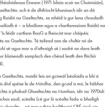
héaloideasa Éireann (1971 bliain scoir an Choimisiúin),
Gaeltachta: ach é de dhifríocht bhunúsach idir an dá
g Raidió na Gaeltachta, sa mhéid is gur lena chraoladh
bailíodh é – a bhailíonn agus a chartlannaíonn Raidió na
‘Is féidir cartlann RnaG a fheiscint mar cháipéis
ta na Gaeltachta. Tá taifead ann de chultúr nó de
 bhí sé agus mar a d’athraigh sé i saolré an dara leath
 gur blaiseadh samplach den chéad leath den fhichiú
).
a Gaeltachta, maidir leis an gcineál béaloidis a bhí á
 is díol spéise le de Mórdha, den gcuid is mó, le hábhar
tachta ó phobail Ghaeltachta na Mumhan, idir na 1970idí
has saoil, scéalta (cé gur lú scéalta fada a bhailigh
 chraolta – ná mar a thóg bailitheoirí CBÉ síos): sin