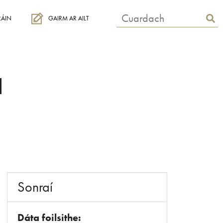
RÁIN
GAIRM AR AILT
l
Sonraí
Dáta foilsithe: