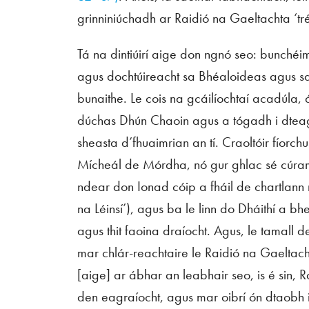
grinniniúchadh ar Raidió na Gaeltachta ‘tré 
Tá na dintiúirí aige don ngnó seo: bunché
agus dochtúireacht sa Bhéaloideas agus san
bunaithe. Le cois na gcáilíochtaí acadúla, 
dúchas Dhún Chaoin agus a tógadh i dteag
sheasta d’fhuaimrian an tí. Craoltóir fíorc
Mícheál de Mórdha, nó gur ghlac sé cúram 
ndear don Ionad cóip a fháil de chartlan
na Léinsí’), agus ba le linn do Dháithí a b
agus thit faoina draíocht. Agus, le tamall d
mar chlár-reachtaire le Raidió na Gaeltacht
[aige] ar ábhar an leabhair seo, is é sin,
den eagraíocht, agus mar oibrí ón dtaobh i