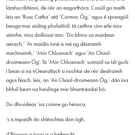
lámhscríbhinní, de réir an eagarthóra. Cosúil go maith
leis an ‘Rosc Catha’ atá ‘Cormac Óg,’ agus é spreagúil
beoga mar aisling pholaitiúil; tá ceithre cinn eile níos
séimhe, níos doilíosaí ann: ‘Do bhíos-sa maidean
aerach,’ ‘Ar maidin inné is mé ag déanamh
machnaimh,’ ‘Mór Chluanach’ agus ‘An Chaol-
droimeann Óg’. Tá ‘Mór Chluanach’ suimiúil sa tslí gurb
í bean sí na nGearaltach a nochtar de réir dealraimh
agus féach, leis, an ‘An Chaol-droimeann Óg,’ dán ina
bhfuil bean na haislinge mar bhantréadaí bó:
Do dhruideas ’na coinne go héasca,
’s is tapaidh do shléachtas don ógh,
d’fhiosras a turas is a héifeacht,