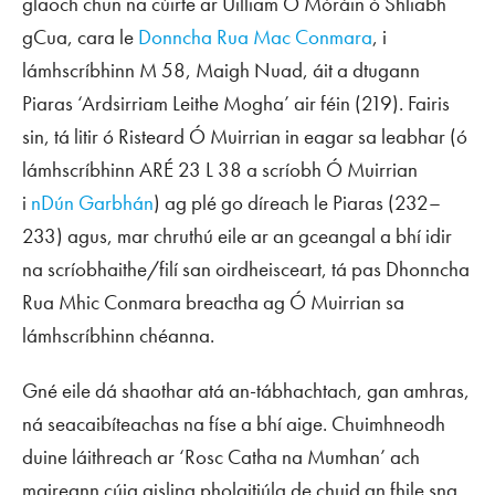
glaoch chun na cúirte ar Uilliam Ó Móráin ó Shliabh
gCua, cara le
Donncha Rua Mac Conmara
, i
lámhscríbhinn M 58, Maigh Nuad, áit a dtugann
Piaras ‘Ardsirriam Leithe Mogha’ air féin (219). Fairis
sin, tá litir ó Risteard Ó Muirrian in eagar sa leabhar (ó
lámhscríbhinn ARÉ 23 L 38 a scríobh Ó Muirrian
i
nDún Garbhán
) ag plé go díreach le Piaras (232–
233) agus, mar chruthú eile ar an gceangal a bhí idir
na scríobhaithe/filí san oirdheisceart, tá pas Dhonncha
Rua Mhic Conmara breactha ag Ó Muirrian sa
lámhscríbhinn chéanna.
Gné eile dá shaothar atá an-tábhachtach, gan amhras,
ná seacaibíteachas na físe a bhí aige. Chuimhneodh
duine láithreach ar ‘Rosc Catha na Mumhan’ ach
maireann cúig aisling pholaitiúla de chuid an fhile sna