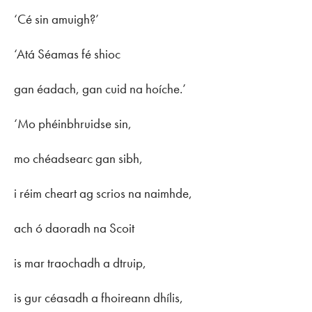
‘Cé sin amuigh?’
‘Atá Séamas fé shioc
gan éadach, gan cuid na hoíche.’
‘Mo phéinbhruidse sin,
mo chéadsearc gan sibh,
i réim cheart ag scrios na naimhde,
ach ó daoradh na Scoit
is mar traochadh a dtruip,
is gur céasadh a fhoireann dhílis,