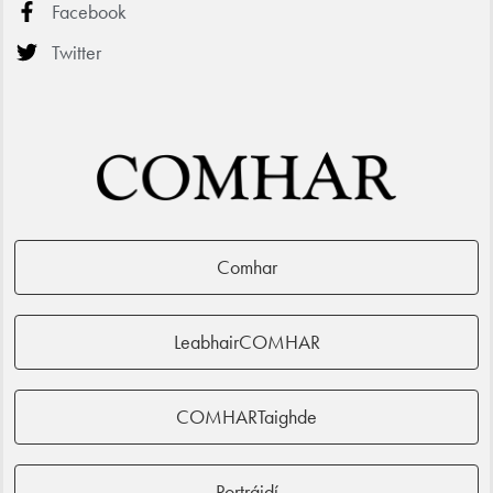
Facebook
Twitter
Comhar
LeabhairCOMHAR
COMHARTaighde
Portráidí