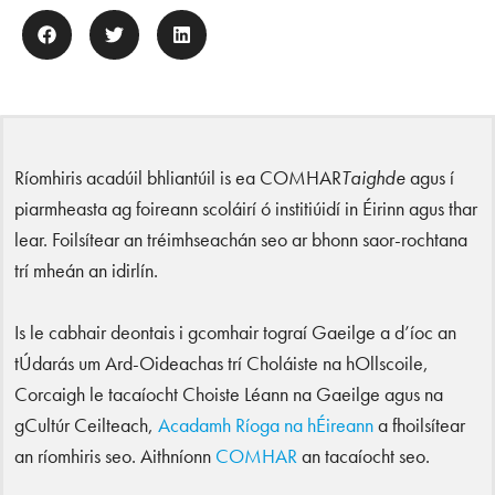
Ríomhiris acadúil bhliantúil is ea COMHAR
Taighde
agus í
piarmheasta ag foireann scoláirí ó institiúidí in Éirinn agus thar
lear. Foilsítear an tréimhseachán seo ar bhonn saor-rochtana
trí mheán an idirlín.
Is le cabhair deontais i gcomhair tograí Gaeilge a d’íoc an
tÚdarás um Ard-Oideachas trí Choláiste na hOllscoile,
Corcaigh le tacaíocht Choiste Léann na Gaeilge agus na
gCultúr Ceilteach,
Acadamh Ríoga na hÉireann
a fhoilsítear
an ríomhiris seo. Aithníonn
COMHAR
an tacaíocht seo.