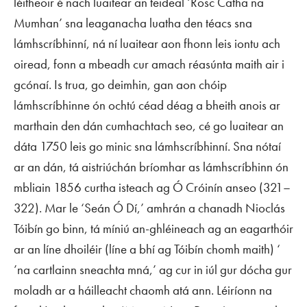
léitheoir é nach luaitear an teideal ‘Rosc Catha na
Mumhan’ sna leaganacha luatha den téacs sna
lámhscríbhinní, ná ní luaitear aon fhonn leis iontu ach
oiread, fonn a mbeadh cur amach réasúnta maith air i
gcónaí. Is trua, go deimhin, gan aon chóip
lámhscríbhinne ón ochtú céad déag a bheith anois ar
marthain den dán cumhachtach seo, cé go luaitear an
dáta 1750 leis go minic sna lámhscríbhinní. Sna nótaí
ar an dán, tá aistriúchán bríomhar as lámhscríbhinn ón
mbliain 1856 curtha isteach ag Ó Cróinín anseo (321–
322). Mar le ‘Seán Ó Dí,’ amhrán a chanadh Nioclás
Tóibín go binn, tá míniú an-ghléineach ag an eagarthóir
ar an líne dhoiléir (líne a bhí ag Tóibín chomh maith) ‘
’na cartlainn sneachta mná,’ ag cur in iúl gur dócha gur
moladh ar a háilleacht chaomh atá ann. Léiríonn na