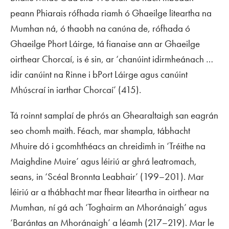
peann Phiarais rófhada riamh ó Ghaeilge liteartha na
Mumhan ná, ó thaobh na canúna de, rófhada ó
Ghaeilge Phort Láirge, tá fianaise ann ar Ghaeilge
oirthear Chorcaí, is é sin, ar ‘chanúint idirmheánach …
idir canúint na Rinne i bPort Láirge agus canúint
Mhúscraí in iarthar Chorcaí’ (415).
Tá roinnt samplaí de phrós an Ghearaltaigh san eagrán
seo chomh maith. Féach, mar shampla, tábhacht
Mhuire dó i gcomhthéacs an chreidimh in ‘Tréithe na
Maighdine Muire’ agus léiriú ar ghrá leatromach,
seans, in ‘Scéal Bronnta Leabhair’ (199–201). Mar
léiriú ar a thábhacht mar fhear liteartha in oirthear na
Mumhan, ní gá ach ‘Toghairm an Mhoránaigh’ agus
‘Barántas an Mhoránaigh’ a léamh (217–219). Mar le