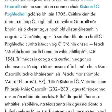
Gearailt
roimhe seo ná an ceann a chuir
Risteard Ó
Foghludha
i gcló sa bhliain 1905. Ceithre cinn de
dhánta a leag Ó Foghludha ar Mhac Gearailt nár
bhain leis ó cheart agus nach bhfuil san áireamh in
eagrán Uí Chróinín, agus tá saothar fileata a chaill Ó
Foghludha curtha isteach ag Ó Cróinín anseo — féach
‘Marbhchaoineadh Éamoinn Mhic Shíthigh’ (148–
156). Trí théacs is caoga atá curtha in eagar sa
chnuasach. Tá cúpla téacs anseo, áfach, nár chum Mac
Gearailt, ach a bhaineann leis. Féach, mar shampla,
‘Aor ar Phiaras’ (197), ‘Litir ó Risteard Ó Muirrian chun
Phiarais Mhic Gearailt’ (232–233), agus tá téacsanna
anseo ón mbéaloideas leis. B’fhéidir gurbh fhearr, ar
mhaithe le soiléire, na téacsanna sin agus na dánta a
bhfuil amhras fúthu .i. arbh eisean a chum go cinnte iad,