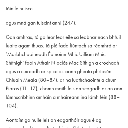
tóin le huisce
agus mná gan tuiscint ann! (247).
Gan amhras, tá go leor leor eile sa leabhar nach bhfuil
luaite agam thuas. Tá plé fada fiúntach sa réamhrá ar
‘Marbhchaoineadh Éamoinn Mhic Uilliam Mhic
Shíthigh’ faoin Athair Nioclás Mac Síthigh a crochadh
agus a cuireadh ar spíce os cionn gheata phríosún
Chluain Meala (80–87), ar na luathchaointe a chum
Piaras (11–17), chomh maith leis an scagadh ar an aon
lámhscríbhinn amháin a mhaireann ina lámh féin (88–
104).
Aontaím go huile leis an eagarthóir agus é ag