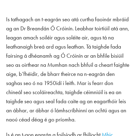
Is tathagach an t-eagrán seo atá curtha faoinár mbráid
ag an Dr Breandán Ó Cróinín. Leabhar toirtiúil atá ann,
leagan amach soiléir agus soléite air, agus tá na
leathanaigh breá ard agus leathan. Tá taighde fada
fairsing á dhéanamh ag Ó Cróinín ar an bhfile bisiúil
seo as oirthear na Mumhan nach bhfuil a cheart faighte
aige, b’fhéidir, de bharr theirce na n-eagrán den
saghas seo ó na 1950idí i leith. Mar is fearr don
chineál seo scoláireachta, taighde céimniúil is ea an
taighde seo agus seal fada caite ag an eagarthóir leis
an ábhar, ar ábhar ó lámhscríbhinní an ochtú agus an
naoú céad déag é go príomha.
Is é an t-aon eagrán a foilsíodh ar fhilíocht
Mhic