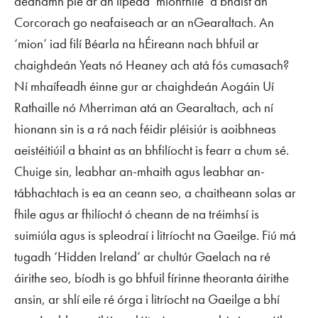
déanamh plé ar an lipéad ‘mionfhile’ a bhaist an
Corcorach go neafaiseach ar an nGearaltach. An
‘mion’ iad filí Béarla na hÉireann nach bhfuil ar
chaighdeán Yeats nó Heaney ach atá fós cumasach?
Ní mhaífeadh éinne gur ar chaighdeán Aogáin Uí
Rathaille nó Mherriman atá an Gearaltach, ach ní
hionann sin is a rá nach féidir pléisiúr is aoibhneas
aeistéitiúil a bhaint as an bhfilíocht is fearr a chum sé.
Chuige sin, leabhar an-mhaith agus leabhar an-
tábhachtach is ea an ceann seo, a chaitheann solas ar
fhile agus ar fhilíocht ó cheann de na tréimhsí is
suimiúla agus is spleodraí i litríocht na Gaeilge. Fiú má
tugadh ‘Hidden Ireland’ ar chultúr Gaelach na ré
áirithe seo, bíodh is go bhfuil fírinne theoranta áirithe
ansin, ar shlí eile ré órga i litríocht na Gaeilge a bhí