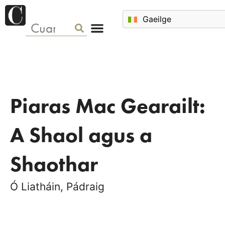
Piaras Mac Gearailt:
A Shaol agus a
Shaothar
Ó Liatháin, Pádraig