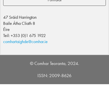
47 Sráid Harrington
Baile Átha Cliath 8
Éire
Teil: +353 (0)1 675 1922
comhartaighde@comhar.ie
© Comhar Teoranta, 2024.
ISSN: 2009-8626