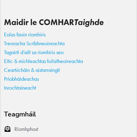
Maidir le COMHAR
Taighde
Eolas faoin ríomhiris
Treoracha Scríbhneoireachta
Tagairtí d’ailt sa ríomhiris seo
Eitic & míchleachtas foilsitheoireachta
Ceartúcháin & aistarraingtí
Príobháideachas
Inrochtaineacht
Teagmháil
Ríomhphost