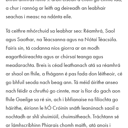
a chur i rannóg ar leith ag deireadh an leabhair
seachas i measc na ndánta eile.
Tá ceithre mhórchuid sa leabhar seo: Réamhrá, Saol
agus Saothar, na Téacsanna agus na Nótaí Téacsúla.
Fairis sin, tá codanna níos giorra ar an modh
eagarthóireachta agus ar chúrsaí teanga agus
meadarachta. Breis is céad leathanach atá sa réamhrá
ar shaol an fhile, a fhágann é pas fada don léitheoir, cé
go bhfuil seoda nach beag ann. Tá méid áirithe anseo
nach féidir a chruthú go cinnte, mar is fíor do gach aon
fhile Gaeilge sa ré sin, ach i bhfianaise na filíochta go
háirithe, éiríonn le hÓ Cróinín snáth leanúnach saoil a
nochtadh ar shlí shuimiúil, chuimsitheach. Tráchtann sé
ar lámhscríbhinn Phiarais chomh maith, atá anois i