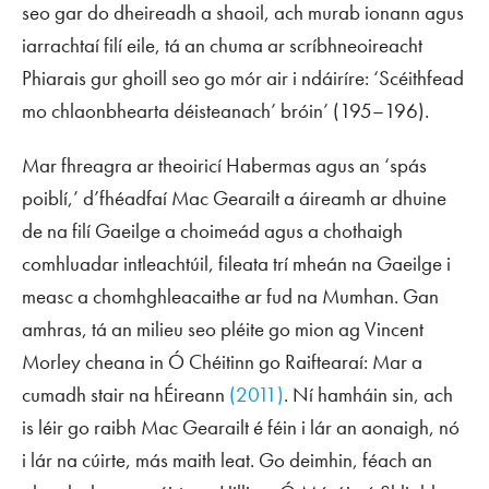
seo gar do dheireadh a shaoil, ach murab ionann agus
iarrachtaí filí eile, tá an chuma ar scríbhneoireacht
Phiarais gur ghoill seo go mór air i ndáiríre: ‘Scéithfead
mo chlaonbhearta déisteanach’ bróin’ (195–196).
Mar fhreagra ar theoiricí Habermas agus an ‘spás
poiblí,’ d’fhéadfaí Mac Gearailt a áireamh ar dhuine
de na filí Gaeilge a choimeád agus a chothaigh
comhluadar intleachtúil, fileata trí mheán na Gaeilge i
measc a chomhghleacaithe ar fud na Mumhan. Gan
amhras, tá an
milieu
seo pléite go mion ag Vincent
Morley cheana in
Ó Chéitinn go Raiftearaí: Mar a
cumadh stair na hÉireann
(2011)
. Ní hamháin sin, ach
is léir go raibh Mac Gearailt é féin i lár an aonaigh, nó
i lár na cúirte, más maith leat. Go deimhin, féach an