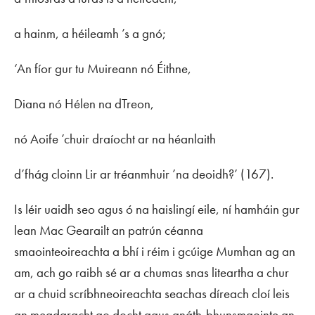
a hainm, a héileamh ’s a gnó;
‘An fíor gur tu Muireann nó Éithne,
Diana nó Hélen na dTreon,
nó Aoife ’chuir draíocht ar na héanlaith
d’fhág cloinn Lir ar tréanmhuir ’na deoidh?’ (167).
Is léir uaidh seo agus ó na haislingí eile, ní hamháin gur
lean Mac Gearailt an patrún céanna
smaointeoireachta a bhí i réim i gcúige Mumhan ag an
am, ach go raibh sé ar a chumas snas liteartha a chur
ar a chuid scríbhneoireachta seachas díreach cloí leis
an meadaracht go docht agus gnáth-bhunsmaointe an