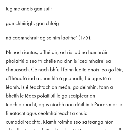
tug me anois gan suilt
gan chléirigh, gan chloig
ná caomhchruit ag seinim laoithe’ (175).
N
í nach iontas, b’fhéidir, ach is iad na hamhráin
pholaitiúla seo trí chéile na cinn is ‘ceolmhaire’ sa
chnuasach. Cé nach bhfuil foinn luaite anois leo go léir,
d’fhéadfá iad a shamhlú á gcanadh, fiú agus tú á
léamh. Is éifeachtach an meán, go deimhin, fonn a
bheith le téacs polaitiúil le go scaipfear an
teachtaireacht, agus níorbh aon dóithín é Piaras mar le
fileatacht agus ceolmhaireacht a chuid
cumadóireachta. Riamh roimhe seo sa teanga níor