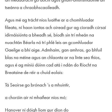
tseánra a chraobhscaoileadh.
Agus mé ag trácht níos luaithe ar a chomhluadar
fileata, ní haon iontas ach oiread gur ag cíoradh cúrsaí
idirnáisiúnta a bheadh sé, bíodh sin trí mheán na
nuachtán Béarla nó trí phlé leis an gcomhluadar
Gaeilge a bhí aige. Admhaím, gan amhras, go bhfuil
blas na méine agus an chlaonta ar na línte seo thíos,
agus é ag míniú dúinn cad atá i ndán do Ríocht na
Breataine de réir a chuid eolais:
Tá Seoirse go brónach ’s a mhuintir,
a choróin air ní mhaífear níos mó;
Hanover ní dóigh liom gur díon do