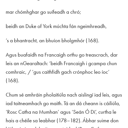
mar chómhghar go suífeadh a chró;
beidh an Duke of York múchta fán ngeimhreadh,
’s a bhantracht, an bhuíon bholgmhór (168).
Agus buafaidh na Francaigh orthu go treascrach, dar
leis an nGearaltach: ‘beidh Francaigh i gcampa chun
comhraic, / ’gus caithfidh gach crónphoc leo íoc’
(168).
Chum sé amhráin pholaitiúla nach aislingí iad leis, agus
iad taitneamhach go maith. Tá an dá cheann is cáiliúla,
‘Rosc Catha na Mumhan’ agus ‘Seán Ó Dí’, curtha le
hais a chéile sa leabhar (178–182). Ábhar suime don