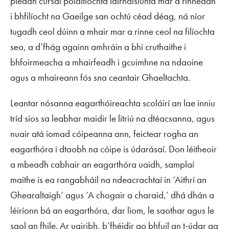
pléadh cúrsaí polaitíochta idirnáisiúnta mar a rinneadh
i bhfilíocht na Gaeilge san ochtú céad déag, ná níor
tugadh ceol dúinn a mhair mar a rinne ceol na filíochta
seo, a d’fhág againn amhráin a bhí cruthaithe i
bhfoirmeacha a mhairfeadh i gcuimhne na ndaoine
agus a mhaireann fós sna ceantair Ghaeltachta.
Leantar nósanna eagarthóireachta scoláirí an lae inniu
tríd síos sa leabhar maidir le litriú na dtéacsanna, agus
nuair atá iomad cóipeanna ann, feictear rogha an
eagarthóra i dtaobh na cóipe is údarásaí. Don léitheoir
a mbeadh cabhair an eagarthóra uaidh, samplaí
maithe is ea rangabháil na ndeacrachtaí in ‘Aithrí an
Ghearaltaigh’ agus ‘A chogair a charaid,’ dhá dhán a
léiríonn bá an eagarthóra, dar liom, le saothar agus le
saol an fhile. Ar uairibh, b’fhéidir go bhfuil an t-údar ag