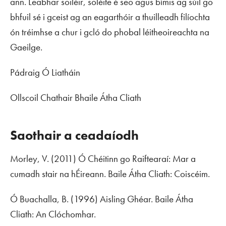
ann. Leabhar soiléir, soléite é seo agus bímis ag súil go
bhfuil sé i gceist ag an eagarthóir a thuilleadh filíochta
ón tréimhse a chur i gcló do phobal léitheoireachta na
Gaeilge.
Pádraig Ó Liatháin
Ollscoil Chathair Bhaile Átha Cliath
Saothair a ceadaíodh
Morley, V. (2011)
Ó Chéitinn go Raiftearaí: Mar a
cumadh stair na hÉireann
. Baile Átha Cliath: Coiscéim.
Ó Buachalla, B. (1996)
Aisling Ghéar
. Baile Átha
Cliath: An Clóchomhar.