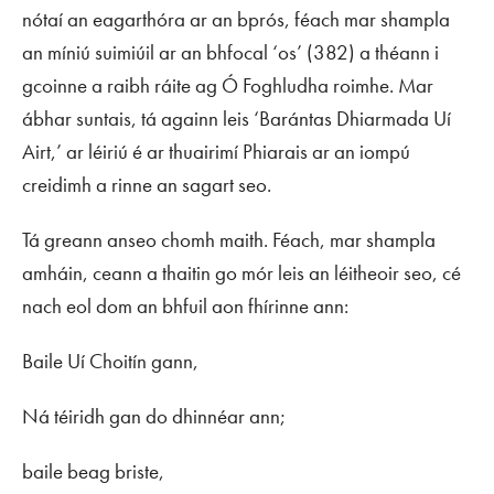
nótaí an eagarthóra ar an bprós, féach mar shampla
an míniú suimiúil ar an bhfocal ‘os’ (382) a théann i
gcoinne a raibh ráite ag Ó Foghludha roimhe. Mar
ábhar suntais, tá againn leis ‘Barántas Dhiarmada Uí
Airt,’ ar léiriú é ar thuairimí Phiarais ar an iompú
creidimh a rinne an sagart seo.
Tá greann anseo chomh maith. Féach, mar shampla
amháin, ceann a thaitin go mór leis an léitheoir seo, cé
nach eol dom an bhfuil aon fhírinne ann:
Baile Uí Choitín gann,
Ná téiridh gan do dhinnéar ann;
baile beag briste,