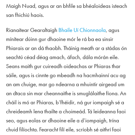
Maigh Nuad, agus ar an bhfile sa bhéaloideas isteach
san fhichiú haois.
Rianaítear Gearaltaigh
Bhaile Uí Chionnaola
, agus
mínítear dúinn gur dhaoine mór le rá ba ea sinsir
Phiarais ar an dá thaobh. Tháinig meath ar a stádas ón
seachtú céad déag amach, áfach, dála mórán eile.
Seans maith gur cuireadh oideachas ar Phiaras thar
sáile, agus is cinnte go mbeadh na hacmhainní acu ag
an am chuige, mar go ndearna a mhuintir airgead um
an dtaca sin mar cheannaithe is smuglálaithe fíona. An
cháil is mó ar Phiaras, b’fhéidir, ná gur iompaigh sé a
chreideamh lena thailte a choimeád. Tá leideanna faoi
seo, agus eolas ar dhaoine eile a d’iompaigh, trína
chuid filíochta. Fearacht filí eile, scríobh sé aithrí faoi