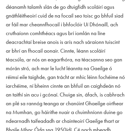
déanamh talamh slán de go dtuigfidh scoláirí agus
gnáthléitheoirí cuid de na focail seo toisc go bhfuil siad
ar fáil mar cheannfhocail i bhfoclóir Uí Dhónaill, ach
cruthaíonn comhthéacs agus brí iomlán na líne
deacrachtaí breise anois is arís nach sáraíonn tuiscint
ar bhrí an fhocail aonair. Cinnte, léann scoláirí
téacsúla, ar nós an eagarthóra, na téacsanna seo gan
mórán stró, ach mar le lucht léannta na Gaeilge ó
réimsí eile taighde, gan trácht ar mhic léinn fochéime nó
iarchéime, ní bheinn cinnte an bhfuil an caighdeán nó
an taithí sin acu i gcónaí. Chuige sin, áfach, is cabhrach
an plé sa rannóg teanga ar chanúint Ghaeilge oirthear
na Mumhan, go háirithe nuair a chuimhníonn duine go
ndearnadh taifeadadh ar chainteoirí Gaeilge thart ar
Bhaile Mhac Óda sna 1950idí. Cé nach mbeadh