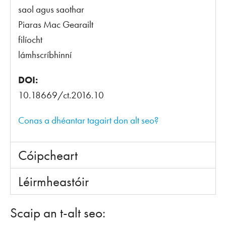
saol agus saothar
Piaras Mac Gearailt
filíocht
lámhscríbhinní
DOI:
10.18669/ct.2016.10
Conas a dhéantar tagairt don alt seo?
Cóipcheart
Léirmheastóir
Scaip an t-alt seo: