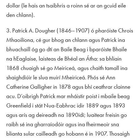
dollar (le hais an tsaibhris a roinn sé ar an gcuid eile
den chlann).
3. Patrick A. Dougher (1846–1907) ó pharóiste Chrois
Mhaoilíona, cé gur bhog an chlann agus Patrick ina
bhuachaill óg go dtí an Baile Beag i bparóiste Bhaile
na hEaglaise, laisteas de Bhéal an Átha: sa bhliain
1868 chuaigh sé go Meiriceá, agus chaith tamall ina
shaighdiúir le slua muirí Mheiriceá. Phós sé Ann
Catherine Galligher in 1878 agus bhí ceathrar clainne
acu. D’oibrigh Patrick mar mháistir poist i mbaile beag
Greenfield i stát Nua-Eabhrac idir 1889 agus 1893
agus arís ag deireadh na 1890idí; luaitear freisin go
raibh sé ina gharraíodóir agus ina fheirmeoir sna
blianta sular cailleadh go hobann é in 1907. Thosaigh