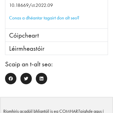
10.18669/ct.2022.09
Conas a dhéantar tagairt don alt seo?
Cóipcheart
Léirmheastóir
Scaip an t-alt seo:
Ríomhiris acadúil bhliantúil is ea COMHAR
Taighde
agus í