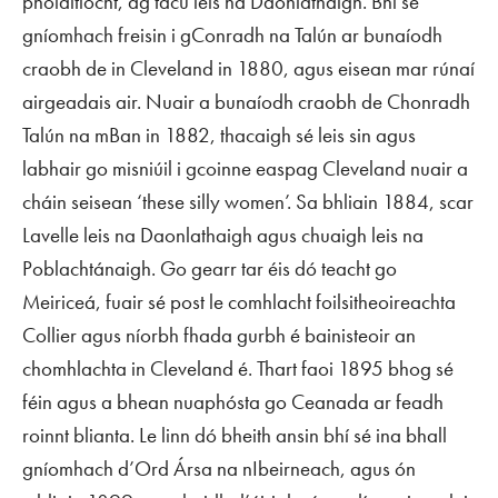
pholaitíocht, ag tacú leis na Daonlathaigh. Bhí sé
gníomhach freisin i gConradh na Talún ar bunaíodh
craobh de in Cleveland in 1880, agus eisean mar rúnaí
airgeadais air. Nuair a bunaíodh craobh de Chonradh
Talún na mBan in 1882, thacaigh sé leis sin agus
labhair go misniúil i gcoinne easpag Cleveland nuair a
cháin seisean ‘these silly women’. Sa bhliain 1884, scar
Lavelle leis na Daonlathaigh agus chuaigh leis na
Poblachtánaigh. Go gearr tar éis dó teacht go
Meiriceá, fuair sé post le comhlacht foilsitheoireachta
Collier agus níorbh fhada gurbh é bainisteoir an
chomhlachta in Cleveland é. Thart faoi 1895 bhog sé
féin agus a bhean nuaphósta go Ceanada ar feadh
roinnt blianta. Le linn dó bheith ansin bhí sé ina bhall
gníomhach d’Ord Ársa na nIbeirneach, agus ón