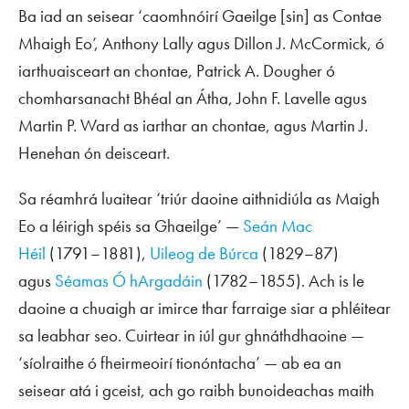
Ba iad an seisear ‘caomhnóirí Gaeilge [sin] as Contae
Mhaigh Eo’, Anthony Lally agus Dillon J. McCormick, ó
iarthuaisceart an chontae, Patrick A. Dougher ó
chomharsanacht Bhéal an Átha, John F. Lavelle agus
Martin P. Ward as iarthar an chontae, agus Martin J.
Henehan ón deisceart.
Sa réamhrá luaitear ‘triúr daoine aithnidiúla as Maigh
Eo a léirigh spéis sa Ghaeilge’ —
Seán Mac
Héil
(1791–1881),
Uileog de Búrca
(1829–87)
agus
Séamas Ó hArgadáin
(1782–1855). Ach is le
daoine a chuaigh ar imirce thar farraige siar a phléitear
sa leabhar seo. Cuirtear in iúl gur ghnáthdhaoine —
‘síolraithe ó fheirmeoirí tionóntacha’ — ab ea an
seisear atá i gceist, ach go raibh bunoideachas maith