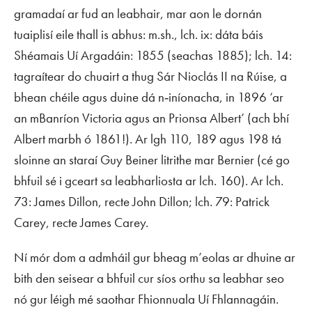
gramadaí ar fud an leabhair, mar aon le dornán
tuaiplisí eile thall is abhus: m.sh., lch. ix: dáta báis
Shéamais Uí Argadáin: 1855 (seachas 1885); lch. 14:
tagraítear do chuairt a thug Sár Nioclás II na Rúise, a
bhean chéile agus duine dá n‑iníonacha, in 1896 ‘ar
an mBanríon Victoria agus an Prionsa Albert’ (ach bhí
Albert marbh ó 1861!). Ar lgh 110, 189 agus 198 tá
sloinne an staraí Guy Beiner litrithe mar Bernier (cé go
bhfuil sé i gceart sa leabharliosta ar lch. 160). Ar lch.
73: James Dillon, recte John Dillon; lch. 79: Patrick
Carey, recte James Carey.
Ní mór dom a admháil gur bheag m’eolas ar dhuine ar
bith den seisear a bhfuil cur síos orthu sa leabhar seo
nó gur léigh mé saothar Fhionnuala Uí Fhlannagáin.