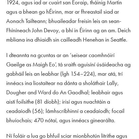
1924, agus iad ar cuairt san Eoraip, tháinig Martin
agus a bhean go hÉirinn, mar ar fhreastail siad ar
Aonach Tailteann; bhuaileadar freisin leis an sean-
Fhíníneach John Devoy, a bhí in Éirinn ag an am. Deich
mbliana ina dhiaidh sin cailleadh Henehan in Seattle.
I dteannta na gcuntas ar an ‘seisear caomhnóirí
Gaeilge as Maigh Eo’, tá sraith aguisíní úsáideacha ag
gabháil leis an leabhar (lgh 154–224), mar atá, trí
innéacs ina liostaítear na dánta a sholáthair Lally,
Dougher and Ward do
An Gaodhal
; leabhair agus
aistí foilsithe (81 díobh); irisí agus nuachtáin a
ceadaíodh (56); lámhscríbhinní a ceadaíodh; focail
bhuíochais; 470 nótaí, agus innéacs ginearálta.
Ní foláir a lua go bhfuil sciar mionbhotún litrithe agus