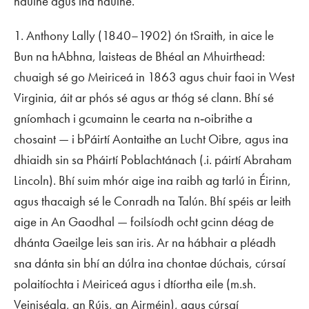
nduine agus ina nduine.
1. Anthony Lally (1840–1902) ón tSraith, in aice le
Bun na hAbhna, laisteas de Bhéal an Mhuirthead:
chuaigh sé go Meiriceá in 1863 agus chuir faoi in West
Virginia, áit ar phós sé agus ar thóg sé clann. Bhí sé
gníomhach i gcumainn le cearta na n‑oibrithe a
chosaint — i bPáirtí Aontaithe an Lucht Oibre, agus ina
dhiaidh sin sa Pháirtí Poblachtánach (.i. páirtí Abraham
Lincoln). Bhí suim mhór aige ina raibh ag tarlú in Éirinn,
agus thacaigh sé le Conradh na Talún. Bhí spéis ar leith
aige in
An Gaodhal
— foilsíodh ocht gcinn déag de
dhánta Gaeilge leis san iris. Ar na hábhair a pléadh
sna dánta sin bhí an dúlra ina chontae dúchais, cúrsaí
polaitíochta i Meiriceá agus i dtíortha eile (m.sh.
Veiniséala, an Rúis, an Airméin), agus cúrsaí