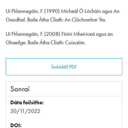
Uí Fhlannagáin, F. (1990)
Mícheál Ó Lócháin agus An
Gaodhal
. Baile Átha Cliath: An Clóchomhar Tta.
Uí Fhlannagáin, F. (2008)
Fíníní Mheiriceá agus an
Ghaeilge
. Baile Átha Cliath: Coiscéim.
Íoslódáil PDF
Sonraí
Dáta foilsithe:
30/11/2022
DOI: