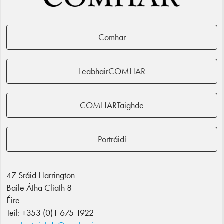
Comhar
LeabhairCOMHAR
COMHARTaighde
Portráidí
47 Sráid Harrington
Baile Átha Cliath 8
Éire
Teil: +353 (0)1 675 1922