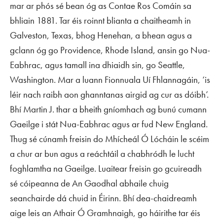
mar ar phós sé bean óg as Contae Ros Comáin sa
bhliain 1881. Tar éis roinnt blianta a chaitheamh in
Galveston, Texas, bhog Henehan, a bhean agus a
gclann óg go Providence, Rhode Island, ansin go Nua-
Eabhrac, agus tamall ina dhiaidh sin, go Seattle,
Washington. Mar a luann Fionnuala Uí Fhlannagáin, ‘is
léir nach raibh aon ghanntanas airgid ag cur as dóibh’.
Bhí Martin J. thar a bheith gníomhach ag bunú cumann
Gaeilge i stát Nua-Eabhrac agus ar fud New England.
Thug sé cúnamh freisin do Mhícheál Ó Lócháin le scéim
a chur ar bun agus a reáchtáil a chabhródh le lucht
foghlamtha na Gaeilge. Luaitear freisin go gcuireadh
sé cóipeanna de
An Gaodhal
abhaile chuig
seanchairde dá chuid in Éirinn. Bhí dea-chaidreamh
aige leis an Athair Ó Gramhnaigh, go háirithe tar éis