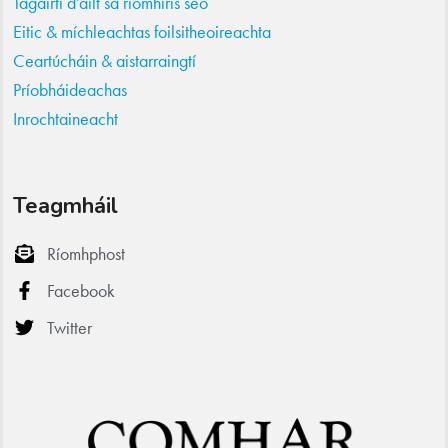
Tagairtí d’ailt sa ríomhiris seo
Eitic & míchleachtas foilsitheoireachta
Ceartúcháin & aistarraingtí
Príobháideachas
Inrochtaineacht
Teagmháil
Ríomhphost
Facebook
Twitter