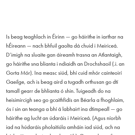
Is beag teaghlach in Éirinn — go háirithe in iarthar na
hÉireann — nach bhfuil gaolta dá chuid i Meiriceá.
D’imigh na sluaite gan áireamh trasna an Atlantaigh,
go háirithe sna blianta i ndiaidh an Drochshaoil (.i. an
Gorta Mór). Ina measc siúd, bhí cuid mhór cainteoirí
Gaeilge, ach is beag aird a tugadh orthusan go dtí
tamall gearr de bhlianta ó shin. Tuigeadh do na
heisimircigh seo go gcaithfidís an Béarla a fhoghlaim,
ós í sin an teanga a bhí á labhairt ina dtimpeall — go
háirithe ag lucht an údaráis i Meiriceá. (Agus níorbh
iad na húdaráis pholaitiúla amháin iad siúd, ach na