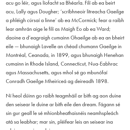
acu go léir, agus líofacht sa Bhéarla. Filí ab ea beirt
acu, Lally agus Dougher; ‘scríbhneoir litreacha Gaeilge
a phléigh cúrsaí a linne’ ab ea McCormick; fear a raibh
lear amhrán aige le filí as Maigh Eo ab ea Ward;
daoine a d’eagraigh cumainn Ghaeilge ab ea an bheirt
eile — bhunaigh Lavelle an chéad chumann Gaeilge in
Montréal, Ceanada, in 1899, agus bhunaigh Henehan
cumainn in Rhode Island, Connecticut, Nua-Eabhrac
agus Massachusetts, agus mhol sé go mbunófaí
Conradh Gaeilge Mheiriceá ag deireadh 1898.
Ní heol dúinn go raibh teagmháil ar bith ag aon duine
den seisear le duine ar bith eile den dream. Fágann sé
sin gur geall le sé mhionbheathaisnéis neamhspleách
atá sa leabhar; mar sin, pléifear leis an seisear ina