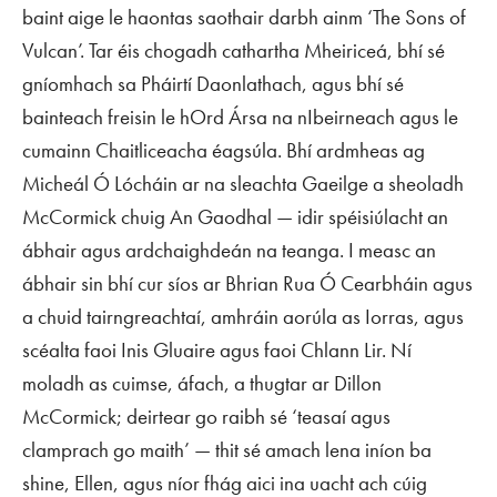
baint aige le haontas saothair darbh ainm ‘The Sons of
Vulcan’. Tar éis chogadh cathartha Mheiriceá, bhí sé
gníomhach sa Pháirtí Daonlathach, agus bhí sé
bainteach freisin le hOrd Ársa na nIbeirneach agus le
cumainn Chaitliceacha éagsúla. Bhí ardmheas ag
Micheál Ó Lócháin ar na sleachta Gaeilge a sheoladh
McCormick chuig
An Gaodhal
— idir spéisiúlacht an
ábhair agus ardchaighdeán na teanga. I measc an
ábhair sin bhí cur síos ar Bhrian Rua Ó Cearbháin agus
a chuid tairngreachtaí, amhráin aorúla as Iorras, agus
scéalta faoi Inis Gluaire agus faoi Chlann Lir. Ní
moladh as cuimse, áfach, a thugtar ar Dillon
McCormick; deirtear go raibh sé ‘teasaí agus
clamprach go maith’ — thit sé amach lena iníon ba
shine, Ellen, agus níor fhág aici ina uacht ach cúig