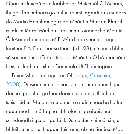
Nuair a sheiceálas a leabhar ar Mhícheál Ó Lóchain,
thugas faoi ndeara go bhfuil roinnt tagairtí san innéacs
do Martin Henehan agus do Mháirtín Mac an Bháird —
istigh sa téacs úsáidtear freisin na foirmeacha Máirtín
Ó hAonacháin agus M.P. Ward faoi seach — agus
luaitear P.A. Dougher sa téacs (lch. 28), cé nach bhfuil
sé san innéacs. (Tagraítear do Mháirtín Ó hAonacháin
freisin i leabhar eile le Fionnuala Uí Fhlannagáin
—
Fíníní Mheiriceá agus an Ghaeilge
,
Coiscéim,
2008
). Dúisíonn na leabhair sin an smaoineamh gur
dócha go bhfuil go leor daoine eile de leithéidí an
tseisir úd as Maigh Eo a bhfuil a n‑ainmneacha ligthe i
ndearmad — nó fágtha i bhfolach i gcáipéisí nár
scrúdaíodh i gceart go fóill. Duine den chineál sin, a
bhfuil suim ar leith agam féin ann, ab ea Seoirse Mac