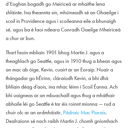
d’Eoghan bogadh go Meiriceá ar mhaithe lena
shláinte. Ina theannta sin, mhúineadh sé an Ghaeilge i
scoil in Providence agus i scoileanna eile a bhunaigh
sé, agus ba é faoi ndeara Conradh Gaeilge Mheiriceá
a chur ar bun.
Thart faoin mbliain 1901 bhog Martin J. agus a
theaghlach go Seattle, agus in 1910 thug a bhean agus
an mac ab óige, Kevin, cuairt ar an Eoraip. Nuair a
thángadar go hÉirinn, cláraíodh Kevin, a bhí dhá
bhliain déag d’aois, ina mhac léinn i Scoil Éanna. Ach
bhí uaigneas ar an mbuachaill agus thug a mháthair
abhaile léi go Seattle é tar éis roinnt míonna — rud a
chuir olc ar an ardmháistir,
Pádraic Mac Piarais
.
Dealraíonn sé nach raibh Martin J. chomh gníomhach