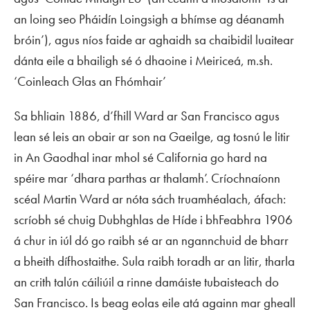
an loing seo Pháidín Loingsigh a bhímse ag déanamh
bróin’), agus níos faide ar aghaidh sa chaibidil luaitear
dánta eile a bhailigh sé ó dhaoine i Meiriceá, m.sh.
‘Coinleach Glas an Fhómhair’
Sa bhliain 1886, d’fhill Ward ar San Francisco agus
lean sé leis an obair ar son na Gaeilge, ag tosnú le litir
in
An Gaodhal
inar mhol sé California go hard na
spéire mar ‘dhara parthas ar thalamh’. Críochnaíonn
scéal Martin Ward ar nóta sách truamhéalach, áfach:
scríobh sé chuig Dubhghlas de Híde i bhFeabhra 1906
á chur in iúl dó go raibh sé ar an ngannchuid de bharr
a bheith dífhostaithe. Sula raibh toradh ar an litir, tharla
an crith talún cáiliúil a rinne damáiste tubaisteach do
San Francisco. Is beag eolas eile atá againn mar gheall