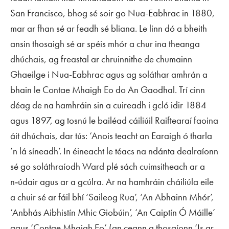
San Francisco, bhog sé soir go Nua-Eabhrac in 1880,
mar ar fhan sé ar feadh sé bliana. Le linn dó a bheith
ansin thosaigh sé ar spéis mhór a chur ina theanga
dhúchais, ag freastal ar chruinnithe de chumainn
Ghaeilge i Nua-Eabhrac agus ag soláthar amhrán a
bhain le Contae Mhaigh Eo do
An Gaodhal
. Trí cinn
déag de na hamhráin sin a cuireadh i gcló idir 1884
agus 1897, ag tosnú le bailéad cáiliúil Raiftearaí faoina
áit dhúchais, dar tús: ‘Anois teacht an Earaigh ó tharla
’n lá síneadh’. In éineacht le téacs na ndánta dealraíonn
sé go soláthraíodh Ward plé sách cuimsitheach ar a
n‑údair agus ar a gcúlra. Ar na hamhráin cháiliúla eile
a chuir sé ar fáil bhí ‘Saileog Rua’, ‘An Abhainn Mhór’,
‘Anbhás Aibhistín Mhic Giobúin’, ‘An Caiptín Ó Máille’
agus ‘Contae Mhaigh Eo’ (an ceann a thosaíonn ‘Is ar