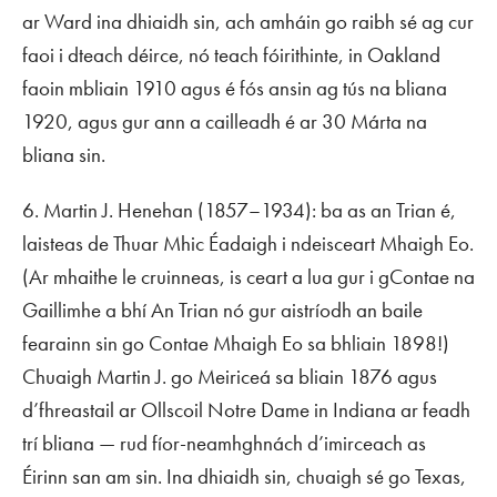
ar Ward ina dhiaidh sin, ach amháin go raibh sé ag cur
faoi i dteach déirce, nó teach fóirithinte, in Oakland
faoin mbliain 1910 agus é fós ansin ag tús na bliana
1920, agus gur ann a cailleadh é ar 30 Márta na
bliana sin.
6. Martin J. Henehan (1857–1934): ba as an Trian é,
laisteas de Thuar Mhic Éadaigh i ndeisceart Mhaigh Eo.
(Ar mhaithe le cruinneas, is ceart a lua gur i gContae na
Gaillimhe a bhí An Trian nó gur aistríodh an baile
fearainn sin go Contae Mhaigh Eo sa bhliain 1898!)
Chuaigh Martin J. go Meiriceá sa bliain 1876 agus
d’fhreastail ar Ollscoil Notre Dame in Indiana ar feadh
trí bliana — rud fíor-neamhghnách d’imirceach as
Éirinn san am sin. Ina dhiaidh sin, chuaigh sé go Texas,