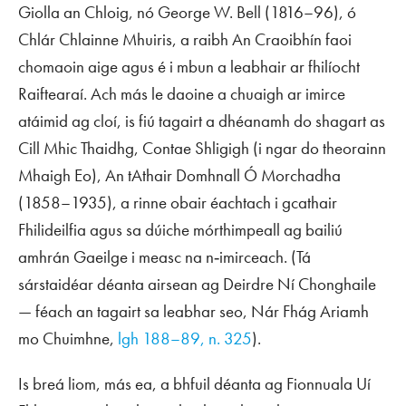
Giolla an Chloig, nó George W. Bell (1816–96), ó
Chlár Chlainne Mhuiris, a raibh An Craoibhín faoi
chomaoin aige agus é i mbun a leabhair ar fhilíocht
Raiftearaí. Ach más le daoine a chuaigh ar imirce
atáimid ag cloí, is fiú tagairt a dhéanamh do shagart as
Cill Mhic Thaidhg, Contae Shligigh (i ngar do theorainn
Mhaigh Eo), An tAthair Domhnall Ó Morchadha
(1858–1935), a rinne obair éachtach i gcathair
Fhilideilfia agus sa dúiche mórthimpeall ag bailiú
amhrán Gaeilge i measc na n‑imirceach. (Tá
sárstaidéar déanta airsean ag Deirdre Ní Chonghaile
— féach an tagairt sa leabhar seo,
Nár Fhág Ariamh
mo Chuimhne
,
lgh 188–89, n. 325
).
Is breá liom, más ea, a bhfuil déanta ag Fionnuala Uí