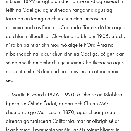
mbliain 1899 ar aghaidh d’éirigh sé an-díograiseach i
leith na Gaeilge, ag múineadh ranganna agus ag
iarraidh an teanga a chur chun cinn i measc na
n‑inimirceach as Éirinn i gCeanada. Tar éis dó féin agus
dá chlann filleadh ar Cleveland sa bhliain 1905, áfach,
ní raibh baint ar bith níos mó aige le hOrd Ársa na
nIbeirneach ná le cur chun cinn na Gaeilge, cé gur lean
sé de bheith gníomhach i gcumainn Chaitliceacha agus
náisiúnta eile. Ní léir cad ba chúis leis an athrú meoin
seo.
5. Martin P. Ward (1846–1920) ó Dhoire an tSlabhra i
bparóiste Oileán Éadaí, ar bhruach Chuan Mó:
chuaigh sé go Meiriceá in 1870, agus chuaigh caol
díreach go tuaisceart California, mar ar oibrigh sé ar
feadh tamaill mar mhianadóir. Tar éis roinnt blianta in