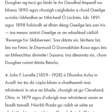
Dougher ag tacú go láidir le
An Gaodhal
timpeall na
bliana 1890 agus chuaigh caighdeán a chuid Gaeilge
scríofa i bhfeidhm ar Mhícheál Ó Lócháin. Idir 1891
agus 1898 foilsíodh sé dhán déag Gaeilge leis san iris
— ina measc aistriú Gaeilge ar an mbailéad cáiliúil
‘Revenge for Skibbereen’. Sna dánta sin, léirítear bá
leis na Fíníní, le Diarmuid Ó Donnabháin Rosa agus leis
an bhfeachtas dinimíte i Sasana. Ina dteannta sin, chum
Dougher roinnt dánta Béarla.
4. John F. Lavelle (1859–1928) ó Dhumha Acha in
Acaill: tar éis dó cúpla bliain a chaitheamh mar
mhúinteoir in aice an bhaile, chuaigh sé go Cleveland,
Ohio, in 1879 agus d’oibrigh mar mhúinteoir ansin ar
feadh tamaill. Níorbh fhada go raibh sé sáite sa