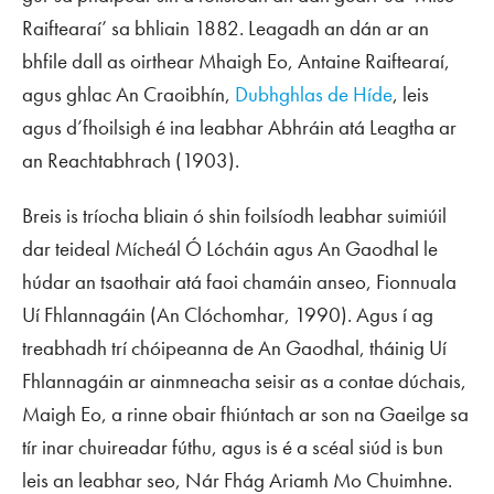
Raiftearaí’ sa bhliain 1882. Leagadh an dán ar an
bhfile dall as oirthear Mhaigh Eo, Antaine Raiftearaí,
agus ghlac An Craoibhín,
Dubhghlas de Híde
, leis
agus d’fhoilsigh é ina leabhar
Abhráin atá Leagtha ar
an Reachtabhrach
(1903).
Breis is tríocha bliain ó shin foilsíodh leabhar suimiúil
dar teideal Mícheál Ó Lócháin agus
An Gaodhal
le
húdar an tsaothair atá faoi chamáin anseo, Fionnuala
Uí Fhlannagáin (An Clóchomhar, 1990). Agus í ag
treabhadh trí chóipeanna de
An Gaodhal
, tháinig Uí
Fhlannagáin ar ainmneacha seisir as a contae dúchais,
Maigh Eo, a rinne obair fhiúntach ar son na Gaeilge sa
tír inar chuireadar fúthu, agus is é a scéal siúd is bun
leis an leabhar seo,
Nár Fhág Ariamh Mo Chuimhne
.