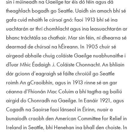
sin i múineadh na Gaeilge tar éis dó féin agus dá
theaghlach bogadh go Seattle. Uaidh sin amach bhí sé
gafa cuid mhaith le cúrsaí gnó: faoi 1913 bhí sé ina
uachtarán ar thrí chomhlacht agus ina leasuachtarán ar
bhanc tráchtála sa chathair. Mar sin féin, ní dhearna sé
dearmad de chúrsaí na hÉireann. In 1905 chuir sé
airgead abhaile chuig coláiste Gaeilge nuabhunaithe i
dTuar Mhic Éadaigh .i. Coláiste Chonnacht. An bhliain
dár gcionn d’eagraigh sé fáilte chroíúil go Seattle
roimh An gCraoibhín, agus in 1913 rinne sé an gar
céanna d’Fhionán Mac Coluim a bhí tagtha ag bailiú
airgid do Chonradh na Gaeilge. In Eanáir 1921, agus
Cogadh na Saoirse faoi lánseol in Éirinn, nuair a
bunaíodh craobh den American Committee for Relief in
Ireland in Seattle, bhí Henehan ina bhall den choiste. In