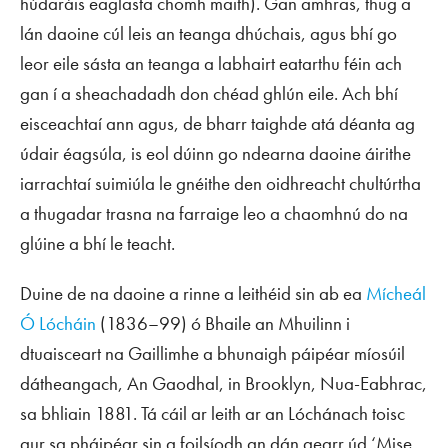
húdaráis eaglasta chomh maith). Gan amhras, thug a
lán daoine cúl leis an teanga dhúchais, agus bhí go
leor eile sásta an teanga a labhairt eatarthu féin ach
gan í a sheachadadh don chéad ghlún eile. Ach bhí
eisceachtaí ann agus, de bharr taighde atá déanta ag
údair éagsúla, is eol dúinn go ndearna daoine áirithe
iarrachtaí suimiúla le gnéithe den oidhreacht chultúrtha
a thugadar trasna na farraige leo a chaomhnú do na
glúine a bhí le teacht.
Duine de na daoine a rinne a leithéid sin ab ea
Mícheál
Ó Lócháin
(1836–99) ó Bhaile an Mhuilinn i
dtuaisceart na Gaillimhe a bhunaigh páipéar míosúil
dátheangach,
An Gaodhal
, in Brooklyn, Nua-Eabhrac,
sa bhliain 1881. Tá cáil ar leith ar an Lóchánach toisc
gur sa pháipéar sin a foilsíodh an dán gearr úd ‘Mise