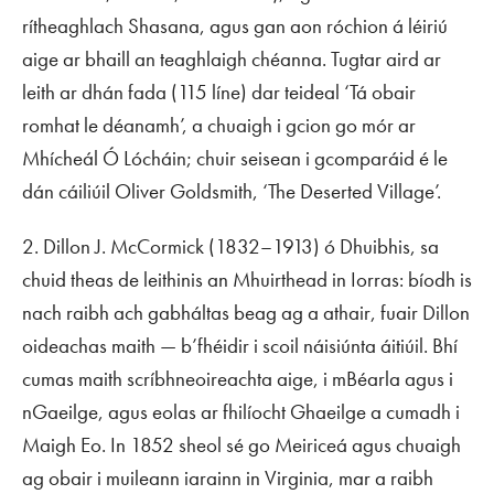
rítheaghlach Shasana, agus gan aon róchion á léiriú
aige ar bhaill an teaghlaigh chéanna. Tugtar aird ar
leith ar dhán fada (115 líne) dar teideal ‘Tá obair
romhat le déanamh’, a chuaigh i gcion go mór ar
Mhícheál Ó Lócháin; chuir seisean i gcomparáid é le
dán cáiliúil Oliver Goldsmith, ‘The Deserted Village’.
2. Dillon J. McCormick (1832–1913) ó Dhuibhis, sa
chuid theas de leithinis an Mhuirthead in Iorras: bíodh is
nach raibh ach gabháltas beag ag a athair, fuair Dillon
oideachas maith — b’fhéidir i scoil náisiúnta áitiúil. Bhí
cumas maith scríbhneoireachta aige, i mBéarla agus i
nGaeilge, agus eolas ar fhilíocht Ghaeilge a cumadh i
Maigh Eo. In 1852 sheol sé go Meiriceá agus chuaigh
ag obair i muileann iarainn in Virginia, mar a raibh