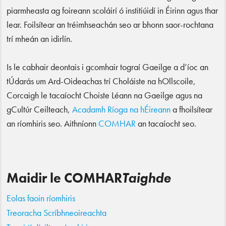
piarmheasta ag foireann scoláirí ó institiúidí in Éirinn agus thar
lear. Foilsítear an tréimhseachán seo ar bhonn saor-rochtana
trí mheán an idirlín.
Is le cabhair deontais i gcomhair tograí Gaeilge a d’íoc an
tÚdarás um Ard-Oideachas trí Choláiste na hOllscoile,
Corcaigh le tacaíocht Choiste Léann na Gaeilge agus na
gCultúr Ceilteach,
Acadamh Ríoga na hÉireann
a fhoilsítear
an ríomhiris seo. Aithníonn
COMHAR
an tacaíocht seo.
Maidir le COMHAR
Taighde
Eolas faoin ríomhiris
Treoracha Scríbhneoireachta