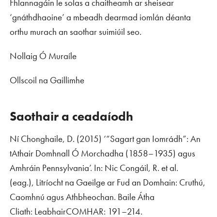
Fhlannagáin le solas a chaitheamh ar sheisear
‘gnáthdhaoine’ a mbeadh dearmad iomlán déanta
orthu murach an saothar suimiúil seo.
Nollaig Ó Muraíle
Ollscoil na Gaillimhe
Saothair a ceadaíodh
Ní Chonghaile, D. (2015) ‘“Sagart gan Iomrádh”: An
tAthair Domhnall Ó Morchadha (1858–1935) agus
Amhráin Pennsylvania’. In: Nic Congáil, R. et al.
(eag.),
Litríocht na Gaeilge ar Fud an Domhain: Cruthú,
Caomhnú agus Athbheochan
. Baile Átha
Cliath:
Leabhair
COMHAR: 191–214.