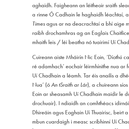
aghaidh. Faigheann an léitheoir sraith sle
a rinne Ó Cadhain le haghaidh léachtaí, ar
Time
s
agus ar na deacrachtaí a bhí aige ma
raibh drochamhras ag an Eaglais Chaitlicea
mhaith leis / léi beatha nó tuairimí Uí Cha
Cuireann aiste Mháirín Nic Eoin, ‘Díothú 
ré adamhach’ eochair léirmhínithe nua ar fá
Uí Chadhain a léamh. Tar éis anailís a dh
Nua’ (ó
An tSraith ar Lár
), a chuireann sío
Eoin ar sheasamh Uí Chadhain maidir le dub
drochuair). I ndiaidh an comhthéacs idirná
Dhireáin agus Eoghain Uí Thuairisc, beirt 
mbun cuardaigh i measc scríbhinní Uí Chadh