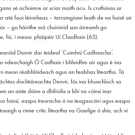
ann sé achoimre ar sciar maith acu. Is cruthúnas ar
 atá faoi léirmheas – tarraingíonn leath de na haistí air
 tús – go háirithe má chuirimid san áireamh go
, fiú, i measc pháipéir Uí Chadhain (63).
earóid Denvir dar teideal ‘Cuimhní Cadhnacha’.
a a ndeachaigh Ó Cadhain i bhfeidhm air agus é ina
 an meon réabhlóideach agus an feabhas liteartha. Tá
áchtas dochtúireachta Denvir, fós ina bhunchloch sa
an aiste dúinn a dhifriúla a bhí na cúinsí inar
spa foinsí, easpa treoracha ó na teagascóirí agus easpa
 tosaigh a rinne critic liteartha na Gaeilge ó shin, ach ní