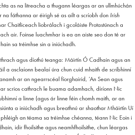
achta as na litreacha a thugann léargas ar an ullmhúchán
 na fáthanna ar éirigh sé as ailt a scríobh don
Irish
r Chaitliceach liobrálach i gcoláiste Protastúnach a
ch air. Foinse luachmhar is ea an aiste seo don té ar
dhain sa tréimhse sin a iniúchadh.
cathrach agus díothú teanga: Máirtín Ó Cadhain agus an
il a osclaíonn bealaí úra chun cuid mhaith de scríbhinní
éanamh ar an ngearrscéal fíorghairid, ‘An Sean agus
s ar scrios cathrach le buama adamhach, díríonn Nic
himní a linne (agus ár linne féin chomh maith, ar an
isiúnta a iniúchadh agus breathnú ar shaothar Mháirtín Uí
a phléigh an téama sa tréimhse chéanna, téann Nic Eoin i
ain, idir fhoilsithe agus neamhfhoilsithe, chun léargas