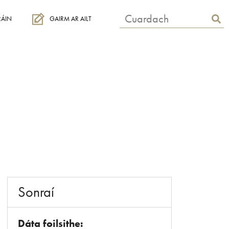
RÁIN
GAIRM AR AILT
Sonraí
Dáta foilsithe: