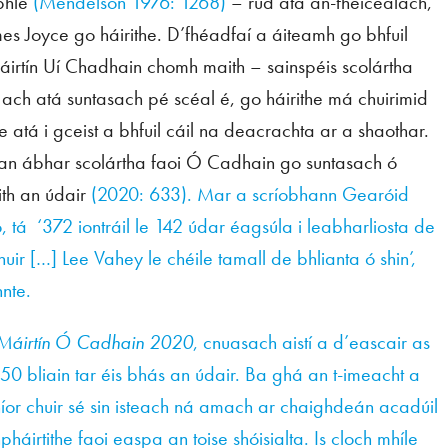
 phlé
(Mendelson 1976: 1268)
– rud atá an-fheiceálach,
mes Joyce go háirithe. D’fhéadfaí a áiteamh go bhfuil
háirtín Uí Chadhain chomh maith – sainspéis scolártha
ach atá suntasach pé scéal é, go háirithe má chuirimid
atá i gceist a bhfuil cáil na deacrachta ar a shaothar.
 an ábhar scolártha faoi Ó Cadhain go suntasach ó
ith an údair
(2020: 633). Mar a scríobhann Gearóid
 tá ‘372 iontráil le 142 údar éagsúla i leabharliosta de
ir […] Lee Vahey le chéile tamall de bhlianta ó shin’,
nnte.
Máirtín Ó Cadhain 2020
, cnuasach aistí a d’eascair as
0 bliain tar éis bhás an údair. Ba ghá an t-imeacht a
íor chuir sé sin isteach ná amach ar chaighdeán acadúil
áirtithe faoi easpa an toise shóisialta. Is cloch mhíle