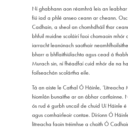
Ní ghabhann aon réamhrá leis an leabhar a
fiú iad a phlé anseo ceann ar cheann. Osc
Cadhain, a sheol an chomhdháil thar cea
bhfuil muidne scoláirí faoi chomaoin mhór 
iarracht leanúnach saothair neamhfhoilsith
bharr a bhflaithiúlachta agus cead á thabh
Murach sin, ní fhéadfaí cuid mhór de na hai
foilseachán scolártha eile.
Tá an aiste le Cathal Ó Háinle, ‘Litreach
hiomlán bunaithe ar an ábhar cartlainne. N
ós rud é gurbh uncail de chuid Uí Háinle
agus comhairleoir contae. Díríonn Ó Háinle
litreacha faoin tréimhse a chaith Ó Cadhai