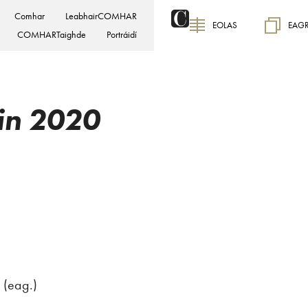
Comhar
LeabhairCOMHAR
EOLAS
EAG
COMHARTaighde
Portráidí
in 2020
 (eag.)