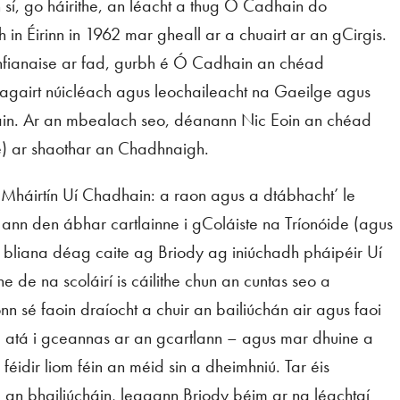
 sí, go háirithe, an léacht a thug Ó Cadhain do
n Éirinn in 1962 mar gheall ar a chuairt ar an gCirgis.
bhfianaise ar fad, gurbh é Ó Cadhain an chéad
hagairt núicléach agus leochaileacht na Gaeilge agus
ain. Ar an mbealach seo, déanann Nic Eoin an chéad
ne) ar shaothar an Chadhnaigh.
e Mháirtín Uí Chadhain: a raon agus a dtábhacht’ le
 ann den ábhar cartlainne i gColáiste na Tríonóide (agus
úig bliana déag caite ag Briody ag iniúchadh pháipéir Uí
e de na scoláirí is cáilithe chun an cuntas seo a
n sé faoin draíocht a chuir an bailiúchán air agus faoi
é atá i gceannas ar an gcartlann – agus mar dhuine a
is féidir liom féin an méid sin a dheimhniú. Tar éis
an bhailiúcháin, leagann Briody béim ar na léachtaí