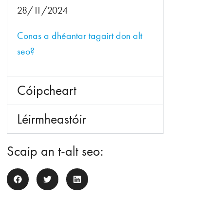
28/11/2024
Conas a dhéantar tagairt don alt
seo?
Cóipcheart
Léirmheastóir
Scaip an t-alt seo: