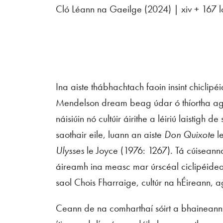
Cló Léann na Gaeilge (2024) | xiv + 167
Ina aiste thábhachtach faoin insint chicli
Mendelson dream beag údar ó thíortha agus
náisiúin nó cultúir áirithe a léiriú laistigh
saothair eile, luann an aiste
Don Quixote
l
Ulysses
le Joyce (1976: 1267). Tá cúiseanna 
áireamh ina measc mar úrscéal ciclipéidea
saol Chois Fharraige, cultúr na hÉireann,
Ceann de na comharthaí sóirt a bhaineann 