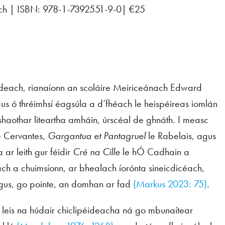
 lch | ISBN: 978-1-7392551-9-0| €25
péideach, rianaíonn an scoláire Meiriceánach Edward
 ó thréimhsí éagsúla a d’fhéach le heispéireas iomlán
 de shaothar liteartha amháin, úrscéal de ghnáth. I measc
e Cervantes,
Gargantua et Pantagruel
le Rabelais, agus
ar leith gur féidir
Cré na Cille
le hÓ Cadhain a
ch a chuimsíonn, ar bhealach íorónta sineicdicéach,
 agus, go pointe, an domhan ar fad
(Markus 2023: 75)
.
leis na húdair chiclipéideacha ná go mbunaítear