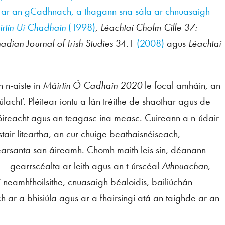
 ar an gCadhnach, a thagann sna sála ar chnuasaigh
áirtín Uí Chadhain
(1998)
,
Léachtaí Cholm Cille 37:
dian Journal of Irish Studies
34.1
(2008)
agus
Léachtaí
 n-aiste in
Máirtín Ó Cadhain 2020
le focal amháin, an
úlacht’. Pléitear iontu a lán tréithe de shaothar agus de
lóireacht agus an teagasc ina measc. Cuireann a n-údair
stair liteartha, an cur chuige beathaisnéiseach,
earsanta san áireamh. Chomh maith leis sin, déanann
a – gearrscéalta ar leith agus an t-úrscéal
Athnuachan
,
aí neamhfhoilsithe, cnuasaigh béaloidis, bailiúchán
ch ar a bhisiúla agus ar a fhairsingí atá an taighde ar an