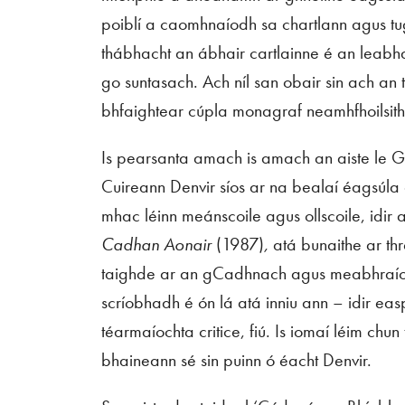
poiblí a caomhnaíodh sa chartlann agus tug
thábhacht an ábhair cartlainne é an leabhar
go suntasach. Ach níl san obair sin ach an
bhfaightear cúpla monagraf neamhfhoilsithe
Is pearsanta amach is amach an aiste le G
Cuireann Denvir síos ar na bealaí éagsúl
mhac léinn meánscoile agus ollscoile, idir
Cadhan Aonair
(1987)
,
atá bunaithe ar thr
taighde ar an gCadhnach agus meabhraíonn 
scríobhadh é ón lá atá inniu ann – idir ea
téarmaíochta critice, fiú. Is iomaí léim chun
bhaineann sé sin puinn ó éacht Denvir.