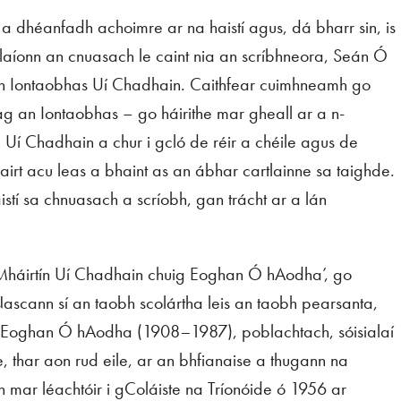
 dhéanfadh achoimre ar na haistí agus, dá bharr sin, is
laíonn an cnuasach le caint nia an scríbhneora, Seán Ó
nn Iontaobhas Uí Chadhain. Caithfear cuimhneamh go
ag an Iontaobhas – go háirithe mar gheall ar a n-
e Uí Chadhain a chur i gcló de réir a chéile agus de
airt acu leas a bhaint as an ábhar cartlainne sa taighde.
stí sa chnuasach a scríobh, gan trácht ar a lán
a Mháirtín Uí Chadhain chuig Eoghan Ó hAodha’, go
ascann sí an taobh scolártha leis an taobh pearsanta,
 é Eoghan Ó hAodha (1908
–
1987), poblachtach, sóisialaí
, thar aon rud eile, ar an bhfianaise a thugann na
n mar léachtóir i gColáiste na Tríonóide ó 1956 ar