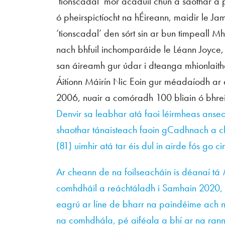
‘tionscadal’ mór acadúil chun a saothar a
ó pheirspictíocht na hÉireann, maidir le Ja
‘tionscadal’ den sórt sin ar bun timpeall M
nach bhfuil inchomparáide le Léann Joyce, 
san áireamh gur údar i dteanga mhionlaithe 
Áitíonn Máirín Nic Eoin gur méadaíodh ar
2006, nuair a comóradh 100 bliain ó bhre
Denvir sa leabhar atá faoi léirmheas anseo,
shaothar tánaisteach faoin gCadhnach a chu
(81) uimhir atá tar éis dul in airde fós go ci
Ar cheann de na foilseacháin is déanaí tá
comhdháil a reáchtáladh i Samhain 2020, 5
eagrú ar líne de bharr na paindéime ach n
na comhdhála, pé aiféala a bhí ar na rannph