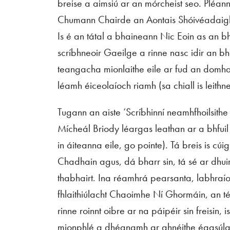
breise a aimsiú ar an mórcheist seo. Pléann
Chumann Chairde an Aontais Shóivéadaigh i
Is é an tátal a bhaineann Nic Eoin as an 
scríbhneoir Gaeilge a rinne nasc idir an b
teangacha mionlaithe eile ar fud an domh
léamh éiceolaíoch riamh (sa chiall is leith
Tugann an aiste ‘Scríbhinní neamhfhoilsith
Mícheál Briody léargas leathan ar a bhfuil
in áiteanna eile, go pointe). Tá breis is c
Chadhain agus, dá bharr sin, tá sé ar dhuin
thabhairt. Ina réamhrá pearsanta, labhraíon
fhlaithiúlacht Chaoimhe Ní Ghormáin, an t
rinne roinnt oibre ar na páipéir sin freisin, 
mionphlé a dhéanamh ar ghnéithe éagsúla 