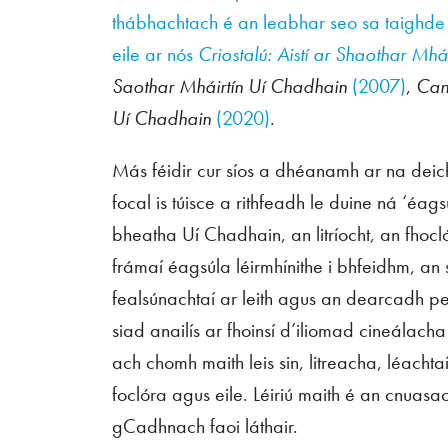
thábhachtach é an leabhar seo sa taighde
eile ar nós
Criostalú: Aistí ar Shaothar Mh
Saothar Mháirtín Uí Chadhain
(2007)
,
Cana
Uí Chadhain
(2020)
.
Más féidir cur síos a dhéanamh ar na deich
focal is túisce a rithfeadh le duine ná ‘éags
bheatha Uí Chadhain, an litríocht, an fhoc
frámaí éagsúla léirmhínithe i bhfeidhm, an 
fealsúnachtaí ar leith agus an dearcadh p
siad anailís ar fhoinsí d’iliomad cineálach
ach chomh maith leis sin, litreacha, léacht
foclóra agus eile. Léiriú maith é an cnuasa
gCadhnach faoi láthair.