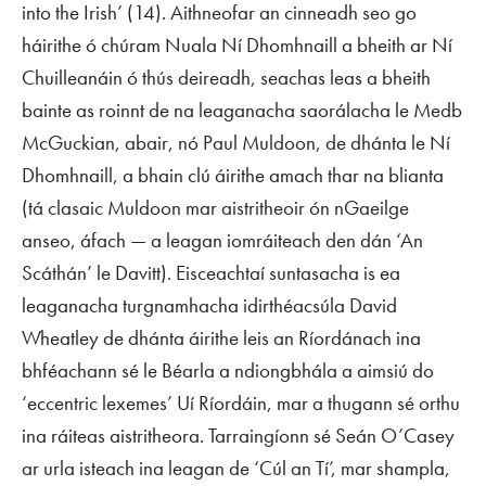
into the Irish’ (14). Aithneofar an cinneadh seo go
háirithe ó chúram Nuala Ní Dhomhnaill a bheith ar Ní
Chuilleanáin ó thús deireadh, seachas leas a bheith
bainte as roinnt de na leaganacha saorálacha le Medb
McGuckian, abair, nó Paul Muldoon, de dhánta le Ní
Dhomhnaill, a bhain clú áirithe amach thar na blianta
(tá
clasaic
Muldoon mar aistritheoir ón nGaeilge
anseo, áfach — a leagan iomráiteach den dán ‘An
Scáthán’ le Davitt). Eisceachtaí suntasacha is ea
leaganacha turgnamhacha idirthéacsúla David
Wheatley de dhánta áirithe leis an Ríordánach ina
bhféachann sé le Béarla a ndiongbhála a aimsiú do
‘eccentric lexemes’ Uí Ríordáin, mar a thugann sé orthu
ina ráiteas aistritheora. Tarraingíonn sé Seán O’Casey
ar urla isteach ina leagan de ‘Cúl an Tí’, mar shampla,