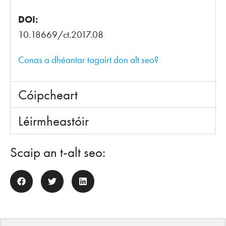
DOI:
10.18669/ct.2017.08
Conas a dhéantar tagairt don alt seo?
Cóipcheart
Léirmheastóir
Scaip an t-alt seo: