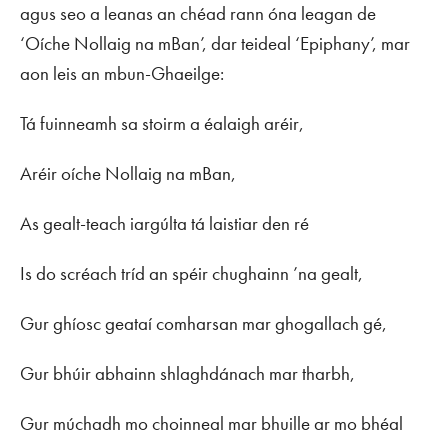
agus seo a leanas an chéad rann óna leagan de
‘Oíche Nollaig na mBan’, dar teideal ‘Epiphany’, mar
aon leis an mbun-Ghaeilge:
Tá fuinneamh sa stoirm a éalaigh aréir,
Aréir oíche Nollaig na mBan,
As gealt-teach iargúlta tá laistiar den ré
Is do scréach tríd an spéir chughainn ’na gealt,
Gur ghíosc geataí comharsan mar ghogallach gé,
Gur bhúir abhainn shlaghdánach mar tharbh,
Gur múchadh mo choinneal mar bhuille ar mo bhéal