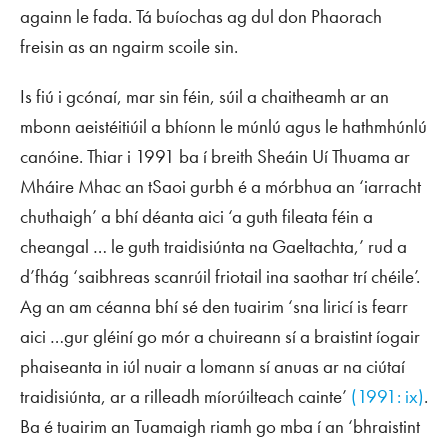
againn le fada. Tá buíochas ag dul don Phaorach
freisin as an ngairm scoile sin.
Is fiú i gcónaí, mar sin féin, súil a chaitheamh ar an
mbonn aeistéitiúil a bhíonn le múnlú agus le hathmhúnlú
canóine. Thiar i 1991 ba í breith Sheáin Uí Thuama ar
Mháire Mhac an tSaoi gurbh é a mórbhua an ‘iarracht
chuthaigh’ a bhí déanta aici ‘a guth fileata féin a
cheangal … le guth traidisiúnta na Gaeltachta,’ rud a
d’fhág ‘saibhreas scanrúil friotail ina saothar trí chéile’.
Ag an am céanna bhí sé den tuairim ‘sna liricí is fearr
aici …gur gléiní go mór a chuireann sí a braistint íogair
phaiseanta in iúl nuair a lomann sí anuas ar na ciútaí
traidisiúnta, ar a rilleadh míorúilteach cainte’
(1991: ix)
.
Ba é tuairim an Tuamaigh riamh go mba í an ‘bhraistint