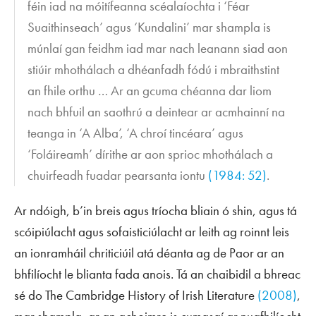
féin iad na móitífeanna scéalaíochta i ‘Féar
Suaithinseach’ agus ‘Kundalini’ mar shampla is
múnlaí gan feidhm iad mar nach leanann siad aon
stiúir mhothálach a dhéanfadh fódú i mbraithstint
an fhile orthu … Ar an gcuma chéanna dar liom
nach bhfuil an saothrú a deintear ar acmhainní na
teanga in ‘A Alba’, ‘A chroí tincéara’ agus
‘Foláireamh’ dírithe ar aon sprioc mhothálach a
chuirfeadh fuadar pearsanta iontu
(1984: 52)
.
Ar ndóigh, b’in breis agus tríocha bliain ó shin, agus tá
scóipiúlacht agus sofaisticiúlacht ar leith ag roinnt leis
an ionramháil chriticiúil atá déanta ag de Paor ar an
bhfilíocht le blianta fada anois. Tá an chaibidil a bhreac
sé do
The Cambridge History of Irish Literature
(2008)
,