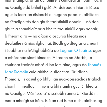
mar shampla, ar an achoimre is cumasaí ar nuafhilíocht
na Gaeilge dá bhfuil i gcló. Ar deireadh thiar, is túisce
agus is fearr an éisteacht a thugann pobal nuafhilíocht
na Gaeilge fós don ghuth faoistiniúil aonair — nó don
ghuth a shamhlaítear a bheith faoistiniúil agus aonair,
b’fhearr a rá — ná d’aon dioscúrsa fileata níos
dealaithe ná níos ilghuthaí. Bíodh go dtugtar a cheart
i
Leabhar na hAthghabhála
do
Eoghan Ó Tuairisc
agus
a mhórdhán siomfóineach ‘Aifreann na Marbh,’ a
chuirtear faoinár mbráid ina iomláine, agus do
Thomás
Mac Síomóin
cuid áirithe le sliocht as ‘Brúdlann
Thomáis,’ is cosúil go bhfuil an nua-aoiseachas trialach
chomh himeallach inniu is a bhí riamh i gcultúr fileata
na Gaeilge. Más ‘scata’ a scríobh ranna Uí Ríordáin,
mar a mhaígh sé tráth, is é an rud is mó a chualathas ag