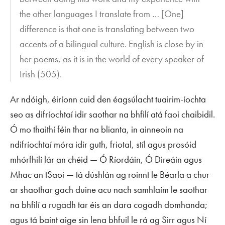
the other languages I translate from … [One]
difference is that one is translating between two
accents of a bilingual culture. English is close by in
her poems, as it is in the world of every speaker of
Irish (505).
Ar ndóigh, éiríonn cuid den éagsúlacht tuairim-íochta
seo as difríochtaí idir saothar na bhfilí atá faoi chaibidil.
Ó mo thaithí féin thar na blianta, in ainneoin na
ndifríochtaí móra idir guth, friotal, stíl agus prosóid
mhórfhilí lár an chéid — Ó Ríordáin, Ó Direáin agus
Mhac an tSaoi — tá dúshlán ag roinnt le Béarla a chur
ar shaothar gach duine acu nach samhlaím le saothar
na bhfilí a rugadh tar éis an dara cogadh domhanda;
agus tá baint aige sin lena bhfuil le rá ag Sirr agus Ní