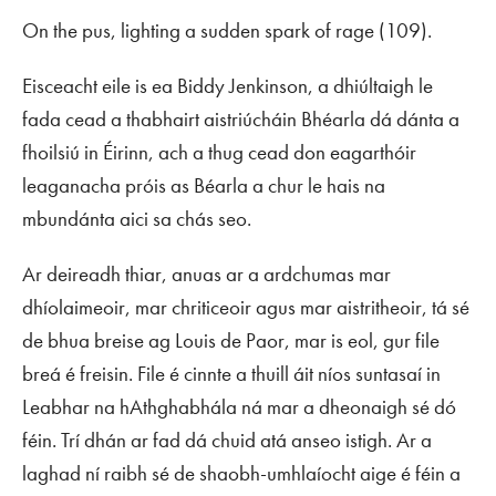
On the pus, lighting a sudden spark of rage (109).
Eisceacht eile is ea Biddy Jenkinson, a dhiúltaigh le
fada cead a thabhairt aistriúcháin Bhéarla dá dánta a
fhoilsiú in Éirinn, ach a thug cead don eagarthóir
leaganacha próis as Béarla a chur le hais na
mbundánta aici sa chás seo.
Ar deireadh thiar, anuas ar a ardchumas mar
dhíolaimeoir, mar chriticeoir agus mar aistritheoir, tá sé
de bhua breise ag Louis de Paor, mar is eol, gur file
breá é freisin. File é cinnte a thuill áit níos suntasaí in
Leabhar na hAthghabhála ná mar a dheonaigh sé dó
féin. Trí dhán ar fad dá chuid atá anseo istigh. Ar a
laghad ní raibh sé de shaobh-umhlaíocht aige é féin a