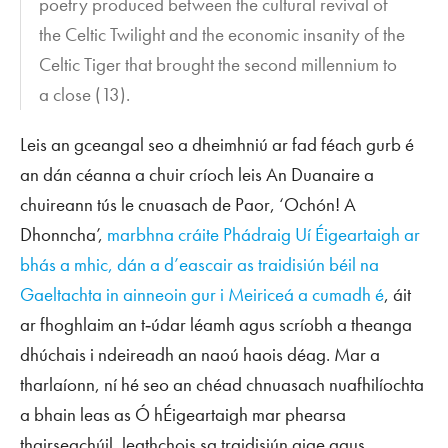
poetry produced between the cultural revival of
the Celtic Twilight and the economic insanity of the
Celtic Tiger that brought the second millennium to
a close (13).
Leis an gceangal seo a dheimhniú ar fad féach gurb é
an dán céanna a chuir críoch leis
An Duanaire
a
chuireann tús le cnuasach de Paor, ‘Ochón! A
Dhonncha’,
marbhna cráite Phádraig Uí Éigeartaigh ar
bhás a mhic, dán a d’eascair as traidisiún béil na
Gaeltachta in ainneoin gur i Meiriceá a cumadh é
, áit
ar fhoghlaim an t‑údar léamh agus scríobh a theanga
dhúchais i ndeireadh an naoú haois déag. Mar a
tharlaíonn, ní hé seo an chéad chnuasach nuafhilíochta
a bhain leas as Ó hÉigeartaigh mar phearsa
thairseachúil, leathchois sa traidisiún aige agus