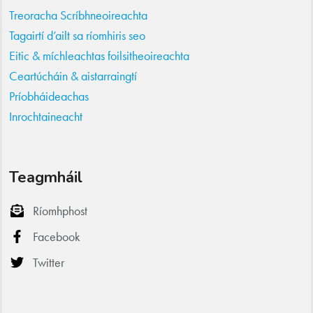
Treoracha Scríbhneoireachta
Tagairtí d’ailt sa ríomhiris seo
Eitic & míchleachtas foilsitheoireachta
Ceartúcháin & aistarraingtí
Príobháideachas
Inrochtaineacht
Teagmháil
Ríomhphost
Facebook
Twitter