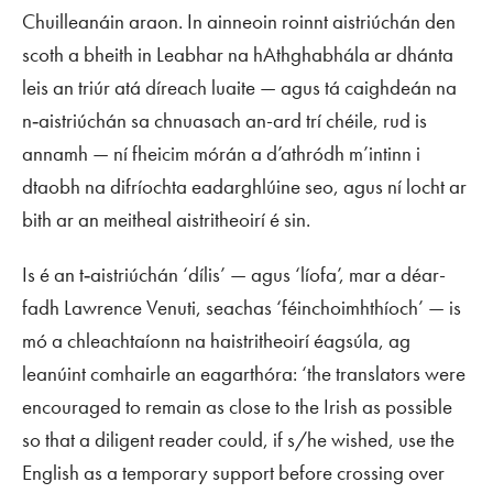
Chuilleanáin araon. In ainneoin roinnt aistriúchán den
scoth a bheith in
Leabhar na hAthghabhála
ar dhánta
leis an triúr atá díreach luaite — agus tá caighdeán na
n‑aistriúchán sa chnuasach an-ard trí chéile, rud is
annamh — ní fheicim mórán a d’athródh m’intinn i
dtaobh na difríochta eadarghlúine seo, agus ní locht ar
bith ar an meitheal aistritheoirí é sin.
Is é an t‑aistriúchán ‘dílis’ — agus ‘líofa’, mar a déar-
fadh Lawrence Venuti, seachas ‘féinchoimhthíoch’ — is
mó a chleachtaíonn na haistritheoirí éagsúla, ag
leanúint comhairle an eagarthóra: ‘the translators were
encouraged to remain as close to the Irish as possible
so that a diligent reader could, if s/he wished, use the
English as a temporary support before crossing over