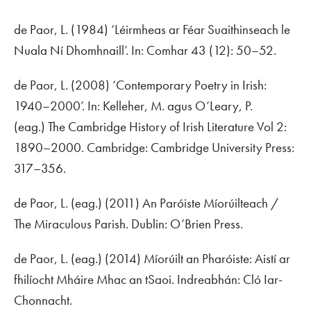
de Paor, L. (1984) ‘Léirmheas ar Féar Suaithinseach le
Nuala Ní Dhomhnaill’. In:
Comhar
43 (12): 50–52.
de Paor, L. (2008) ‘Contemporary Poetry in Irish:
1940–2000’. In: Kelleher, M. agus O’Leary, P.
(eag.)
The Cambridge History of Irish Literature Vol 2:
1890–2000
. Cambridge: Cambridge University Press:
317–356.
de Paor, L. (eag.) (2011)
An Paróiste Míorúilteach /
The Miraculous Parish
. Dublin: O’Brien Press.
de Paor, L. (eag.) (2014)
Míorúilt an Pharóiste: Aistí ar
fhilíocht Mháire Mhac an tSaoi
. Indreabhán: Cló Iar-
Chonnacht.