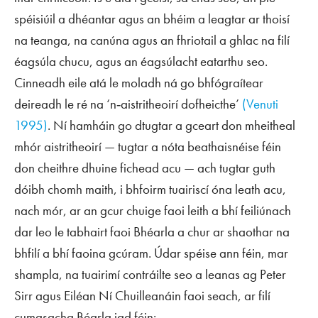
spéisiúil a dhéantar agus an bhéim a leagtar ar thoisí
na teanga, na canúna agus an fhriotail a ghlac na filí
éagsúla chucu, agus an éagsúlacht eatarthu seo.
Cinneadh eile atá le moladh ná go bhfógraítear
deireadh le ré na ‘n‑aistritheoirí dofheicthe’
(Venuti
1995)
. Ní hamháin go dtugtar a gceart don mheitheal
mhór aistritheoirí — tugtar a nóta beathaisnéise féin
don cheithre dhuine fichead acu — ach tugtar guth
dóibh chomh maith, i bhfoirm tuairiscí óna leath acu,
nach mór, ar an gcur chuige faoi leith a bhí feiliúnach
dar leo le tabhairt faoi Bhéarla a chur ar shaothar na
bhfilí a bhí faoina gcúram. Údar spéise ann féin, mar
shampla, na tuairimí contráilte seo a leanas ag Peter
Sirr agus Eiléan Ní Chuilleanáin faoi seach, ar filí
cumasacha Béarla iad féin: