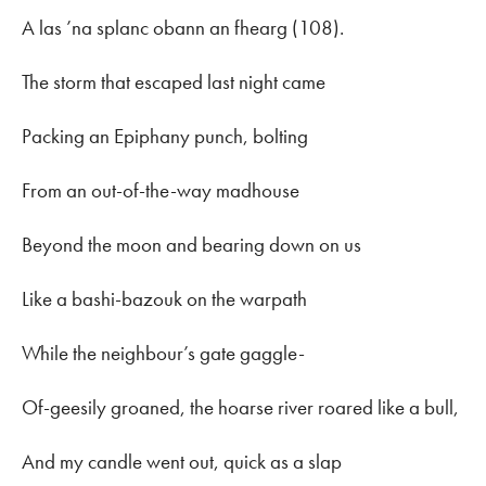
A las ’na splanc obann an fhearg (108).
The storm that escaped last night came
Packing an Epiphany punch, bolting
From an out-of-the-way madhouse
Beyond the moon and bearing down on us
Like a bashi-bazouk on the warpath
While the neighbour’s gate gaggle-
Of-geesily groaned, the hoarse river roared like a bull,
And my candle went out, quick as a slap