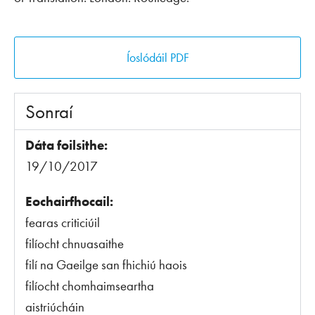
Íoslódáil PDF
Sonraí
Dáta foilsithe:
19/10/2017
Eochairfhocail:
fearas criticiúil
filíocht chnuasaithe
filí na Gaeilge san fhichiú haois
filíocht chomhaimseartha
aistriúcháin