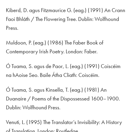
Kiberd, D. agus Fitzmaurice G. (eag.) (1991)
An Crann
Faoi Bhláth / The Flowering Tree
. Dublin: Wolfhound
Press.
Muldoon, P. (eag.) (1986)
The Faber Book of
Contemporary Irish Poetry
. London: Faber.
Ó Tuama, S. agus de Paor, L. (eag.) (1991)
Coiscéim
na hAoise Seo
. Baile Átha Cliath: Coiscéim.
Ó Tuama, S. agus Kinsella, T. (eag.) (1981)
An
Duanaire / Poems of the Dispossessed 1600–1900
.
Dublin: Wolfhound Press.
Venuti, L. (1995)
The Translator’s Invisibility: A History
of Translation
. London: Routledge.