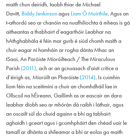
maith chun deiridh, taobh thiar de Michael
Davitt,
Biddy Jenkinson
agus
Liam Ó Muirthile
. Agus an
t‑athordú seo ar chanóin na nuafhilíochta á mheas is gá
aitheantas a thabhairt d’eagarthóir
Leabhar na
hAthghabhála
é féin mar gurb é siúd chomh maith a
chuir eagar ní hamháin ar rogha dánta Mhac an
tSaoi,
An Paróiste Míorúilteach / The Miraculous
Parish
(2011)
, ach ar an gcnuasach d’aistí critice a
d’éirigh as,
Míorúilt an Pharóiste
(2014)
. Is cuimhin
liom féin na sceitimíní a chuir an chomhdháil lae in
Ollscoil na hÉireann, Gaillimh as ar eascair an dara
leabhar díobh seo ar mhórán dá raibh i láthair, agus
an oscailt súl do chuid againn a bhí ag tabhairt
aghaidh i gceart agus i gcomhpháirt den chéad uair le
tamall ar dhánta a shíleamar a bhí ar eolas go maith