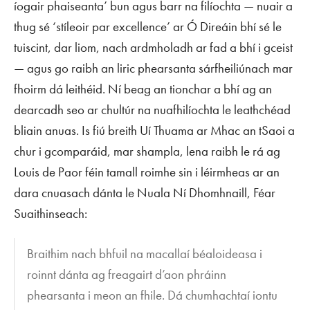
íogair phaiseanta’ bun agus barr na filíochta — nuair a
thug sé ‘stíleoir
par excellence
’ ar Ó Direáin bhí sé le
tuiscint, dar liom, nach ardmholadh ar fad a bhí i gceist
— agus go raibh an liric phearsanta sárfheiliúnach mar
fhoirm dá leithéid. Ní beag an tionchar a bhí ag an
dearcadh seo ar chultúr na nuafhilíochta le leathchéad
bliain anuas. Is fiú breith Uí Thuama ar Mhac an tSaoi a
chur i gcomparáid, mar shampla, lena raibh le rá ag
Louis de Paor féin tamall roimhe sin i léirmheas ar an
dara cnuasach dánta le Nuala Ní Dhomhnaill,
Féar
Suaithinseach
:
Braithim nach bhfuil na macallaí béaloideasa i
roinnt dánta ag freagairt d’aon phráinn
phearsanta i meon an fhile. Dá chumhachtaí iontu