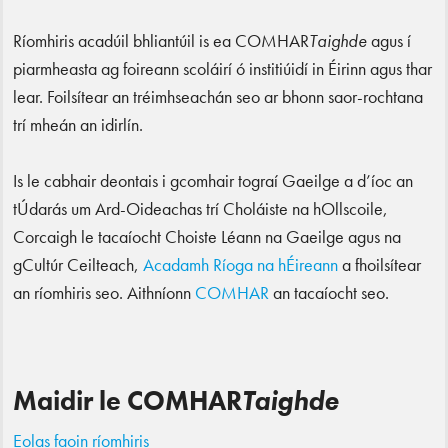
Ríomhiris acadúil bhliantúil is ea COMHAR
Taighde
agus í
piarmheasta ag foireann scoláirí ó institiúidí in Éirinn agus thar
lear. Foilsítear an tréimhseachán seo ar bhonn saor-rochtana
trí mheán an idirlín.
Is le cabhair deontais i gcomhair tograí Gaeilge a d’íoc an
tÚdarás um Ard-Oideachas trí Choláiste na hOllscoile,
Corcaigh le tacaíocht Choiste Léann na Gaeilge agus na
gCultúr Ceilteach,
Acadamh Ríoga na hÉireann
a fhoilsítear
an ríomhiris seo. Aithníonn
COMHAR
an tacaíocht seo.
Maidir le COMHAR
Taighde
Eolas faoin ríomhiris