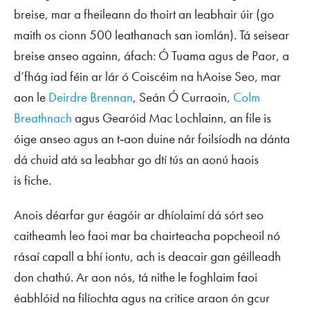
breise, mar a fheileann do thoirt an leabhair úir (go
maith os cionn 500 leathanach san iomlán). Tá seisear
breise anseo againn, áfach: Ó Tuama agus de Paor, a
d’fhág iad féin ar lár ó
Coiscéim na hAoise Seo
, mar
aon le
Deirdre Brennan
, Seán Ó Curraoin,
Colm
Breathnach
agus Gearóid Mac Lochlainn, an file is
óige anseo agus an t‑aon duine nár foilsíodh na dánta
dá chuid atá sa leabhar go dtí tús an aonú haois
is fiche.
Anois déarfar gur éagóir ar dhíolaimí dá sórt seo
caitheamh leo faoi mar ba chairteacha popcheoil nó
rásaí capall a bhí iontu, ach is deacair gan géilleadh
don chathú. Ar aon nós, tá nithe le foghlaim faoi
éabhlóid na filíochta agus na critice araon ón gcur