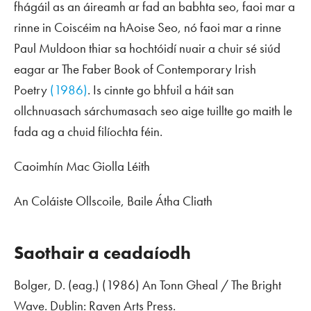
fhágáil as an áireamh ar fad an babhta seo, faoi mar a
rinne in
Coiscéim na hAoise Seo
, nó faoi mar a rinne
Paul Muldoon thiar sa hochtóidí nuair a chuir sé siúd
eagar ar
The Faber Book of Contemporary Irish
Poetry
(1986)
. Is cinnte go bhfuil a háit san
ollchnuasach sárchumasach seo aige tuillte go maith le
fada ag a chuid filíochta féin.
Caoimhín Mac Giolla Léith
An Coláiste Ollscoile, Baile Átha Cliath
Saothair a ceadaíodh
Bolger, D. (eag.) (1986)
An Tonn Gheal / The Bright
Wave
. Dublin: Raven Arts Press.