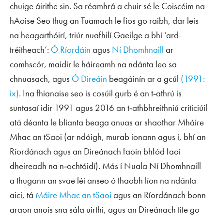
chuige áirithe sin. Sa réamhrá a chuir sé le
Coiscéim na
hAoise Seo
thug an Tuamach le fios go raibh, dar leis
na heagarthóirí, triúr nuafhilí Gaeilge a bhí ‘ard-
tréitheach’:
Ó Ríordáin
agus
Ní Dhomhnaill
ar
comhscór, maidir le háireamh na ndánta leo sa
chnuasach, agus
Ó Direáin
beagáinín ar a gcúl
(1991:
ix)
. Ina fhianaise seo is cosúil gurb é an t‑athrú is
suntasaí idir 1991 agus 2016 an t‑athbhreithniú criticiúil
atá déanta le blianta beaga anuas ar shaothar Mháire
Mhac an tSaoi (ar ndóigh, murab ionann agus í, bhí an
Ríordánach agus an Direánach faoin bhfód faoi
dheireadh na n‑ochtóidí). Más í Nuala Ní Dhomhnaill
a thugann an svae léi anseo ó thaobh líon na ndánta
aici, tá
Máire Mhac an tSaoi
agus an Ríordánach bonn
araon anois sna sála uirthi, agus an Direánach tite go