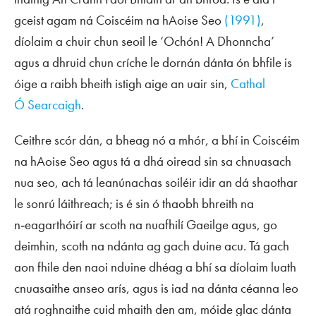
gceist agam ná
Coiscéim na hAoise Seo
(1991)
,
díolaim a chuir chun seoil le ‘Ochón! A Dhonncha’
agus a dhruid chun críche le dornán dánta ón bhfile is
óige a raibh bheith istigh aige an uair sin,
Cathal
Ó Searcaigh
.
Ceithre scór dán, a bheag nó a mhór, a bhí in
Coiscéim
na hAoise Seo
agus tá a dhá oiread sin sa chnuasach
nua seo, ach tá leanúnachas soiléir idir an dá shaothar
le sonrú láithreach; is é sin ó thaobh bhreith na
n‑eagarthóirí ar scoth na nuafhilí Gaeilge agus, go
deimhin, scoth na ndánta ag gach duine acu. Tá gach
aon fhile den naoi nduine dhéag a bhí sa díolaim luath
cnuasaithe anseo arís, agus is iad na dánta céanna leo
atá roghnaithe cuid mhaith den am, móide glac dánta