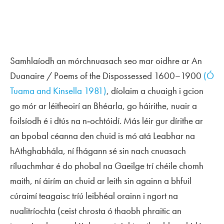
Samhlaíodh an mórchnuasach seo mar oidhre ar
An
Duanaire / Poems of the Dispossessed 1600–1900
(Ó
Tuama and Kinsella 1981)
, díolaim a chuaigh i gcion
go mór ar léitheoirí an Bhéarla, go háirithe, nuair a
foilsíodh é i dtús na n‑ochtóidí. Más léir gur dírithe ar
an bpobal céanna den chuid is mó atá
Leabhar na
hAthghabhála
, ní fhágann sé sin nach cnuasach
ríluachmhar é do phobal na Gaeilge trí chéile chomh
maith, ní áirím an chuid ar leith sin againn a bhfuil
cúraimí teagaisc tríú leibhéal orainn i ngort na
nualitríochta (ceist chrosta ó thaobh phraitic an