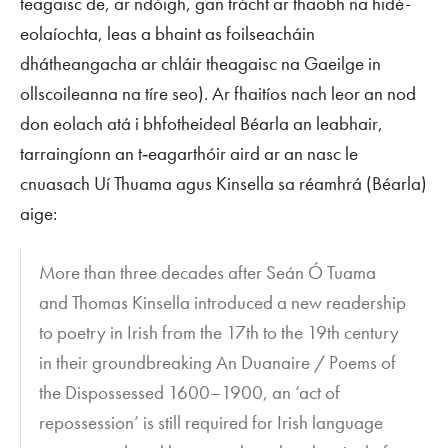
teagaisc de, ar ndóigh, gan trácht ar thaobh na hidé-
eolaíochta, leas a bhaint as foilseacháin
dhátheangacha ar chláir theagaisc na Gaeilge in
ollscoileanna na tíre seo). Ar fhaitíos nach leor an nod
don eolach atá i bhfotheideal Béarla an leabhair,
tarraingíonn an t‑eagarthóir aird ar an nasc le
cnuasach Uí Thuama agus Kinsella sa réamhrá (Béarla)
aige:
More than three decades after Seán Ó Tuama
and Thomas Kinsella introduced a new readership
to poetry in Irish from the 17th to the 19th century
in their groundbreaking
An Duanaire / Poems of
the Dispossessed 1600–1900
, an ‘act of
repossession’ is still required for Irish language