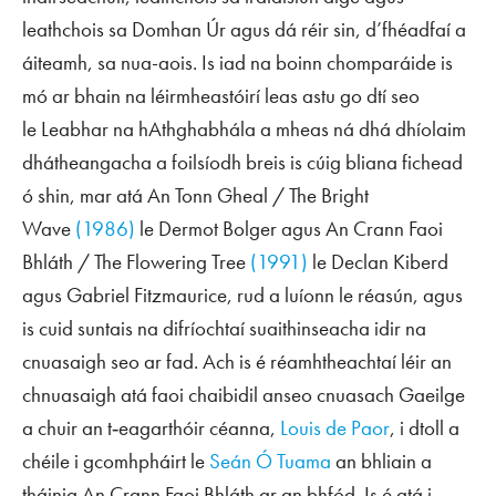
leathchois sa Domhan Úr agus dá réir sin, d’fhéadfaí a
áiteamh, sa nua-aois. Is iad na boinn chomparáide is
mó ar bhain na léirmheastóirí leas astu go dtí seo
le
Leabhar na hAthghabhála
a mheas ná dhá dhíolaim
dhátheangacha a foilsíodh breis is cúig bliana fichead
ó shin, mar atá
An Tonn Gheal / The Bright
Wave
(1986)
le Dermot Bolger agus
An Crann Faoi
Bhláth / The Flowering Tree
(1991)
le Declan Kiberd
agus Gabriel Fitzmaurice, rud a luíonn le réasún, agus
is cuid suntais na difríochtaí suaithinseacha idir na
cnuasaigh seo ar fad. Ach is é réamhtheachtaí léir an
chnuasaigh atá faoi chaibidil anseo cnuasach Gaeilge
a chuir an t‑eagarthóir céanna,
Louis de Paor
, i dtoll a
chéile i gcomhpháirt le
Seán Ó Tuama
an bhliain a
tháinig
An Crann Faoi Bhláth
ar an bhfód. Is é atá i