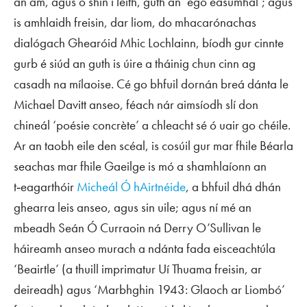
an am, agus ó shin i leith, guth an ‘ego easumhal’; agus
is amhlaidh freisin, dar liom, do mhacarónachas
dialógach Ghearóid Mhic Lochlainn, bíodh gur cinnte
gurb é siúd an guth is úire a tháinig chun cinn ag
casadh na mílaoise. Cé go bhfuil dornán breá dánta le
Michael Davitt anseo, féach nár aimsíodh slí don
chineál ‘
poésie concrète
’ a chleacht sé ó uair go chéile.
Ar an taobh eile den scéal, is cosúil gur mar fhile Béarla
seachas mar fhile Gaeilge is mó a shamhlaíonn an
t‑eagarthóir
Micheál Ó hAirtnéide
, a bhfuil dhá dhán
ghearra leis anseo, agus sin uile; agus ní mé an
mbeadh Seán Ó Curraoin ná Derry O’Sullivan le
háireamh anseo murach a ndánta fada eisceachtúla
‘Beairtle’ (a thuill
imprimatur
Uí Thuama freisin, ar
deireadh) agus ‘Marbhghin 1943: Glaoch ar Liombó’