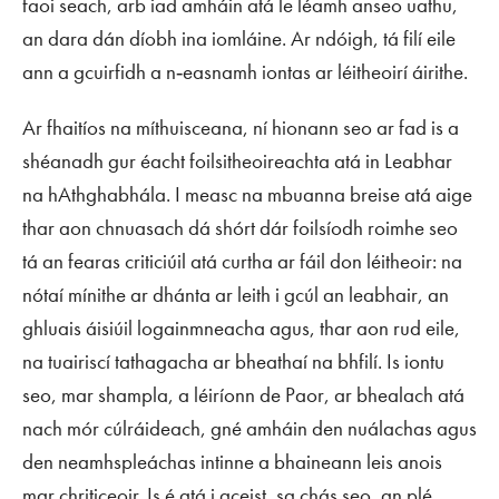
faoi seach, arb iad amháin atá le léamh anseo uathu,
an dara dán díobh ina iomláine. Ar ndóigh, tá filí eile
ann a gcuirfidh a n‑easnamh iontas ar léitheoirí áirithe.
Ar fhaitíos na míthuisceana, ní hionann seo ar fad is a
shéanadh gur éacht foilsitheoireachta atá in
Leabhar
na hAthghabhála
. I measc na mbuanna breise atá aige
thar aon chnuasach dá shórt dár foilsíodh roimhe seo
tá an fearas criticiúil atá curtha ar fáil don léitheoir: na
nótaí mínithe ar dhánta ar leith i gcúl an leabhair, an
ghluais áisiúil logainmneacha agus, thar aon rud eile,
na tuairiscí tathagacha ar bheathaí na bhfilí. Is iontu
seo, mar shampla, a léiríonn de Paor, ar bhealach atá
nach mór cúlráideach, gné amháin den nuálachas agus
den neamhspleáchas intinne a bhaineann leis anois
mar chriticeoir. Is é atá i gceist, sa chás seo, an plé