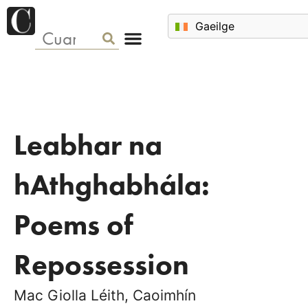
Leabhar na
hAthghabhála:
Poems of
Repossession
Mac Giolla Léith, Caoimhín