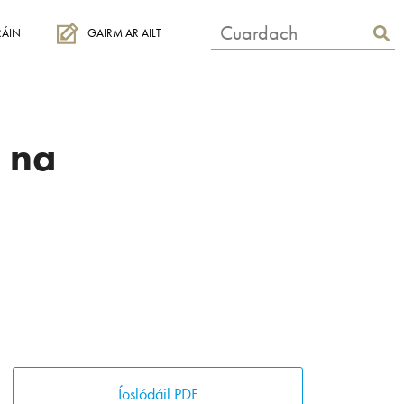
RÁIN
GAIRM AR AILT
 na
Íoslódáil PDF