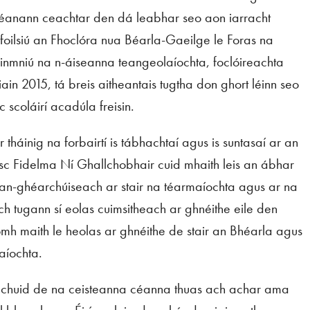
héanann ceachtar den dá leabhar seo aon iarracht
foilsiú an Fhoclóra nua Béarla-Gaeilge le Foras na
ainmniú na n-áiseanna teangeolaíochta, foclóireachta
ain 2015, tá breis aitheantais tugtha don ghort léinn seo
 scoláirí acadúla freisin.
 tháinig na forbairtí is tábhachtaí agus is suntasaí ar an
sc Fidelma Ní Ghallchobhair cuid mhaith leis an ábhar
 an-ghéarchúiseach ar stair na téarmaíochta agus ar na
ach tugann sí eolas cuimsitheach ar ghnéithe eile den
mh maith le heolas ar ghnéithe de stair an Bhéarla agus
aíochta.
chuid de na ceisteanna céanna thuas ach achar ama