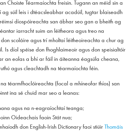
 an Choiste Téarmaíochta freisin. Tugann an méid sin a
 ag súil leis i dtéacsleabhar acadúil, tugtar blaiseadh
réimsí díospóireachta san ábhar seo gan a bheith ag
antar iarracht suim an léitheora agus treo na
 don scoláire agus trí mholtaí léitheoireachta a chur ag
 Is díol spéise don fhoghlaimeoir agus don speisialtóir
ar an eolas a bhí ar fáil in áiteanna éagsúla cheana,
ruthú agus cleachtadh na téarmaíochta féin.
a na téarmfhoclóireachta (focal a mhíneofar thíos) san
 roinnt ina sé chuid mar seo a leanas:
hana agus na n-eagraíochtaí teanga;
Roinn Oideachais faoin Stát nua;
llmhaíodh don
English-Irish Dictionary
faoi stiúir
Thomáis