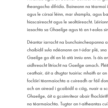
theangacha difriúla. Baineann na téarmaí ia
agus le cúrsaí léinn, mar shampla, agus bai
hiascaireacht agus le seoltóireacht. Léiríonn
iasachta sa Ghaeilge agus tá an t-eolas si
Déantar iarracht na bunchoincheapanna agu
chaibidil sula ndéanann an t-údar plé, sna 
Gaeilge go dtí an lá atá inniu ann. Is áis a
oidhreacht litríocht na Gaeilge amach. Pléi
ceathair, áit a dtugtar tuairisc mhaith ar
foclóirí téarmaíochta a cuireadh ar fáil do
ach an oiread i gcaibidil a cúig, nuair a 
Ghaeilge, áit a gcoimrítear obair fhoclóirit
na téarmaíochta. Tugtar an t-aitheantas cuí