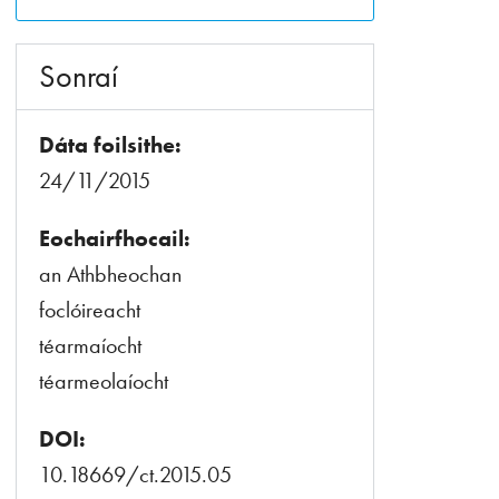
Sonraí
Dáta foilsithe:
24/11/2015
Eochairfhocail:
an Athbheochan
foclóireacht
téarmaíocht
téarmeolaíocht
DOI:
10.18669/ct.2015.05