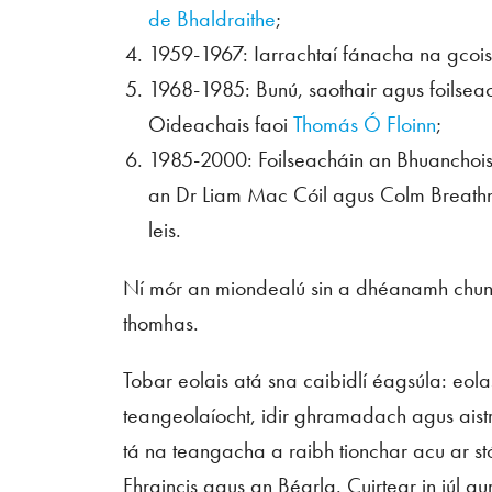
de Bhaldraithe
;
1959-1967: Iarrachtaí fánacha na gcoist
1968-1985: Bunú, saothair agus foilsea
Oideachais faoi
Thomás Ó Floinn
;
1985-2000: Foilseacháin an Bhuanchoist
an Dr Liam Mac Cóil agus Colm Breathn
leis.
Ní mór an miondealú sin a dhéanamh chun 
thomhas.
Tobar eolais atá sna caibidlí éagsúla: eolas
teangeolaíocht, idir ghramadach agus aist
tá na teangacha a raibh tionchar acu ar stó
Fhraincis agus an Béarla. Cuirtear in iúl gu