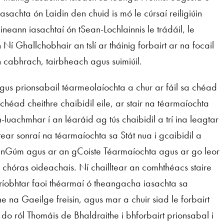
sachta ón Laidin den chuid is mó le cúrsaí reiligiúin
neann iasachtaí ón tSean-Lochlainnis le trádáil, le
 Ní Ghallchobhair an tslí ar tháinig forbairt ar na focail
n cabhrach, tairbheach agus suimiúil.
s prionsabail téarmeolaíochta a chur ar fáil sa chéad
chéad cheithre chaibidil eile, ar stair na téarmaíochta
n-luachmhar í an léaráid ag tús chaibidil a trí ina leagtar
tear sonraí na téarmaíochta sa Stát nua i gcaibidil a
 an nGúm agus ar an gCoiste Téarmaíochta agus ar go leor
n chóras oideachais. Ní chailltear an comhthéacs staire
scríobhtar faoi théarmaí ó theangacha iasachta sa
he na Gaeilge freisin, agus mar a chuir siad le forbairt
 do ról Thomáis de Bhaldraithe i bhforbairt prionsabal i