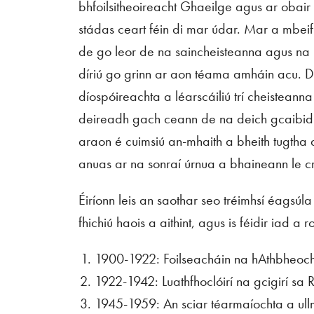
bhfoilsitheoireacht Ghaeilge agus ar obair
stádas ceart féin di mar údar. Mar a mbeifí
de go leor de na saincheisteanna agus na 
díriú go grinn ar aon téama amháin acu. Dé
díospóireachta a léarscáiliú trí cheisteanna
deireadh gach ceann de na deich gcaibidil.
araon é cuimsiú an-mhaith a bheith tugtha 
anuas ar na sonraí úrnua a bhaineann le c
Éiríonn leis an saothar seo tréimhsí éagsúl
fhichiú haois a aithint, agus is féidir iad a
1900-1922: Foilseacháin na hAthbheoc
1922-1942: Luathfhoclóirí na gcigirí sa 
1945-1959: An sciar téarmaíochta a u