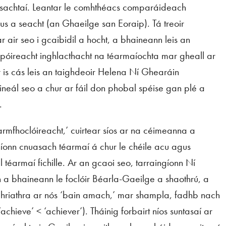
sachtaí. Leantar le comhthéacs comparáideach
us a seacht (an Ghaeilge san Eoraip). Tá treoir
ar air seo i gcaibidil a hocht, a bhaineann leis an
póireacht inghlacthacht na téarmaíochta mar gheall ar
 is cás leis an taighdeoir Helena Ní Ghearáin
neál seo a chur ar fáil don phobal spéise gan plé a
.
armfhoclóireacht,’ cuirtear síos ar na céimeanna a
íonn cnuasach téarmaí á chur le chéile acu agus
 téarmaí fichille. Ar an gcaoi seo, tarraingíonn Ní
 a bhaineann le foclóir Béarla-Gaeilge a shaothrú, a
bhriathra ar nós ‘bain amach,’ mar shampla, fadhb nach
chieve’ < ‘achiever’). Tháinig forbairt níos suntasaí ar