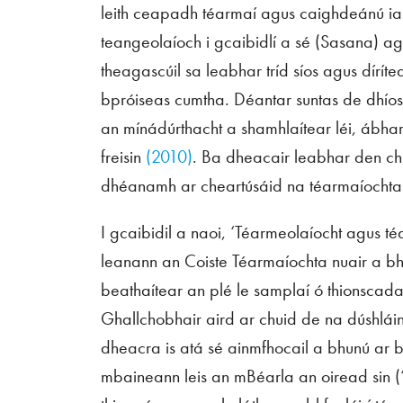
leith ceapadh téarmaí agus caighdeánú ia
teangeolaíoch i gcaibidlí a sé (Sasana) ag
theagascúil sa leabhar tríd síos agus díríte
bpróiseas cumtha. Déantar suntas de dhíos
an mínádúrthacht a shamhlaítear léi, ábhar
freisin
(2010)
. Ba dheacair leabhar den chi
dhéanamh ar cheartúsáid na téarmaíochta
I gcaibidil a naoi, ‘Téarmeolaíocht agus té
leanann an Coiste Téarmaíochta nuair a bh
beathaítear an plé le samplaí ó thionscadal
Ghallchobhair aird ar chuid de na dúshláin
dheacra is atá sé ainmfhocail a bhunú ar 
mbaineann leis an mBéarla an oiread sin (‘a