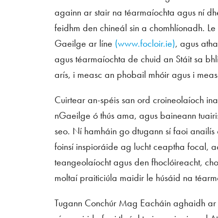
againn ar stair na téarmaíochta agus ní d
feidhm den chineál sin a chomhlíonadh. Le 
Gaeilge ar líne
(www.focloir.ie)
, agus ath
agus téarmaíochta de chuid an Stáit sa bhli
arís, i measc an phobail mhóir agus i measc
Cuirtear an-spéis san ord croineolaíoch inar
nGaeilge ó thús ama, agus baineann tuairi
seo. Ní hamháin go dtugann sí faoi anailís
foinsí inspioráide ag lucht ceaptha focal, 
teangeolaíocht agus den fhoclóireacht, cho
moltaí praiticiúla maidir le húsáid na téarm
Tugann Conchúr Mag Eacháin aghaidh ar 