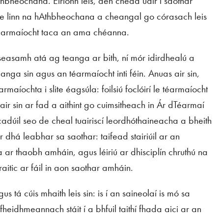
Athbheochana. Éiríonn leis, den chéad uair i saothar
e linn na hAthbheochana a cheangal go córasach leis
 téarmaíocht taca an ama chéanna.
seasamh atá ag teanga ar bith, ní mór idirdhealú a
ga sin agus an téarmaíocht inti féin. Anuas air sin,
aíochta i slite éagsúla: foilsiú foclóirí le téarmaíocht
r sin ar fad a aithint go cuimsitheach in
Ár dTéarmaí
acadúil seo de cheal tuairiscí leordhóthaineacha a bheith
ar dhá leabhar sa saothar: taifead stairiúil ar an
r thaobh amháin, agus léiriú ar dhisciplín chruthú na
aitic ar fáil in aon saothar amháin.
tá cúis mhaith leis sin: is í an saineolaí is mó sa
ar-fheidhmeannach stáit í a bhfuil taithí fhada aici ar an