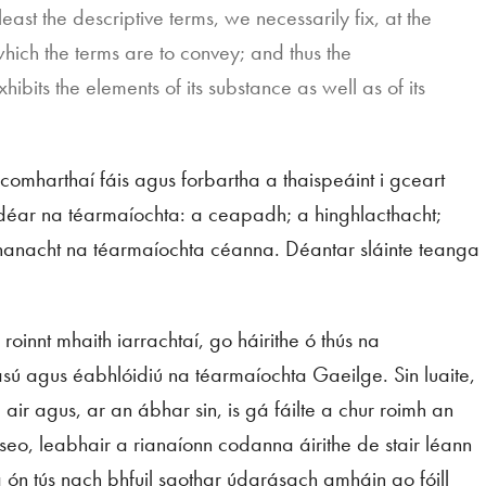
least the descriptive terms, we necessarily fix, at the
hich the terms are to convey; and thus the
hibits the elements of its substance as well as of its
 comharthaí fáis agus forbartha a thaispeáint i gceart
aidéar na téarmaíochta: a ceapadh; a hinghlacthacht;
hanacht na téarmaíochta céanna. Déantar sláinte teanga
oinnt mhaith iarrachtaí, go háirithe ó thús na
sú agus éabhlóidiú na téarmaíochta Gaeilge. Sin luaite,
 air agus, ar an ábhar sin, is gá fáilte a chur roimh an
seo, leabhair a rianaíonn codanna áirithe de stair léann
 ón tús nach bhfuil saothar údarásach amháin go fóill