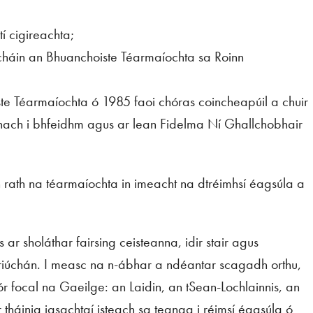
í cigireachta;
cháin an Bhuanchoiste Téarmaíochta sa Roinn
e Téarmaíochta ó 1985 faoi chóras coincheapúil a chuir
ach i bhfeidhm agus ar lean Fidelma Ní Ghallchobhair
rath na téarmaíochta in imeacht na dtréimhsí éagsúla a
 ar sholáthar fairsing ceisteanna, idir stair agus
riúchán. I measc na n-ábhar a ndéantar scagadh orthu,
r focal na Gaeilge: an Laidin, an tSean-Lochlainnis, an
r tháinig iasachtaí isteach sa teanga i réimsí éagsúla ó