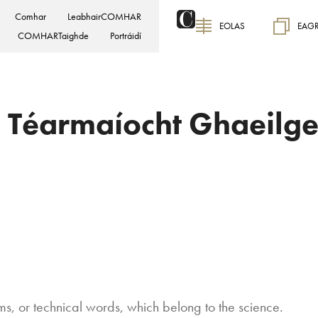
Comhar
LeabhairCOMHAR
EOLAS
EAG
COMHARTaighde
Portráidí
n Téarmaíocht Ghaeilge
erms, or technical words, which belong to the science.