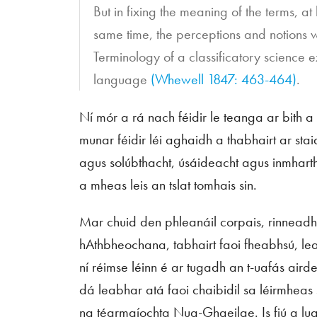
But in fixing the meaning of the terms, at 
same time, the perceptions and notions w
Terminology of a classificatory science ex
language
(Whewell 1847: 463-464)
.
Ní mór a rá nach féidir le teanga ar bith a
munar féidir léi aghaidh a thabhairt ar st
agus solúbthacht, úsáideacht agus inmhart
a mheas leis an tslat tomhais sin.
Mar chuid den phleanáil corpais, rinneadh r
hAthbheochana, tabhairt faoi fheabhsú, lea
ní réimse léinn é ar tugadh an t-uafás airde
dá leabhar atá faoi chaibidil sa léirmheas 
na téarmaíochta Nua-Ghaeilge. Is fiú a lua