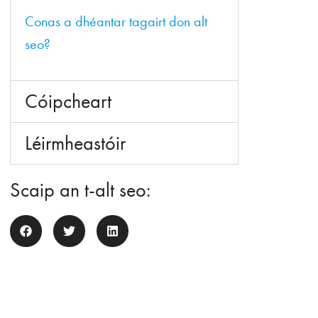
Conas a dhéantar tagairt don alt
seo?
Cóipcheart
Léirmheastóir
Scaip an t-alt seo: