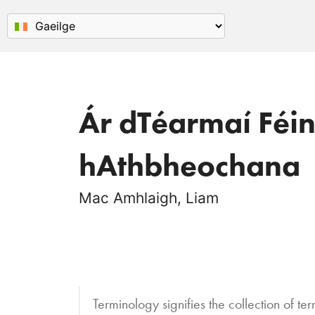
Ár dTéarmaí Féi
hAthbheochana
Mac Amhlaigh, Liam
Terminology signifies the collection of t