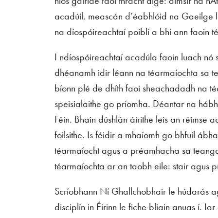
níos gairide faoi thrácht aige: aimsir na h
acadúil, meascán d’éabhlóid na Gaeilge l
na díospóireachtaí poiblí a bhí ann faoin
I ndíospóireachtaí acadúla faoin luach nó 
dhéanamh idir léann na téarmaíochta sa tean
bíonn plé de dhíth faoi sheachadadh na téarm
speisialaithe go príomha. Déantar na hábhai
Féin
. Bhain dúshlán áirithe leis an réimse 
foilsithe. Is féidir a mhaíomh go bhfuil ábh
téarmaíocht agus a préamhacha sa teanga a
téarmaíochta ar an taobh eile: stair agus pr
Scríobhann Ní Ghallchobhair le húdarás agus 
disciplín in Éirinn le fiche bliain anuas í. I