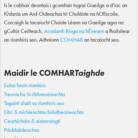
Is le cabhair deontais i gcomhair tograí Gaeilge a d’íoc an
tÚdarás um Ard-Oideachas trí Choláiste na hOllscoile,
Corcaigh le tacaíocht Choiste Léann na Gaeilge agus na
gCultúr Ceilteach,
Acadamh Ríoga na hÉireann
a fhoilsítear
an ríomhiris seo. Aithníonn
COMHAR
an tacaíocht seo.
Maidir le COMHAR
Taighde
Eolas faoin ríomhiris
Treoracha Scríbhneoireachta
Tagairtí d’ailt sa ríomhiris seo
Eitic & míchleachtas foilsitheoireachta
Ceartúcháin & aistarraingtí
Príobháideachas