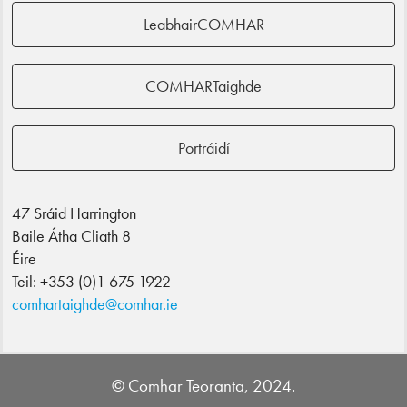
LeabhairCOMHAR
COMHARTaighde
Portráidí
47 Sráid Harrington
Baile Átha Cliath 8
Éire
Teil: +353 (0)1 675 1922
comhartaighde@comhar.ie
© Comhar Teoranta, 2024.