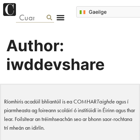
Author:
iwddevshare
Ríomhiris acadúil bhliantúil is ea COMHAR
Taighde
agus í
piarmheasta ag foireann scoláirí ó institiúidí in Éirinn agus thar
lear. Foilsítear an tréimhseachán seo ar bhonn saor-rochtana
trí mheán an idirlín.