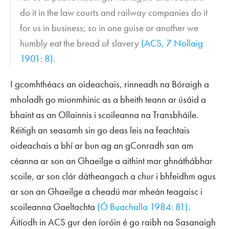
do it in the law courts and railway companies do it
for us in business; so in one guise or another we
humbly eat the bread of slavery
(
ACS
, 7 Nollaig
1901: 8)
.
I gcomhthéacs an oideachais, rinneadh na Bóraigh a
mholadh go mionmhinic as a bheith teann ar úsáid a
bhaint as an Ollainnis i scoileanna na Transbháile.
Réitigh an seasamh sin go deas leis na feachtais
oideachais a bhí ar bun ag an gConradh san am
céanna ar son an Ghaeilge a aithint mar ghnáthábhar
scoile, ar son clár dátheangach a chur i bhfeidhm agus
ar son an Ghaeilge a cheadú mar mheán teagaisc i
scoileanna Gaeltachta
(Ó Buachalla 1984: 81)
.
Áitíodh in
ACS
gur den íoróin é go raibh na Sasanaigh