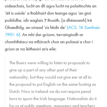
oideachais, lucht an dlí agus lucht na polaitíochta an
‘áit is uaisle’ a thabhairt don teanga agus ‘an gnó
puiblidhe, idir eaglais ⁊ thuaith, [a dhéanamh] tré
Ghaedhilg, an oiread ’sis féidir de’
(
ACS
, 16 Samhain
1901: 6)
. An mhí dar gcionn, tarraingíodh ar
chomhthéacs na mBórach chun an polasaí a chur i
gcion ar na léitheoirí arís eile:
The Boers were willing to listen to proposals to
give up a part of any other part of their
nationality, but they would not give ear at all to
the proposal to put English on the same footing as
Dutch. Now in Ireland we do not require penal
laws to spurn the Irish language. Nationalists do it
for us at public meetings, managers and teachers