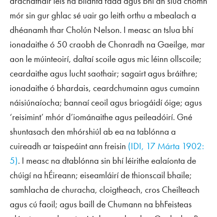
ardchathair leis na blianta fada agus bhí an slua chomh
mór sin gur ghlac sé uair go leith orthu a mbealach a
dhéanamh thar Cholún Nelson. I measc an tslua bhí
ionadaithe ó 50 craobh de Chonradh na Gaeilge, mar
aon le múinteoirí, daltaí scoile agus mic léinn ollscoile;
ceardaithe agus lucht saothair; sagairt agus bráithre;
ionadaithe ó bhardais, ceardchumainn agus cumainn
náisiúnaíocha; bannaí ceoil agus briogáidí óige; agus
‘reisimint’ mhór d’iománaithe agus peileadóirí. Gné
shuntasach den mhórshiúl ab ea na tablónna a
cuireadh ar taispeáint ann freisin
(
IDI
, 17 Márta 1902:
5)
. I measc na dtablónna sin bhí léirithe ealaíonta de
chúigí na hÉireann; eiseamláirí de thionscail bhaile;
samhlacha de churacha, cloigtheach, cros Cheilteach
agus cú faoil; agus baill de Chumann na bhFeisteas