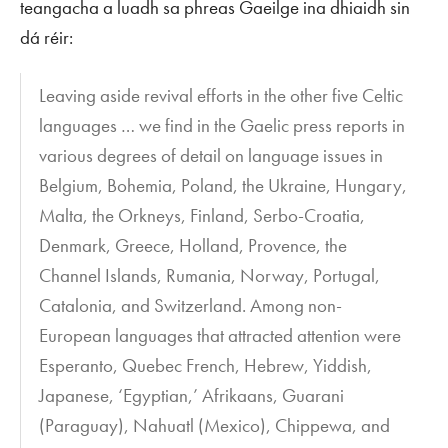
teangacha a luadh sa phreas Gaeilge ina dhiaidh sin
dá réir:
Leaving aside revival efforts in the other five Celtic
languages … we find in the Gaelic press reports in
various degrees of detail on language issues in
Belgium, Bohemia, Poland, the Ukraine, Hungary,
Malta, the Orkneys, Finland, Serbo-Croatia,
Denmark, Greece, Holland, Provence, the
Channel Islands, Rumania, Norway, Portugal,
Catalonia, and Switzerland. Among non-
European languages that attracted attention were
Esperanto, Quebec French, Hebrew, Yiddish,
Japanese, ‘Egyptian,’ Afrikaans, Guarani
(Paraguay), Nahuatl (Mexico), Chippewa, and