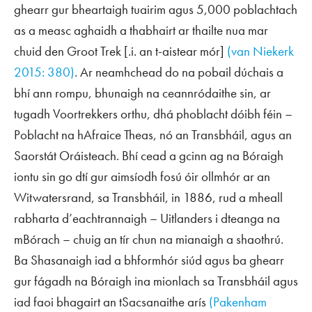
ghearr gur bheartaigh tuairim agus 5,000 poblachtach
as a measc aghaidh a thabhairt ar thailte nua mar
chuid den
Groot Trek
[.i. an t-aistear mór]
(van Niekerk
2015: 380)
. Ar neamhchead do na pobail dúchais a
bhí ann rompu, bhunaigh na ceannródaithe sin, ar
tugadh
Voortrekkers
orthu, dhá phoblacht dóibh féin –
Poblacht na hAfraice Theas, nó an Transbháil, agus an
Saorstát Oráisteach. Bhí cead a gcinn ag na Bóraigh
iontu sin go dtí gur aimsíodh fosú óir ollmhór ar an
Witwatersrand, sa Transbháil, in 1886, rud a mheall
rabharta d’eachtrannaigh –
Uitlanders
i dteanga na
mBórach – chuig an tír chun na mianaigh a shaothrú.
Ba Shasanaigh iad a bhformhór siúd agus ba ghearr
gur fágadh na Bóraigh ina mionlach sa Transbháil agus
iad faoi bhagairt an tSacsanaithe arís
(Pakenham