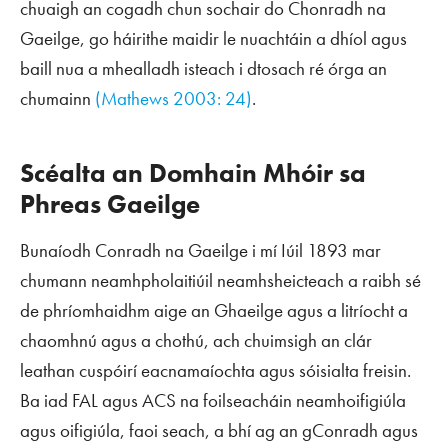
chuaigh an cogadh chun sochair do Chonradh na
Gaeilge, go háirithe maidir le nuachtáin a dhíol agus
baill nua a mhealladh isteach i dtosach ré órga an
chumainn
(Mathews 2003: 24)
.
Scéalta an Domhain Mhóir sa
Phreas Gaeilge
Bunaíodh Conradh na Gaeilge i mí Iúil 1893 mar
chumann neamhpholaitiúil neamhsheicteach a raibh sé
de phríomhaidhm aige an Ghaeilge agus a litríocht a
chaomhnú agus a chothú, ach chuimsigh an clár
leathan cuspóirí eacnamaíochta agus sóisialta freisin.
Ba iad
FAL
agus
ACS
na foilseacháin neamhoifigiúla
agus oifigiúla, faoi seach, a bhí ag an gConradh agus