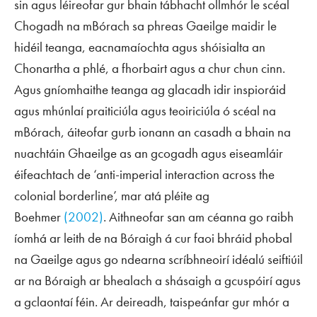
sin agus léireofar gur bhain tábhacht ollmhór le scéal
Chogadh na mBórach sa phreas Gaeilge maidir le
hidéil teanga, eacnamaíochta agus shóisialta an
Chonartha a phlé, a fhorbairt agus a chur chun cinn.
Agus gníomhaithe teanga ag glacadh idir inspioráid
agus mhúnlaí praiticiúla agus teoiriciúla ó scéal na
mBórach, áiteofar gurb ionann an casadh a bhain na
nuachtáin Ghaeilge as an gcogadh agus eiseamláir
éifeachtach de ‘anti-imperial interaction across the
colonial borderline’, mar atá pléite ag
Boehmer
(2002)
. Aithneofar san am céanna go raibh
íomhá ar leith de na Bóraigh á cur faoi bhráid phobal
na Gaeilge agus go ndearna scríbhneoirí idéalú seiftiúil
ar na Bóraigh ar bhealach a shásaigh a gcuspóirí agus
a gclaontaí féin. Ar deireadh, taispeánfar gur mhór a