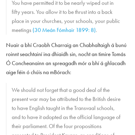
You have permitted it to be nearly wiped out in
fifty years. You allow it to be thrust into a back
place in your churches, your schools, your public
meetings
(30 Meán Fómhair 1899: 8)
.
Nuair a bhí Craobh Charraig an Chabhaltaigh á bunú
roinnt seachtainí ina dhiaidh sin, nocht an timire Tomás
Ó Concheanainn an spreagadh mór a bhí á ghlacadh
aige féin ó chúis na mBórach:
We should not forget that a good deal of the
present war may be attributed to the British desire
to have English taught in the Transvaal schools,
and to have it adopted as the official language of
their parliament. Of the four propositions