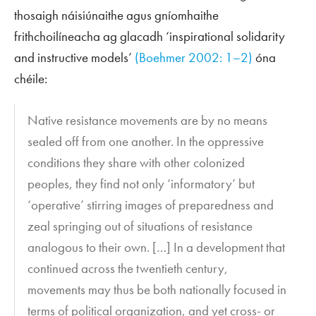
thosaigh náisiúnaithe agus gníomhaithe
frithchoilíneacha ag glacadh ‘inspirational solidarity
and instructive models’
(Boehmer 2002: 1–2)
óna
chéile:
Native resistance movements are by no means
sealed off from one another. In the oppressive
conditions they share with other colonized
peoples, they find not only ‘informatory’ but
‘operative’ stirring images of preparedness and
zeal springing out of situations of resistance
analogous to their own. […] In a development that
continued across the twentieth century,
movements may thus be both nationally focused in
terms of political organization, and yet cross- or