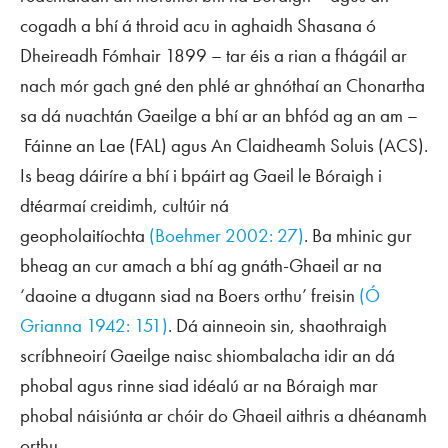
cogadh a bhí á throid acu in aghaidh Shasana ó
Dheireadh Fómhair 1899 – tar éis a rian a fhágáil ar
nach mór gach gné den phlé ar ghnóthaí an Chonartha
sa dá nuachtán Gaeilge a bhí ar an bhfód ag an am –
Fáinne an Lae
(
FAL
) agus
An Claidheamh Soluis
(
ACS
).
Is beag dáiríre a bhí i bpáirt ag Gaeil le Bóraigh i
dtéarmaí creidimh, cultúir ná
geopholaitíochta
(Boehmer 2002: 27)
. Ba mhinic gur
bheag an cur amach a bhí ag gnáth-Ghaeil ar na
‘daoine a dtugann siad na Boers orthu’ freisin
(Ó
Grianna 1942: 151)
. Dá ainneoin sin, shaothraigh
scríbhneoirí Gaeilge naisc shiombalacha idir an dá
phobal agus rinne siad idéalú ar na Bóraigh mar
phobal náisiúnta ar chóir do Ghaeil aithris a dhéanamh
orthu.