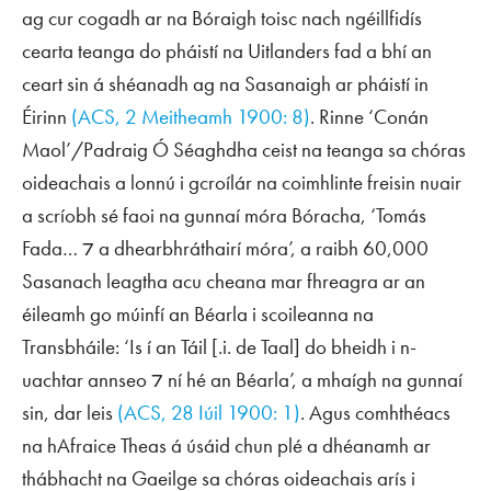
ag cur cogadh ar na Bóraigh toisc nach ngéillfidís
cearta teanga do pháistí na
Uitlanders
fad a bhí an
ceart sin á shéanadh ag na Sasanaigh ar pháistí in
Éirinn
(
ACS
, 2 Meitheamh 1900: 8)
. Rinne ‘Conán
Maol’/Padraig Ó Séaghdha ceist na teanga sa chóras
oideachais a lonnú i gcroílár na coimhlinte freisin nuair
a scríobh sé faoi na gunnaí móra Bóracha, ‘Tomás
Fada… ⁊ a dhearbhráthairí móra’, a raibh 60,000
Sasanach leagtha acu cheana mar fhreagra ar an
éileamh go múinfí an Béarla i scoileanna na
Transbháile: ‘Is í an Táil [.i.
de Taal
] do bheidh i n-
uachtar annseo ⁊ ní hé an Béarla’, a mhaígh na gunnaí
sin, dar leis
(
ACS
, 28 Iúil 1900: 1)
. Agus comhthéacs
na hAfraice Theas á úsáid chun plé a dhéanamh ar
thábhacht na Gaeilge sa chóras oideachais arís i