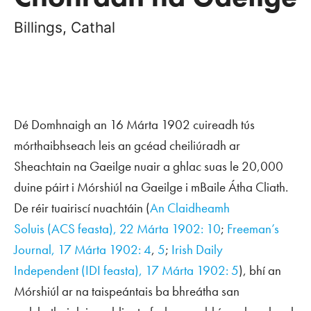
Billings, Cathal
Dé Domhnaigh an 16 Márta 1902 cuireadh tús
mórthaibhseach leis an gcéad cheiliúradh ar
Sheachtain na Gaeilge nuair a ghlac suas le 20,000
duine páirt i Mórshiúl na Gaeilge i mBaile Átha Cliath.
De réir tuairiscí nuachtáin (
An Claidheamh
Soluis
(
ACS
feasta), 22 Márta 1902: 10
;
Freeman’s
Journal
, 17 Márta 1902: 4
,
5
;
Irish Daily
Independent
(IDI feasta), 17 Márta 1902: 5
), bhí an
Mórshiúl ar na taispeántais ba bhreátha san