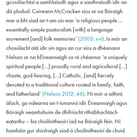
gcosúlachtaí a samhlaíodh agus a saothraíodh idir an
dá phobal. Cuireann McCracken síos ar na Bóraigh
mar a bhí siad an t-am sin mar ‘a religious people …
essentially simple pastoralists [with] a language
movement [and] folk memories’
(2003: xvi)
. Is mór an
chosúlacht atá idir sin agus an cur síos a dhéanann
Nelson ar na hÉireannaigh sa ré chéanna: ‘a uniquely
spiritual people […] proudly rural and agricultural […]
chaste, god-fearing, […] Catholic, [and] fiercely
devoted to a traditional culture rooted in family, faith,
and fatherland’
(Nelson 2012: 46)
. Ní mór a aithint,
áfach, go ndearna an t-ionannú idir Éireannaigh agus
Bóraigh neamhshuim de dhifríocht ríthábhachtach
eatarthu – ba choilínitheoirí iad na Bóraigh féin. Ní
hamháin gur shíolraigh siad ó choilínitheoirí de chuid