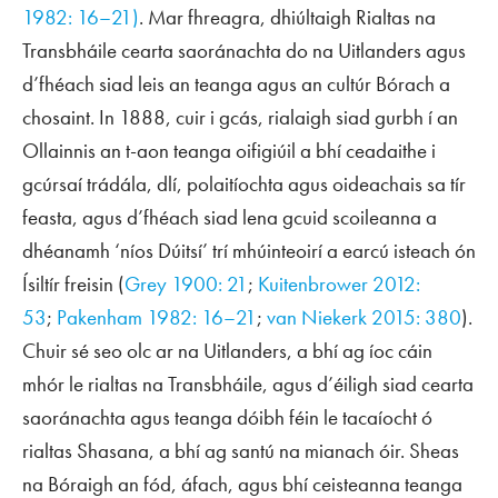
1982: 16–21)
. Mar fhreagra, dhiúltaigh Rialtas na
Transbháile cearta saoránachta do na
Uitlanders
agus
d’fhéach siad leis an teanga agus an cultúr Bórach a
chosaint. In 1888, cuir i gcás, rialaigh siad gurbh í an
Ollainnis an t-aon teanga oifigiúil a bhí ceadaithe i
gcúrsaí trádála, dlí, polaitíochta agus oideachais sa tír
feasta, agus d’fhéach siad lena gcuid scoileanna a
dhéanamh ‘níos Dúitsí’ trí mhúinteoirí a earcú isteach ón
Ísiltír freisin (
Grey 1900: 21
;
Kuitenbrower 2012:
53
;
Pakenham 1982: 16–21
;
van Niekerk 2015: 380
).
Chuir sé seo olc ar na
Uitlanders
, a bhí ag íoc cáin
mhór le rialtas na Transbháile, agus d’éiligh siad cearta
saoránachta agus teanga dóibh féin le tacaíocht ó
rialtas Shasana, a bhí ag santú na mianach óir. Sheas
na Bóraigh an fód, áfach, agus bhí ceisteanna teanga