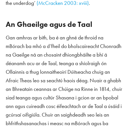
the underdog’
(McCracken 2003: xviii)
.
An Ghaeilge agus
de Taal
Gan amhras ar bith, ba é an ghné de throid na
mBórach ba mhó a d’fheil do bholscaireacht Chonradh
na Gaeilge ná an chosaint dhiongbháilte a bhí á
déanamh acu ar
de Taal
, teanga a shíolraigh ón
Ollainnis a thug lonnaitheoirí Dúitseacha chuig an
Afraic Theas leo sa seachtú haois déag. Nuair a ghabh
an Bhreatain ceannas ar Chúige na Rinne in 1814, chuir
siad teanga agus cultúr Shasana i gcion ar an bpobal
ann agus cuireadh cosc éifeachtach ar
de Taal
a úsáid i
gcúrsaí oifigiúla. Chuir an saighdeadh seo leis an
bhfrithshasanachas i measc na mBórach agus ba