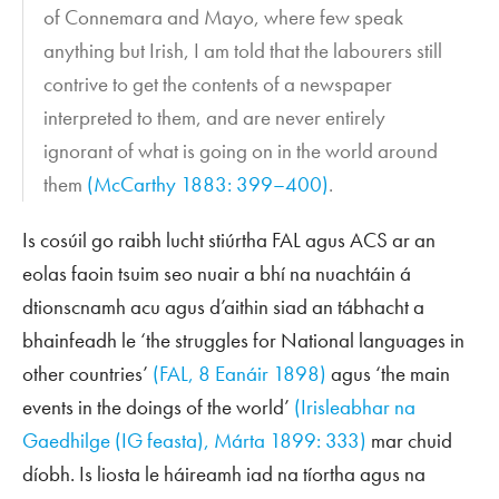
of Connemara and Mayo, where few speak
anything but Irish, I am told that the labourers still
contrive to get the contents of a newspaper
interpreted to them, and are never entirely
ignorant of what is going on in the world around
them
(McCarthy 1883: 399–400)
.
Is cosúil go raibh lucht stiúrtha
FAL
agus
ACS
ar an
eolas faoin tsuim seo nuair a bhí na nuachtáin á
dtionscnamh acu agus d’aithin siad an tábhacht a
bhainfeadh le ‘the struggles for National languages in
other countries’
(
FAL
, 8 Eanáir 1898)
agus ‘the main
events in the doings of the world’
(
Irisleabhar na
Gaedhilge
(
IG
feasta), Márta 1899: 333)
mar chuid
díobh. Is liosta le háireamh iad na tíortha agus na