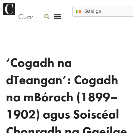
‘Cogadh na
dTeangan’: Cogadh
na mBórach (1899–
1902) agus Soiscéal
Chonradh na Gaeilge