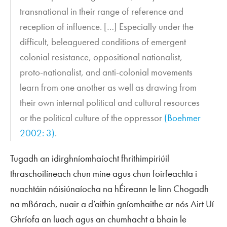
transnational in their range of reference and
reception of influence. […] Especially under the
difficult, beleaguered conditions of emergent
colonial resistance, oppositional nationalist,
proto-nationalist, and anti-colonial movements
learn from one another as well as drawing from
their own internal political and cultural resources
or the political culture of the oppressor
(Boehmer
2002: 3)
.
Tugadh an idirghníomhaíocht fhrithimpiriúil
thraschoilíneach chun mine agus chun foirfeachta i
nuachtáin náisiúnaíocha na hÉireann le linn Chogadh
na mBórach, nuair a d’aithin gníomhaithe ar nós Airt Uí
Ghríofa an luach agus an chumhacht a bhain le