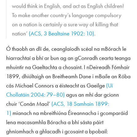
would think in English, and act as English children!
To make another country’s language compulsory
on a nation is certainly a sure way of killing that
nation’
(
ACS
, 3 Bealtaine 1902: 10)
.
Ó thaobh an dlí de, ceanglaíodh scéal na mBórach le
hiarrachtaí a bhí ar bun ag an gConradh cearta teanga
mhuintir na Gaeltachta a chosaint. I nDeireadh Fómhair
1899, dhiúltaigh an Breitheamh Dane i mBaile an Róba
cás Michael Connors a éisteacht as Gaeilge
(Uí
Chollatáin 2004: 79–80)
agus an mhí dar gcionn
chuir ‘Conán Maol’
(
ACS
, 18 Samhain 1899:
1)
mianach na mbreithiúna Éireannacha i gcomparáid
lena macasamhla Bóracha a bhí sásta páirt
ghníomhach a ghlacadh i gcosaint a bpobail: