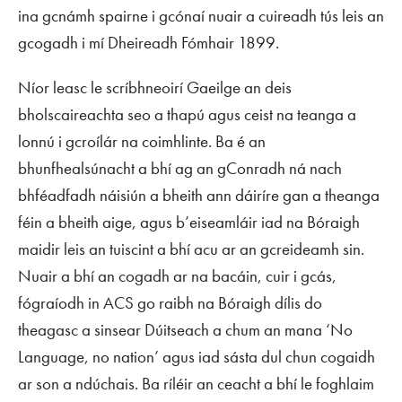
ina gcnámh spairne i gcónaí nuair a cuireadh tús leis an
gcogadh i mí Dheireadh Fómhair 1899.
Níor leasc le scríbhneoirí Gaeilge an deis
bholscaireachta seo a thapú agus ceist na teanga a
lonnú i gcroílár na coimhlinte. Ba é an
bhunfhealsúnacht a bhí ag an gConradh ná nach
bhféadfadh náisiún a bheith ann dáiríre gan a theanga
féin a bheith aige, agus b’eiseamláir iad na Bóraigh
maidir leis an tuiscint a bhí acu ar an gcreideamh sin.
Nuair a bhí an cogadh ar na bacáin, cuir i gcás,
fógraíodh in
ACS
go raibh na Bóraigh dílis do
theagasc a sinsear Dúitseach a chum an mana ‘No
Language, no nation’ agus iad sásta dul chun cogaidh
ar son a ndúchais. Ba ríléir an ceacht a bhí le foghlaim