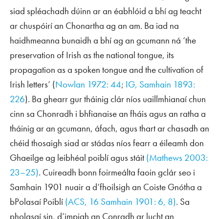
siad spléachadh dúinn ar an éabhlóid a bhí ag teacht
ar chuspóirí an Chonartha ag an am. Ba iad na
haidhmeanna bunaidh a bhí ag an gcumann ná ‘the
preservation of Irish as the national tongue, its
propagation as a spoken tongue and the cultivation of
Irish letters’ (
Nowlan 1972: 44
;
IG
, Samhain 1893:
226
). Ba ghearr gur tháinig clár níos uaillmhianaí chun
cinn sa Chonradh i bhfianaise an fháis agus an ratha a
tháinig ar an gcumann, áfach, agus thart ar chasadh an
chéid thosaigh siad ar stádas níos fearr a éileamh don
Ghaeilge ag leibhéal poiblí agus stáit
(Mathews 2003:
23–25)
. Cuireadh bonn foirmeálta faoin gclár seo i
Samhain 1901 nuair a d’fhoilsigh an Coiste Gnótha a
bPolasaí Poiblí
(
ACS
, 16 Samhain 1901: 6, 8)
. Sa
pholasaí sin, d’impigh an Conradh ar lucht an