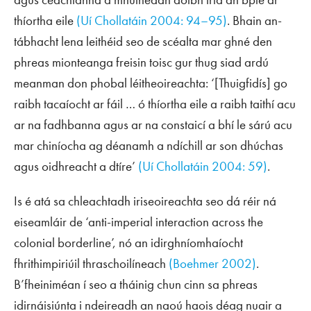
thíortha eile
(Uí Chollatáin 2004: 94–95)
. Bhain an-
tábhacht lena leithéid seo de scéalta mar ghné den
phreas mionteanga freisin toisc gur thug siad ardú
meanman don phobal léitheoireachta: ‘[Thuigfidís] go
raibh tacaíocht ar fáil … ó thíortha eile a raibh taithí acu
ar na fadhbanna agus ar na constaicí a bhí le sárú acu
mar chiníocha ag déanamh a ndíchill ar son dhúchas
agus oidhreacht a dtíre’
(Uí Chollatáin 2004: 59)
.
Is é atá sa chleachtadh iriseoireachta seo dá réir ná
eiseamláir de ‘anti-imperial interaction across the
colonial borderline’, nó an idirghníomhaíocht
fhrithimpiriúil thraschoilíneach
(Boehmer 2002)
.
B’fheiniméan í seo a tháinig chun cinn sa phreas
idirnáisiúnta i ndeireadh an naoú haois déag nuair a