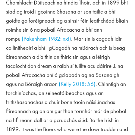
Chomhlacht Dúitseach na hIndia Thoir, ach in 1899 bhí
siad ag troid i gcoinne Shasana ar son tailte a bhí
goidte go foréigneach ag a sinsir féin leathchéad bliain
roimhe sin ó na pobail Afracacha a bhí ann
rompu
(Pakenham 1982: xxi)
. Mar sin is cogadh idir
coilínitheoirí a bhí i gCogadh na mBórach ach is beag
Éireannach a d’aithin an fhíric sin agus a léirigh
tacaíocht don dream a raibh sí tuillte acu dáiríre .i. na
pobail Afracacha bhí á gciapadh ag na Sasanaigh
agus na Bóraigh araon
(Kelly 2018: 56)
. Chinntigh an
forchiníochas, an seineafóibeachas agus an
frithshasanachas a chuir bonn faoin náisiúnachas
Éireannach ag an am gur fhan formhór mór de phobal
na hÉireann dall ar a gcruachás siúd: ‘to the Irish in
1899, it was the Boers who were the downtrodden and