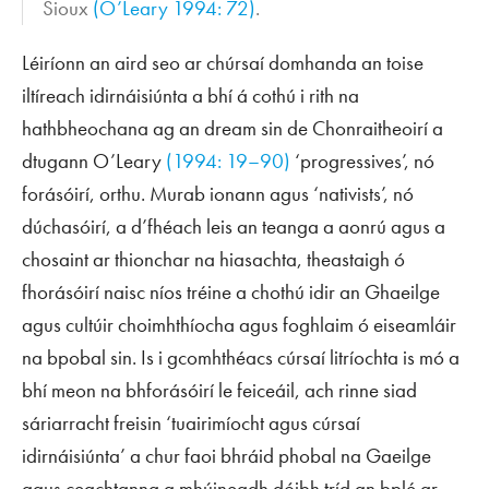
Sioux
(O’Leary 1994: 72)
.
Léiríonn an aird seo ar chúrsaí domhanda an toise
iltíreach idirnáisiúnta a bhí á cothú i rith na
hathbheochana ag an dream sin de Chonraitheoirí a
dtugann O’Leary
(1994: 19–90)
‘progressives’, nó
forásóirí, orthu. Murab ionann agus ‘nativists’, nó
dúchasóirí, a d’fhéach leis an teanga a aonrú agus a
chosaint ar thionchar na hiasachta, theastaigh ó
fhorásóirí naisc níos tréine a chothú idir an Ghaeilge
agus cultúir choimhthíocha agus foghlaim ó eiseamláir
na bpobal sin. Is i gcomhthéacs cúrsaí litríochta is mó a
bhí meon na bhforásóirí le feiceáil, ach rinne siad
sáriarracht freisin ‘tuairimíocht agus cúrsaí
idirnáisiúnta’ a chur faoi bhráid phobal na Gaeilge
agus ceachtanna a mhúineadh dóibh tríd an bplé ar