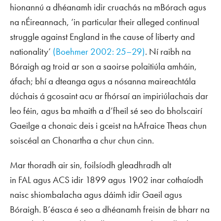
hionannú a dhéanamh idir cruachás na mBórach agus
na nÉireannach, ‘in particular their alleged continual
struggle against England in the cause of liberty and
nationality’
(Boehmer 2002: 25–29)
. Ní raibh na
Bóraigh ag troid ar son a saoirse polaitiúla amháin,
áfach; bhí a dteanga agus a nósanna maireachtála
dúchais á gcosaint acu ar fhórsaí an impiriúlachais dar
leo féin, agus ba mhaith a d’fheil sé seo do bholscairí
Gaeilge a chonaic deis i gceist na hAfraice Theas chun
soiscéal an Chonartha a chur chun cinn.
Mar thoradh air sin, foilsíodh gleadhradh alt
in
FAL
agus
ACS
idir 1899 agus 1902 inar cothaíodh
naisc shiombalacha agus dáimh idir Gaeil agus
Bóraigh. B’éasca é seo a dhéanamh freisin de bharr na