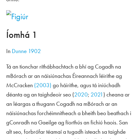
Íomhá 1
In
Dunne 1902
Tá an tionchar ríthábhachtach a bhí ag Cogadh na
mBórach ar an náisiúnachas Éireannach léirithe ag
McCracken
(2003)
go háirithe, agus tá iniúchadh
déanta ag an taighdeoir seo (
2020
;
2021
) cheana ar
an léargas a thugann Cogadh na mBórach ar an
náisiúnachas forchéimnitheach a bheith beo beathach i
gConradh na Gaeilge ag fíorthús an fichiú haois. San
alt seo, forbrófar téamaí a tugadh isteach sa taighde