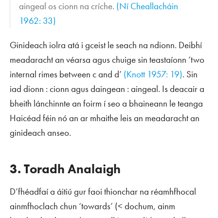
aingeal os cionn na críche.
(Ní Cheallacháin
1962: 33)
Ginideach iolra atá i gceist le
seach na ndionn
. Deibhí
meadaracht an véarsa agus chuige sin teastaíonn ‘two
internal rimes between
c
and
d
’
(Knott 1957: 19)
. Sin
iad
dionn
:
cionn
agus
daingean
:
aingeal
. Is deacair a
bheith lánchinnte an foirm í seo a bhaineann le teanga
Haicéad féin nó an ar mhaithe leis an meadaracht an
ginideach anseo.
3. Toradh Analaigh
D’fhéadfaí a áitiú gur faoi thionchar na réamhfhocal
ainmfhoclach
chun
‘towards’ (<
dochum
, ainm