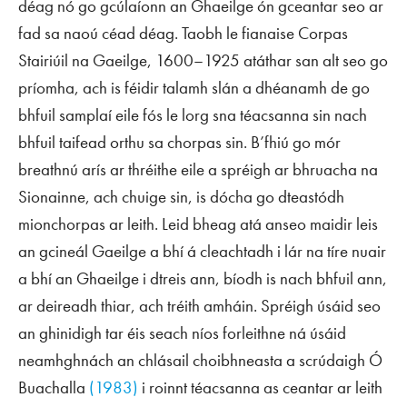
déag nó go gcúlaíonn an Ghaeilge ón gceantar seo ar
fad sa naoú céad déag. Taobh le fianaise Corpas
Stairiúil na Gaeilge, 1600–1925 atáthar san alt seo go
príomha, ach is féidir talamh slán a dhéanamh de go
bhfuil samplaí eile fós le lorg sna téacsanna sin nach
bhfuil taifead orthu sa chorpas sin. B’fhiú go mór
breathnú arís ar thréithe eile a spréigh ar bhruacha na
Sionainne, ach chuige sin, is dócha go dteastódh
mionchorpas ar leith. Leid bheag atá anseo maidir leis
an gcineál Gaeilge a bhí á cleachtadh i lár na tíre nuair
a bhí an Ghaeilge i dtreis ann, bíodh is nach bhfuil ann,
ar deireadh thiar, ach tréith amháin. Spréigh úsáid seo
an ghinidigh tar éis
seach
níos forleithne ná úsáid
neamhghnách an chlásail choibhneasta a scrúdaigh Ó
Buachalla
(1983)
i roinnt téacsanna as ceantar ar leith