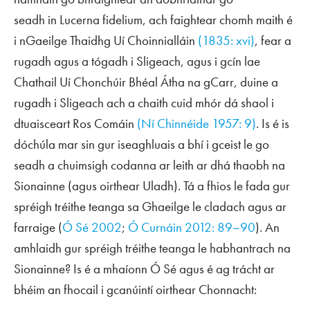
seadh
in
Lucerna fidelium
, ach faightear chomh maith é
i nGaeilge Thaidhg Uí Choinnialláin
(1835: xvi)
, fear a
rugadh agus a tógadh i Sligeach, agus i gcín lae
Chathail Uí Chonchúir Bhéal Átha na gCarr, duine a
rugadh i Sligeach ach a chaith cuid mhór dá shaol i
dtuaisceart Ros Comáin
(Ní Chinnéide 1957: 9)
. Is é is
dóchúla mar sin gur iseaghluais a bhí i gceist le
go
seadh
a chuimsigh codanna ar leith ar dhá thaobh na
Sionainne (agus oirthear Uladh). Tá a fhios le fada gur
spréigh tréithe teanga sa Ghaeilge le cladach agus ar
farraige (
Ó Sé 2002
;
Ó Curnáin 2012: 89–90
). An
amhlaidh gur spréigh tréithe teanga le habhantrach na
Sionainne? Is é a mhaíonn Ó Sé agus é ag trácht ar
bhéim an fhocail i gcanúintí oirthear Chonnacht: