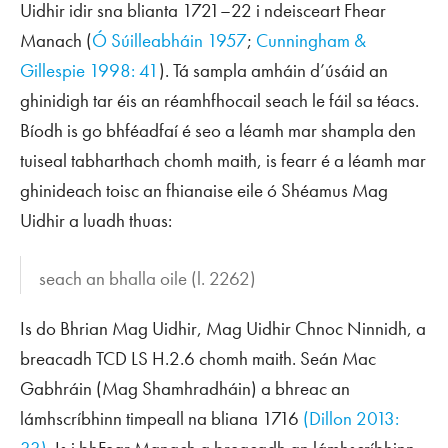
Uidhir idir sna blianta 1721–22 i ndeisceart Fhear
Manach (
Ó Súilleabháin 1957
;
Cunningham &
Gillespie 1998: 41
). Tá sampla amháin d’úsáid an
ghinidigh tar éis an réamhfhocail
seach
le fáil sa téacs.
Bíodh is go bhféadfaí é seo a léamh mar shampla den
tuiseal tabharthach chomh maith, is fearr é a léamh mar
ghinideach toisc an fhianaise eile ó Shéamus Mag
Uidhir a luadh thuas:
seach an bhalla oile
(l. 2262)
Is do Bhrian Mag Uidhir, Mag Uidhir Chnoc Ninnidh, a
breacadh TCD LS H.2.6 chomh maith. Seán Mac
Gabhráin (Mag Shamhradháin) a bhreac an
lámhscríbhinn timpeall na bliana 1716
(Dillon 2013: