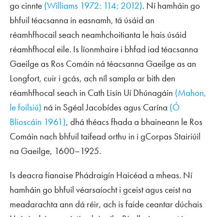
go cinnte
(Williams 1972: 114; 2012)
. Ní hamháin go
bhfuil téacsanna in easnamh, tá úsáid an
réamhfhocail
seach
neamhchoitianta le hais úsáid
réamhfhocal eile. Is líonmhaire i bhfad iad téacsanna
Gaeilge as Ros Comáin ná téacsanna Gaeilge as an
Longfort, cuir i gcás, ach níl sampla ar bith den
réamhfhocal
seach
in
Cath Lisín Uí Dhúnagáin
(Mahon,
le foilsiú)
ná in
Sgéal Jacobídes agus Carína
(Ó
Blioscáin 1961)
, dhá théacs fhada a bhaineann le Ros
Comáin nach bhfuil taifead orthu in i gCorpas Stairiúil
na Gaeilge, 1600–1925.
Is deacra fianaise Phádraigín Haicéad a mheas. Ní
hamháin go bhfuil véarsaíocht i gceist agus ceist na
meadarachta ann dá réir, ach is faide ceantar dúchais