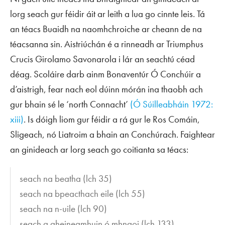
lorg
seach
gur féidir áit ar leith a lua go cinnte leis. Tá
an téacs
Buaidh na naomhchroiche
ar cheann de na
téacsanna sin. Aistriúchán é a rinneadh ar
Triumphus
Crucis
Girolamo Savonarola i lár an seachtú céad
déag. Scoláire darb ainm Bonaventúr Ó Conchúir a
d’aistrigh, fear nach eol dúinn mórán ina thaobh ach
gur bhain sé le ‘north Connacht’
(Ó Súilleabháin 1972:
xiii)
. Is dóigh liom gur féidir a rá gur le Ros Comáin,
Sligeach, nó Liatroim a bhain an Conchúrach. Faightear
an ginideach ar lorg
seach
go coitianta sa téacs:
seach na beatha
(lch 35)
seach na bpeacthach eile
(lch 55)
seach na n-uile
(lch 90)
seach a gheineamhuin ó mhnaoi
(lch 133)