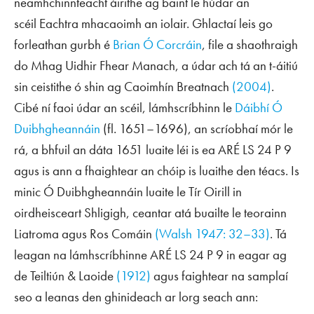
neamhchinnteacht áirithe ag baint le húdar an
scéil
Eachtra mhacaoimh an iolair
. Ghlactaí leis go
forleathan gurbh é
Brian Ó Corcráin
, file a shaothraigh
do Mhag Uidhir Fhear Manach, a údar ach tá an t-áitiú
sin ceistithe ó shin ag Caoimhín Breatnach
(2004)
.
Cibé ní faoi údar an scéil, lámhscríbhinn le
Dáibhí Ó
Duibhgheannáin
(fl. 1651–1696), an scríobhaí mór le
rá, a bhfuil an dáta 1651 luaite léi is ea ARÉ LS 24 P 9
agus is ann a fhaightear an chóip is luaithe den téacs. Is
minic Ó Duibhgheannáin luaite le Tír Oirill in
oirdheisceart Shligigh, ceantar atá buailte le teorainn
Liatroma agus Ros Comáin
(Walsh 1947: 32–33)
. Tá
leagan na lámhscríbhinne ARÉ LS 24 P 9 in eagar ag
de Teiltiún & Laoide
(1912)
agus faightear na samplaí
seo a leanas den ghinideach ar lorg
seach
ann: