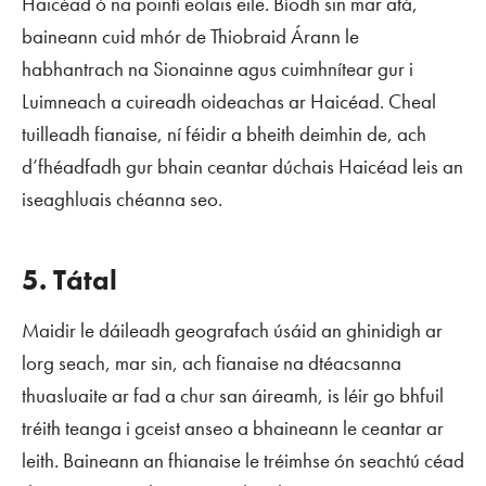
Haicéad ó na pointí eolais eile. Bíodh sin mar atá,
baineann cuid mhór de Thiobraid Árann le
habhantrach na Sionainne agus cuimhnítear gur i
Luimneach a cuireadh oideachas ar Haicéad. Cheal
tuilleadh fianaise, ní féidir a bheith deimhin de, ach
d’fhéadfadh gur bhain ceantar dúchais Haicéad leis an
iseaghluais chéanna seo.
5. Tátal
Maidir le dáileadh geografach úsáid an ghinidigh ar
lorg
seach
, mar sin, ach fianaise na dtéacsanna
thuasluaite ar fad a chur san áireamh, is léir go bhfuil
tréith teanga i gceist anseo a bhaineann le ceantar ar
leith. Baineann an fhianaise le tréimhse ón seachtú céad