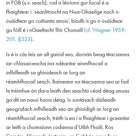
in
FGB
(s.v.
seach
), rud a léiríonn gur focal é a
fhaightear i ‘seanlitríocht na Nua-Ghaeilge nach n-
úsáidtear go coitianta anois’, bíodh is go n-úsáidtear
go fóill é i nGaeltacht Thír Chonaill
(cf. Wagner 1959:
201, §523)
.
Is é is cás leis an alt gairid seo, dornán beag téacsanna
iar-chlasaiceacha ina ndéantar ainmfhocail a
infhilleadh sa ghinideach ar lorg an
réamhfhocail
seach
. Baineann na téacsanna seo ar fad
le tréimhse ón dara leath den seachtú céad déag anuas
go dtí an naoú haois déag. Is suntasach dáileadh
geografach infhilleadh seo an ghinidigh ar lorg an
réamhfhocail
seach
; tréith is ea í a fhaightear i gceantar
ar leith a chuimsíonn codanna d’Uíbh Fhailí, Ros