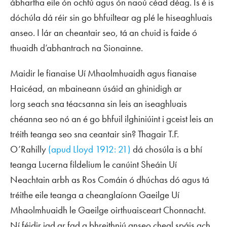
ábhartha eile ón ochtú agus ón naoú céad déag. Is é is
dóchúla dá réir sin go bhfuiltear ag plé le hiseaghluais
anseo. I lár an cheantair seo, tá an chuid is faide ó
thuaidh d’abhantrach na Sionainne.
Maidir le fianaise Uí Mhaolmhuaidh agus fianaise
Haicéad, an mbaineann úsáid an ghinidigh ar
lorg
seach
sna téacsanna sin leis an iseaghluais
chéanna seo nó an é go bhfuil ilghiniúint i gceist leis an
tréith teanga seo sna ceantair sin? Thagair T.F.
O’Rahilly
(
apud
Lloyd 1912: 21)
dá chosúla is a bhí
teanga
Lucerna fildelium
le canúint Sheáin Uí
Neachtain arbh as Ros Comáin ó dhúchas dó agus tá
tréithe eile teanga a cheanglaíonn Gaeilge Uí
Mhaolmhuaidh le Gaeilge oirthuaisceart Chonnacht.
Ní féidir iad ar fad a bhreithniú anseo cheal spáis ach