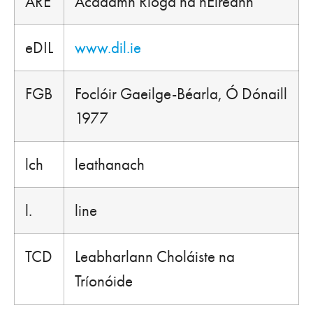
ARÉ
Acadamh Ríoga na hÉireann
eDIL
www.dil.ie
FGB
Foclóir Gaeilge-Béarla
, Ó Dónaill
1977
lch
leathanach
l.
line
TCD
Leabharlann Choláiste na
Tríonóide