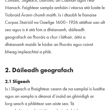
Comáin, Sligeach, Liatroim, an Cabhán agus Fear
Manach. Faightear sampla amháin i véarsa atá luaite le
Tiobraid Árann chomh maith. Is i dtaobh le fianaise
Corpas Stairiúil na Gaeilge 1600–1926 atáthar san alt
seo agus is é atá fúm a dhéanamh, dáileadh
geografach an fhoráis a chur i láthair, áitiú a
dhéanamh maidir le húdar an fhoráis agus roinnt
bheag impleachtaí a phlé.
2. Dáileadh geografach
2.1 Sligeach
Is i Sligeach a fhaightear ceann de na samplaí is luaithe
agus an sampla is déanaí d’úsáid an ghinidigh ar
lorg
seach
a phléitear san aiste seo. Tá