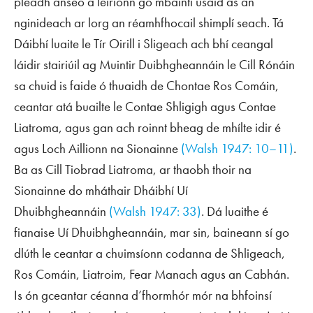
pléadh anseo a léiríonn go mbaintí úsáid as an
nginideach ar lorg an réamhfhocail shimplí
seach
. Tá
Dáibhí luaite le Tír Oirill i Sligeach ach bhí ceangal
láidir stairiúil ag Muintir Duibhgheannáin le Cill Rónáin
sa chuid is faide ó thuaidh de Chontae Ros Comáin,
ceantar atá buailte le Contae Shligigh agus Contae
Liatroma, agus gan ach roinnt bheag de mhílte idir é
agus Loch Aillionn na Sionainne
(Walsh 1947: 10–11)
.
Ba as Cill Tiobrad Liatroma, ar thaobh thoir na
Sionainne do mháthair Dháibhí Uí
Dhuibhgheannáin
(Walsh 1947: 33)
. Dá luaithe é
fianaise Uí Dhuibhgheannáin, mar sin, baineann sí go
dlúth le ceantar a chuimsíonn codanna de Shligeach,
Ros Comáin, Liatroim, Fear Manach agus an Cabhán.
Is ón gceantar céanna d’fhormhór mór na bhfoinsí