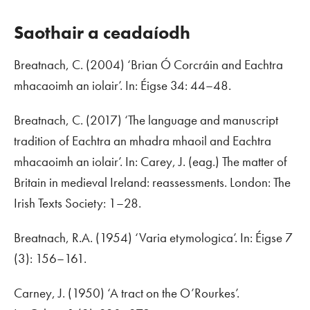
Saothair a ceadaíodh
Breatnach, C. (2004) ‘Brian Ó Corcráin and
Eachtra
mhacaoimh an iolair
’. In:
Éigse
34: 44–48.
Breatnach, C. (2017) ‘The language and manuscript
tradition of
Eachtra an mhadra mhaoil
and
Eachtra
mhacaoimh an iolair
’. In: Carey, J. (eag.)
The matter of
Britain in medieval Ireland: reassessments
. London: The
Irish Texts Society: 1–28.
Breatnach, R.A. (1954) ‘Varia etymologica’. In:
Éigse
7
(3): 156–161.
Carney, J. (1950) ‘A tract on the O’Rourkes’.