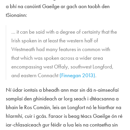
a bhí na canúintí Gaeilge ar gach aon taobh den
tSionainn:
… it can be said with a degree of certainty that the
Irish spoken in at least the western half of
Westmeath had many features in common with
that which was spoken across a wider area
encompassing west Offaly, southwest Longford,
and eastern Connacht
(Finnegan 2013)
.
Ní údar iontais a bheadh ann mar sin dá n-aimseofaí
samplaí den ghinideach ar lorg
seach
i dtéacsanna a
bhain le Ros Comáin, leis an Longfort nó le hiarthar na
hIarmhí, cuir i gcás. Faraor is beag téacs Gaeilge ón ré
iar-chlasaiceach gur féidir a lua leis na contaetha sin