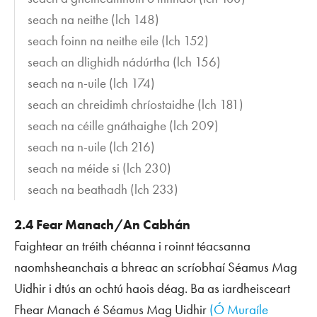
seach na neithe
(lch 148)
seach foinn na neithe eile
(lch 152)
seach an dlighidh nádúrtha
(lch 156)
seach na n-uile
(lch 174)
seach an chreidimh chríostaidhe
(lch 181)
seach na céille gnáthaighe
(lch 209)
seach na n-uile
(lch 216)
seach na méide si
(lch 230)
seach na beathadh
(lch 233)
2.4 Fear Manach/An Cabhán
Faightear an tréith chéanna i roinnt téacsanna
naomhsheanchais a bhreac an scríobhaí Séamus Mag
Uidhir i dtús an ochtú haois déag. Ba as iardheisceart
Fhear Manach é Séamus Mag Uidhir
(Ó Muraíle