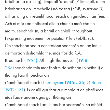
briathartha
do-cing
),
timpeall
‘around’ (<
timchell
, ainm
briathartha
do-immchella
) nó
trasna
(
FGB
, sv
trasna
3)
a tharraing an réamhfhocal
seach
an ginideach air féin.
Ach ní mór réamhfhocal eile a chur sa meá chomh
maith,
seachnó(i)n
, a bhfuil an chiall ‘throughout
(expressing movement or position)’ leis (
eDIL
, sv).
Ón
seachnón
seo a eascraíonn
seachrán
an lae inniu,
de thoradh díshamhlaithe, más fíor do R.A.
Breatnach
(1954)
. Mhínigh Thurneysen
(1918:
287)
seachnón
féin mar fhoirm de
sethnón
(<
sethnu
) a
tháinig faoi thionchar an
réamhfhocail
seach
(
Thurneysen 1946: 536
;
O’Brien
1932: 171
). Is cosúil gur tharla a mhalairt de phróiseas
níos faide anonn agus gur tháinig an
réamhfhocal
seach
faoi thionchar
seachnón
, sa mhéid