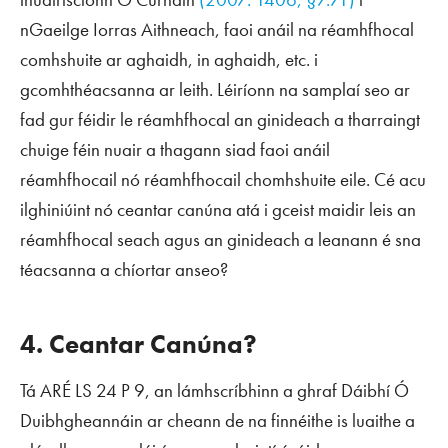
nGaeilge Iorras Aithneach, faoi anáil na réamhfhocal
comhshuite
ar aghaidh
,
in aghaidh
, etc. i
gcomhthéacsanna ar leith. Léiríonn na samplaí seo ar
fad gur féidir le réamhfhocal an ginideach a tharraingt
chuige féin nuair a thagann siad faoi anáil
réamhfhocail nó réamhfhocail chomhshuite eile. Cé acu
ilghiniúint nó ceantar canúna atá i gceist maidir leis an
réamhfhocal
seach
agus an ginideach a leanann é sna
téacsanna a chíortar anseo?
4. Ceantar Canúna?
Tá ARÉ LS 24 P 9, an lámhscríbhinn a ghraf Dáibhí Ó
Duibhgheannáin ar cheann de na finnéithe is luaithe a