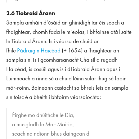
2.6 Tiobraid Árann
Sampla amháin d’úsáid an ghinidigh tar éis
seach
a
fhaightear, chomh fada le m’eolas, i bhfoinse atá luaite
le Tiobraid Árann. Is i véarsa de chuid an
fhile
Pádraigín Haicéad
(+ 1654) a fhaightear an
sampla sin. Is i gcomharsanacht Chaisil a rugadh
Haicéad, is cosúil agus is i dTiobraid Árann agus i
Luimneach a rinne sé a chuid léinn sular thug sé faoin
mór-roinn. Baineann castacht sa bhreis leis an sampla
sin toisc é a bheith i bhfoirm véarsaíochta:
Éirghe mo dhúithche le Dia,
a musgladh le Mac Mairia,
seach na ndionn bhus daingean di