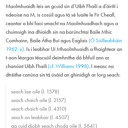
Maolmhuaidh leis an gcuid sin d’Uíbh Fhailí a d’áirítí i
ndeoise na M, is cosúil agus tá sé luaite le Fir Cheall,
ceantar a bhí faoi smacht na Maolmhuadhach agus a
chuimsigh ina dhiaidh sin na barúnchtaí Baile Mhic
Comhainn, Baile Átha Buí agus Eaglais
(Ó Súilleabháin
1962: x)
. Is i leabhar Uí Mhaolmhuaidh a fhaightear an
t-aon léargas téacsúil deimhnithe dá bhfuil ann ar
chanúint Uíbh Fhailí
(cf. Williams 1998)
. I measc na
dtréithe canúna sin tá úsáid an ghinidigh ar lorg
seach
:
seach lae oile
(l. 1578)
seach chaich oile
(l. 2157)
seach chaich oile
(l. 4310)
seach an leabhair
(l. 4507)
ag cuid diobh seach choda oile
(l. 5641)