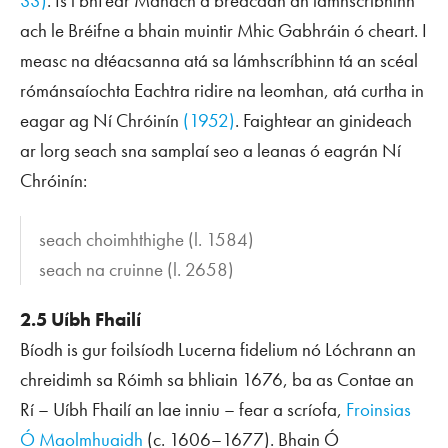
33)
. Is i bhFear Manach a breacadh an lámhscríbhinn
ach le Bréifne a bhain muintir Mhic Gabhráin ó cheart. I
measc na dtéacsanna atá sa lámhscríbhinn tá an scéal
rómánsaíochta
Eachtra ridire na leomhan
, atá curtha in
eagar ag Ní Chróinín
(1952)
. Faightear an ginideach
ar lorg
seach
sna samplaí seo a leanas ó eagrán Ní
Chróinín:
seach choimhthighe
(l. 1584)
seach na cruinne
(l. 2658)
2.5 Uíbh Fhailí
Bíodh is gur foilsíodh
Lucerna fidelium nó Lóchrann an
chreidimh
sa Róimh sa bhliain 1676, ba as Contae an
Rí – Uíbh Fhailí an lae inniu – fear a scríofa,
Froinsias
Ó Maolmhuaidh
(c. 1606–1677). Bhain Ó