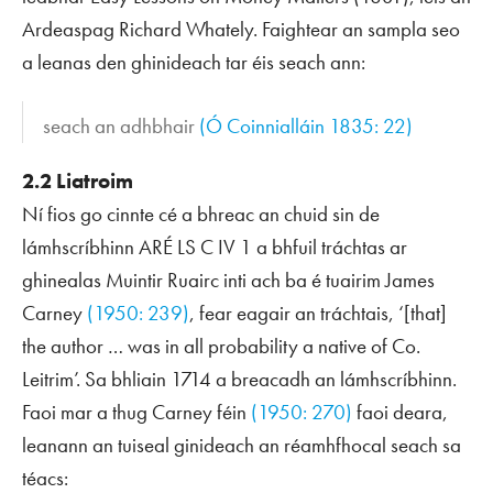
Ardeaspag Richard Whately. Faightear an sampla seo
a leanas den ghinideach tar éis
seach
ann:
seach an adhbhair
(Ó Coinnialláin 1835: 22)
2.2 Liatroim
Ní fios go cinnte cé a bhreac an chuid sin de
lámhscríbhinn ARÉ LS C IV 1 a bhfuil tráchtas ar
ghinealas Muintir Ruairc inti ach ba é tuairim James
Carney
(1950: 239)
, fear eagair an tráchtais, ‘[that]
the author … was in all probability a native of Co.
Leitrim’. Sa bhliain 1714 a breacadh an lámhscríbhinn.
Faoi mar a thug Carney féin
(1950: 270)
faoi deara,
leanann an tuiseal ginideach an réamhfhocal
seach
sa
téacs: