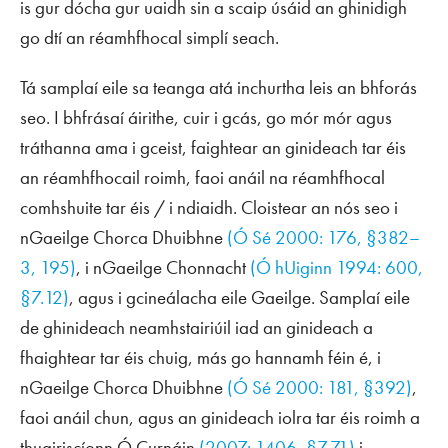
is gur dócha gur uaidh sin a scaip úsáid an ghinidigh
go dtí an réamhfhocal simplí
seach
.
Tá samplaí eile sa teanga atá inchurtha leis an bhforás
seo. I bhfrásaí áirithe, cuir i gcás, go mór mór agus
tráthanna ama i gceist, faightear an ginideach tar éis
an réamhfhocail
roimh
, faoi anáil na réamhfhocal
comhshuite
tar éis
/
i ndiaidh
. Cloistear an nós seo i
nGaeilge Chorca Dhuibhne
(Ó Sé 2000: 176, §382–
3, 195)
, i nGaeilge Chonnacht
(Ó hUiginn 1994: 600,
§7.12)
, agus i gcineálacha eile Gaeilge. Samplaí eile
de ghinideach neamhstairiúil iad an ginideach a
fhaightear tar éis
chuig
, más go hannamh féin é, i
nGaeilge Chorca Dhuibhne
(Ó Sé 2000: 181, §392)
,
faoi anáil
chun
, agus an ginideach iolra tar éis
roimh
a
thuairiscíonn Ó Curnáin
(2007: 1406, §7.71)
i