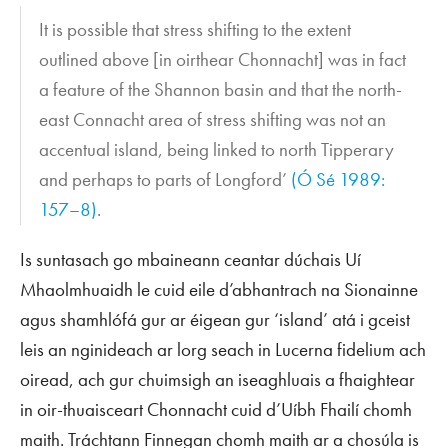
It is possible that stress shifting to the extent
outlined above [in oirthear Chonnacht] was in fact
a feature of the Shannon basin and that the north-
east Connacht area of stress shifting was not an
accentual island, being linked to north Tipperary
and perhaps to parts of Longford’
(Ó Sé 1989:
157–8)
.
Is suntasach go mbaineann ceantar dúchais Uí
Mhaolmhuaidh le cuid eile d’abhantrach na Sionainne
agus shamhlófá gur ar éigean gur ‘island’ atá i gceist
leis an nginideach ar lorg
seach
in
Lucerna fidelium
ach
oiread, ach gur chuimsigh an iseaghluais a fhaightear
in oir-thuaisceart Chonnacht cuid d’Uíbh Fhailí chomh
maith. Tráchtann Finnegan chomh maith ar a chosúla is