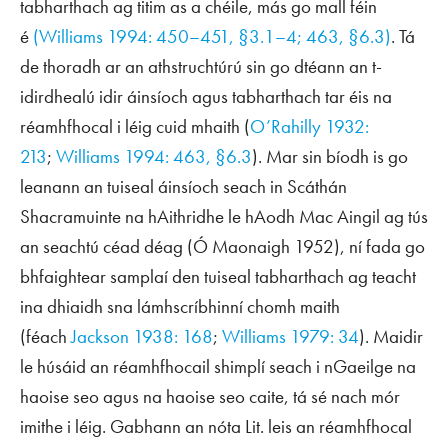
tabharthach ag titim as a chéile, más go mall féin
é
(Williams 1994: 450–451, §3.1–4; 463, §6.3)
. Tá
de thoradh ar an athstruchtúrú sin go dtéann an t-
idirdhealú idir áinsíoch agus tabharthach tar éis na
réamhfhocal i léig cuid mhaith (
O’Rahilly 1932:
213
;
Williams 1994: 463, §6.3
). Mar sin bíodh is go
leanann an tuiseal áinsíoch
seach
in
Scáthán
Shacramuinte na hAithridhe
le hAodh Mac Aingil ag tús
an seachtú céad déag (Ó Maonaigh 1952), ní fada go
bhfaightear samplaí den tuiseal tabharthach ag teacht
ina dhiaidh sna lámhscríbhinní chomh maith
(féach
Jackson 1938: 168
;
Williams 1979: 34
). Maidir
le húsáid an réamhfhocail shimplí
seach
i nGaeilge na
haoise seo agus na haoise seo caite, tá sé nach mór
imithe i léig. Gabhann an nóta
Lit
. leis an réamhfhocal