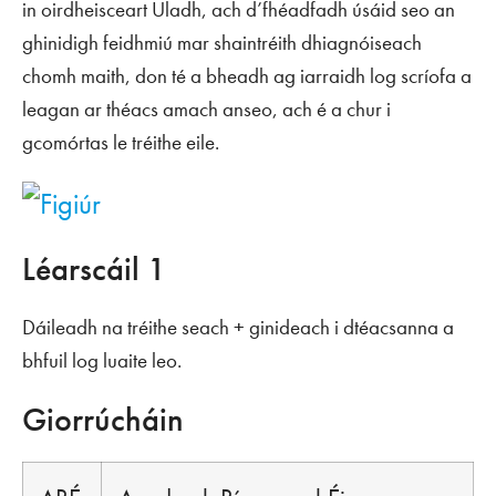
in oirdheisceart Uladh, ach d’fhéadfadh úsáid seo an
ghinidigh feidhmiú mar shaintréith dhiagnóiseach
chomh maith, don té a bheadh ag iarraidh log scríofa a
leagan ar théacs amach anseo, ach é a chur i
gcomórtas le tréithe eile.
Léarscáil 1
Dáileadh na tréithe
seach
+ ginideach i dtéacsanna a
bhfuil log luaite leo.
Giorrúcháin