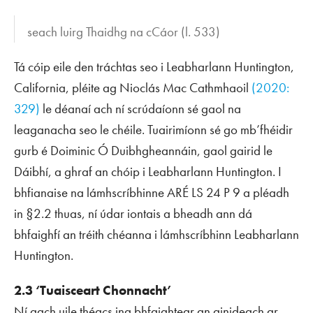
seach luirg Thaidhg na cCáor
(l. 533)
Tá cóip eile den tráchtas seo i Leabharlann Huntington,
California, pléite ag Nioclás Mac Cathmhaoil
(2020:
329)
le déanaí ach ní scrúdaíonn sé gaol na
leaganacha seo le chéile. Tuairimíonn sé go mb’fhéidir
gurb é Doiminic Ó Duibhgheannáin, gaol gairid le
Dáibhí, a ghraf an chóip i Leabharlann Huntington. I
bhfianaise na lámhscríbhinne ARÉ LS 24 P 9 a pléadh
in §2.2 thuas, ní údar iontais a bheadh ann dá
bhfaighfí an tréith chéanna i lámhscríbhinn Leabharlann
Huntington.
2.3 ‘Tuaisceart Chonnacht’
Ní gach uile théacs ina bhfaightear an ginideach ar