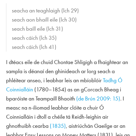
seacha an teaghlaigh
(lch 29)
seach aon bhaill eile
(lch 30)
seach baill eile
(lch 31)
seach cáich
(lch 35)
seach cáich
(lch 41)
I dtéacs eile de chuid Chontae Shligigh a fhaightear an
sampla is déanaí den ghinideach ar lorg
seach
a
phléitear anseo, i leabhar leis an mbíoblóir
Tadhg Ó
Coinnialláin
(1780–1854) as an gCorcach Bheag i
bparóiste an Teampaill Bhaoith
(de Brún 2009: 15)
. I
measc na n-iliomad leabhar clóite a chuir Ó
Coinnialláin i dtoll a chéile tá
Reidh-leighin air
ghnothuibh cearba
(1835)
, aistriúchán Gaeilge ar an
leabhar
Easy Lessons on Money Matters
(1831), leis an