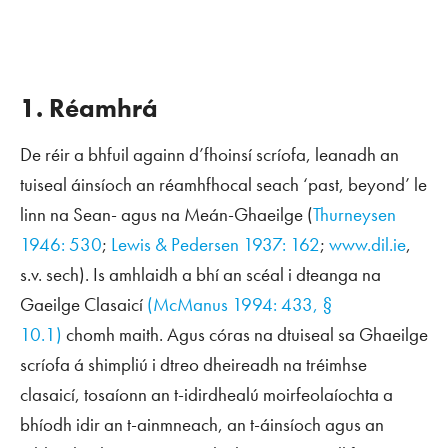
1. Réamhrá
De réir a bhfuil againn d’fhoinsí scríofa, leanadh an
tuiseal áinsíoch an réamhfhocal
seach
‘past, beyond’ le
linn na Sean- agus na Meán-Ghaeilge (
Thurneysen
1946: 530
;
Lewis & Pedersen 1937: 162
;
www.dil.ie
,
s.v.
sech
). Is amhlaidh a bhí an scéal i dteanga na
Gaeilge Clasaicí
(McManus 1994: 433, §
10.1)
chomh maith. Agus córas na dtuiseal sa Ghaeilge
scríofa á shimpliú i dtreo dheireadh na tréimhse
clasaicí, tosaíonn an t-idirdhealú moirfeolaíochta a
bhíodh idir an t-ainmneach, an t-áinsíoch agus an