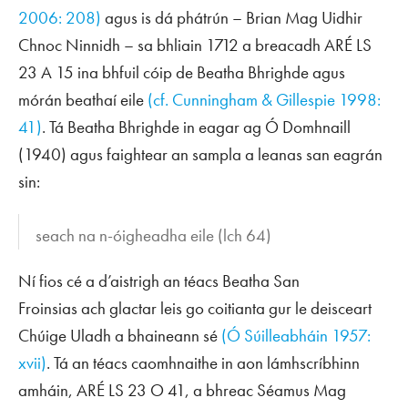
2006: 208)
agus is dá phátrún – Brian Mag Uidhir
Chnoc Ninnidh – sa bhliain 1712 a breacadh ARÉ LS
23 A 15 ina bhfuil cóip de
Beatha Bhrighde
agus
mórán beathaí eile
(cf. Cunningham & Gillespie 1998:
41)
. Tá
Beatha Bhrighde
in eagar ag Ó Domhnaill
(1940) agus faightear an sampla a leanas san eagrán
sin:
seach na n-óigheadha eile
(lch 64)
Ní fios cé a d’aistrigh an téacs
Beatha San
Froinsias
ach glactar leis go coitianta gur le deisceart
Chúige Uladh a bhaineann sé
(Ó Súilleabháin 1957:
xvii)
. Tá an téacs caomhnaithe in aon lámhscríbhinn
amháin, ARÉ LS 23 O 41, a bhreac Séamus Mag