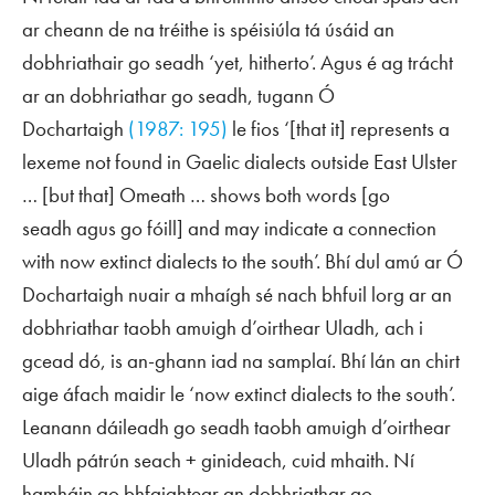
ar cheann de na tréithe is spéisiúla tá úsáid an
dobhriathair
go seadh
‘yet, hitherto’. Agus é ag trácht
ar an dobhriathar
go seadh
, tugann Ó
Dochartaigh
(1987: 195)
le fios ‘[that it] represents a
lexeme not found in Gaelic dialects outside East Ulster
… [but that] Omeath … shows both words [
go
seadh
agus
go fóill
] and may indicate a connection
with now extinct dialects to the south’. Bhí dul amú ar Ó
Dochartaigh nuair a mhaígh sé nach bhfuil lorg ar an
dobhriathar taobh amuigh d’oirthear Uladh, ach i
gcead dó, is an-ghann iad na samplaí. Bhí lán an chirt
aige áfach maidir le ‘now extinct dialects to the south’.
Leanann dáileadh
go seadh
taobh amuigh d’oirthear
Uladh pátrún
seach
+ ginideach, cuid mhaith. Ní
hamháin go bhfaightear an dobhriathar
go